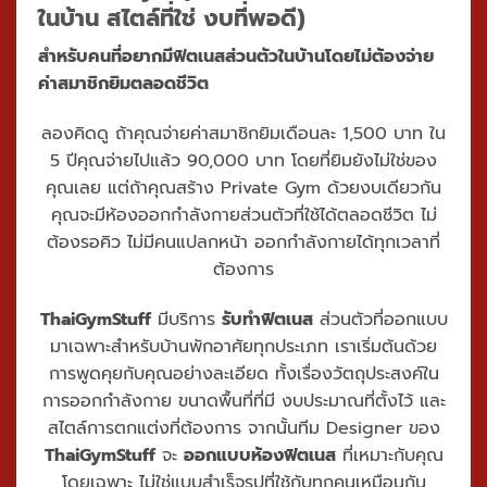
ในบ้าน สไตล์ที่ใช่ งบที่พอดี)
สำหรับคนที่อยากมีฟิตเนสส่วนตัวในบ้านโดยไม่ต้องจ่าย
ค่าสมาชิกยิมตลอดชีวิต
ลองคิดดู ถ้าคุณจ่ายค่าสมาชิกยิมเดือนละ 1,500 บาท ใน
5 ปีคุณจ่ายไปแล้ว 90,000 บาท โดยที่ยิมยังไม่ใช่ของ
คุณเลย แต่ถ้าคุณสร้าง Private Gym ด้วยงบเดียวกัน
คุณจะมีห้องออกกำลังกายส่วนตัวที่ใช้ได้ตลอดชีวิต ไม่
ต้องรอคิว ไม่มีคนแปลกหน้า ออกกำลังกายได้ทุกเวลาที่
ต้องการ
ThaiGymStuff
มีบริการ
รับทำฟิตเนส
ส่วนตัวที่ออกแบบ
มาเฉพาะสำหรับบ้านพักอาศัยทุกประเภท เราเริ่มต้นด้วย
การพูดคุยกับคุณอย่างละเอียด ทั้งเรื่องวัตถุประสงค์ใน
การออกกำลังกาย ขนาดพื้นที่ที่มี งบประมาณที่ตั้งไว้ และ
สไตล์การตกแต่งที่ต้องการ จากนั้นทีม Designer ของ
ThaiGymStuff
จะ
ออกแบบห้องฟิตเนส
ที่เหมาะกับคุณ
โดยเฉพาะ ไม่ใช่แบบสำเร็จรูปที่ใช้กับทุกคนเหมือนกัน