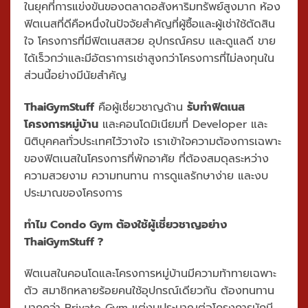
ในยุคที่การแข่งขันของตลาดอสังหาริมทรัพย์สูงมาก ห้อง
ฟิตเนสที่ดีคือหนึ่งในปัจจัยสำคัญที่ผู้ซื้อและผู้เช่าใช้ตัดสิน
ใจ โครงการที่มีฟิตเนสสวย อุปกรณ์ครบ และดูแลดี ขาย
ได้เร็วกว่าและมีอัตราการเช่าสูงกว่าโครงการที่ไม่ลงทุนใน
ส่วนนี้อย่างมีนัยสำคัญ
ThaiGymStuff
คือผู้เชี่ยวชาญด้าน
รับทำฟิตเนส
โครงการหมู่บ้าน
และคอนโดมิเนียมที่ Developer และ
นิติบุคคลทั่วประเทศไว้วางใจ เราเข้าใจความต้องการเฉพาะ
ของฟิตเนสในโครงการที่พักอาศัย ที่ต้องสมดุลระหว่าง
ความสวยงาม ความทนทาน การดูแลรักษาง่าย และงบ
ประมาณของโครงการ
ทำไม Condo Gym ต้องใช้ผู้เชี่ยวชาญอย่าง
ThaiGymStuff ?
ฟิตเนสในคอนโดและโครงการหมู่บ้านมีความท้าทายเฉพาะ
ตัว สมาชิกหลายร้อยคนใช้อุปกรณ์เดียวกัน ต้องทนทาน
มากกว่า Private Gym แต่งบประมาณต่อโครงการมักมี