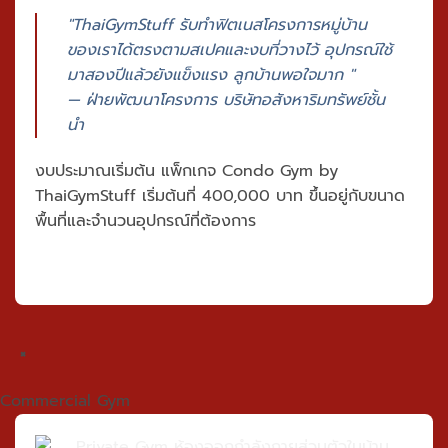
"ThaiGymStuff รับทำฟิตเนสโครงการหมู่บ้าน
ของเราได้ตรงตามสเปคและงบที่วางไว้ อุปกรณ์ใช้
มาสองปีแล้วยังแข็งแรง ลูกบ้านพอใจมาก "
— ฝ่ายพัฒนาโครงการ บริษัทอสังหาริมทรัพย์ชั้น
นำ
งบประมาณเริ่มต้น
แพ็กเกจ Condo Gym by
ThaiGymStuff
เริ่มต้นที่
400,000 บาท
ขึ้นอยู่กับขนาด
พื้นที่และจำนวนอุปกรณ์ที่ต้องการ
×
Commercial Gym