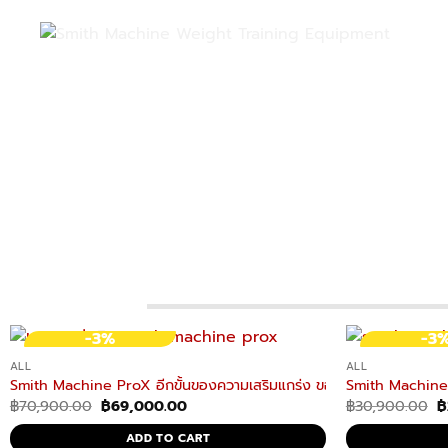
-3%
-3
ALL
ALL
Smith Machine ProX อีกขั้นของความเสริมแกร่ง ของเครื่องออกกำลัง
Smith Machine 
Original
Current
O
฿
70,900.00
฿
69,000.00
฿
30,900.00
฿
price
price
p
was:
is:
w
ADD TO CART
฿70,900.00.
฿69,000.00.
฿