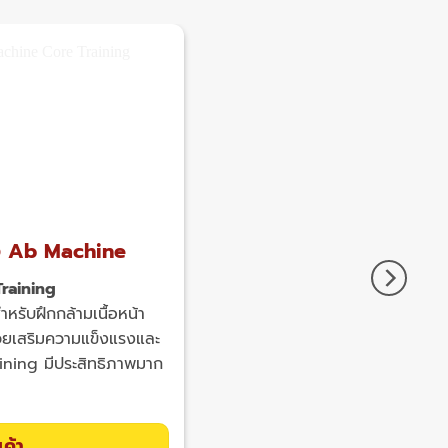
้อง Ab Machine
สม
raining
Smi
หรับฝึกกล้ามเนื้อหน้า
Squ
วยเสริมความแข็งแรงและ
ความ
ining มีประสิทธิภาพมาก
ที่ต
นค้า