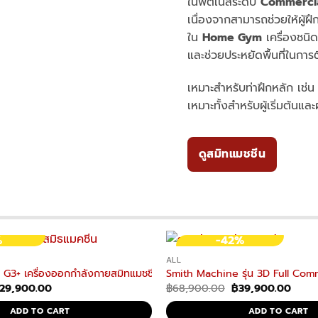
ในฟิตเนสระดับ
Commerci
เนื่องจากสามารถช่วยให้ผู้
ใน
Home Gym
เครื่องชนิ
และช่วยประหยัดพื้นที่ในการต
เหมาะสำหรับท่าฝึกหลัก เ
เหมาะทั้งสำหรับผู้เริ่มต้นและ
ดูสมิทแมชชีน
%
-42%
ALL
กายสมิทแมชชีน
G3+ เครื่องออกกำลังกายสมิทแมชชีน อุปกรณ์ออกกำลังกาย โฮมยิม
Smith Machine รุ่น 3D Full Comm
riginal
Current
Original
Curre
29,900.00
฿
68,900.00
฿
39,900.00
rice
price
price
price
as:
is:
was:
is:
ADD TO CART
ADD TO CART
30,900.00.
฿29,900.00.
฿68,900.00.
฿39,9