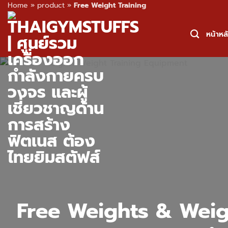
Home
»
product
»
Free Weight Training
Skip
to
หน้าหล
content
Free Weights & Weight