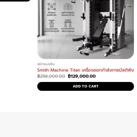
สมิทแมชชีน
Smith Machine Titan เครื่องออกกำลังกายมัลติฟังก์
Original
Current
฿
258,000.00
฿
129,000.00
price
price
was:
is:
ADD TO CART
฿258,000.00.
฿129,000.00.