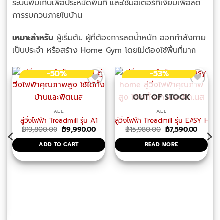
ระบบพับเก็บเพื่อประหยัดพื้นที่ และใช้มอเตอร์ที่เงียบเพื่อลด
การรบกวนภายในบ้าน
เหมาะสำหรับ
ผู้เริ่มต้น ผู้ที่ต้องการลดน้ำหนัก ออกกำลังกาย
เป็นประจำ หรือสร้าง Home Gym โดยไม่ต้องใช้พื้นที่มาก
-50%
-53%
OUT OF STOCK
ALL
ALL
ลู่วิ่งไฟฟ้า Treadmill รุ่น A1
ลู่วิ่งไฟฟ้า Treadmill รุ่น EASY HO
Original
Current
Original
Curren
฿
19,800.00
฿
9,990.00
฿
15,980.00
฿
7,590.00
price
price
price
price
was:
is:
was:
is:
ADD TO CART
READ MORE
฿19,800.00.
฿9,990.00.
฿15,980.00.
฿7,590
 รองรับ Zwift
urrent
rice
:
14,900.00.