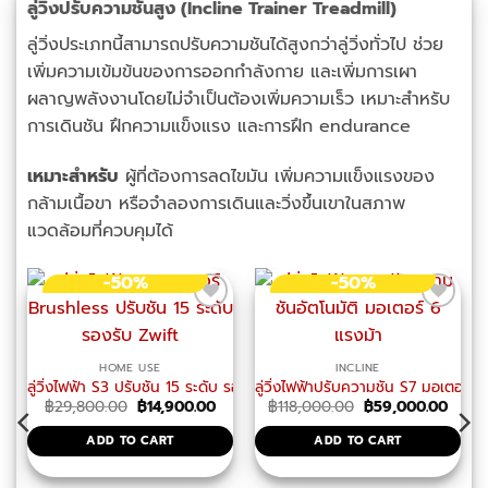
ลู่วิ่งปรับความชันสูง (Incline Trainer Treadmill)
ลู่วิ่งประเภทนี้สามารถปรับความชันได้สูงกว่าลู่วิ่งทั่วไป ช่วย
เพิ่มความเข้มข้นของการออกกำลังกาย และเพิ่มการเผา
ผลาญพลังงานโดยไม่จำเป็นต้องเพิ่มความเร็ว เหมาะสำหรับ
การเดินชัน ฝึกความแข็งแรง และการฝึก endurance
เหมาะสำหรับ
ผู้ที่ต้องการลดไขมัน เพิ่มความแข็งแรงของ
กล้ามเนื้อขา หรือจำลองการเดินและวิ่งขึ้นเขาในสภาพ
แวดล้อมที่ควบคุมได้
-50%
-50%
HOME USE
INCLINE
ลู่วิ่งไฟฟ้า S3 ปรับชัน 15 ระดับ รองรับ Zwift
ลู่วิ่งไฟฟ้าปรับความชัน S7 มอเตอร์ 6
Original
Current
Original
Curre
฿
29,800.00
฿
14,900.00
฿
118,000.00
฿
59,000.00
price
price
price
price
was:
is:
was:
is:
ADD TO CART
ADD TO CART
฿29,800.00.
฿14,900.00.
฿118,000.00.
฿59,0