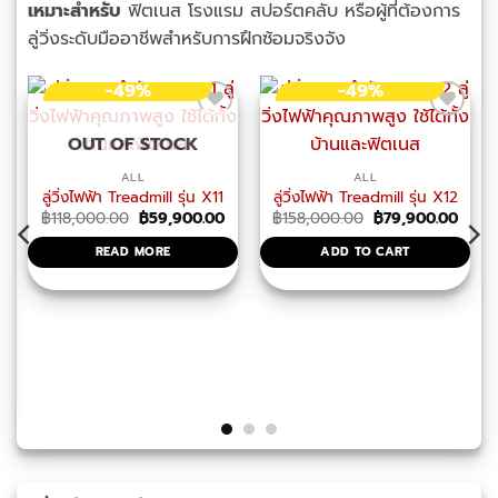
เหมาะสำหรับ
ฟิตเนส โรงแรม สปอร์ตคลับ หรือผู้ที่ต้องการ
ลู่วิ่งระดับมืออาชีพสำหรับการฝึกซ้อมจริงจัง
-49%
-49%
OUT OF STOCK
ALL
ALL
ลู่วิ่งไฟฟ้า Treadmill รุ่น X11
ลู่วิ่งไฟฟ้า Treadmill รุ่น X12
Original
Current
Original
Curre
฿
118,000.00
฿
59,900.00
฿
158,000.00
฿
79,900.00
price
price
price
price
was:
is:
was:
is:
READ MORE
ADD TO CART
฿118,000.00.
฿59,900.00.
฿158,000.00.
฿79,9
ามชันอัตโนมัติ หน้าจอ Touch Screen 21.5 นิ้ว
Current
price
s:
.
฿99,000.00.