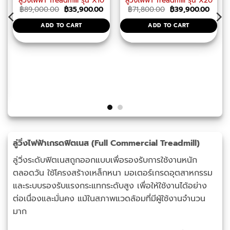
ลู่วิ่งไฟฟ้า Treadmill รุ่น X10
ลู่วิ่งไฟฟ้า Treadmill รุ่น X20
Original
Current
Original
Curre
฿
89,000.00
฿
35,900.00
฿
71,800.00
฿
39,900.00
price
price
price
price
was:
is:
was:
is:
ADD TO CART
ADD TO CART
฿89,000.00.
฿35,900.00.
฿71,800.00.
฿39,9
อร์ 6 แรงม้า
urrent
rice
s:
59,000.00.
ลู่วิ่งไฟฟ้าเกรดฟิตเนส (Full Commercial Treadmill)
ลู่วิ่งระดับฟิตเนสถูกออกแบบเพื่อรองรับการใช้งานหนัก
ตลอดวัน ใช้โครงสร้างเหล็กหนา มอเตอร์เกรดอุตสาหกรรม
และระบบรองรับแรงกระแทกระดับสูง เพื่อให้ใช้งานได้อย่าง
ต่อเนื่องและมั่นคง แม้ในสภาพแวดล้อมที่มีผู้ใช้งานจำนวน
มาก