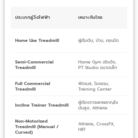
ควา
ประเภทลู่วิ่งไฟฟ้า
เหมาะกับใคร
การ
งา
3–
Home Use Treadmill
ผู้เริ่มต้น, บ้าน, คอนโด
ครั้
สัป
Semi-Commercial
Home Gym จริงจัง,
ทุกว
Treadmill
PT Studio ขนาดเล็ก
Full Commercial
ฟิตเนส, โรงแรม,
6–1
Treadmill
Training Center
ชม.
ผู้ต้องการเผาผลาญไข
Incline Trainer Treadmill
ทุก
มันสูง, Athlete
Non-Motorized
Athlete, CrossFit,
Treadmill (Manual /
ทุกว
HIIT
Curved)