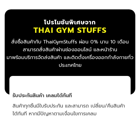
โปรโมชันพิเศษจาก
THAI GYM STUFFS
สั่งซื้อสินค้ากับ ThaiGymStuffs ผ่อน 0% นาน 10 เดือน
สามารถสั่งสินค้าผ่านช่องออนไลน์ และหน้าร้าน
มาพร้อมบริการจัดส่งสินค้า และติดตั้งเครื่องออกกำลังกายทั่ว
ประเทศไทย
้า
ซื้อสะดวกได้ทุกช่องทาง
ผ่
สั่งซื้อได้ทั้ง ออนไลน์ผ่านเว็บไซต์ หรือ ร้าน
เม
ThaiGymStuffs มีทีมให้คำแนะนำก่อนตัดสินใจ พร้อม
ผ่
โปรเด็ดหน้าร้าน
KT