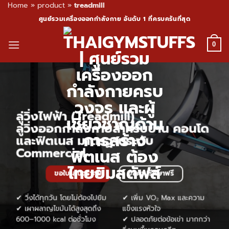
Home
»
product
»
treadmill
Skip
ศูนย์รวมเครื่องออกกำลังกาย อันดับ 1 ที่ครบครันที่สุด
to
content
0
ลู่วิ่งไฟฟ้า (Treadmill)
ลู่วิ่งออกกำลังกายสำหรับบ้าน คอนโด
และฟิตเนส มาตรฐานระดับ
Commercial
ขอใบเสนอราคา!
ขอคำปรึกษาฟรี
✔ วิ่งได้ทุกวัน โดยไม่ต้องไปยิม
✔ เพิ่ม VO₂ Max และความ
✔ เผาผลาญไขมันได้สูงสุดถึง
แข็งแรงหัวใจ
600–1000 kcal ต่อชั่วโมง
✔ ปลอดภัยต่อข้อเข่า มากกว่า