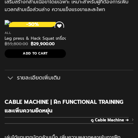
เสริมสร้างกล้ามเนื้อขาโดยเฉพาะ เหมาะสำหรับผู้ที่ต้องการเพิ่ม
มวลกล้ามเนื้อส่วนล่าง ความแข็งแรงขาและสะโพก
-50%
ALL
Leg press & Hack Squat เครื่องสควอท เครื่องสร้างกล้ามเนื้อขา
Original
Current
฿
59,800.00
฿
29,900.00
price
price
was:
is:
ADD TO CART
฿59,800.00.
฿29,900.00.
รายละเอียดเพิ่มเติม
CABLE MACHINE | ฝึก FUNCTIONAL TRAINING
และเพิ่มความยืดหยุ่น
ดู Cable Machine ➔
เล่นได้แทบทุกมัดกล้ามเนื้อ เพิ่มความหลากหลายในการฝึก