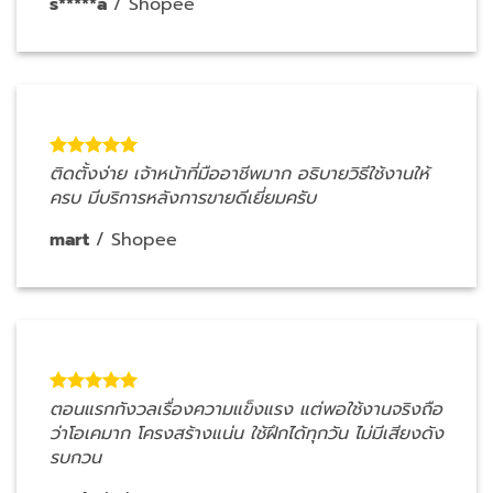
p*****6
/
Shopee
้
พื้นที่บ้านไม่ใหญ่ แต่ทีมงานช่วยแนะนำรุ่นที่พอดีกับห
ทำให้จัดมุมออกกำลังกายได้ลงตัว
Mildpat.j
/
Shopee
ถือ
ใช้งานมาเกือบ 3 เดือนแล้ว ยังลื่นดี ปรับน้ำหนักง่า
ดัง
เหมาะกับคนที่อยากฝึกเองที่บ้าน
u*****n
/
Shopee