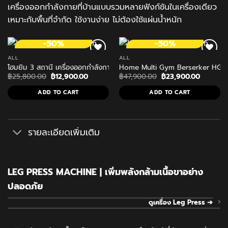
เครื่องออกกำลังกายที่บ้านแบบรวมหลายฟังก์ชันในเครื่องเดียว
เหมาะกับพื้นที่จำกัด ใช้งานง่าย ไม่ต้องใช้แผ่นน้ำหนัก
-50%
-50%
ALL
ALL
โฮมยิม 3 สถานี เครื่องออกกำลังกายในบ้าน Homegym HK2
Home Multi Gym Berserker HG001
Original
Current
Original
Current
฿
25,800.00
฿
12,900.00
฿
47,900.00
฿
23,900.00
price
price
price
price
was:
is:
was:
is:
ADD TO CART
ADD TO CART
฿25,800.00.
฿12,900.00.
฿47,900.00.
฿23,900
รายละเอียดเพิ่มเติม
LEG PRESS MACHINE | เพิ่มพลังกล้ามเนื้อขาอย่าง
ปลอดภัย
ดูเครื่อง Leg Press ➔