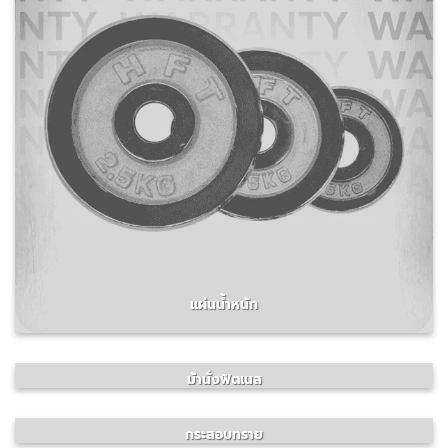
แผ่นน้ำหนัก
ม้านั่งฟิตเนส
กระสอบทราย