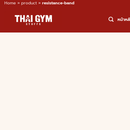
Home
»
product
»
resistance-band
Skip
to
หน้าหล
content