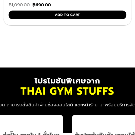
Original
Current
฿
1,090.00
฿
690.00
price
price
was:
is:
ADD TO CART
฿1,090.00.
฿690.00.
โปรโมชันพิเศษจาก
THAI GYM STUFFS
อน สามารถสั่งสินค้าผ่านช่องออนไลน์ และหน้าร้าน มาพร้อมบริการจัด