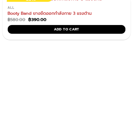
ALL
Booty Band ยางยืดออกกำลังกาย 3 แรงต้าน
Original
Current
฿
580.00
฿
390.00
price
price
was:
is:
ADD TO CART
฿580.00.
฿390.00.