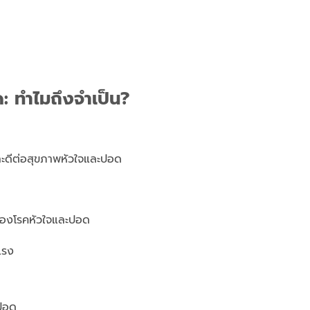
ด: ทำไมถึงจำเป็น?
งและดีต่อสุขภาพหัวใจและปอด
งของโรคหัวใจและปอด
แรง
ะปอด