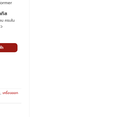
าทิส
่วน ครบใน
ยว
ค้า
ส
,
เครื่องออก