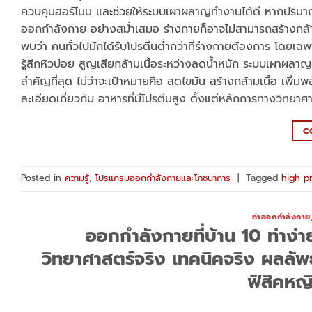
ควบคุมฮอร์โมน และช่วยให้ระบบเผาผลาญทำงานได้ดี หากปริมาณโ
ออกกำลังกาย อย่างสม่ำเสมอ ร่างกายก็อาจไม่สามารถสร้างกล้
พบว่า คนทั่วไปมักได้รับโปรตีนต่ำกว่าที่ร่างกายต้องการ โดยเฉพ
รู้สึกหิวบ่อย สูญเสียกล้ามเนื้อระหว่างลดน้ำหนัก ระบบเผาผลาญล
สำคัญที่สุด ไม่ว่าจะเป้าหมายคือ ลดไขมัน สร้างกล้ามเนื้อ เ
ละเอียดเกี่ยวกับ อาหารที่มีโปรตีนสูง ตั้งแต่หลักการทางวิทยาศ
C
Posted in
ความรู้
,
โปรแกรมออกกำลังกายและโภชนาการ
|
Tagged
high p
ท่าออกกำลังกาย
ออกกำลังกายที่บ้าน 10 ท่าง่
วิทยาศาสตร์จริง เทคนิคจริง ผลลัพธ์
ฟิสิคหญ