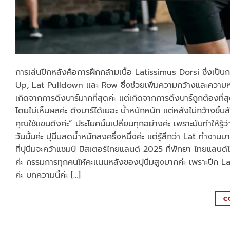
การเล่นปีกหลังคือการฝึกกล้ามเนื้อ Latissimus Dorsi ซึ่งเป็นกล้
Up, Lat Pulldown และ Row ซึ่งช่วยเพิ่มความกว้างและความหน
เกิดจากการดึงบาร์มากที่สุดค่ะ แต่เกิดจากการดึงบาร์ถูกต้องที่
โดยไม่เห็นผลค่ะ ดึงบาร์ได้เยอะ น้ำหนักหนัก แต่หลังไม่กว้างขึ้นส
คุณใช้แขนดึงค่ะ” ประโยคนั้นเปลี่ยนทุกอย่างค่ะ เพราะมันทำให้รู้
วันนั้นค่ะ ปุนิ่มลดน้ำหนักลงครึ่งหนึ่งค่ะ แต่รู้สึกว่า Lat ทำงานม
ที่ปุนิ่มจะคว้าแชมป์ มิสเตอร์ไทยแลนด์ 2025 ที่พัทยา ไทยแลน
ค่ะ กรรมการทุกคนให้คะแนนหลังของปุนิ่มสูงมากค่ะ เพราะปีก Lat
ค่ะ บทความนี้ค่ะ […]
C