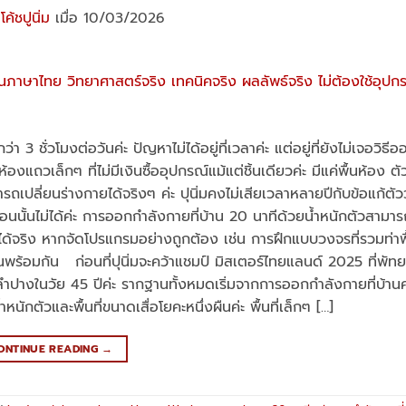
ย
โค้ชปูนิ่ม
เมื่อ 10/03/2026
 3 ชั่วโมงต่อวันค่ะ ปัญหาไม่ได้อยู่ที่เวลาค่ะ แต่อยู่ที่ยังไม่เจอวิธ
นห้องแถวเล็กๆ ที่ไม่มีเงินซื้ออุปกรณ์แม้แต่ชิ้นเดียวค่ะ มีแค่พื้นห้อง 
รถเปลี่ยนร่างกายได้จริงๆ ค่ะ ปุนิ่มคงไม่เสียเวลาหลายปีกับข้อแก้ตัวว่
ุนิ่มรู้ตอนนั้นไม่ได้ค่ะ การออกกำลังกายที่บ้าน 20 นาทีด้วยน้ำหนักตัวสาม
้จริง หากจัดโปรแกรมอย่างถูกต้อง เช่น การฝึกแบบวงจรที่รวมท่าพ
พร้อมกัน ก่อนที่ปุนิ่มจะคว้าแชมป์ มิสเตอร์ไทยแลนด์ 2025 ที่พัท
ปางในวัย 45 ปีค่ะ รากฐานทั้งหมดเริ่มจากการออกกำลังกายที่บ้านค่ะ
นักตัวและพื้นที่ขนาดเสื่อโยคะหนึ่งผืนค่ะ พื้นที่เล็กๆ […]
ONTINUE READING
→