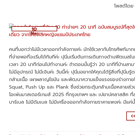
โพสต์โด
10
Mar
คนที่บอกว่าไม่มีเวลาออกกำลังกายค่ะ มักใช้เวลากับโทรศัพท์มากกว่า
ที่ง่ายพอที่จะเริ่มได้ทันทีค่ะ ปุนิ่มเริ่มต้นการเดินทางด้านฟิตเนสใ
เวลา 20 นาทีก่อนไปทำงานค่ะ ถ้าตอนนั้นรู้ว่า 20 นาทีที่บ้านสามา
ไม่มีอุปกรณ์ ไม่มีเงินค่ะ วันนี้ค่ะ ปุนิ่มอยากให้คุณได้รู้สิ่งที่ป
กล้ามเนื้อ เผาผลาญไขมัน และพัฒนาความแข็งแรงของร่างกายได
Squat, Push Up และ Plank ซึ่งช่วยกระตุ้นกล้ามเนื้อหลายส่วน
โอเพ่นมาสเตอร์เกมส์ 2025 ที่กรุงเทพฯ และ เปยาปคลาสสิค ที่ลำ
บาร์เบล ไม่มีดัมเบล ไม่มีเครื่องออกกำลังกายราคาแพงค่ะ มีแค่น้ำห
C