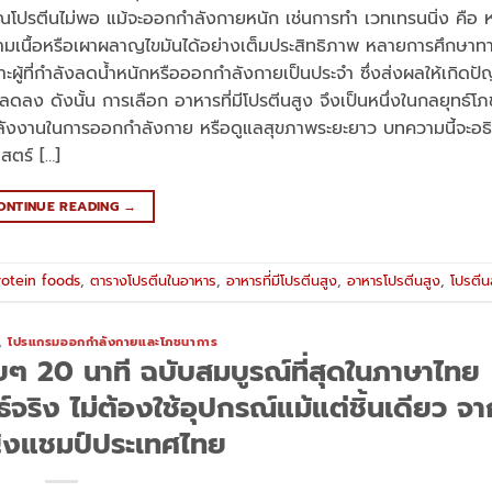
ปรตีนไม่พอ แม้จะออกกำลังกายหนัก เช่นการทำ เวทเทรนนิ่ง คือ หร
ามเนื้อหรือเผาผลาญไขมันได้อย่างเต็มประสิทธิภาพ หลายการศึกษา
าะผู้ที่กำลังลดน้ำหนักหรือออกกำลังกายเป็นประจำ ซึ่งส่งผลให้เกิดปั
ดลง ดังนั้น การเลือก อาหารที่มีโปรตีนสูง จึงเป็นหนึ่งในกลยุทธ์โภ
พิ่มพลังงานในการออกกำลังกาย หรือดูแลสุขภาพระยะยาว บทความนี้จะอธ
าสตร์ […]
ONTINUE READING
→
rotein foods
,
ตารางโปรตีนในอาหาร
,
อาหารที่มีโปรตีนสูง
,
อาหารโปรตีนสูง
,
โปรตีนส
,
โปรแกรมออกกำลังกายและโภชนาการ
ายๆ 20 นาที ฉบับสมบูรณ์ที่สุดในภาษาไทย
จริง ไม่ต้องใช้อุปกรณ์แม้แต่ชิ้นเดียว จา
ิงแชมป์ประเทศไทย