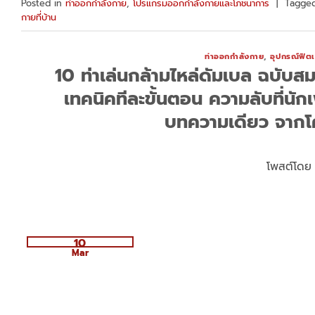
Posted in
ท่าออกกำลังกาย
,
โปรแกรมออกกำลังกายและโภชนาการ
|
Tagge
กายที่บ้าน
ท่าออกกำลังกาย
,
อุปกรณ์ฟิต
10 ท่าเล่นกล้ามไหล่ดัมเบล ฉบับส
เทคนิคทีละขั้นตอน ความลับที่นั
บทความเดียว จากโ
โพสต์โด
10
Mar