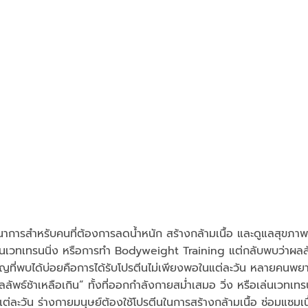
ชนาการสำหรับคนที่ต้องการลดน้ำหนัก สร้างกล้ามเนื้อ และดูแลสุขภา
ล่นเวทเทรนนิ่ง หรือการทำ Bodyweight Training แต่กลับพบว่าผลล
สำคัญที่พบได้บ่อยคือการได้รับโปรตีนไม่เพียงพอในแต่ละวัน หลายคนพ
ลัพธ์ช้าเหลือเกิน” ทั้งที่ออกกำลังกายสม่ำเสมอ วิ่ง หรือเล่นเวทเทร
ต่ละวัน ร่างกายมนุษย์ต้องใช้โปรตีนในการสร้างกล้ามเนื้อ ซ่อมแซมเนื้