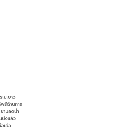
พระยะยาว
ัพธ์ด้านการ
ยายามลดน้ำ
นนิ่งแล้ว
อเยื่อ