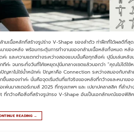
ามเนื้อหลักที่สร้างรูปร่าง V-Shape ของลำตัว ท่าฝึกที่ได้ผลดีที่สุด 
าของหลัง พร้อมกระตุ้นการทำงานของกล้ามเนื้อหลังทั้งหมด หลังกว
สุดค่ะ และความแตกต่างระหว่างสองแบบนั้นคือทุกสิ่งค่ะ ปุนิ่มเล่นหลั
ักทีค่ะ จนกระทั่งวันที่โค้ชหยุดปุนิ่มกลางเซตแล้วบอกว่า “คุณไม่ได้ใช้ห
ว่าปัญหาไม่ใช่น้ำหนักค่ะ ปัญหาคือ Connection ระหว่างสมองกับกล้ามที
ากขึ้นสองเท่าค่ะ นั่นคือจุดเริ่มต้นที่แท้จริงของหลังที่กว้างและหนาของป
ด์โอเพ่นมาสเตอร์เกมส์ 2025 ที่กรุงเทพฯ และ เปยาปคลาสสิค ที่ลำปาง
 ที่กว้างคือสิ่งที่สร้างรูปทรง V-Shape อันเป็นเอกลักษณ์ของฟิสิคท
ONTINUE READING
→