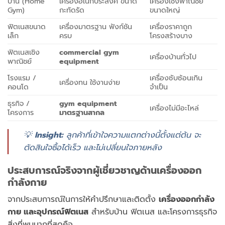
บ้าน (Home
เครื่องอเนกประสงค์ ขนาด
เครื่องเชิงพาณิชย์
Gym)
กะทัดรัด
ขนาดใหญ่
ฟิตเนสขนาด
เครื่องมาตรฐาน ฟังก์ชัน
เครื่องราคาถูก
เล็ก
ครบ
โครงสร้างบาง
ฟิตเนสเชิง
commercial gym
เครื่องบ้านทั่วไป
พาณิชย์
equipment
โรงแรม /
เครื่องซับซ้อนเกิน
เครื่องทน ใช้งานง่าย
คอนโด
จำเป็น
ธุรกิจ /
gym equipment
เครื่องไม่มีอะไหล่
โครงการ
มาตรฐานสากล
💡
Insight:
ลูกค้าที่เข้าใจความแตกต่างนี้ตั้งแต่ต้น จะ
ตัดสินใจซื้อได้เร็ว และไม่เปลี่ยนใจภายหลัง
ประสบการณ์จริงจากผู้เชี่ยวชาญด้านเครื่องออก
กำลังกาย
จากประสบการณ์ในการให้คำปรึกษาและติดตั้ง
เครื่องออกกำลัง
กาย และอุปกรณ์ฟิตเนส
สำหรับบ้าน ฟิตเนส และโครงการธุรกิจ
สิ่งที่พบมากที่สุดคือ