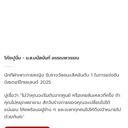
โค้ชปูนิ่ม - น.ส.มนัสนันท์ อรรณพวรรณ
นักกีฬาเพาะกายหญิง รับรางวัลชนะเลิศอันดับ 1 ในการแข่งขัน
มิสเตอร์ไทยแลนด์ 2025
ปูเชื่อว่า "ไม่ว่าคุณจะเริ่มต้นจากศูนย์ หรือเคยล้มเหลวกี่ครั้ง ถ้า
คุณไม่หยุดพยายาม สักวันร่างกายของคุณจะเปลี่ยนไปได้
แน่นอน โค้ชพร้อมอยู่ข้าง ๆ และจะพาทุกคนไปให้ถึงเป้าหมายไป
ด้วยกันค่ะ"