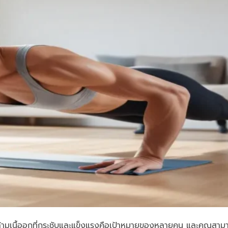
มีกล้ามเนื้ออกที่กระชับและแข็งแรงคือเป้าหมายของหลายคน และคุณสามา