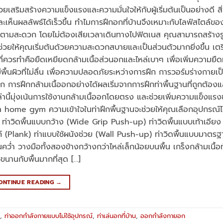
่วยเสริมสร้างความแข็งแรงและความมั่นใจให้กับผู้เริ่มต้นเป็นอย่างดี ส
ละเห็นผลลัพธ์ได้เร็วขึ้น ทำไมการฝึกอกที่บ้านจึงเหมาะกับไลฟ์สไตล์ข
ลาตามสะดวก โดยไม่ต้องเสียเวลาเดินทางไปฟิตเนส คุณสามารถสร้างรูท
ช่วยให้คุณเริ่มต้นด้วยความสะดวกสบายและเป็นส่วนตัวมากยิ่งขึ้น เ
กที่ควรทำคือยืดเหยียดกล้ามเนื้อส่วนอกและไหล่เบาๆ เพื่อเพิ่มความยืด
มีพื้นผิวที่ไม่ลื่น เพื่อความปลอดภัยระหว่างการฝึก การวอร์มร่างกายเป
 การฝึกกล้ามเนื้ออกอย่างได้ผลเริ่มจากการฝึกท่าพื้นฐานที่ถูกต้อง
่านี้มุ่งเน้นการใช้งานกล้ามเนื้ออกโดยตรง และช่วยเพิ่มความแข็งแร
home gym ความเข้าใจในท่าฝึกพื้นฐานจะช่วยให้คุณเลือกอุปกรณ์ไ
่าวิดพื้นแบบกว้าง (Wide Grip Push-up) ท่าวิดพื้นแบบเท้าเอียง 
์ (Plank) ท่าแบบใช้ผนังช่วย (Wall Push-up) ท่าวิดพื้นแบบมาตรฐ
คว่ำ วางมือทั้งสองข้างกว้างกว่าไหล่เล็กน้อยบนพื้น เกร็งกล้ามเนื้อ
นานกับพื้นมากที่สุด […]
ONTINUE READING
→
,
ท่าออกกำลังกายแบบไม่ใช้อุปกรณ์
,
ท่าเล่นอกที่บ้าน
,
ออกกำลังกายอก