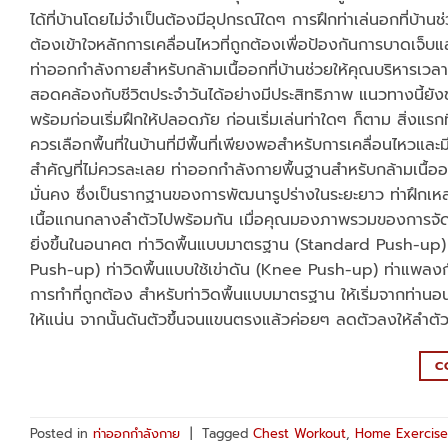
ได้ที่บ้านโดยไม่จำเป็นต้องมีอุปกรณ์ใดๆ การฝึกท่าเล่นอกที่บ้านช
ต้องเข้าใจหลักการเคลื่อนไหวที่ถูกต้องเพื่อป้องกันการบาดเจ็บแ
ท่าออกกำลังกายสำหรับกล้ามเนื้ออกที่บ้านช่วยให้คุณบริหารเว
สอดคล้องกับชีวิตประจำวันได้อย่างมีประสิทธิภาพ แนวทางนี้ยัง
พร้อมก่อนเริ่มฝึกให้ปลอดภัย ก่อนเริ่มเล่นท่าใดๆ ก็ตาม สิ่งแร
ควรเลือกพื้นที่ในบ้านที่มีพื้นที่เพียงพอสำหรับการเคลื่อนไหวและ
สำคัญที่ไม่ควรละเลย ท่าออกกำลังกายพื้นฐานสำหรับกล้ามเนื้ออก
มั่นคง ซึ่งเป็นรากฐานของการพัฒนารูปร่างในระยะยาว ท่าฝึกเหล
เนื้อแกนกลางลำตัวไปพร้อมกัน เมื่อคุณมองภาพรวมของการจัด 
ยิ่งขึ้นในอนาคต ท่าวิดพื้นแบบมาตรฐาน (Standard Push-up) ท
Push-up) ท่าวิดพื้นแบบใช้เข่าดัน (Knee Push-up) ท่าแพลงก
การทำที่ถูกต้อง สำหรับท่าวิดพื้นแบบมาตรฐาน ให้เริ่มจากท่านอน
ให้แน่น จากนั้นดันตัวขึ้นจนแขนตรงแล้วค่อยๆ ลดตัวลงให้ลำตัวข
C
Posted in
ท่าออกกำลังกาย
|
Tagged
Chest Workout
,
Home Exercise