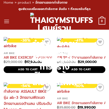
Home
»
product
»
จักรยานออกกำลังกาย
Skip
ศูนย์รวมเครื่องออกกำลังกาย อันดับ 1 ที่ครบครันที่สุด
to
content
0
-38%
-41%
AIR BIKE
AIR BIKE
AIR BIKE EXERCISE จักรยานออกกำลังกาย Assault bike รุ่น AB-1 จัก
AIR BIKE จักรยานออกกำลังกาย ASSA
Original
Current
Original
Current
฿
29,000.00
฿
17,900.00
฿
49,000.00
฿
29,000.00
price
price
price
price
was:
is:
was:
is:
ADD TO CART
ADD TO CART
฿29,000.00.
฿17,900.00.
฿49,000.00.
฿29,000
-54%
-50%
AIR BIKE
AIR BIKE จักรยานออกกำลังกาย ASS
Original
Current
฿
39,800.00
฿
19,990.00