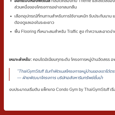
ออกแบบห้องฟิตเนส
ที่สอดคล้องกับ Theme และสไตล์ของโค
ส่วนหนึ่งของโครงการอย่างกลมกลืน
เลือกอุปกรณ์ที่ทนทานสำหรับการใช้งานหนัก รับประกันนาน แ
ต้องดูแลเองในระยะยาว
พื้น Flooring ที่เหมาะสมสำหรับ Traffic สูง ทำความสะอาดง
เหมาะสำหรับ:
คอนโดมิเนียมทุกระดับ โครงการหมู่บ้านจัดสรร 
"ThaiGymStuff รับทำฟิตเนสโครงการหมู่บ้านของเราได้ตร
— ฝ่ายพัฒนาโครงการ บริษัทอสังหาริมทรัพย์ชั้นนำ
งบประมาณเริ่มต้น
แพ็กเกจ Condo Gym by
ThaiGymStuff
เริ่