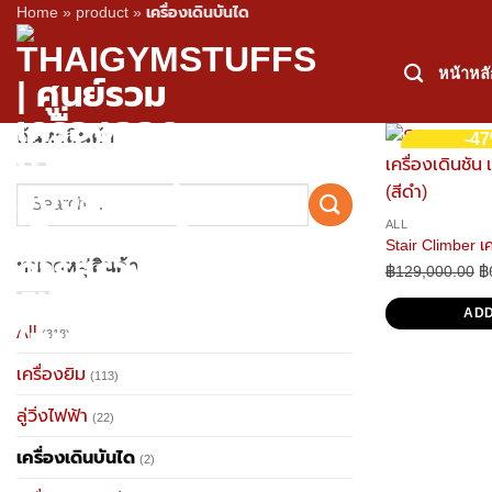
Home
»
product
»
เครื่องเดินบันได
Skip
to
หน้าหล
content
ค้นหาสินค้า
-4
Search
for:
ALL
Stair Climber เคร
หมวดหมู่สินค้า
฿
129,000.00
O
฿
p
ADD
w
All
(318)
฿
เครื่องยิม
(113)
ลู่วิ่งไฟฟ้า
(22)
เครื่องเดินบันได
(2)