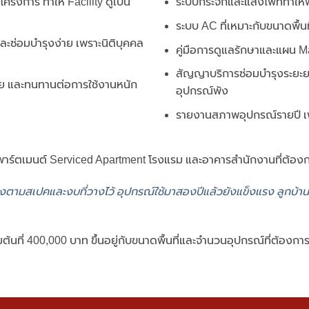
รงการ ทำให้ Facility ดูเป็น
ระบบกระจกและแสงไฟที่ทำให้ฟิ
ระบบ AC ที่เหมาะกับขนาดพื้น
ละซ่อมบำรุงง่าย เพราะนิติบุคคล
คู่มือการดูแลรักษาและแผน M
สัญญาบริการซ่อมบำรุงระยะ
่าย และทนทานต่อการใช้งานหนัก
อุปกรณ์พัง
รายงานสภาพอุปกรณ์รายปี เพ
อพาร์ตเมนต์ Serviced Apartment โรงแรม และอาคารสำนักงานที่ต้อง
งตามสเปคและงบที่วางไว้ อุปกรณ์ใช้มาสองปีแล้วยังแข็งแรง ลูกบ้า
มต้นที่
400,000 บาท
ขึ้นอยู่กับขนาดพื้นที่และจำนวนอุปกรณ์ที่ต้องกา