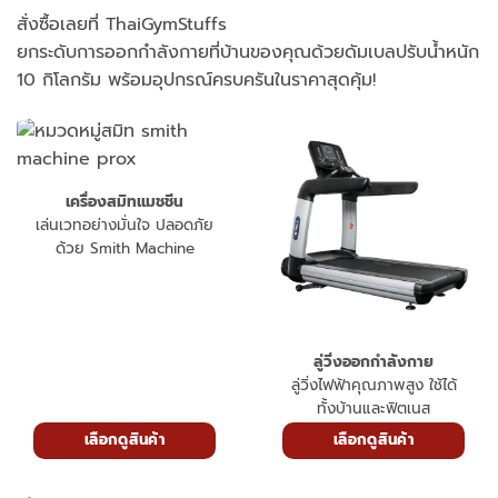
สั่งซื้อเลยที่ ThaiGymStuffs
ยกระดับการออกกำลังกายที่บ้านของคุณด้วยดัมเบลปรับน้ำหนัก
10 กิโลกรัม พร้อมอุปกรณ์ครบครันในราคาสุดคุ้ม!
เครื่องสมิทแมชชีน
เล่นเวทอย่างมั่นใจ ปลอดภัย
ด้วย Smith Machine
ลู่วิ่งออกกำลังกาย
ลู่วิ่งไฟฟ้าคุณภาพสูง ใช้ได้
ทั้งบ้านและฟิตเนส
เลือกดูสินค้า
เลือกดูสินค้า