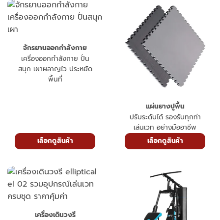
จักรยานออกกำลังกาย
เครื่องออกกำลังกาย ปั่น
สนุก เผาผลาญไว ประหยัด
พื้นที่
แผ่นยางปูพื้น
ปรับระดับได้ รองรับทุกท่า
เล่นเวท อย่างมืออาชีพ
เลือกดูสินค้า
เลือกดูสินค้า
เครื่องเดินวงรี