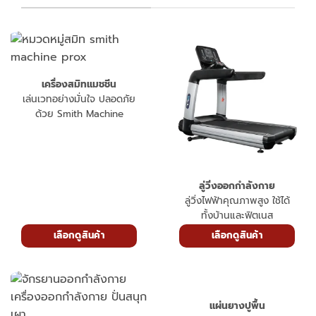
เครื่องสมิทแมชชีน
เล่นเวทอย่างมั่นใจ ปลอดภัย
ด้วย Smith Machine
ลู่วิ่งออกกำลังกาย
ลู่วิ่งไฟฟ้าคุณภาพสูง ใช้ได้
ทั้งบ้านและฟิตเนส
เลือกดูสินค้า
เลือกดูสินค้า
แผ่นยางปูพื้น