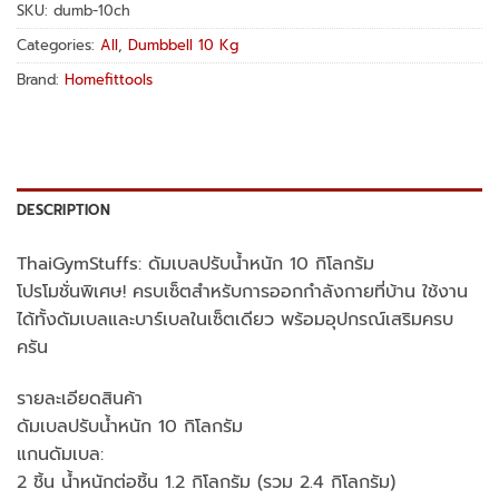
SKU:
dumb-10ch
Categories:
All
,
Dumbbell 10 Kg
Brand:
Homefittools
DESCRIPTION
ThaiGymStuffs: ดัมเบลปรับน้ำหนัก 10 กิโลกรัม
โปรโมชั่นพิเศษ! ครบเซ็ตสำหรับการออกกำลังกายที่บ้าน ใช้งาน
ได้ทั้งดัมเบลและบาร์เบลในเซ็ตเดียว พร้อมอุปกรณ์เสริมครบ
ครัน
รายละเอียดสินค้า
ดัมเบลปรับน้ำหนัก 10 กิโลกรัม
แกนดัมเบล:
2 ชิ้น น้ำหนักต่อชิ้น 1.2 กิโลกรัม (รวม 2.4 กิโลกรัม)