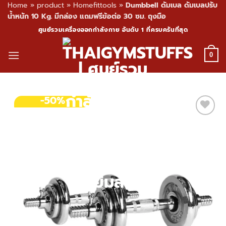
Home
»
product
»
Homefittools
»
Dumbbell ดัมเบล ดัมเบลปรับ
น้ำหนัก 10 Kg. มีกล่อง แถมฟรีข้อต่อ 30 ซม. ถุงมือ
Skip
ศูนย์รวมเครื่องออกกำลังกาย อันดับ 1 ที่ครบครันที่สุด
to
content
0
-50%