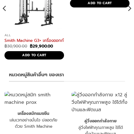
was:
is:
ADD TO CART
฿68,900.00.
฿39,900
ALL
ายสมิทแมชชีน
ำลังกายมัลติฟังก์ชัน ครบทุกการฝึก
Smith Machine G3+ เครื่องออกกำลังกายสมิทแมชชีน อุปกรณ์ออกกำลังก
ent
Original
Current
฿
30,900.00
฿
29,900.00
e
price
price
was:
is:
ADD TO CART
,000.00.
฿30,900.00.
฿29,900.00.
หมวดหมู่สินค้าอื่นๆ ของเรา
เครื่องสมิทแมชชีน
เล่นเวทอย่างมั่นใจ ปลอดภัย
ลู่วิ่งออกกำลังกาย
ด้วย Smith Machine
ลู่วิ่งไฟฟ้าคุณภาพสูง ใช้ได้
ทั้งบ้านและฟิตเนส