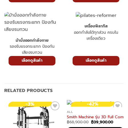
เครื่องพิลาทิส
ออกกำลังได้ทุกส่วน ครบใน
เครื่องเดียว
ม้านั่งออกกำลังกาย
รองรับแรงกระแทก ป้องกัน
เสียงรบกวน
เลือกดูสินค้า
เลือกดูสินค้า
RELATED PRODUCTS
-3%
-42%
ALL
Smith Machine รุ่น 3D Full Commer
Original
Current
฿
68,900.00
฿
39,900.00
price
price