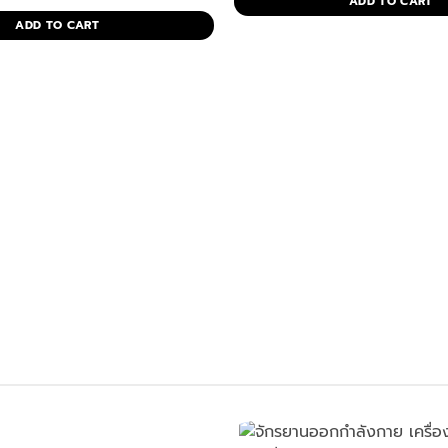
ADD TO CART
rice
price
฿29,900.00.
฿17,90
as:
is:
ADD TO CART
14,900.00.
฿7,900.00.