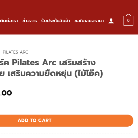
ติดต่อเรา
ข่าวสาร
รับประกันสินค้า
ขอใบเสนอราคา
0
/
PILATES ARC
ร์ค Pilates Arc เสริมสร้าง
สริมความยืดหยุ่น (ไม้โอ๊ค)
al
Current
.00
price
 เสริมสร้างสมรรถภาพทางกาย เสริมความยืดหยุ่น (ไม้โอ๊ค) quantity
is:
.00.
฿5,900.00.
ADD TO CART