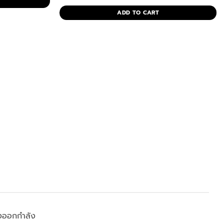
price
price
0.00.
was:
is:
ADD TO CART
฿15,900.00.
฿14,900.00.