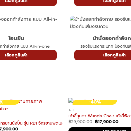
เลือกดูสินค้า
เลือกดูสินค้า
โฮมยิม
ม้านั่งออกกำลัง
อกกำลังกาย แบบ All-in-one
รองรับแรงกระแทก ป้องกันเ
เลือกดูสินค้า
เลือกดูสินค้า
7%
-40%
ALL
เก้าอี้วุนดา Wunda Chair เก้าอี้พิลาท
Original
Curre
฿
29,900.00
฿
17,900.00
จักรยานนั่งปั่น รุ่น RB1 จักรยานฟิตเนส Recumbent Bike
price
price
riginal
Current
7,900.00
was:
is: