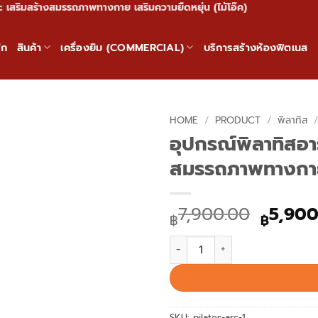
c เสริมสร้างสมรรถภาพทางกาย เสริมความยืดหยุ่น (ไม้โอ๊ค)
ัก
สินค้า
เครื่องยิม (COMMERCIAL)
บริการสร้างห้องฟิตเนส
HOME
/
PRODUCT
/
พิลาทิส
อุปกรณ์พิลาทิสอา
สมรรถภาพทางกาย เ
Origin
7,900.00
5,900
฿
฿
price
อุปกรณ์พิลาทิสอาร์ค Pilates Arc
was:
฿7,900
SKU:
pilates-arc-1