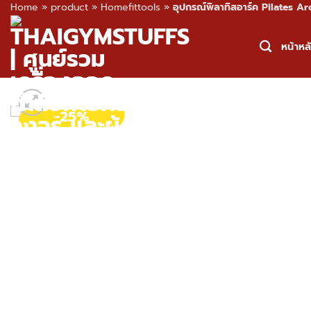
Home
»
product
»
Homefittools
»
อุปกรณ์พิลาทิสอาร์ค Pilates Ar
Skip
to
หน้าหล
content
-25%