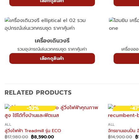
เลือกดูสินค้า
เครื่องเดินวงรี
รวมอุปกรณ์เล่นเวทครบชุด ราคาคุ้มค่า
เครื่องอ
เลือกดูสินค้า
RELATED PRODUCTS
-52%
-4
ALL
ALL
ลู่วิ่งไฟฟ้า Treadmill รุ่น ECO
จักรยานเอนปั่น 
Original
Current
O
฿
17,980.00
฿
8,590.00
฿
14,900.00
฿