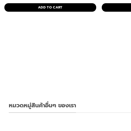
price
price
p
was:
is:
w
ADD TO CART
฿17,980.00.
฿8,590.00.
฿
ไฟฟ้า
หมวดหมู่สินค้าอื่นๆ ของเรา