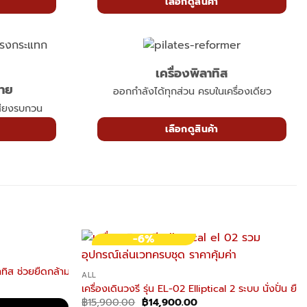
เลือกดูสินค้า
เครื่องพิลาทิส
กาย
ออกกำลังได้ทุกส่วน ครบในเครื่องเดียว
สียงรบกวน
เลือกดูสินค้า
-6%
ิส ช่วยยืดกล้ามเนื้อ (ไม้เมเปิ้ล)
ALL
nt
เครื่องเดินวงรี รุ่น EL-02 Elliptical 2 ระบบ นั่งปั่น ยืนป
Original
Current
฿
15,900.00
฿
14,900.00