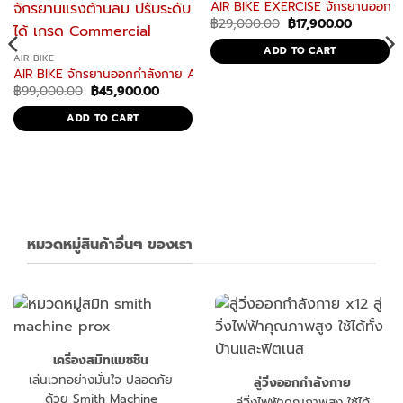
AIR BIKE EXERCISE จักรยานออกกำล
Original
Current
฿
29,000.00
฿
17,900.00
price
price
was:
is:
ADD TO CART
฿29,000.00.
฿17,900.
AIR BIKE
AIR BIKE จักรยานออกกำลังกาย ASSAULT BIKE รุ่น ab-3 จักรยานฟิตเนต
Original
Current
฿
99,000.00
฿
45,900.00
price
price
was:
is:
ADD TO CART
฿99,000.00.
฿45,900.00.
่องออกกำลังกายเกรดฟิตเนส
รยานฟิตเนส Upright bike
0.
หมวดหมู่สินค้าอื่นๆ ของเรา
เครื่องสมิทแมชชีน
เล่นเวทอย่างมั่นใจ ปลอดภัย
ลู่วิ่งออกกำลังกาย
ด้วย Smith Machine
ลู่วิ่งไฟฟ้าคุณภาพสูง ใช้ได้