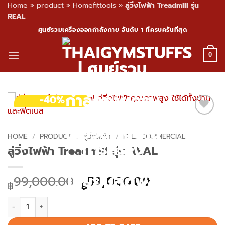
Home
»
product
»
Homefittools
»
ลู่วิ่งไฟฟ้า Treadmill รุ่น
REAL
Skip
ศูนย์รวมเครื่องออกกำลังกาย อันดับ 1 ที่ครบครันที่สุด
to
content
0
-40%
HOME
/
PRODUCT
/
ลู่วิ่งไฟฟ้า
/
FULL COMMERCIAL
ลู่วิ่งไฟฟ้า Treadmill รุ่น REAL
Original
Current
99,000.00
59,000.00
฿
฿
price
price
ลู่วิ่งไฟฟ้า Treadmill รุ่น REAL quantity
was:
is:
฿99,000.00.
฿59,000.00.