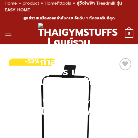
Home
»
product
»
Homefittools
»
ลู่วิ่งไฟฟ้า Treadmill รุ่น
EASY HOME
Skip
ศูนย์รวมเครื่องออกกำลังกาย อันดับ 1 ที่ครบครันที่สุด
to
content
0
-53%