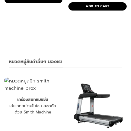
price
price
฿14,900.00.
฿7,900.00.
was:
is:
ADD TO CART
฿13,900.00.
฿7,990.00
รยานฟิตเนส Upright bike
0.
หมวดหมู่สินค้าอื่นๆ ของเรา
เครื่องสมิทแมชชีน
เล่นเวทอย่างมั่นใจ ปลอดภัย
ด้วย Smith Machine