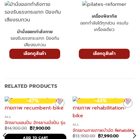
เครื่องพิลาทิส
ออกกำลังได้ทุกส่วน ครบใน
เครื่องเดียว
ม้านั่งออกกำลังกาย
รองรับแรงกระแทก ป้องกัน
เสียงรบกวน
เลือกดูสินค้า
เลือกดูสินค้า
RELATED PRODUCTS
-47%
-43%
ALL
จักรยานเอนปั่น จักรยานนั่งปั่น รุ่น RB1 จักรยานฟิตเนส Recumbent Bike
ALL
Original
Current
฿
14,900.00
฿
7,900.00
จักรยานกายภาพบําบัด Rehabilitatio
price
price
Original
Current
was:
is:
฿
13,900.00
฿
7,990.00
ADD TO CART