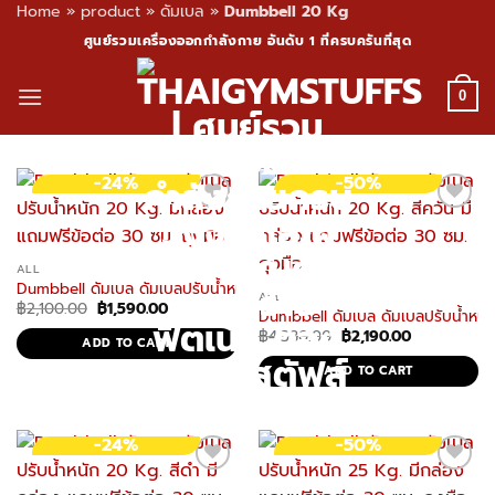
Home
»
product
»
ดัมเบล
»
Dumbbell 20 Kg
Skip
ศูนย์รวมเครื่องออกกำลังกาย อันดับ 1 ที่ครบครันที่สุด
to
content
0
-24%
-50%
ALL
Dumbbell ดัมเบล ดัมเบลปรับน้ำหนัก 20 Kg. มีกล่อง แถมฟรีข้อต่อ 30 ซม
ALL
Original
Current
฿
2,100.00
฿
1,590.00
Dumbbell ดัมเบล ดัมเบลปรับน้ำหนัก
price
price
Original
Current
was:
is:
฿
4,380.00
฿
2,190.00
ADD TO CART
price
price
฿2,100.00.
฿1,590.00.
was:
is:
ADD TO CART
฿4,380.00.
฿2,190.00.
-24%
-50%