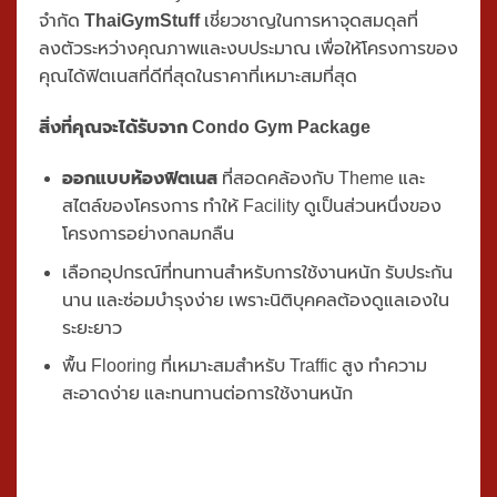
ฟิตเนสในคอนโดและโครงการหมู่บ้านมีความท้าทายเฉพาะ
ตัว สมาชิกหลายร้อยคนใช้อุปกรณ์เดียวกัน ต้องทนทาน
มากกว่า Private Gym แต่งบประมาณต่อโครงการมักมีข้อ
จำกัด
ThaiGymStuff
เชี่ยวชาญในการหาจุดสมดุลที่
ลงตัวระหว่างคุณภาพและงบประมาณ เพื่อให้โครงการของ
คุณได้ฟิตเนสที่ดีที่สุดในราคาที่เหมาะสมที่สุด
สิ่งที่คุณจะได้รับจาก Condo Gym Package
ออกแบบห้องฟิตเนส
ที่สอดคล้องกับ Theme และ
สไตล์ของโครงการ ทำให้ Facility ดูเป็นส่วนหนึ่งของ
โครงการอย่างกลมกลืน
เลือกอุปกรณ์ที่ทนทานสำหรับการใช้งานหนัก รับประกัน
นาน และซ่อมบำรุงง่าย เพราะนิติบุคคลต้องดูแลเองใน
ระยะยาว
พื้น Flooring ที่เหมาะสมสำหรับ Traffic สูง ทำความ
สะอาดง่าย และทนทานต่อการใช้งานหนัก