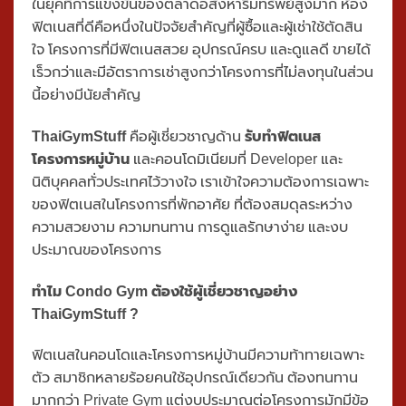
สำหรับนักพัฒนาอสังหาริมทรัพย์และนิติบุคคลที่ต้องการ
สร้างความแตกต่างให้โครงการ
ในยุคที่การแข่งขันของตลาดอสังหาริมทรัพย์สูงมาก ห้อง
ฟิตเนสที่ดีคือหนึ่งในปัจจัยสำคัญที่ผู้ซื้อและผู้เช่าใช้ตัดสิน
ใจ โครงการที่มีฟิตเนสสวย อุปกรณ์ครบ และดูแลดี ขายได้
เร็วกว่าและมีอัตราการเช่าสูงกว่าโครงการที่ไม่ลงทุนในส่วน
นี้อย่างมีนัยสำคัญ
ThaiGymStuff
คือผู้เชี่ยวชาญด้าน
รับทำฟิตเนส
โครงการหมู่บ้าน
และคอนโดมิเนียมที่ Developer และ
นิติบุคคลทั่วประเทศไว้วางใจ เราเข้าใจความต้องการเฉพาะ
ของฟิตเนสในโครงการที่พักอาศัย ที่ต้องสมดุลระหว่าง
ความสวยงาม ความทนทาน การดูแลรักษาง่าย และงบ
ประมาณของโครงการ
ทำไม Condo Gym ต้องใช้ผู้เชี่ยวชาญอย่าง
ThaiGymStuff ?