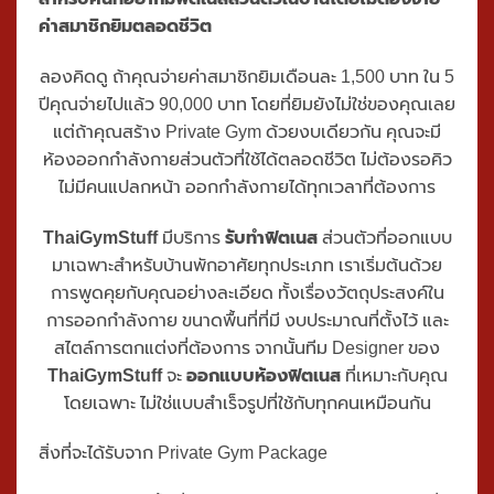
Private Gym
(ห้องออกกำลังกายส่วนตัว
ในบ้าน สไตล์ที่ใช่ งบที่พอดี)
สำหรับคนที่อยากมีฟิตเนสส่วนตัวในบ้านโดยไม่ต้องจ่าย
ค่าสมาชิกยิมตลอดชีวิต
ลองคิดดู ถ้าคุณจ่ายค่าสมาชิกยิมเดือนละ 1,500 บาท ใน 5
ปีคุณจ่ายไปแล้ว 90,000 บาท โดยที่ยิมยังไม่ใช่ของคุณเลย
แต่ถ้าคุณสร้าง Private Gym ด้วยงบเดียวกัน คุณจะมี
ห้องออกกำลังกายส่วนตัวที่ใช้ได้ตลอดชีวิต ไม่ต้องรอคิว
ไม่มีคนแปลกหน้า ออกกำลังกายได้ทุกเวลาที่ต้องการ
ThaiGymStuff
มีบริการ
รับทำฟิตเนส
ส่วนตัวที่ออกแบบ
มาเฉพาะสำหรับบ้านพักอาศัยทุกประเภท เราเริ่มต้นด้วย
การพูดคุยกับคุณอย่างละเอียด ทั้งเรื่องวัตถุประสงค์ใน
การออกกำลังกาย ขนาดพื้นที่ที่มี งบประมาณที่ตั้งไว้ และ
สไตล์การตกแต่งที่ต้องการ จากนั้นทีม Designer ของ
ThaiGymStuff
จะ
ออกแบบห้องฟิตเนส
ที่เหมาะกับคุณ
โดยเฉพาะ ไม่ใช่แบบสำเร็จรูปที่ใช้กับทุกคนเหมือนกัน