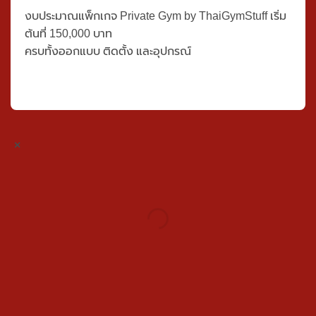
ค่ะ คุ้มมากค่ะ"
— คุณแอม ลูกค้า Private Gym โครงการบ้าน
เดี่ยว นนทบุรีค่ะ
งบประมาณ
แพ็กเกจ Private Gym by
ThaiGymStuff
เริ่ม
ต้นที่
150,000 บาท
ครบทั้งออกแบบ ติดตั้ง และอุปกรณ์
×