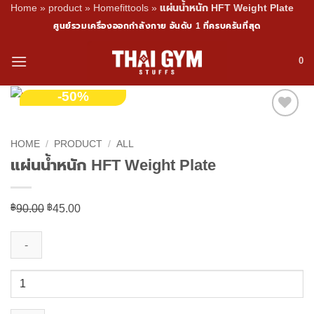
Home
»
product
»
Homefittools
»
แผ่นน้ำหนัก HFT Weight Plate
Skip
ศูนย์รวมเครื่องออกกำลังกาย อันดับ 1 ที่ครบครันที่สุด
to
content
0
-50%
HOME
/
PRODUCT
/
ALL
แผ่นน้ำหนัก HFT Weight Plate
฿
90.00
Original
฿
45.00
Current
price
price
was:
is:
฿90.00.
฿45.00.
แผ่น
น้ำ
หนัก