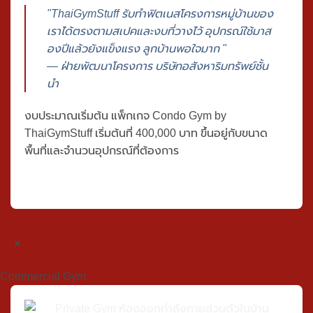
อาคารสำนักงานที่ต้องการ Wellness Facility สำหรับ
พนักงาน
"ThaiGymStuff รับทำฟิตเนสโครงการหมู่บ้านของ
เราได้ตรงตามสเปคและงบที่วางไว้ อุปกรณ์ใช้มาส
องปีแล้วยังแข็งแรง ลูกบ้านพอใจมาก "
— ฝ่ายพัฒนาโครงการ บริษัทอสังหาริมทรัพย์ชั้น
นำ
งบประมาณเริ่มต้น
แพ็กเกจ Condo Gym by
ThaiGymStuff
เริ่มต้นที่
400,000 บาท
ขึ้นอยู่กับขนาด
พื้นที่และจำนวนอุปกรณ์ที่ต้องการ
×