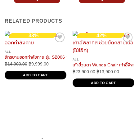
เลือกดูสินค้า
เลือกดูสินค้า
RELATED PRODUCTS
-33%
-42%
ALL
จักรยานออกกำลังกาย รุ่น SB006 จักรยานระบบแรงต้านแม่เหล็ก Spinning 
ALL
฿
14,900.00
Original
฿
9,999.00
Current
เก้าอี้วุนดา Wunda Chair เก้าอี้พิลาทิส
price
price
฿
23,900.00
Original
฿
13,900.00
Current
ADD TO CART
was:
is:
price
price
ADD TO CART
฿14,900.00.
฿9,999.00.
was:
is:
฿23,900.00.
฿13,900.0