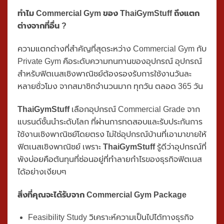
ประเทศ เราเข้าใจทุกขั้นตอนของการทำ
ธุรกิจฟิตเนส
ตั้งแต่การหาทำเล การวางแผนพื้นที่ การเลือกอุปกรณ์ที่ได้
มาตรฐานเชิงพาณิชย์ ไปจนถึงการดูแลหลังการขาย
ทำไม Commercial Gym ของ ThaiGymStuff ถึงแตก
ต่างจากที่อื่น ?
ความแตกต่างที่สำคัญที่สุดระหว่าง Commercial Gym กับ
Private Gym คือระดับความทนทานของอุปกรณ์ อุปกรณ์
สำหรับฟิตเนสเชิงพาณิชย์ต้องรองรับการใช้งานวันละ
หลายชั่วโมง จากสมาชิกจำนวนมาก ทุกวัน ตลอด 365 วัน
ThaiGymStuff
เลือกอุปกรณ์ Commercial Grade จาก
แบรนด์ชั้นนำระดับโลก ที่ผ่านการทดสอบและรับประกันการ
ใช้งานเชิงพาณิชย์โดยตรง ไม่ใช่อุปกรณ์บ้านที่เอามาขายให้
ฟิตเนสเชิงพาณิชย์ เพราะ
ThaiGymStuff
รู้ดีว่าอุปกรณ์ที่
พังบ่อยคือต้นทุนที่ซ่อนอยู่ที่ทำลายกำไรของธุรกิจฟิตเนส
ได้อย่างเงียบๆ