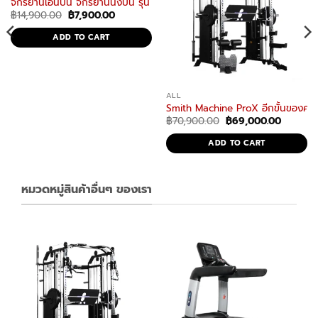
จักรยานเอนปั่น จักรยานนั่งปั่น รุ่น RB2 จักรยานฟิตเนส Recumbent Bike
Original
Current
฿
14,900.00
฿
7,900.00
price
price
was:
is:
ADD TO CART
฿14,900.00.
฿7,900.00.
ALL
ng bike Magnetic bike
Smith Machine ProX อีกขั้นของควา
nt
Original
Current
฿
70,900.00
฿
69,000.00
price
price
was:
is:
ADD TO CART
00.00.
฿70,900.00.
฿69,000
หมวดหมู่สินค้าอื่นๆ ของเรา