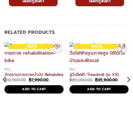
เลือกดูสินค้า
เลือกดูสินค้า
RELATED PRODUCTS
-43%
-60%
ALL
ALL
จักรยานกายภาพบําบัด Rehabilitation Bicycle รุ่น Recover X2 จักรยานกา
ลู่วิ่งไฟฟ้า Treadmill รุ่น X10
Original
Current
Original
Current
฿
13,900.00
฿
7,990.00
฿
89,000.00
฿
35,900.00
price
price
price
price
was:
is:
was:
is:
ADD TO CART
ADD TO CART
฿13,900.00.
฿7,990.00.
฿89,000.00.
฿35,900
ัติ
เนต จักรยานแรงต้านลม เกรด Commercial
ทิส ช่วยยืดกล้ามเนื้อ (ไม้โอ๊ค)
t
0.00.