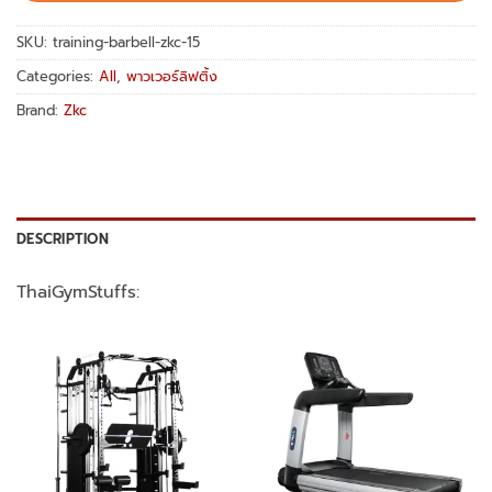
SKU:
training-barbell-zkc-15
Categories:
All
,
พาวเวอร์ลิฟติ้ง
Brand:
Zkc
DESCRIPTION
ThaiGymStuffs: