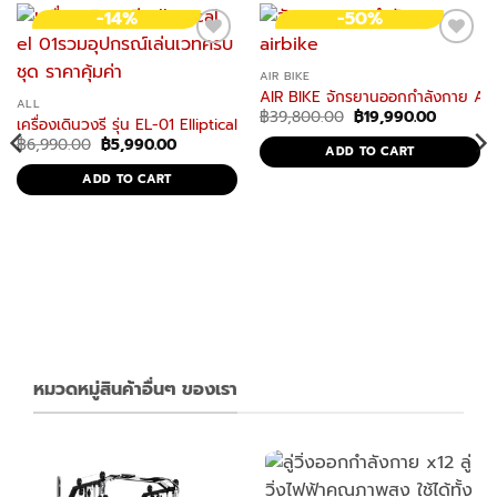
RELATED PRODUCTS
-14%
-50%
AIR BIKE
AIR BIKE จักรยานออกกำลังกาย ASS
ALL
Original
Current
฿
39,800.00
฿
19,990.00
เครื่องเดินวงรี รุ่น EL-01 Elliptical 2 ระบบ มีที่นั่งปั่น ยืนปั่น อีลิปติคัล 2in1
price
price
Original
Current
฿
6,990.00
฿
5,990.00
was:
is:
ADD TO CART
price
price
฿39,800.00.
฿19,990.
was:
is:
ADD TO CART
฿6,990.00.
฿5,990.00.
e
 จักรยานฟิตเนส UPRIGHT BIKE
.
หมวดหมู่สินค้าอื่นๆ ของเรา