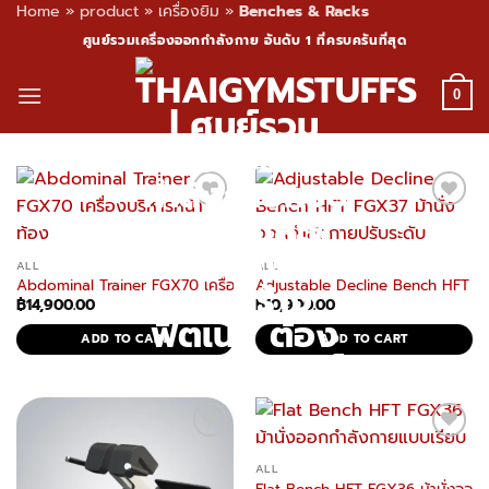
Home
»
product
»
เครื่องยิม
»
Benches & Racks
Skip
ศูนย์รวมเครื่องออกกำลังกาย อันดับ 1 ที่ครบครันที่สุด
to
content
0
ALL
ALL
Abdominal Trainer FGX70 เครื่องบริหารหน้าท้อง แข็งแรง ใช้งานได้จริง
Adjustable Decline Bench HFT FGX
฿
14,900.00
฿
10,900.00
ADD TO CART
ADD TO CART
ALL