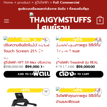
Home
»
product
»
ลู่วิ่งไฟฟ้า
»
Full Commercial
Skip
ศูนย์รวมเครื่องออกกำลังกาย อันดับ 1 ที่ครบครันที่สุด
to
content
0
-50%
-40%
ALL
ALL
ลู่วิ่งไฟฟ้า HFT S9 Max ปรับความชันอัตโนมัติ หน้าจอ Touch Screen 21.5 น
ลู่วิ่งไฟฟ้า Treadmill รุ่น REAL
Original
Current
Original
Current
฿
198,000.00
฿
99,000.00
฿
99,000.00
฿
59,000.00
price
price
price
price
was:
is:
was:
is:
ADD TO CART
ADD TO CART
฿198,000.00.
฿99,000.00.
฿99,000.00.
฿59,000
-49%
-49%