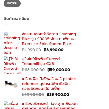
Min
Max
FILTER
price
price
สินค้ายอดนิยม
จักรยานออกกำลังกาย Spinning
Bike รุ่น SB005 จักรยานฟิตเนส
Exercise Spin Speed Bike
Original
Current
฿
4,990.00
฿
3,990.00
price
price
ลู่วิ่งไม่ใช้ไฟฟ้า Curved
was:
is:
Treadmill รุ่น CX8
฿4,990.00.
฿3,990.00.
Original
Current
฿
118,000.00
฿
59,000.00
price
price
เครื่องพิลาทิสรีฟอร์เมอร์ pilates
was:
is:
reformer อุปกรณ์พิลาทิสฝึก
฿118,000.00.
฿59,000.00.
ความยืดหยุ่น (ไม้เมเปิ้ล)
Original
Current
฿
69,900.00
฿
39,900.00
price
price
เครื่องบริหารหน้าท้อง ลูกกลิ้งออก
was:
is:
กำลังกาย ลูกกลิ้งบริหารหน้าท้อง