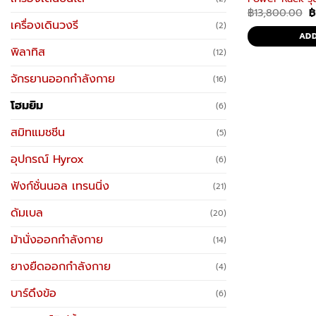
O
฿
13,800.00
p
เครื่องเดินวงรี
(2)
w
ADD
฿
พิลาทิส
(12)
จักรยานออกกำลังกาย
(16)
โฮมยิม
(6)
สมิทแมชชีน
(5)
อุปกรณ์ Hyrox
(6)
ฟังก์ชั่นนอล เทรนนิ่ง
(21)
ดัมเบล
(20)
ม้านั่งออกกำลังกาย
(14)
ยางยืดออกกำลังกาย
(4)
บาร์ดึงข้อ
(6)