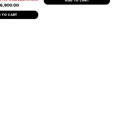
ADD TO CART
฿25,800.00.
฿12,900.00.
riginal
Current
฿
6,900.00
rice
price
as:
is:
 TO CART
13,800.00.
฿6,900.00.