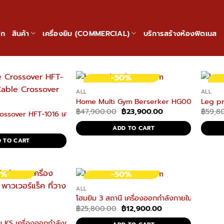
ัก
สินค้า
เครื่องยิม (COMMERCIAL)
บริการสร้างห้องฟิตเนส
-50%
ALL
ALL
Home Multi Gym Berserker HG001 เครื่องออ
Leg pr
Original
Current
฿
47,900.00
฿
23,900.00
฿
59,8
ossover HFT-1016 เครื่อง Cable Crossover
price
price
was:
is:
ADD TO CART
฿47,900.00.
฿23,900.00.
 TO CART
0%
-50%
ALL
โฮมยิม 3 สถานี เครื่องออกกำลังกายในบ้าน H
Original
Current
฿
25,800.00
฿
12,900.00
price
price
was:
is:
 KS เครื่องออกกำลังกาย พาวเวอร์แร็ค ที่วางบาร์เบล