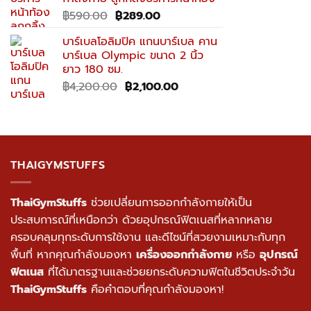
฿69,900.00.
฿39,900.00.
Original
Current
฿
590.00
฿
289.00
price
price
บาร์เบลโอลิมปิค แกนบาร์เบล คาน
was:
is:
บาร์เบล Olympic ขนาด 2 นิ้ว
฿590.00.
฿289.00.
ยาว 180 ซม.
Original
Current
฿
4,200.00
฿
2,100.00
price
price
was:
is:
฿4,200.00.
฿2,100.00.
THAIGYMSTUFFS
ThaiGymStuffs
ช่วยเปลี่ยนการออกกำลังกายให้เป็น
ประสบการณ์ที่เหนือกว่า ด้วยอุปกรณ์ฟิตเนสที่หลากหลาย
ครอบคลุมทุกระดับการใช้งาน และดีไซน์ที่สวยงามเหมาะกับทุก
พื้นที่ หากคุณกำลังมองหา
เครื่องออกกำลังกาย
หรือ
อุปกรณ์
ฟิตเนส
ที่ได้มาตรฐานและช่วยยกระดับความฟิตในชีวิตประจำวัน
ThaiGymStuffs
คือคำตอบที่คุณกำลังมองหา!