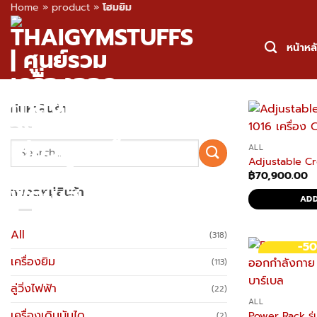
Home
»
product
»
โฮมยิม
Skip
to
หน้าหล
content
ค้นหาสินค้า
Search
ALL
Adjustable Cr
for:
฿
70,900.00
หมวดหมู่สินค้า
ADD
All
(318)
-5
เครื่องยิม
(113)
ลู่วิ่งไฟฟ้า
(22)
ALL
เครื่องเดินบันได
Power Rack รุ่น
(2)