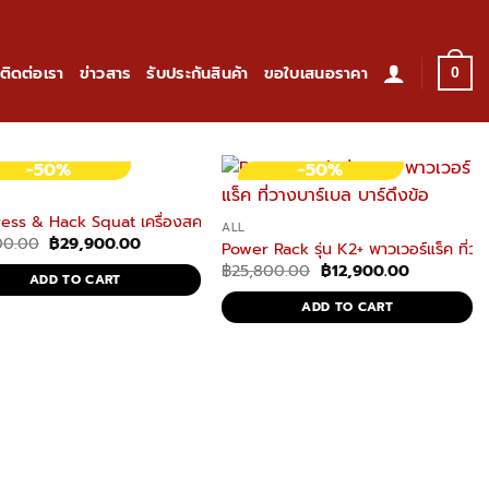
ติดต่อเรา
ข่าวสาร
รับประกันสินค้า
ขอใบเสนอราคา
0
-50%
-50%
กกำลังกายในบ้าน
ess & Hack Squat เครื่องสควอท เครื่องสร้างกล้ามเนื้อขา
ALL
Original
Current
00.00
฿
29,900.00
Power Rack รุ่น K2+ พาวเวอร์แร็ค ที่วาง
price
price
Original
Current
฿
25,800.00
฿
12,900.00
was:
is:
ADD TO CART
price
price
฿59,800.00.
฿29,900.00.
was:
is:
ADD TO CART
฿25,800.00.
฿12,900.00
omegym HK2