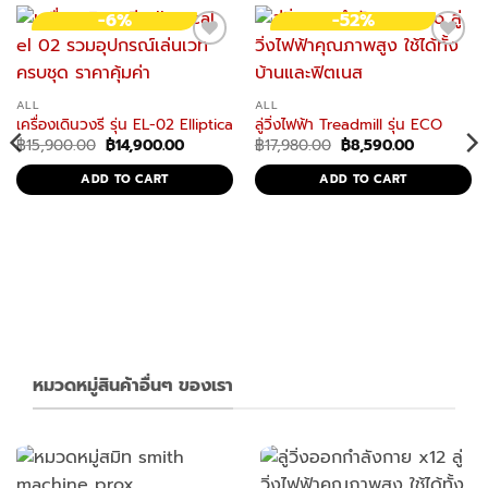
-6%
-52%
ALL
ALL
เครื่องเดินวงรี รุ่น EL-02 Elliptical 2 ระบบ นั่งปั่น ยืนปั่น อีลิปติคัล 2in1
ลู่วิ่งไฟฟ้า Treadmill รุ่น ECO
Original
Current
Original
Current
฿
15,900.00
฿
14,900.00
฿
17,980.00
฿
8,590.00
price
price
price
price
was:
is:
was:
is:
ADD TO CART
ADD TO CART
฿15,900.00.
฿14,900.00.
฿17,980.00.
฿8,590.00
ายภาพ ผู้สูงอายุ จักรยานกายภาพไฟฟ้า ปั่นอัตโนมัติ
รยานฟิตเนส Upright bike
0.
หมวดหมู่สินค้าอื่นๆ ของเรา