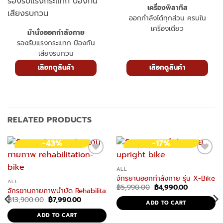
เครื่องพิลาทิส
ออกกำลังได้ทุกส่วน ครบใน
เครื่องเดียว
ม้านั่งออกกำลังกาย
รองรับแรงกระแทก ป้องกัน
เสียงรบกวน
เลือกดูสินค้า
เลือกดูสินค้า
RELATED PRODUCTS
-43%
-17%
ALL
จักรยานออกกำลังกาย รุ่น X-Bike 
ALL
Original
Current
฿
5,990.00
฿
4,990.00
จักรยานกายภาพบําบัด Rehabilitation Bicycle รุ่น Recover X2 จักรยานกา
price
price
Original
Current
฿
13,900.00
฿
7,990.00
was:
is: