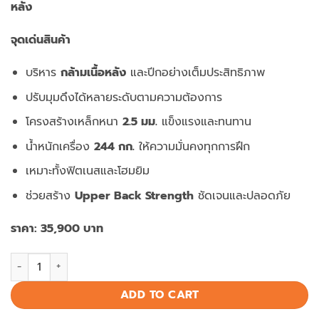
หลัง
จุดเด่นสินค้า
บริหาร
กล้ามเนื้อหลัง
และปีกอย่างเต็มประสิทธิภาพ
ปรับมุมดึงได้หลายระดับตามความต้องการ
โครงสร้างเหล็กหนา
2.5 มม.
แข็งแรงและทนทาน
น้ำหนักเครื่อง
244 กก.
ให้ความมั่นคงทุกการฝึก
เหมาะทั้งฟิตเนสและโฮมยิม
ช่วยสร้าง
Upper Back Strength
ชัดเจนและปลอดภัย
ราคา: 35,900 บาท
Lat & Pulley Machine FGX85A เครื่องดึงหลังและสายเคเบิลระดับ
ADD TO CART