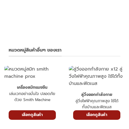
ADD TO CART
price
price
฿5,990.00.
฿4,990.00.
was:
is:
ADD TO CART
฿13,900.00.
฿7,990.00.
Spinning bike Exercise Spin Speed Bike
.00.
หมวดหมู่สินค้าอื่นๆ ของเรา
เครื่องสมิทแมชชีน
เล่นเวทอย่างมั่นใจ ปลอดภัย
ลู่วิ่งออกกำลังกาย
ด้วย Smith Machine
ลู่วิ่งไฟฟ้าคุณภาพสูง ใช้ได้
ทั้งบ้านและฟิตเนส
เลือกดูสินค้า
เลือกดูสินค้า