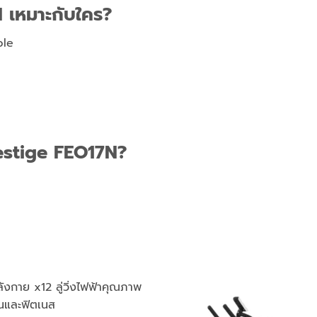
 เหมาะกับใคร?
ble
restige FEO17N?