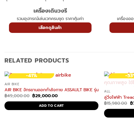
เครื่องเดินวงรี
รวมอุปกรณ์เล่นเวทครบชุด ราคาคุ้มค่า
เครื่องอ
เลือกดูสินค้า
RELATED PRODUCTS
-41%
-5
AIR BIKE
AIR BIKE จักรยานออกกำลังกาย ASSAULT BIKE รุ่น AB-2 จักรยานฟิตเน
ALL
Original
Current
฿
49,000.00
฿
29,000.00
ลู่วิ่งไฟฟ้า Tr
price
price
Or
฿
15,980.00
฿
was:
is:
ADD TO CART
p
฿49,000.00.
฿29,000.00.
w
฿