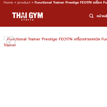
Home
»
product
»
Functional Trainer Prestige FEO17N เครื่อง F
Skip
to
หน้าหล
content