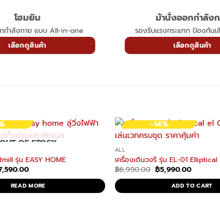
โฮมยิม
ม้านั่งออกกำลัง
อกกำลังกาย แบบ All-in-one
รองรับแรงกระแทก ป้องกันเ
เลือกดูสินค้า
เลือกดูสินค้า
3%
-14%
OUT OF STOCK
ต จักรยานแรงต้านลม จักรยานไม่ใช้ไฟฟ้า
ALL
eadmill รุ่น EASY HOME
เครื่องเดินวงรี รุ่น EL-01 Elliptical 2
iginal
Current
Original
Current
7,590.00
฿
6,990.00
฿
5,990.00
rice
price
price
price
as:
is:
was:
is:
READ MORE
ADD TO CART
15,980.00.
฿7,590.00.
฿6,990.00.
฿5,990.