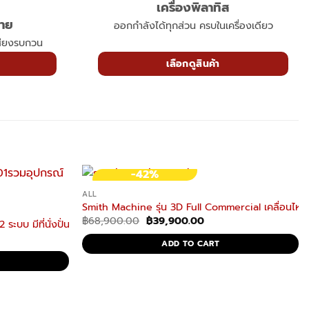
เครื่องพิลาทิส
กาย
ออกกำลังได้ทุกส่วน ครบในเครื่องเดียว
สียงรบกวน
เลือกดูสินค้า
-42%
ALL
Smith Machine รุ่น 3D Full Commercial เคลื่อนไหว
Original
Current
฿
68,900.00
฿
39,900.00
 ระบบ มีที่นั่งปั่น ยืนปั่น อีลิปติคัล 2in1
price
price
was:
is:
ADD TO CART
฿68,900.00.
฿39,900.00.
00.