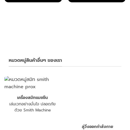
฿29,900.00.
฿12,900.00.
฿70,900.00.
฿69,000
พไฟฟ้า ปั่นอัตโนมัติ
ng bike Magnetic bike
ลังกาย Assault bike รุ่น AB-1 จักรยานฟิตเนต แรงต้าน เกรด Commerci
t
.00.
หมวดหมู่สินค้าอื่นๆ ของเรา
เครื่องสมิทแมชชีน
เล่นเวทอย่างมั่นใจ ปลอดภัย
ด้วย Smith Machine