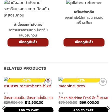
เครื่องพิลาทิส
ออกกำลังได้ทุกส่วน ครบใน
เครื่องเดียว
ม้านั่งออกกำลังกาย
รองรับแรงกระแทก ป้องกัน
เสียงรบกวน
เลือกดูสินค้า
เลือกดูสินค้า
RELATED PRODUCTS
-57%
-3%
ALL
ALL
จักรยานเอนปั่น จักรยานนั่งปั่น รุ่น RB3 จักรยานฟิตเนส Recumbent Bike
Smith Machine ProX อีกขั้นของควา
Original
Current
Original
Current
฿
29,900.00
฿
12,900.00
฿
70,900.00
฿
69,000.00
price
price
price
price
was:
is:
was:
is:
ADD TO CART
ADD TO CART