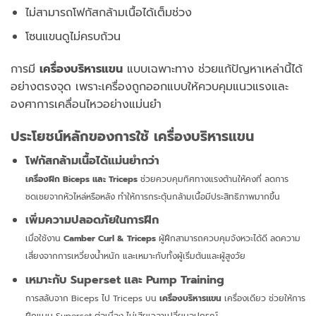
ไม่สามารถโฟกัสกล้ามเนื้อได้เต็มช่วง
โซนแขนดูไม่ครบถ้วน
การมี
เครื่องบริหารแขน
แบบเฉพาะทาง ช่วยแก้ปัญหาเหล่านี้ได้
อย่างตรงจุด เพราะเครื่องถูกออกแบบให้ควบคุมแนวแรงและ
องศาการเคลื่อนไหวอย่างแม่นยำ
ประโยชน์หลักของการใช้ เครื่องบริหารแขน
โฟกัสกล้ามเนื้อได้แม่นยำกว่า
เครื่องฝึก Biceps และ Triceps
ช่วยควบคุมทิศทางแรงต้านให้คงที่ ลดการ
ชดเชยจากหัวไหล่หรือหลัง ทำให้การกระตุ้นกล้ามเนื้อมีประสิทธิภาพมากขึ้น
เพิ่มความปลอดภัยในการฝึก
เมื่อใช้งาน
Camber Curl & Triceps
ผู้ฝึกสามารถควบคุมจังหวะได้ดี ลดความ
เสี่ยงจากการเหวี่ยงน้ำหนัก และเหมาะกับทั้งผู้เริ่มต้นและผู้สูงวัย
เหมาะกับ Superset และ Pump Training
การสลับจาก Biceps ไป Triceps บน
เครื่องบริหารแขน
เครื่องเดียว ช่วยให้การ
ฝึกแบบ Superset ต่อเนื่อง ไม่เสียเวลาเปลี่ยนอุปกรณ์