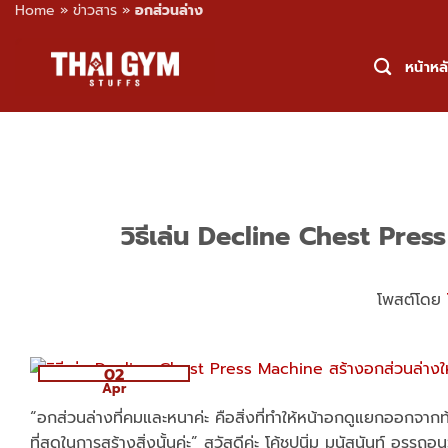
Home
»
ข่าวสาร
»
อกส่วนล่าง
Skip
to
หน้าหล
content
วิธีเล่น Decline Chest Pre
โพสต์โดย
02
Apr
“อกส่วนล่างที่คมและหนาค่ะ คือสิ่งที่ทำให้หน้าอกดูแยกออกจา
ที่สุดในการสร้างสิ่งนั้นค่ะ” สวัสดีค่ะ โค้ชปุนิ่ม มนัสนันท์ อร