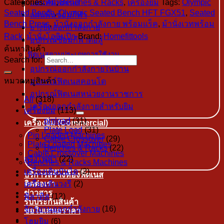
Categories:
All
,
Benches & Racks
,
เครื่องยิม
Tags:
Olympic
แผ่นพื้นฟิตเนส
Seated Bench
,
Olympic Seated Bench HFT FGX51
,
Seated
แผ่นพื้นซ้อมกีฬา
Bench Press
,
ม้านั่งออกกำลังกาย พร้อมแร็ค
,
ม้านั่งเวทพร้อม
ยางยืดออกกำลังกาย
Rack
,
ม้านั่งโอลิมปิก
Brand:
Homefittools
อุปกรณ์ซ้อมกีฬาต่อสู้
ค้นหาสินค้า
ฟิตเนสตามประเภทการใช้งาน
Search for:
อุปกรณ์ออกกำลังกายในบ้าน
หมวดหมู่สินค้า
อุปกรณ์ฟิตเนสคอนโด
อุปกรณ์ฟิตเนสหน่วยงานราชการ
All
(318)
เครื่องออกกำลังกายสำหรับยิม
เครื่องยิม
(113)
pinload
(31)
เครื่องยิม (Commercial)
Plate Load
(31)
Pin Loaded Machines
Cable Crossover
(29)
Plate Loaded Machines
Benches & Racks
(22)
Cable Crossover Machines
ลู่วิ่งไฟฟ้า
(22)
Benches & Racks Machines
เครื่องเดินบันได
(2)
บริการสร้างห้องฟิตเนส
เครื่องเดินวงรี
(2)
ติดต่อเรา
ข่าวสาร
พิลาทิส
(12)
รับประกันสินค้า
จักรยานออกกำลังกาย
(16)
ขอใบเสนอราคา
โฮมยิม
(6)