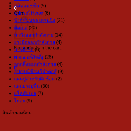
สมิทแมชชีน
(5)
0
อุปกรณ์ Hyrox
(6)
Cart
ฟังก์ชั่นนอล เทรนนิ่ง
(21)
ดัมเบล
(20)
ม้านั่งออกกำลังกาย
(14)
ยางยืดออกกำลังกาย
(4)
No products in the cart.
บาร์ดึงข้อ
(6)
พาวเวอร์ลิฟติ้ง
(28)
Return to shop
ลูกกลิ้งออกกำลังกาย
(4)
0
อุปกรณ์ซ้อมกีฬาต่อสู้
(9)
แผ่นปูสำหรับฝึกซ้อม
(2)
แผ่นยางปูพื้น
(30)
แร็คดัมเบล
(7)
โยคะ
(9)
สินค้ายอดนิยม