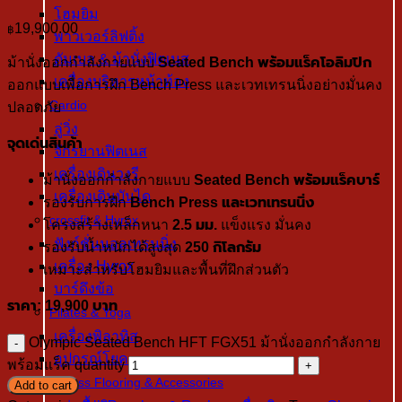
โฮมยิม
19,900.00
฿
พาวเวอร์ลิฟติ้ง
ดัมเบล & ม้านั่งฟิตเนส
ม้านั่งออกกำลังกายแบบ
Seated Bench พร้อมแร็คโอลิมปิก
เครื่องบริหารหน้าท้อง
ออกแบบเพื่อการฝึก Bench Press และเวทเทรนนิ่งอย่างมั่นคง
Cardio
ปลอดภัย
ลู่วิ่ง
จุดเด่นสินค้า
จักรยานฟิตเนส
เครื่องเดินวงรี
ม้านั่งออกกำลังกายแบบ
Seated Bench พร้อมแร็คบาร์
เครื่องเดินบันได
รองรับการฝึก
Bench Press และเวทเทรนนิ่ง
crossfit & Hyrox
โครงสร้างเหล็กหนา
2.5 มม.
แข็งแรง มั่นคง
ฟังก์ชั่นนอลเทรนนิ่ง
รองรับน้ำหนักได้สูงสุด
250 กิโลกรัม
เครื่อง Hyrox
เหมาะสำหรับโฮมยิมและพื้นที่ฝึกส่วนตัว
บาร์ดึงข้อ
ราคา: 19,900 บาท
Pilates & Yoga
เครื่องพิลาทิส
Olympic Seated Bench HFT FGX51 ม้านั่งออกกำลังกาย
อุปกรณ์โยคะ
พร้อมแร็ค quantity
Fitness Flooring & Accessories
Add to cart