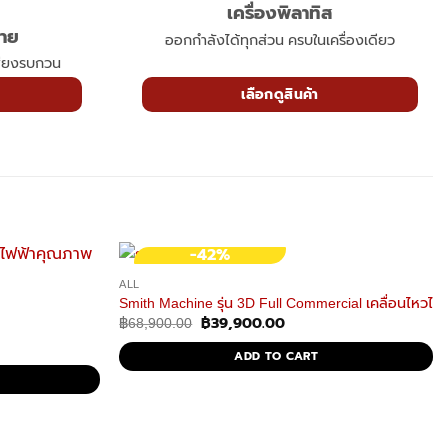
เครื่องพิลาทิส
กาย
ออกกำลังได้ทุกส่วน ครบในเครื่องเดียว
สียงรบกวน
เลือกดูสินค้า
-42%
ALL
Smith Machine รุ่น 3D Full Commercial เคลื่อนไหวได
฿
39,900.00
Original
Current
฿
68,900.00
price
price
was:
is:
ADD TO CART
฿68,900.00.
฿39,900.00.
.00.