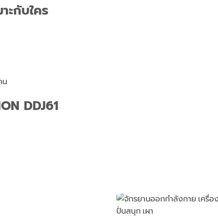
าะกับใคร
ยคน
ION DDJ61