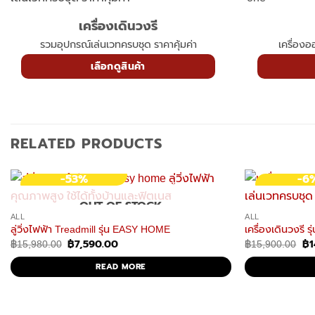
เครื่องเดินวงรี
รวมอุปกรณ์เล่นเวทครบชุด ราคาคุ้มค่า
เครื่อง
เลือกดูสินค้า
RELATED PRODUCTS
-53%
-6
OUT OF STOCK
ALL
ALL
ลู่วิ่งไฟฟ้า Treadmill รุ่น EASY HOME
เครื่องเดินวงรี รุ
฿
7,590.00
฿
1
Original
Current
Ori
฿
15,980.00
฿
15,900.00
price
price
pri
was:
is:
wa
READ MORE
฿15,980.00.
฿7,590.00.
฿1