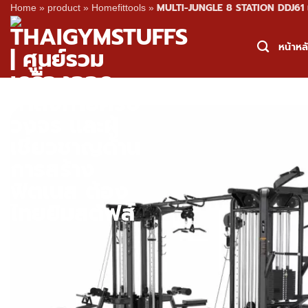
MULTI-JUNGLE 8 STATION DDJ61 เ
Home
»
product
»
Homefittools
»
Skip
to
หน้าหล
content