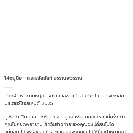
โค้ชปูนิ่ม - น.ส.มนัสนันท์ อรรณพวรรณ
นักกีฬาเพาะกายหญิง รับรางวัลชนะเลิศอันดับ 1 ในการแข่งขัน
มิสเตอร์ไทยแลนด์ 2025
ปูเชื่อว่า "ไม่ว่าคุณจะเริ่มต้นจากศูนย์ หรือเคยล้มเหลวกี่ครั้ง ถ้า
คุณไม่หยุดพยายาม สักวันร่างกายของคุณจะเปลี่ยนไปได้
แน่นอน โค้ชพร้อมอยู่ข้าง ๆ และจะพาทุกคนไปให้ถึงเป้าหมายไป