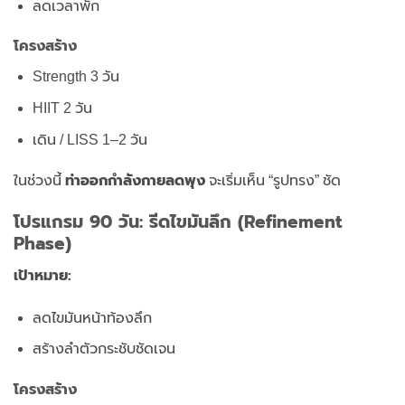
ลดเวลาพัก
โครงสร้าง
Strength 3 วัน
HIIT 2 วัน
เดิน / LISS 1–2 วัน
ท่าออกกําลังกายลดพุง
ในช่วงนี้
จะเริ่มเห็น “รูปทรง” ชัด
โปรแกรม 90 วัน: รีดไขมันลึก (Refinement
Phase)
เป้าหมาย:
ลดไขมันหน้าท้องลึก
สร้างลำตัวกระชับชัดเจน
โครงสร้าง