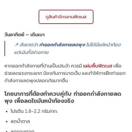
ดูสินค้าจักรยานฟิตเนส
วันอาทิตย์ – เดินเบา
ท่าออกกําลังกายลดพุง
📌 สังเกตว่า
ไม่ได้มีแค่หน้าท้อง
แต่เน้นทั้งร่างกาย
หากออกกำลังกายที่บ้านเป็นประจำ ควรมี
แผ่นพื้นฟิตเนส
เพื่อ
ช่วยลดแรงกระแทก ป้องกันการบาดเจ็บ และทำให้การฝึกท่าออก
กำลังกายลดพุงปลอดภัยมากขึ้น
โภชนาการที่ต้องทำควบคู่กับ ท่าออกกําลังกายลด
พุง เพื่อลดไขมันหน้าท้องจริง
โปรตีน 1.6–2.2 กรัม/กก.
ลดน้ำตาล
ลดของทอด