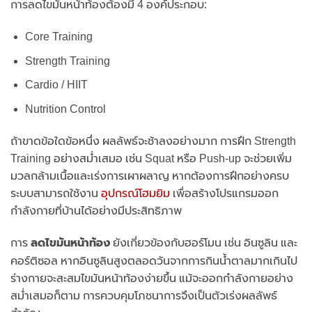
การลดไขมันหน้าท้องต้องมี 4 องค์ประกอบ:
Core Training
Strength Training
Cardio / HIIT
Nutrition Control
ถ้าขาดข้อใดข้อหนึ่ง ผลลัพธ์จะช้าลงอย่างมาก
การฝึก Strength
Training อย่างสม่ำเสมอ เช่น Squat หรือ Push-up จะช่วยเพิ่ม
มวลกล้ามเนื้อและเร่งการเผาผลาญ หากต้องการฝึกอย่างครบ
ระบบสามารถใช้งาน
อุปกรณ์โฮมยิม
เพื่อสร้างโปรแกรมออก
กำลังกายที่บ้านได้อย่างมีประสิทธิภาพ
ลดไขมันหน้าท้อง
การ
ยังเกี่ยวข้องกับฮอร์โมน เช่น อินซูลิน และ
คอร์ติซอล หากอินซูลินสูงตลอดวันจากการกินน้ำตาลมากเกินไป
ร่างกายจะสะสมไขมันหน้าท้องง่ายขึ้น แม้จะออกกำลังกายอย่าง
สม่ำเสมอก็ตาม การควบคุมโภชนาการจึงเป็นตัวเร่งผลลัพธ์