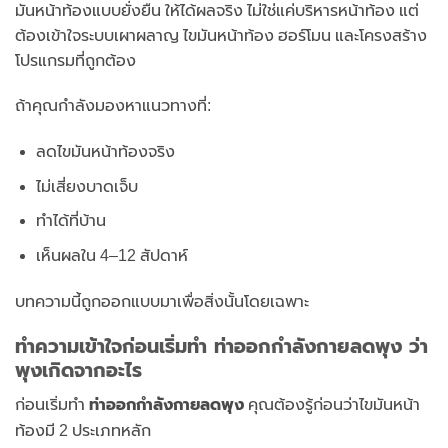
มันหน้าท้องแบบยั่งยืน
ให้ได้ผลจริง ไม่ใช่แค่บริหารหน้าท้อง แต่
ต้องเข้าใจระบบเผาผลาญ ไขมันหน้าท้อง ฮอร์โมน และโครงสร้าง
โปรแกรมที่ถูกต้อง
ถ้าคุณกำลังมองหาแนวทางที่:
ลดไขมันหน้าท้องจริง
ไม่เสี่ยงบาดเจ็บ
ทำได้ที่บ้าน
เห็นผลใน 4–12 สัปดาห์
บทความนี้ถูกออกแบบมาเพื่อสิ่งนั้นโดยเฉพาะ
ทำความเข้าใจก่อนเริ่มทำ ท่าออกกําลังกายลดพุง ว่า
พุงเกิดจากอะไร
ท่าออกกําลังกายลดพุง
ก่อนเริ่มทำ
คุณต้องรู้ก่อนว่าไขมันหน้า
ท้องมี 2 ประเภทหลัก