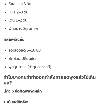
Strength 3 วัน
HIIT 2–3 วัน
เดิน 1–2 วัน
พักอย่างมีคุณภาพ
ผลลัพธ์เฉลี่ย
รอบเอวลด 5–10 ซม.
สัดส่วนเปลี่ยนชัด
พุงยุบถาวร (ถ้าคุมอาหารดี)
ทำไมบางคนทำท่าออกกําลังกายลดพุงแล้วไม่เห็น
ผล?
5 ข้อผิดพลาดหลัก
นี่คือ
1. เน้นแต่ซิทอัพ