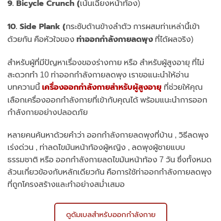
9. Bicycle Crunch (
เน้นเฉียงหน้าท้อง)
10. Side Plank (
กระชับด้านข้างลำตัว
การผสมท่าเหล่านี้เข้า
ท่าออกกําลังกายลดพุง
ด้วยกัน คือหัวใจของ
ที่ได้ผลจริง)
สำหรับผู้ที่มีปัญหาเรื่องของร่างกาย หรือ สำหรับผู้สูงอายุ ที่ไม่
สะดวกทำ 10 ท่าออกกำลังกายลดพุง เราขอแนะนำให้อ่าน
เครื่องออกกำลังกายสำหรับผู้สูงอายุ
บทความนี้
ที่ช่วยให้คุณ
เลือกเครื่องออกกำลังกายที่เข้ากับคุณได้ พร้อมแนะนำการออก
กำลังกายอย่างปลอดภัย
หลายคนค้นหาด้วยคำว่า ออกกำลังกายลดพุงที่บ้าน , วิธีลดพุง
เร่งด่วน , ท่าลดไขมันหน้าท้องผู้หญิง , ลดพุงผู้ชายแบบ
ธรรมชาติ หรือ ออกกำลังกายลดไขมันหน้าท้อง 7 วัน ซึ่งทั้งหมด
ล้วนเกี่ยวข้องกับหลักเดียวกัน คือการใช้ท่าออกกําลังกายลดพุง
ที่ถูกโครงสร้างและทำอย่างสม่ำเสมอ
ดูดัมเบลสำหรับออกกำลังกาย