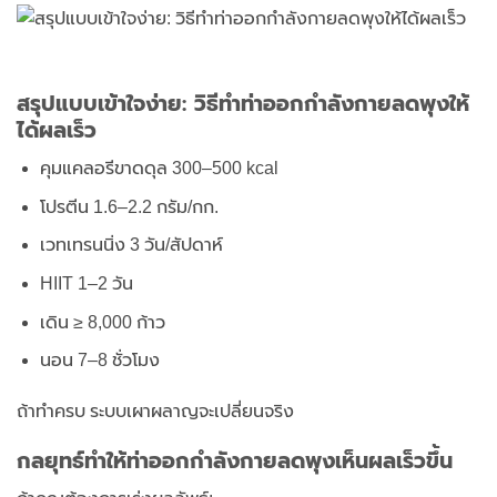
สรุปแบบเข้าใจง่าย: วิธีทำท่าออกกําลังกายลดพุงให้
ได้ผลเร็ว
คุมแคลอรีขาดดุล 300–500 kcal
โปรตีน 1.6–2.2 กรัม/กก.
เวทเทรนนิ่ง 3 วัน/สัปดาห์
HIIT 1–2 วัน
เดิน ≥ 8,000 ก้าว
นอน 7–8 ชั่วโมง
ถ้าทำครบ ระบบเผาผลาญจะเปลี่ยนจริง
กลยุทธ์ทำให้ท่าออกกําลังกายลดพุงเห็นผลเร็วขึ้น