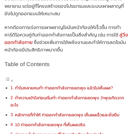
พยายาม แต่อยู่ที่โครงสร้างของโปรแกรมและระบบเผาผลาญที่
ยังไม่ถูกออกแบบให้เหมาะสม
หากต้องการเร่งการเผาผลาญไขมันหน้าท้องให้เร็วขึ้น การทำ
คาร์ดิโอควบคู่กับท่าออกกำลังกายเป็นสิ่งสำคัญ เช่น การใช้
ลู่วิ่ง
ออกกำลังกาย
ซึ่งช่วยเพิ่มการใช้พลังงานและทำให้การลดไขมัน
หน้าท้องมีประสิทธิภาพมากขึ้น
Table of Contents
ทำไมหลายคนทำ ท่าออกกําลังกายลดพุง แล้วไม่เห็นผล?
ทำความเข้าใจก่อนเริ่มทำ ท่าออกกําลังกายลดพุง ว่าพุงเกิดจาก
อะไร
หลักการที่ทำให้ ท่าออกกําลังกายลดพุง เห็นผลเร็วและยั่งยืน
10 ท่าออกกําลังกายลดพุง ที่เห็นผลจริง