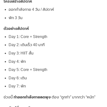
โครงสร้างสัปดาห์
ออกกำลังกาย 4 วัน / สัปดาห์
พัก 3 วัน
ตัวอย่างสัปดาห์
Day 1: Core + Strength
Day 2: เดินเร็ว 40 นาที
Day 3: HIIT สั้น
Day 4: พัก
Day 5: Core + Strength
Day 6: เดิน
Day 7: พัก
ท่าออกกําลังกายลดพุง
ช่วงนี้
ต้อง “ถูกท่า” มากกว่า “หนัก”