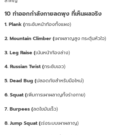
สำคัญ
10 ท่าออกกําลังกายลดพุง ที่เห็นผลจริง
1. Plank (
กระชับหน้าท้องทั้งแผง)
2. Mountain Climber (
เผาผลาญสูง กระตุ้นหัวใจ)
3. Leg Raise (
เน้นหน้าท้องล่าง)
4. Russian Twist (
กระชับเอว)
5. Dead Bug (
ปลอดภัยสำหรับมือใหม่)
6. Squat (
เพิ่มการเผาผลาญทั้งร่างกาย)
7. Burpees (
ลดไขมันเร็ว)
8. Jump Squat (
เร่งระบบเผาผลาญ)