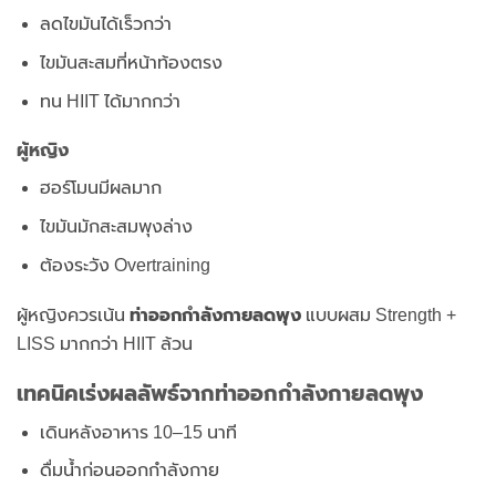
ลดไขมันได้เร็วกว่า
ไขมันสะสมที่หน้าท้องตรง
ทน HIIT ได้มากกว่า
ผู้หญิง
ฮอร์โมนมีผลมาก
ไขมันมักสะสมพุงล่าง
ต้องระวัง Overtraining
ท่าออกกําลังกายลดพุง
ผู้หญิงควรเน้น
แบบผสม Strength +
LISS มากกว่า HIIT ล้วน
เทคนิคเร่งผลลัพธ์จากท่าออกกําลังกายลดพุง
เดินหลังอาหาร 10–15 นาที
ดื่มน้ำก่อนออกกำลังกาย