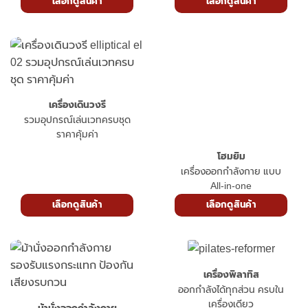
เลือกดูสินค้า
เลือกดูสินค้า
เครื่องเดินวงรี
รวมอุปกรณ์เล่นเวทครบชุด
ราคาคุ้มค่า
โฮมยิม
เครื่องออกกำลังกาย แบบ
All-in-one
เลือกดูสินค้า
เลือกดูสินค้า
เครื่องพิลาทิส
ออกกำลังได้ทุกส่วน ครบใน
เครื่องเดียว