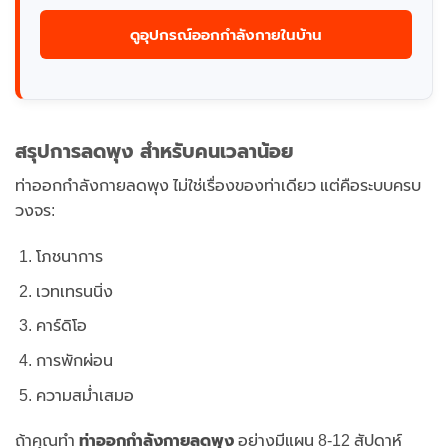
ดูอุปกรณ์ออกกำลังกายในบ้าน
สรุปการลดพุง สำหรับคนเวลาน้อย
ท่าออกกําลังกายลดพุง ไม่ใช่เรื่องของท่าเดียว
แต่คือระบบครบ
วงจร:
โภชนาการ
เวทเทรนนิ่ง
คาร์ดิโอ
การพักผ่อน
ความสม่ำเสมอ
ท่าออกกําลังกายลดพุง
ถ้าคุณทำ
อย่างมีแผน 8-12 สัปดาห์