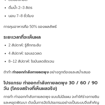
ดื่มน้ำ 2–3 ลิตร
นอน 7–8 ชั่วโมง
การคุมอาหารคือ 50% ของผลลัพธ์
ระยะเวลาที่จะเห็นผล
2 สัปดาห์: รู้สึกกระชับ
4 สัปดาห์: รอบเอวลด
8–12 สัปดาห์: ไขมันลดชัดเจน
ท่าออกกําลังกายลดพุง
ถ้าทำ
อย่างถูกต้องและสม่ำเสมอ
โปรแกรม ท่าออกกําลังกายลดพุง 30 / 60 / 90
วัน (โครงสร้างที่เห็นผลจริง)
การทำ ท่าออกกําลังกายลดพุง แบบไม่มีแผน จะทำให้ร่างกายชิน
และหยุดพัฒนา ดังนั้นการจัดโปรแกรมอย่างเป็นระบบจึงสำคัญ