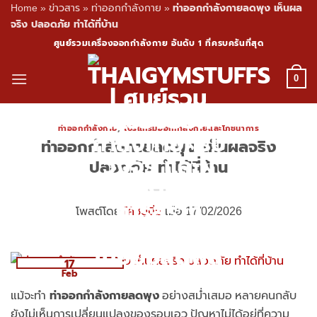
ท่าออกกําลังกายลดพุง เห็นผล
Home
»
ข่าวสาร
»
ท่าออกกำลังกาย
»
จริง ปลอดภัย ทำได้ที่บ้าน
Skip
ศูนย์รวมเครื่องออกกำลังกาย อันดับ 1 ที่ครบครันที่สุด
to
content
0
ท่าออกกำลังกาย
,
โปรแกรมออกกำลังกายและโภชนาการ
ท่าออกกําลังกายลดพุง เห็นผลจริง
ปลอดภัย ทำได้ที่บ้าน
โพสต์โดย
โค้ชปูนิ่ม
เมื่อ 17/02/2026
17
Feb
ท่าออกกําลังกายลดพุง
แม้จะทำ
อย่างสม่ำเสมอ หลายคนกลับ
ยังไม่เห็นการเปลี่ยนแปลงของรอบเอว ปัญหาไม่ได้อยู่ที่ความ