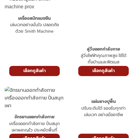
เครื่องสมิทแมชชีน
เล่นเวทอย่างมั่นใจ ปลอดภัย
ด้วย Smith Machine
ลู่วิ่งออกกำลังกาย
ลู่วิ่งไฟฟ้าคุณภาพสูง ใช้ได้
ทั้งบ้านและฟิตเนส
เลือกดูสินค้า
เลือกดูสินค้า
แผ่นยางปูพื้น
ปรับระดับได้ รองรับทุกท่า
เล่นเวท อย่างมืออาชีพ
จักรยานออกกำลังกาย
เครื่องออกกำลังกาย ปั่นสนุก
เผาผลาญไว ประหยัดพื้นที่