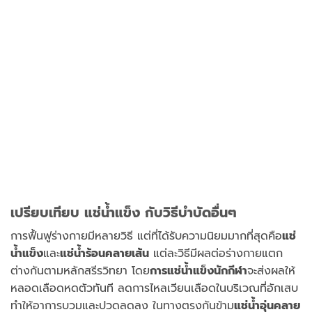
เปรียบเทียบ แช่น้ำแข็ง กับวิธีบำบัดอื่นๆ
การฟื้นฟูร่างกายมีหลายวิธี แต่ที่ได้รับความนิยมมากที่สุดคือ
แช่
น้ำแข็ง
และ
แช่น้ำร้อนคลายเส้น
แต่ละวิธีมีผลต่อร่างกายแตก
ต่างกันตามหลักสรีรวิทยา โดย
การแช่น้ำแข็งนักกีฬา
จะส่งผลให้
หลอดเลือดหดตัวทันที ลดการไหลเวียนเลือดในบริเวณที่อักเสบ
ทำให้อาการบวมและปวดลดลง ในทางตรงกันข้าม
แช่น้ำอุ่นคลาย