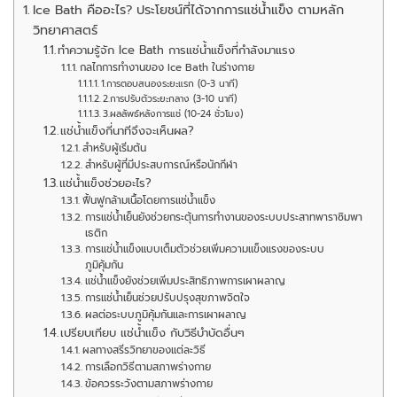
Ice Bath คืออะไร? ประโยชน์ที่ได้จากการแช่น้ำแข็ง ตามหลัก
วิทยาศาสตร์
ทำความรู้จัก Ice Bath การแช่น้ำแข็งที่กำลังมาแรง
กลไกการทำงานของ Ice Bath ในร่างกาย
1.การตอบสนองระยะแรก (0-3 นาที)
2.การปรับตัวระยะกลาง (3-10 นาที)
3.ผลลัพธ์หลังการแช่ (10-24 ชั่วโมง)
แช่น้ำแข็งกี่นาทีจึงจะเห็นผล?
สำหรับผู้เริ่มต้น
สำหรับผู้ที่มีประสบการณ์หรือนักกีฬา
แช่น้ำแข็งช่วยอะไร?
ฟื้นฟูกล้ามเนื้อโดยการแช่น้ำแข็ง
การแช่น้ำเย็นยังช่วยกระตุ้นการทำงานของระบบประสาทพาราซิมพา
เธติก
การแช่น้ำแข็งแบบเต็มตัวช่วยเพิ่มความแข็งแรงของระบบ
ภูมิคุ้มกัน
แช่น้ำแข็งยังช่วยเพิ่มประสิทธิภาพการเผาผลาญ
การแช่น้ำเย็นช่วยปรับปรุงสุขภาพจิตใจ
ผลต่อระบบภูมิคุ้มกันและการเผาผลาญ
เปรียบเทียบ แช่น้ำแข็ง กับวิธีบำบัดอื่นๆ
ผลทางสรีรวิทยาของแต่ละวิธี
การเลือกวิธีตามสภาพร่างกาย
ข้อควรระวังตามสภาพร่างกาย