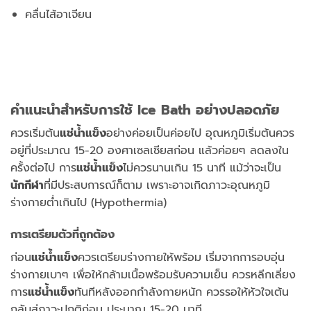
คลื่นไส้อาเจียน
คำแนะนำสำหรับการใช้ Ice Bath อย่างปลอดภัย
ควรเริ่มต้น
แช่น้ำแข็ง
อย่างค่อยเป็นค่อยไป อุณหภูมิเริ่มต้นควร
อยู่ที่ประมาณ 15-20 องศาเซลเซียสก่อน แล้วค่อยๆ ลดลงใน
ครั้งต่อไป การ
แช่น้ำแข็ง
ไม่ควรนานเกิน 15 นาที แม้ว่าจะเป็น
นักกีฬา
ที่มีประสบการณ์ก็ตาม เพราะอาจเกิดภาวะอุณหภูมิ
ร่างกายต่ำเกินไป (Hypothermia)
การเตรียมตัวที่ถูกต้อง
ก่อน
แช่น้ำแข็ง
ควรเตรียมร่างกายให้พร้อม เริ่มจากการอบอุ่น
ร่างกายเบาๆ เพื่อให้กล้ามเนื้อพร้อมรับความเย็น ควรหลีกเลี่ยง
การ
แช่น้ำแข็ง
ทันทีหลังออกกำลังกายหนัก ควรรอให้หัวใจเต้น
กลับสู่ภาวะปกติก่อน ประมาณ 15-20 นาที