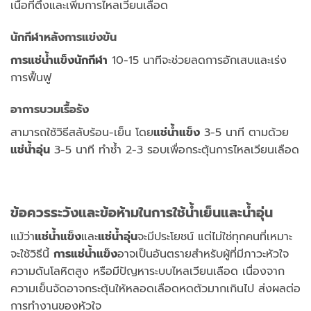
เนื้อที่ตึงและเพิ่มการไหลเวียนเลือด
นักกีฬาหลังการแข่งขัน
การแช่น้ำแข็งนักกีฬา
10-15 นาทีจะช่วยลดการอักเสบและเร่ง
การฟื้นฟู
อาการบวมเรื้อรัง
สามารถใช้วิธีสลับร้อน-เย็น โดย
แช่น้ำแข็ง
3-5 นาที ตามด้วย
แช่น้ำอุ่น
3-5 นาที ทำซ้ำ 2-3 รอบเพื่อกระตุ้นการไหลเวียนเลือด
ข้อควรระวังและข้อห้ามในการใช้น้ำเย็นและน้ำอุ่น
แม้ว่า
แช่น้ำแข็ง
และ
แช่น้ำอุ่น
จะมีประโยชน์ แต่ไม่ใช่ทุกคนที่เหมาะ
จะใช้วิธีนี้
การแช่น้ำแข็ง
อาจเป็นอันตรายสำหรับผู้ที่มีภาวะหัวใจ
ความดันโลหิตสูง หรือมีปัญหาระบบไหลเวียนเลือด เนื่องจาก
ความเย็นจัดอาจกระตุ้นให้หลอดเลือดหดตัวมากเกินไป ส่งผลต่อ
การทำงานของหัวใจ