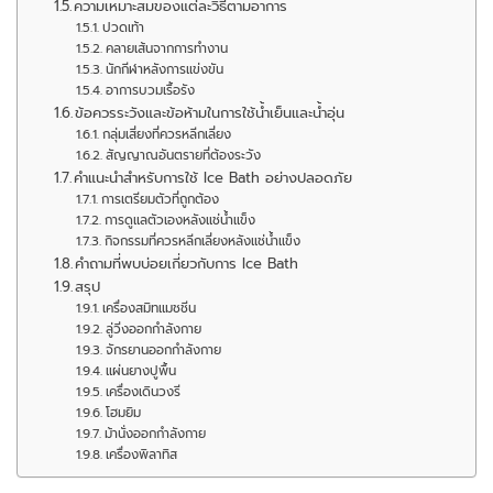
ความเหมาะสมของแต่ละวิธีตามอาการ
ปวดเท้า
คลายเส้นจากการทำงาน
นักกีฬาหลังการแข่งขัน
อาการบวมเรื้อรัง
ข้อควรระวังและข้อห้ามในการใช้น้ำเย็นและน้ำอุ่น
กลุ่มเสี่ยงที่ควรหลีกเลี่ยง
สัญญาณอันตรายที่ต้องระวัง
คำแนะนำสำหรับการใช้ Ice Bath อย่างปลอดภัย
การเตรียมตัวที่ถูกต้อง
การดูแลตัวเองหลังแช่น้ำแข็ง
กิจกรรมที่ควรหลีกเลี่ยงหลังแช่น้ำแข็ง
คำถามที่พบบ่อยเกี่ยวกับการ Ice Bath
สรุป
เครื่องสมิทแมชชีน
ลู่วิ่งออกกำลังกาย
จักรยานออกกำลังกาย
แผ่นยางปูพื้น
เครื่องเดินวงรี
โฮมยิม
ม้านั่งออกกำลังกาย
เครื่องพิลาทิส