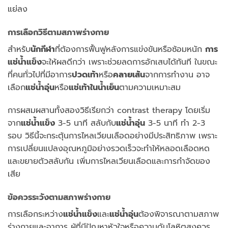
แย่ลง
การเลือกวิธีตามสภาพร่างกาย
สำหรับ
นักกีฬา
ที่ต้องการฟื้นฟูหลังการแข่งขันหรือซ้อมหนัก
การ
แช่น้ำแข็ง
จะให้ผลดีกว่า เพราะช่วยลดการอักเสบได้ทันที ในขณะ
ที่คนทั่วไปที่มีอาการ
ปวดเท้า
หรือ
คลายเส้น
จากการทำงาน อาจ
เลือก
แช่น้ำอุ่น
หรือ
แช่เท้าในน้ำเย็น
ตามความเหมาะสม
การผสมผสานทั้งสองวิธีเรียกว่า contrast therapy โดยเริ่ม
จาก
แช่น้ำแข็ง
3-5 นาที สลับกับ
แช่น้ำอุ่น
3-5 นาที ทำ 2-3
รอบ วิธีนี้จะกระตุ้นการไหลเวียนเลือดอย่างมีประสิทธิภาพ เพราะ
การเปลี่ยนแปลงอุณหภูมิอย่างรวดเร็วจะทำให้หลอดเลือดหด
และขยายตัวสลับกัน เพิ่มการไหลเวียนเลือดและการกำจัดของ
เสีย
ข้อควรระวังตามสภาพร่างกาย
การเลือกระหว่าง
แช่น้ำแข็ง
และ
แช่น้ำอุ่น
ต้องพิจารณาตามสภาพ
ร่างกายและอาการ ผู้ที่มีปัญหาหัวใจหรือความดันโลหิตสูงควร