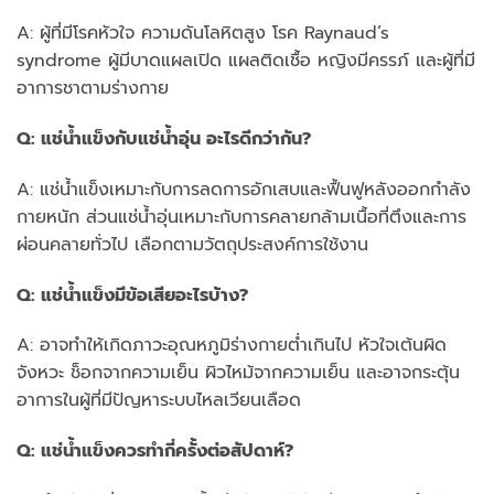
A: ผู้ที่มีโรคหัวใจ ความดันโลหิตสูง โรค Raynaud’s
syndrome ผู้มีบาดแผลเปิด แผลติดเชื้อ หญิงมีครรภ์ และผู้ที่มี
อาการชาตามร่างกาย
Q: แช่น้ำแข็งกับแช่น้ำอุ่น อะไรดีกว่ากัน?
A: แช่น้ำแข็งเหมาะกับการลดการอักเสบและฟื้นฟูหลังออกกำลัง
กายหนัก ส่วนแช่น้ำอุ่นเหมาะกับการคลายกล้ามเนื้อที่ตึงและการ
ผ่อนคลายทั่วไป เลือกตามวัตถุประสงค์การใช้งาน
Q: แช่น้ำแข็งมีข้อเสียอะไรบ้าง?
A: อาจทำให้เกิดภาวะอุณหภูมิร่างกายต่ำเกินไป หัวใจเต้นผิด
จังหวะ ช็อกจากความเย็น ผิวไหม้จากความเย็น และอาจกระตุ้น
อาการในผู้ที่มีปัญหาระบบไหลเวียนเลือด
Q: แช่น้ำแข็งควรทำกี่ครั้งต่อสัปดาห์?