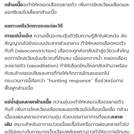
กล้ามเนื้อ
จะทำให้หลอดเลือดขยายตัว เพิ่มการไหลเวียนเลือดและ
ออกซิเจนไปเลี้ยงกล้ามเนื้อ
ผลทางสรีรวิทยาของแต่ละวิธี
การแช่น้ำแข็ง
ความเย็นจะกระตุ้นตัวรับความรู้สึกในผิวหนัง ส่ง
สัญญาณไปยังระบบประสาทส่วนกลาง ทำให้หลอดเลือดหดตัว
ทันที (vasoconstriction) เลือดจะถูกส่งกลับเข้าสู่อวัยวะสำคัญ
ลดการไหลเวียนในบริเวณที่อักเสบ เมื่อออกจากน้ำ หลอดเลือด
จะขยายตัว (vasodilation) ทำให้เลือดใหม่ไหลกลับเข้ามาพร้อม
กับชะล้างของเสียและสารที่ก่อให้เกิดการอักเสบออกไป
กระบวนการนี้เรียกว่า “hunting response” ซึ่งช่วยเร่งการ
ฟื้นฟูกล้ามเนื้อ
แช่น้ำอุ่นคลายกล้ามเนื้อ
ความอุ่นจะทำให้หลอดเลือดขยายตัว
ทันที เพิ่มการไหลเวียนเลือดและออกซิเจนไปเลี้ยงเนื้อเยื่อ กล้าม
เนื้อจะผ่อนคลายจากความอุ่น ช่วยบรรเทาอาการตึงและ
คลาย
เส้น
เหมาะสำหรับอาการปวดเมื่อยเรื้อรังหรือการผ่อนคลายทั่วไป
แต่ไม่เหมาะกับการบาดเจ็บเฉียบพลันเพราะอาจทำให้อาการอักเสบ