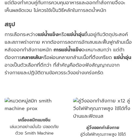
แต่ต้องทำควบคู่กับการควบคุมอาหารและออกกำลังกายจึงจะ
เห็นผลชัดเจน ไม่ควรใช้เป็นวิธีหลักในการลดน้ำหนัก
สรุป
การเลือกระหว่าง
แช่น้ำแข็ง
หรือ
แช่น้ำอุ่น
ขึ้นอยู่กับวัตถุประสงค์
และสภาพร่างกาย หากต้องการลดการอักเสบและฟื้นฟูกล้ามเนื้อ
หลังออกกำลังกายหนัก
การแช่น้ำแข็ง
จะเหมาะสมกว่า แต่ถ้า
ต้องการ
คลายเส้น
หรือผ่อนคลายกล้ามเนื้อที่ตึงเครียด
แช่น้ำอุ่น
อาจเป็นตัวเลือกที่ดีกว่า ที่สำคัญคือต้องฟังสัญญาณจาก
ร่างกายและปฏิบัติตามข้อควรระวังอย่างเคร่งครัด
เครื่องสมิทแมชชีน
เล่นเวทอย่างมั่นใจ ปลอดภัย
ลู่วิ่งออกกำลังกาย
ด้วย Smith Machine
ลู่วิ่งไฟฟ้าคุณภาพสูง ใช้ได้