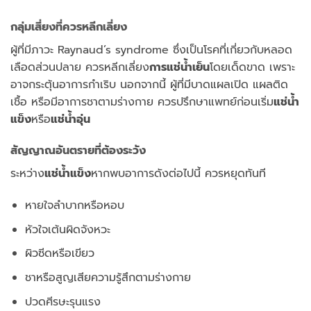
กลุ่มเสี่ยงที่ควรหลีกเลี่ยง
ผู้ที่มีภาวะ Raynaud’s syndrome ซึ่งเป็นโรคที่เกี่ยวกับหลอด
เลือดส่วนปลาย ควรหลีกเลี่ยง
การแช่น้ำเย็น
โดยเด็ดขาด เพราะ
อาจกระตุ้นอาการกำเริบ นอกจากนี้ ผู้ที่มีบาดแผลเปิด แผลติด
เชื้อ หรือมีอาการชาตามร่างกาย ควรปรึกษาแพทย์ก่อนเริ่ม
แช่น้ำ
แข็ง
หรือ
แช่น้ำอุ่น
สัญญาณอันตรายที่ต้องระวัง
ระหว่าง
แช่น้ำแข็ง
หากพบอาการดังต่อไปนี้ ควรหยุดทันที
หายใจลำบากหรือหอบ
หัวใจเต้นผิดจังหวะ
ผิวซีดหรือเขียว
ชาหรือสูญเสียความรู้สึกตามร่างกาย
ปวดศีรษะรุนแรง