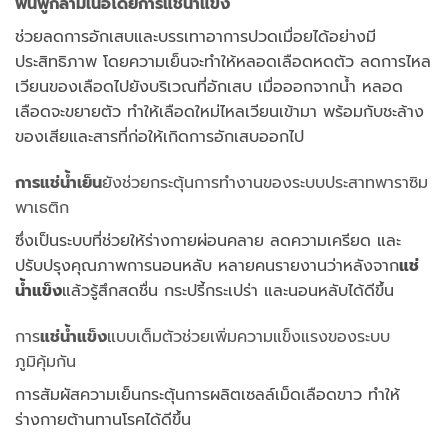
ฟื้นฟูกล้ามเนื้อโดยการแช่น้ำแข็ง
ช่วยลดการอักเสบและบรรเทาอาการปวดเมื่อยได้อย่างมี
ประสิทธิภาพ โดยความเย็นจะทำให้หลอดเลือดหดตัว ลดการไหล
เวียนของเลือดไปยังบริเวณที่อักเสบ เมื่อออกจากน้ำ หลอด
เลือดจะขยายตัว ทำให้เลือดใหม่ไหลเวียนเข้ามา พร้อมกับชะล้าง
ของเสียและสารที่ก่อให้เกิดการอักเสบออกไป
การแช่น้ำเย็น
ยังช่วยกระตุ้นการทำงานของระบบประสาทพาราซิม
พาเธติก
ซึ่งเป็นระบบที่ช่วยให้ร่างกายผ่อนคลาย ลดความเครียด และ
ปรับปรุงคุณภาพการนอนหลับ หลายคนรายงานว่าหลังจาก
แช่
น้ำแข็ง
แล้วรู้สึกสดชื่น กระปรี้กระเปร่า และนอนหลับได้ดีขึ้น
การ
แช่น้ำแข็ง
แบบเต็มตัวช่วยเพิ่มความแข็งแรงของระบบ
ภูมิคุ้มกัน
การสัมผัสความเย็นกระตุ้นการผลิตเซลล์เม็ดเลือดขาว ทำให้
ร่างกายต้านทานโรคได้ดีขึ้น