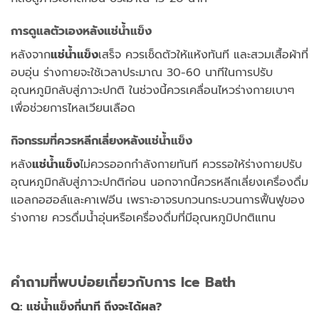
การดูแลตัวเองหลังแช่น้ำแข็ง
หลังจาก
แช่น้ำแข็ง
เสร็จ ควรเช็ดตัวให้แห้งทันที และสวมเสื้อผ้าที่
อบอุ่น ร่างกายจะใช้เวลาประมาณ 30-60 นาทีในการปรับ
อุณหภูมิกลับสู่ภาวะปกติ ในช่วงนี้ควรเคลื่อนไหวร่างกายเบาๆ
เพื่อช่วยการไหลเวียนเลือด
กิจกรรมที่ควรหลีกเลี่ยงหลังแช่น้ำแข็ง
หลัง
แช่น้ำแข็ง
ไม่ควรออกกำลังกายทันที ควรรอให้ร่างกายปรับ
อุณหภูมิกลับสู่ภาวะปกติก่อน นอกจากนี้ควรหลีกเลี่ยงเครื่องดื่ม
แอลกอฮอล์และคาเฟอีน เพราะอาจรบกวนกระบวนการฟื้นฟูของ
ร่างกาย ควรดื่มน้ำอุ่นหรือเครื่องดื่มที่มีอุณหภูมิปกติแทน
คำถามที่พบบ่อยเกี่ยวกับการ Ice Bath
Q: แช่น้ำแข็งกี่นาที ถึงจะได้ผล?