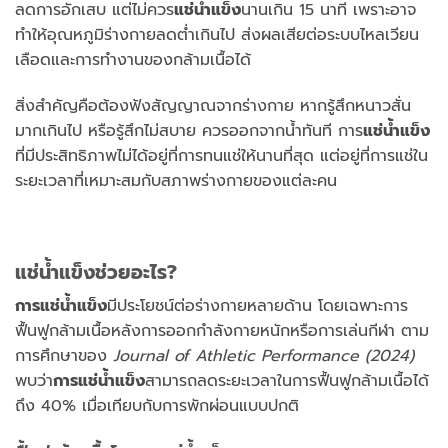
ลดการอักเสบ แต่ไม่ควร
แช่น้ำแข็ง
นานเกิน 15 นาที เพราะอาจ
ทำให้อุณหภูมิร่างกายลดต่ำเกินไป ส่งผลเสียต่อระบบไหลเวียน
เลือดและการทำงานของกล้ามเนื้อได้
สิ่งสำคัญคือต้องฟังสัญญาณจากร่างกาย หากรู้สึกหนาวสั่น
มากเกินไป หรือรู้สึกไม่สบาย ควรออกจากน้ำทันที การ
แช่น้ำแข็ง
ที่มีประสิทธิภาพไม่ได้อยู่ที่การทนแช่ให้นานที่สุด แต่อยู่ที่การแช่ใน
ระยะเวลาที่เหมาะสมกับสภาพร่างกายของแต่ละคน
แช่น้ำแข็งช่วยอะไร?
การแช่น้ำแข็ง
มีประโยชน์ต่อร่างกายหลายด้าน โดยเฉพาะการ
ฟื้นฟูกล้ามเนื้อหลังการออกกำลังกายหนักหรือการเล่นกีฬา ตาม
การศึกษาของ
Journal of Athletic Performance (2024)
พบว่า
การแช่น้ำแข็ง
สามารถลดระยะเวลาในการฟื้นฟูกล้ามเนื้อได้
ถึง 40% เมื่อเทียบกับการพักผ่อนแบบปกติ