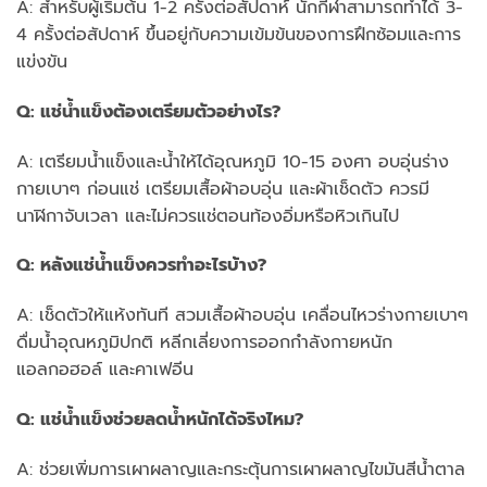
A: สำหรับผู้เริ่มต้น 1-2 ครั้งต่อสัปดาห์ นักกีฬาสามารถทำได้ 3-
4 ครั้งต่อสัปดาห์ ขึ้นอยู่กับความเข้มข้นของการฝึกซ้อมและการ
แข่งขัน
Q: แช่น้ำแข็งต้องเตรียมตัวอย่างไร?
A: เตรียมน้ำแข็งและน้ำให้ได้อุณหภูมิ 10-15 องศา อบอุ่นร่าง
กายเบาๆ ก่อนแช่ เตรียมเสื้อผ้าอบอุ่น และผ้าเช็ดตัว ควรมี
นาฬิกาจับเวลา และไม่ควรแช่ตอนท้องอิ่มหรือหิวเกินไป
Q: หลังแช่น้ำแข็งควรทำอะไรบ้าง?
A: เช็ดตัวให้แห้งทันที สวมเสื้อผ้าอบอุ่น เคลื่อนไหวร่างกายเบาๆ
ดื่มน้ำอุณหภูมิปกติ หลีกเลี่ยงการออกกำลังกายหนัก
แอลกอฮอล์ และคาเฟอีน
Q: แช่น้ำแข็งช่วยลดน้ำหนักได้จริงไหม?
A: ช่วยเพิ่มการเผาผลาญและกระตุ้นการเผาผลาญไขมันสีน้ำตาล