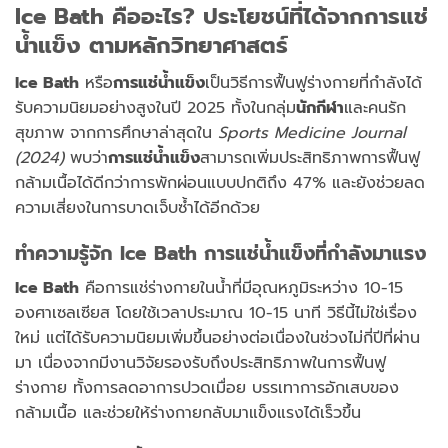
I
ce Bath คืออะไร? ประโยชน์ที่ได้จากการแช่
น้ำแข็ง ตามหลักวิทยาศาสตร์
Ice Bath
หรือ
การแช่น้ำแข็ง
เป็นวิธีการฟื้นฟูร่างกายที่กำลังได้
รับความนิยมอย่างสูงในปี 2025 ทั้งในกลุ่ม
นักกีฬา
และคนรัก
สุขภาพ จากการศึกษาล่าสุดใน
Sports Medicine Journal
(2024)
พบว่า
การแช่น้ำแข็ง
สามารถเพิ่มประสิทธิภาพการฟื้นฟู
กล้ามเนื้อได้ดีกว่าการพักผ่อนแบบปกติถึง 47% และยังช่วยลด
ความเสี่ยงในการบาดเจ็บซ้ำได้อีกด้วย
ทำความรู้จัก Ice Bath การแช่น้ำแข็งที่กำลังมาแรง
Ice Bath
คือการแช่ร่างกายในน้ำที่มีอุณหภูมิระหว่าง 10-15
องศาเซลเซียส โดยใช้เวลาประมาณ 10-15 นาที วิธีนี้ไม่ใช่เรื่อง
ใหม่ แต่ได้รับความนิยมเพิ่มขึ้นอย่างต่อเนื่องในช่วงไม่กี่ปีที่ผ่าน
มา เนื่องจากมีงานวิจัยรองรับถึงประสิทธิภาพในการฟื้นฟู
ร่างกาย ทั้งการลดอาการปวดเมื่อย บรรเทาการอักเสบของ
กล้ามเนื้อ และช่วยให้ร่างกายกลับมาแข็งแรงได้เร็วขึ้น