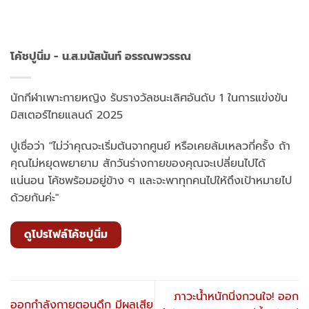
โค้ชปูนิ่ม - น.ส.มนัสนันท์ อรรณพวรรณ
นักกีฬาเพาะกายหญิง รับรางวัลชนะเลิศอันดับ 1 ในการแข่งขัน
มิสเตอร์ไทยแลนด์ 2025
ปูเชื่อว่า "ไม่ว่าคุณจะเริ่มต้นจากศูนย์ หรือเคยล้มเหลวกี่ครั้ง ถ้า
คุณไม่หยุดพยายาม สักวันร่างกายของคุณจะเปลี่ยนไปได้
แน่นอน โค้ชพร้อมอยู่ข้าง ๆ และจะพาทุกคนไปให้ถึงเป้าหมายไป
ด้วยกันค่ะ"
ดูโปรไฟล์โค้ชปูนิ่ม
ภาวะน้ำหนักนิ่งกวนใจ! ออก
ออกกำลังกายตอนดึก มีผลเสีย