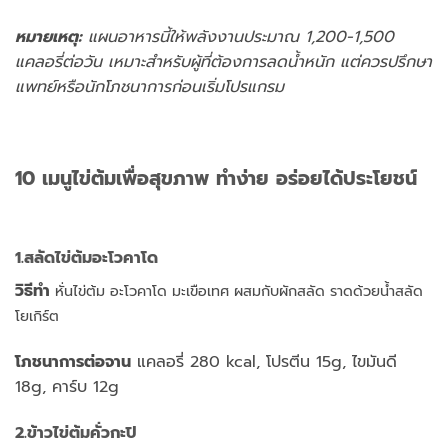
หมายเหตุ:
แผนอาหารนี้ให้พลังงานประมาณ 1,200-1,500
แคลอรี่ต่อวัน เหมาะสำหรับผู้ที่ต้องการลดน้ำหนัก แต่ควรปรึกษา
แพทย์หรือนักโภชนาการก่อนเริ่มโปรแกรม
10 เมนูไข่ต้มเพื่อสุขภาพ ทำง่าย อร่อยได้ประโยชน์
1.สลัดไข่ต้มอะโวคาโด
วิธีทำ
หั่นไข่ต้ม อะโวคาโด มะเขือเทศ ผสมกับผักสลัด ราดด้วยน้ำสลัด
โยเกิร์ต
โภชนาการต่อจาน
แคลอรี่ 280 kcal, โปรตีน 15g, ไขมันดี
18g, คาร์บ 12g
2.ข้าวไข่ต้มคั่วกะปิ