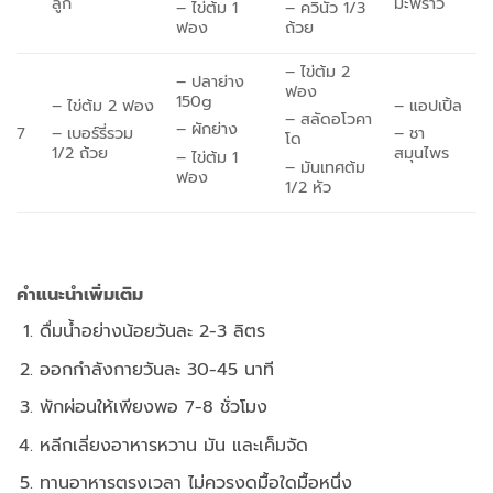
ลูก
มะพร้าว
– ไข่ต้ม 1
– ควินัว 1/3
ฟอง
ถ้วย
– ไข่ต้ม 2
– ปลาย่าง
ฟอง
150g
– ไข่ต้ม 2 ฟอง
– แอปเปิ้ล
– สลัดอโวคา
– ผักย่าง
7
– เบอร์รี่รวม
– ชา
โด
1/2 ถ้วย
สมุนไพร
– ไข่ต้ม 1
– มันเทศต้ม
ฟอง
1/2 หัว
คำแนะนำเพิ่มเติม
ดื่มน้ำอย่างน้อยวันละ 2-3 ลิตร
ออกกำลังกายวันละ 30-45 นาที
พักผ่อนให้เพียงพอ 7-8 ชั่วโมง
หลีกเลี่ยงอาหารหวาน มัน และเค็มจัด
ทานอาหารตรงเวลา ไม่ควรงดมื้อใดมื้อหนึ่ง