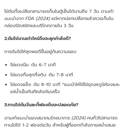
ไข่ต้มทั้งเปลือกสามารถเก็บในตู้เย็นได้นานถึง 7 วัน
ตามคำ
แนะนำจาก FDA (2024)
แต่หากปอกเปลือกแล้วควรเก็บใน
กล่องปิดสนิทและบริโภคภายใน 3 วัน
2.ต้มไข่นานเท่าไหร่ถึงจะสุกกำลังดี?
การต้มไข่ให้สุกพอดีขึ้นอยู่กับความชอบ
ไข่แดงนิ่ม: ต้ม 6-7 นาที
ไข่แดงกึ่งสุกกึ่งดิบ: ต้ม 7-8 นาที
ไข่แดงแข็ง: ต้ม 8-10 นาที *แนะนำให้ใช้ไข่อุณหภูมิห้องและ
แช่น้ำเย็นทันทีหลังต้มเสร็จ
3.ทานไข่ต้มวันละกี่ฟองถึงจะปลอดภัย?
ตามคำแนะนำของสมาคมโภชนาการ (2024)
คนทั่วไปสามารถ
ทานไข่ได้ 1-2 ฟองต่อวัน สำหรับผู้ที่ออกกำลังกายสม่ำเสมอ