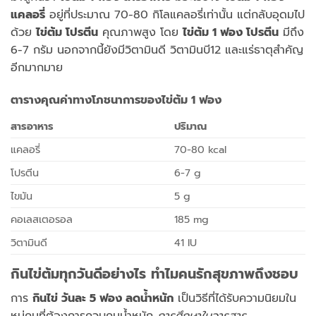
แคลอรี่
อยู่ที่ประมาณ 70-80 กิโลแคลอรี่เท่านั้น แต่กลับอุดมไป
ด้วย
ไข่ต้ม โปรตีน
คุณภาพสูง โดย
ไข่ต้ม 1 ฟอง โปรตีน
มีถึง
6-7 กรัม นอกจากนี้ยังมีวิตามินดี วิตามินบี12 และแร่ธาตุสำคัญ
อีกมากมาย
ตารางคุณค่าทางโภชนาการของไข่ต้ม 1 ฟอง
สารอาหาร
ปริมาณ
แคลอรี่
70-80 kcal
โปรตีน
6-7 g
ไขมัน
5 g
คอเลสเตอรอล
185 mg
วิตามินดี
41 IU
กินไข่ต้มทุกวันดีอย่างไร ทำไมคนรักสุขภาพถึงชอบ
การ
กินไข่ วันละ 5 ฟอง ลดน้ำหนัก
เป็นวิธีที่ได้รับความนิยมใน
หมู่คนที่ต้องการควบคุมน้ำหนัก
การศึกษาในวารสาร