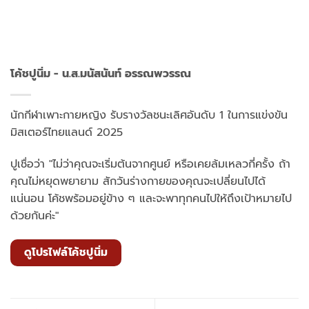
โค้ชปูนิ่ม - น.ส.มนัสนันท์ อรรณพวรรณ
นักกีฬาเพาะกายหญิง รับรางวัลชนะเลิศอันดับ 1 ในการแข่งขัน
มิสเตอร์ไทยแลนด์ 2025
ปูเชื่อว่า "ไม่ว่าคุณจะเริ่มต้นจากศูนย์ หรือเคยล้มเหลวกี่ครั้ง ถ้า
คุณไม่หยุดพยายาม สักวันร่างกายของคุณจะเปลี่ยนไปได้
แน่นอน โค้ชพร้อมอยู่ข้าง ๆ และจะพาทุกคนไปให้ถึงเป้าหมายไป
ด้วยกันค่ะ"
ดูโปรไฟล์โค้ชปูนิ่ม