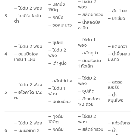
– ไข่ต้ม 2
– ปลานึ่ง
ฟอง
– ไข่ต้ม 2 ฟอง
150g
– ส้ม 1 ผล
– สลัดผักรวม
3
– โยเกิร์ตไขมัน
– ผักนึ่ง
– ชาเขียว
ต่ำ
– น้ำสลัดบัล
– ซอสมะนาว
ซามิก
– ไข่ต้ม 1
– ซุปผัก
ฟอง
– ไข่ต้ม 2 ฟอง
– แตงกวา
– ไข่ต้ม 2
– สลัดทูน่า
4
– ขนมปังโฮล
– น้ำผึ้งผสม
ฟอง
เกรน 1 แผ่น
มะนาว
– มันฝรั่งต้ม
– เต้าหู้นึ่ง
1 หัวเล็ก
– ไข่ต้ม 2
– สลัดไก่ย่าง
– สตรอ
ฟอง
– ไข่ต้ม 2 ฟอง
เบอร์รี่
– ไข่ต้ม
1
– ซุปเห็ด
5
– อโวคาโด 1/2
ฟอง
– น้ำ
ผล
– ข้าวกล้อง
สมุนไพร
– ผักใบเขียว
1/2 ถ้วย
– กุ้งต้ม
– ไข่ต้ม 2
100g
ฟอง
– ไข่ต้ม 2 ฟอง
– แก้วมังกร
– ผักต้ม
– สลัดผักรวม
6
– มะเขือเทศ 2
– น้ำ