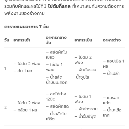
ร่วมกับผักและผลไม้ที่มี
ไข่ต้มกี่แคล
ที่เหมาะสมกับความต้องการ
พลังงานของร่างกาย
ตารางแผนอาหาร 7 วัน
อาหารกลาง
วัน
อาหารเช้า
อาหารเย็น
อาหารว่าง
วัน
– สลัดผักใบ
เขียว
– ไข่ต้ม 2
– แอปเปิ้ล 1
ฟอง
– ไข่ต้ม 2 ฟอง
– ไข่ต้ม 1
ผล
1
ฟอง
– ผักต้มรวม
– ส้ม 1 ผล
– น้ำเปล่า
– น้ำสลัด
น้ำซุปใส
น้ำมันมะกอก
– อกไก่ย่าง
– ไข่ต้ม 1
– แครอท
120g
ฟอง
– ไข่ต้ม 2 ฟอง
แท่ง
– สลัดผักสด
2
– ผักย่างรวม
– กล้วย 1 ผล
– น้ำมะเขือ
– น้ำสลัดโย
เทศ
– น้ำจิ้มซีฟู้ด
เกิร์ต