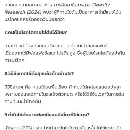
ควบคุมความอยากอาหาร
การศึกษาในวารสาร Obesity
Research (2024)
พบว่าผู้ที่ทานไข่ต้มเป็นอาหารเช้ามีแนวโน้ม
บริโภคแคลอรี่ตลอดวันน้อยกว่า
7.คนเป็นโรคไตทานไข่ต้มได้ไหม?
ทานได้ แต่ต้องควบคุมปริมาณตามคำแนะนำของแพทย์
เนื่องจากไข่มีฟอสฟอรัสและโปรตีนสูง ซึ่งผู้ป่วยโรคไตต้องจำกัด
การบริโภค
8.วิธีสังเกตไข่ต้มสุกแล้วทำอย่างไร?
มีวิธีง่ายๆ คือ หมุนไข่บนพื้นเรียบ ถ้าหมุนได้คล่องแสดงว่าสุก
เพราะของเหลวภายในจะแข็งตัวหมด หรือใช้วิธีจับเวลาในการต้ม
ตามที่แนะนำข้างต้น
9.ทำไมไข่ต้มบางฟองมีขอบสีเขียวที่ไข่แดง?
เกิดจากปฏิกิริยาระหว่างกำมะถันในไข่ขาวกับเหล็กในไข่แดง มัก