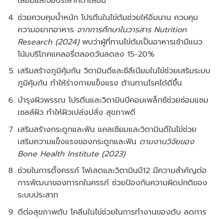
เสื่อมและจอประสาทตาเสื่อม
ช่วยควบคุมน้ำหนัก โปรตีนในไข่ต้มช่วยให้อิ่มนาน ควบคุม
ความอยากอาหาร
จากการศึกษาในวารสาร Nutrition
Research (2024)
พบว่าผู้ที่ทานไข่ต้มเป็นอาหารเช้ามีแนว
โน้มบริโภคแคลอรี่ตลอดวันลดลง 15-20%
เสริมสร้างภูมิคุ้มกัน วิตามินดีและซีลีเนียมในไข่ช่วยเสริมระบบ
ภูมิคุ้มกัน ทำให้ร่างกายแข็งแรง ต้านทานโรคได้ดีขึ้น
บำรุงผิวพรรณ โปรตีนและวิตามินบีคอมเพล็กซ์ช่วยซ่อมแซม
เซลล์ผิว ทำให้ผิวเปล่งปลั่ง สุขภาพดี
เสริมสร้างกระดูกและฟัน แคลเซียมและวิตามินดีในไข่ช่วย
เสริมความแข็งแรงของกระดูกและฟัน
ตามงานวิจัยของ
Bone Health Institute (2023)
ช่วยในการตั้งครรภ์ โฟเลตและวิตามินบี12 มีความสำคัญต่อ
การพัฒนาของทารกในครรภ์ ช่วยป้องกันความผิดปกติของ
ระบบประสาท
ดีต่อสุขภาพตับ โคลีนในไข่ช่วยในการทำงานของตับ ลดการ