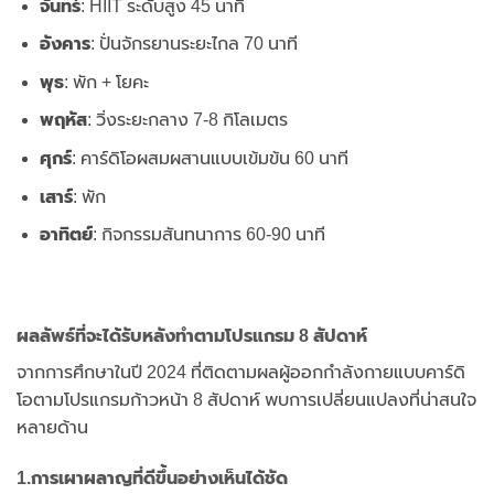
จันทร์
: HIIT ระดับสูง 45 นาที
อังคาร
: ปั่นจักรยานระยะไกล 70 นาที
พุธ
: พัก + โยคะ
พฤหัส
: วิ่งระยะกลาง 7-8 กิโลเมตร
ศุกร์
: คาร์ดิโอผสมผสานแบบเข้มข้น 60 นาที
เสาร์
: พัก
อาทิตย์
: กิจกรรมสันทนาการ 60-90 นาที
ผลลัพธ์ที่จะได้รับหลังทำตามโปรแกรม 8 สัปดาห์
จากการศึกษาในปี 2024 ที่ติดตามผลผู้ออกกำลังกายแบบคาร์ดิ
โอตามโปรแกรมก้าวหน้า 8 สัปดาห์ พบการเปลี่ยนแปลงที่น่าสนใจ
หลายด้าน
1.การเผาผลาญที่ดีขึ้นอย่างเห็นได้ชัด