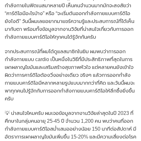
กำลังกายในฟิตเนสมาหลายปี เห็นคนจำนวนมากมักจะสงสัยว่า
“คาร์ดิโอมีอะไรบ้าง” หรือ “จะเริ่มต้นออกกำลังกายแบบคาร์ดิโอ
ยังไงดี” วันนี้ผมเลยอยากมาแชร์ความรู้และประสบการณ์ที่ได้เห็น
มากับตา พร้อมทั้งข้อมูลจากงานวิจัยที่น่าสนใจเกี่ยวกับการออก
กำลังกายแบบคาร์ดิโอให้ทุกคนได้รู้จักกันครับ
จากประสบการณ์ที่ผมได้ดูแลสมาชิกในยิม ผมพบว่าการออก
กำลังกายแบบ cardio เป็นหนึ่งในวิธีที่มีประสิทธิภาพที่สุดในการ
เผาผลาญไขมันและเสริมสร้างสุขภาพหัวใจ แต่หลายคนยังเข้าใจ
ผิดว่าการคาร์ดิโอต้องวิ่งอย่างเดียว จริงๆ แล้วการออกกำลัง
กายแบบคาร์ดิโอมีหลากหลายรูปแบบมากกว่าที่คิด และวันนี้ผมจะ
พาทุกคนไปรู้จักกับการออกกำลังกายแบบคาร์ดิโอให้ลึกซึ้งยิ่งขึ้น
ครับ
💡 น่าสนใจไหมครับ ผมเจอข้อมูลจากงานวิจัยล่าสุดในปี 2023 ที่
ศึกษาในกลุ่มคนอายุ 25-45 ปี จำนวน 1,200 คน พบว่าคนที่ออก
กำลังกายแบบคาร์ดิโอสม่ำเสมออย่างน้อย 150 นาทีต่อสัปดาห์ มี
อัตราการเผาผลาญไขมันเพิ่มขึ้น 15-20% และมีความเสี่ยงต่อโรค