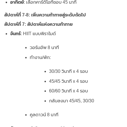
อาทิตย์
: เลือกคาร์ดิโอที่ชอบ 45 นาที
สัปดาห์ที่ 7-8: เพิ่มความท้าทายสู่ระดับถัดไป
สัปดาห์ที่ 7: สัปดาห์แห่งความท้าทาย
จันทร์
: HIIT แบบพิราไมด์
วอร์มอัพ 8 นาที
ทำงาน/พัก:
30/30 วินาที x 4 รอบ
45/45 วินาที x 4 รอบ
60/60 วินาที x 4 รอบ
กลับลงมา 45/45, 30/30
คูลดาวน์ 8 นาที