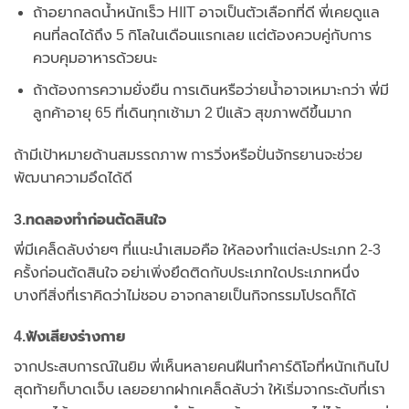
ถ้าอยากลดน้ำหนักเร็ว HIIT อาจเป็นตัวเลือกที่ดี พี่เคยดูแล
คนที่ลดได้ถึง 5 กิโลในเดือนแรกเลย แต่ต้องควบคู่กับการ
ควบคุมอาหารด้วยนะ
ถ้าต้องการความยั่งยืน การเดินหรือว่ายน้ำอาจเหมาะกว่า พี่มี
ลูกค้าอายุ 65 ที่เดินทุกเช้ามา 2 ปีแล้ว สุขภาพดีขึ้นมาก
ถ้ามีเป้าหมายด้านสมรรถภาพ การวิ่งหรือปั่นจักรยานจะช่วย
พัฒนาความอึดได้ดี
3.ทดลองทำก่อนตัดสินใจ
พี่มีเคล็ดลับง่ายๆ ที่แนะนำเสมอคือ ให้ลองทำแต่ละประเภท 2-3
ครั้งก่อนตัดสินใจ อย่าเพิ่งยึดติดกับประเภทใดประเภทหนึ่ง
บางทีสิ่งที่เราคิดว่าไม่ชอบ อาจกลายเป็นกิจกรรมโปรดก็ได้
4.ฟังเสียงร่างกาย
จากประสบการณ์ในยิม พี่เห็นหลายคนฝืนทำคาร์ดิโอที่หนักเกินไป
สุดท้ายก็บาดเจ็บ เลยอยากฝากเคล็ดลับว่า ให้เริ่มจากระดับที่เรา