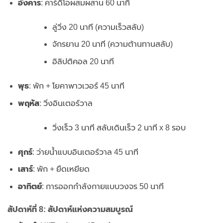
อังคาร
: คาร์ดิโอผสมผสาน 60 นาที
ลู่วิ่ง 20 นาที (ความเร็วสลับ)
จักรยาน 20 นาที (ความต้านทานสลับ)
อิลิปติคอล 20 นาที
พุธ
: พัก + โยคาพาวเวอร์ 45 นาที
พฤหัส
: วิ่งอินเตอร์วาล
วิ่งเร็ว 3 นาที สลับเดินเร็ว 2 นาที x 8 รอบ
ศุกร์
: ว่ายน้ำแบบอินเตอร์วาล 45 นาที
เสาร์
: พัก + ยืดเหยียด
อาทิตย์
: การออกกำลังกายแบบวงจร 50 นาที
สัปดาห์ที่ 8: สัปดาห์แห่งความสมบูรณ์