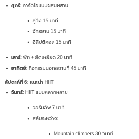
ศุกร์
: คาร์ดิโอแบบผสมผสาน
ลู่วิ่ง 15 นาที
จักรยาน 15 นาที
อิลิปติคอล 15 นาที
เสาร์
: พัก + ยืดเหยียด 20 นาที
อาทิตย์
: กิจกรรมนอกสถานที่ 45 นาที
สัปดาห์ที่ 6: แนะนำ HIIT
จันทร์
: HIIT แบบหลากหลาย
วอร์มอัพ 7 นาที
สลับระหว่าง:
Mountain climbers 30 วินาที