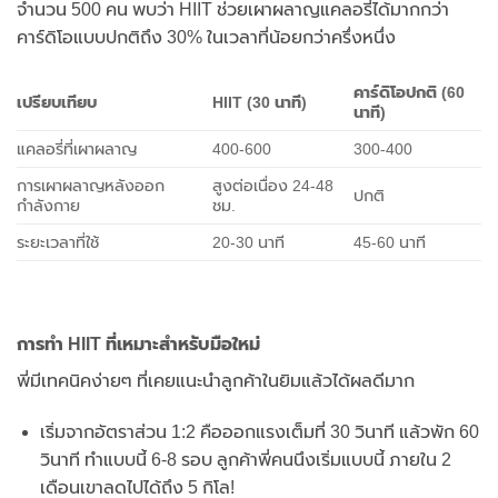
จำนวน 500 คน พบว่า HIIT ช่วยเผาผลาญแคลอรี่ได้มากกว่า
คาร์ดิโอแบบปกติถึง 30% ในเวลาที่น้อยกว่าครึ่งหนึ่ง
คาร์ดิโอปกติ (60
เปรียบเทียบ
HIIT (30 นาที)
นาที)
แคลอรี่ที่เผาผลาญ
400-600
300-400
การเผาผลาญหลังออก
สูงต่อเนื่อง 24-48
ปกติ
กำลังกาย
ชม.
ระยะเวลาที่ใช้
20-30 นาที
45-60 นาที
การทำ HIIT ที่เหมาะสำหรับมือใหม่
พี่มีเทคนิคง่ายๆ ที่เคยแนะนำลูกค้าในยิมแล้วได้ผลดีมาก
เริ่มจากอัตราส่วน 1:2 คือออกแรงเต็มที่ 30 วินาที แล้วพัก 60
วินาที ทำแบบนี้ 6-8 รอบ ลูกค้าพี่คนนึงเริ่มแบบนี้ ภายใน 2
เดือนเขาลดไปได้ถึง 5 กิโล!