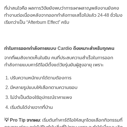
ที่น่าสนใจคือ ผลการวิจัยยังพบว่าการเผาผลาญพลังงานยังคง
ทำงานต่อเนื่องหลังจากออกกำลังกายเสร็จไปแล้ว 24-48 ชั่วโมง
เรียกว่าเป็น “Afterburn Effect” ครับ
ทำไมการออกกำลังกายแบบ Cardio ถึงเหมาะสำหรับทุกคน
จากที่ผมสังเกตเห็นในยิม คนที่ประสบความสำเร็จในการออก
กำลังกายแบบคาร์ดิโอมีตั้งแต่วัยรุ่นยันผู้สูงอายุ เพราะ
ปรับความหนักเบาได้ตามต้องการ
มีหลายรูปแบบให้เลือกตามความชอบ
ไม่จำเป็นต้องใช้อุปกรณ์ราคาแพง
เริ่มต้นได้ง่ายจากที่บ้าน
💡 Pro Tip จากผม
: เริ่มต้นทำคาร์ดิโอให้สนุกโดยเลือกกิจกรรมที่