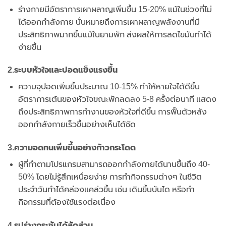
ร่างกายมีอัตราการเผาผลาญเพิ่มขึ้น 15-20% แม้ในช่วงที่ไม่
ได้ออกกำลังกาย นั่นหมายถึงการเผาผลาญพลังงานที่มี
ประสิทธิภาพมากขึ้นแม้ในยามพัก ส่งผลให้การลดไขมันทำได้
ง่ายขึ้น
2.ระบบหัวใจและปอดแข็งแรงขึ้น
ความจุปอดเพิ่มขึ้นประมาณ 10-15% ทำให้หายใจได้ดีขึ้น
อัตราการเต้นของหัวใจขณะพักลดลง 5-8 ครั้งต่อนาที แสดง
ถึงประสิทธิภาพการทำงานของหัวใจที่ดีขึ้น การฟื้นตัวหลัง
ออกกำลังกายเร็วขึ้นอย่างเห็นได้ชัด
3.ความอดทนเพิ่มขึ้นอย่างก้าวกระโดด
ผู้ที่ทำตามโปรแกรมสามารถออกกำลังกายได้นานขึ้นถึง 40-
50% โดยไม่รู้สึกเหนื่อยง่าย การทำกิจกรรมต่างๆ ในชีวิต
ประจำวันทำได้คล่องแคล่วขึ้น เช่น เดินขึ้นบันได หรือทำ
กิจกรรมที่ต้องใช้แรงต่อเนื่อง
4.รูปร่างกระชับได้สัดส่วน