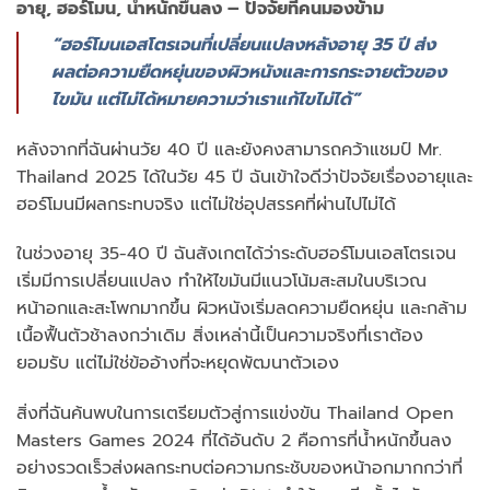
อายุ, ฮอร์โมน, น้ำหนักขึ้นลง – ปัจจัยที่คนมองข้าม
“ฮอร์โมนเอสโตรเจนที่เปลี่ยนแปลงหลังอายุ 35 ปี ส่ง
ผลต่อความยืดหยุ่นของผิวหนังและการกระจายตัวของ
ไขมัน แต่ไม่ได้หมายความว่าเราแก้ไขไม่ได้”
หลังจากที่ฉันผ่านวัย 40 ปี และยังคงสามารถคว้าแชมป์ Mr.
Thailand 2025 ได้ในวัย 45 ปี ฉันเข้าใจดีว่าปัจจัยเรื่องอายุและ
ฮอร์โมนมีผลกระทบจริง แต่ไม่ใช่อุปสรรคที่ผ่านไปไม่ได้
ในช่วงอายุ 35-40 ปี ฉันสังเกตได้ว่าระดับฮอร์โมนเอสโตรเจน
เริ่มมีการเปลี่ยนแปลง ทำให้ไขมันมีแนวโน้มสะสมในบริเวณ
หน้าอกและสะโพกมากขึ้น ผิวหนังเริ่มลดความยืดหยุ่น และกล้าม
เนื้อฟื้นตัวช้าลงกว่าเดิม สิ่งเหล่านี้เป็นความจริงที่เราต้อง
ยอมรับ แต่ไม่ใช่ข้ออ้างที่จะหยุดพัฒนาตัวเอง
สิ่งที่ฉันค้นพบในการเตรียมตัวสู่การแข่งขัน Thailand Open
Masters Games 2024 ที่ได้อันดับ 2 คือการที่น้ำหนักขึ้นลง
อย่างรวดเร็วส่งผลกระทบต่อความกระชับของหน้าอกมากกว่าที่