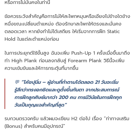
หรือการไม่มั่นคงในท่านี้
ข้อควรระวังสำคัญคือการไม่ให้สะโพกหมุนหรือเอียงไปข้างใดข้าง
หนึ่งขณะเปลี่ยนตำแหน่ง ต้องรักษาสะโพกให้ตรงและมั่นคง
ตลอดเวลา หากยังทำไม่ได้เสถียร ให้เริ่มจากการฝึก Static
Hold ในแต่ละตำแหน่งก่อน
ในการประยุกต์ใช้ขั้นสูง ฉันจะเพิ่ม Push-Up 1 ครั้งเมื่อขึ้นมาถึง
ท่า High Plank ก่อนลงกลับสู่ Forearm Plank วิธีนี้จะเพิ่ม
ความเข้มข้นและให้การกระตุ้นที่มากขึ้น
💬
“โค้ชปุนิ่ม – ผู้อ่านที่ทำตามได้ตลอด 21 วันจะเริ่ม
รู้สึกว่าทรงอกชิดและดูตั้งขึ้นทันตา จากประสบการณ์
การฝึกลูกศิษย์มากว่า 200 คน การมีวินัยในการฝึกทุก
วันเป็นกุญแจสำคัญที่สุด”
รบกวนตรวจครับ แล้วผมจะเขียน H2 ต่อไป เรื่อง “ท่าทางเสริม
(Bonus) สำหรับคนมีอุปกรณ์”