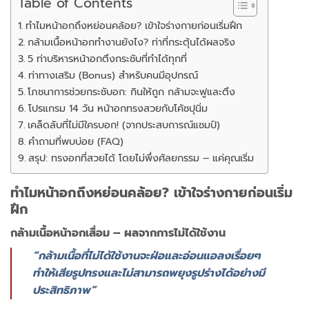
Table of Contents
ทำไมหน้าอกถึงหย่อนคล้อย? เข้าใจร่างกายก่อนเริ่มฝึก
กล้ามเนื้อหน้าอกทำงานยังไง? ท่าที่กระตุ้นได้ผลจริง
5 ท่าบริหารหน้าอกตึงกระชับที่ทำได้ทุกที่
ท่าทางเสริม (Bonus) สำหรับคนมีอุปกรณ์
โภชนาการช่วยกระชับอก: กินให้ถูก กล้ามจะฟูและตึง
โปรแกรม 14 วัน หน้าอกทรงสวยกับโค้ชปุนิ่ม
เคล็ดลับที่ไม่มีใครบอก! (จากประสบการณ์แชมป์)
คำถามที่พบบ่อย (FAQ)
สรุป: ทรงอกที่สวยได้ โดยไม่พึ่งศัลยกรรม – แค่คุณเริ่ม
ทำไมหน้าอกถึงหย่อนคล้อย? เข้าใจร่างกายก่อนเริ่ม
ฝึก
กล้ามเนื้อหน้าอกเสื่อม – ผลจากการไม่ได้ใช้งาน
“กล้ามเนื้อที่ไม่ได้ใช้งานจะฝ่อและอ่อนแอลงเรื่อยๆ
ทำให้เสียรูปทรงและไม่สามารถพยุงรูปร่างได้อย่างมี
ประสิทธิภาพ”