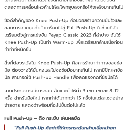
เข่าถึงศีรษะ ลดลำตัวลงจนหน้าอกเกือบแตะพื้น แล้วดันขึ้น
ตลอดการเคลื่อนไหวห้ามให้สะโพกยุบลงหรือโค้งหลังมากเกินไป
ข้อดีสำคัญของ Knee Push-Up คือช่วยสร้างความมั่นใจและ
สอนการควบคุมลำตัวเตรียมไปสู่ Full Push-Up ในช่วงที่ฉัน
เตรียมตัวสู่การแข่งขัน Payap Classic 2023 ที่ลำปาง ฉันใช้
Knee Push-Up เป็นท่า Warm-up เพื่อเตรียมกล้ามเนื้อก่อน
ทำท่าที่หนักขึ้น
สิ่งที่ต้องระวังใน Knee Push-Up คือการรักษาท่าทางของข้อ
มือ ต้องวางให้มั่นคงและไม่งอข้อมือมากเกินไป หากมีปัญหาข้อ
มือ สามารถใช้ Push-up Handle เพื่อลดแรงกดที่ข้อมือได้
จากประสบการณ์การสอน ฉันแนะนำให้ทำ 3 เซต เซตละ 8-12
ครั้ง สำหรับมือใหม่ หากทำได้มากกว่า 15 ครั้งในแต่ละเซตอย่าง
ง่ายดาย แสดงว่าพร้อมที่จะไปขั้นต่อไปแล้ว
Full Push-Up – ตึง กระชับ เห็นผลชัด
“Full Push-Up คือท่าที่ให้การกระตุ้นกล้ามเนื้อหน้าอก