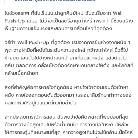
ในช่วงแรกๆ ที่ฉันเริ่มแนะนำลูกศิษย์ใหม่ ฉันจะเริ่มจาก Wall
Push-Up เสมอ ไม่ว่าจะเป็นสตรีอายุเท่าไหร่ เพราะท่านี้ช่วยสร้าง
พื้นฐานความแข็งแรงและสอนการเคลื่อนไหวที่ถูกต้อง
วิธีทำ Wall Push-Up ที่ถูกต้อง เริ่มจากการยืนห่างจากผนัง 1
ฟุต วางฝ่ามือที่ผนังในระดับความสูงไหล่ กว้างเท่าไหล่ นิ้วชี้ไป
ข้างบน เอนตัวไปข้างหน้าจนหน้าอกเกือบแตะผนัง แล้วดันตัว
กลับ ตลอดการเคลื่อนไหวต้องรักษาแกนกลางให้ตึง และโฟกัสที่
กล้ามเนื้อหน้าอก
สิ่งที่สำคัญคือการหายใจที่ถูกต้อง หายใจเข้าตอนเอนตัวเข้าหา
ผนัง หายใจออกตอนดันตัวออกมา และอย่าลืมรักษาท่าทางของ
คอและหัวให้อยู่ในแนวเดียวกับลำตัว
จากประสบการณ์การสอน ฉันพบว่าข้อผิดพลาดที่พบบ่อยที่สุด
คือการวางมือสูงเกินไปหรือต่ำเกินไป การวางมือในระดับไหล่จะ
ให้การกระตุ้นที่เหมาะสมที่สุด หากวางสูงเกินไปจะใช้กล้ามเนื้อไหล่