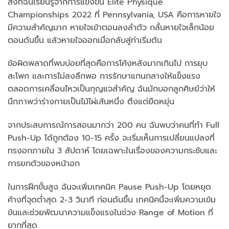
สิ่งที่ฉันเรียนรู้จากการแข่งขัน Elite Physique
Championships 2022 ที่ Pennsylvania, USA คือการหายใจ
มีความสำคัญมาก หายใจเข้าตอนลงลำตัว กลั้นหายใจเล็กน้อย
ตอนดันขึ้น แล้วหายใจออกเมื่อกลับสู่ท่าเริ่มต้น
ข้อผิดพลาดที่พบบ่อยที่สุดคือการโค้งหลังมากเกินไป การยุบ
สะโพก และการไม่ลงลึกพอ การรักษาแกนกลางให้แข็งแรง
ตลอดการเคลื่อนไหวเป็นกุญแจสำคัญ ฉันมักบอกลูกศิษย์ว่าให้
นึกภาพว่าร่างกายเป็นไม้ไผ่เส้นหนึ่ง ตึงแต่ยืดหยุ่น
จากประสบการณ์การสอนมากว่า 200 คน ฉันพบว่าคนที่ทำ Full
Push-Up ได้ถูกต้อง 10-15 ครั้ง จะเริ่มเห็นการเปลี่ยนแปลงที่
ทรงอกภายใน 3 สัปดาห์ โดยเฉพาะในเรื่องของความกระชับและ
การยกตัวของหน้าอก
ในการฝึกขั้นสูง ฉันจะเพิ่มเทคนิค Pause Push-Up โดยหยุด
ค้างที่จุดต่ำสุด 2-3 วินาที ก่อนดันขึ้น เทคนิคนี้จะเพิ่มความเข้ม
ข้นและช่วยพัฒนาความแข็งแรงในช่วง Range of Motion ที่
ยากที่สุด