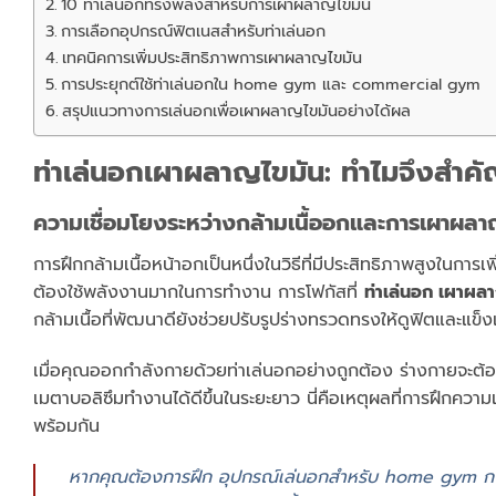
10 ท่าเล่นอกทรงพลังสำหรับการเผาผลาญไขมัน
การเลือกอุปกรณ์ฟิตเนสสำหรับท่าเล่นอก
เทคนิคการเพิ่มประสิทธิภาพการเผาผลาญไขมัน
การประยุกต์ใช้ท่าเล่นอกใน home gym และ commercial gym
สรุปแนวทางการเล่นอกเพื่อเผาผลาญไขมันอย่างได้ผล
ท่าเล่นอกเผาผลาญไขมัน: ทำไมจึงสำค
ความเชื่อมโยงระหว่างกล้ามเนื้ออกและการเผาผล
การฝึกกล้ามเนื้อหน้าอกเป็นหนึ่งในวิธีที่มีประสิทธิภาพสูงในการ
ต้องใช้พลังงานมากในการทำงาน การโฟกัสที่
ท่าเล่นอก เผาผล
กล้ามเนื้อที่พัฒนาดียังช่วยปรับรูปร่างทรวดทรงให้ดูฟิตและแข็
เมื่อคุณออกกำลังกายด้วยท่าเล่นอกอย่างถูกต้อง ร่างกายจะต้อ
เมตาบอลิซึมทำงานได้ดีขึ้นในระยะยาว นี่คือเหตุผลที่การฝึกควา
พร้อมกัน
หากคุณต้องการฝึก อุปกรณ์เล่นอกสำหรับ home gym การเลื