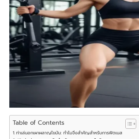
Table of Contents
ท่าเล่นอกเผาผลาญไขมัน: ทำไมจึงสำคัญสำหรับการฟิตเนส