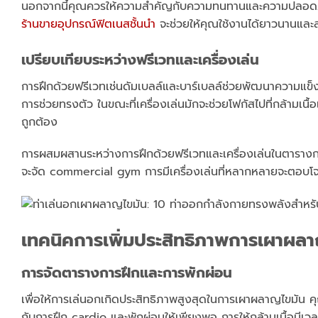
นอกจากนี้คุณควรให้ความสำคัญกับความทนทานและความปลอดภั
ร้านขายอุปกรณ์ฟิตเนสชั้นนำ
จะช่วยให้คุณใช้งานได้ยาวนานและ
เปรียบเทียบระหว่างฟรีเวทและเครื่องเล่น
การฝึกด้วยฟรีเวทเช่นดัมเบลล์และบาร์เบลล์ช่วยพัฒนาความแข
การช่วยทรงตัว ในขณะที่เครื่องเล่นมักจะช่วยโฟกัสไปที่กล้ามเนื้อเป
ถูกต้อง
การผสมผสานระหว่างการฝึกด้วยฟรีเวทและเครื่องเล่นในตารางก
จะจัด commercial gym การมีเครื่องเล่นที่หลากหลายจะตอบโจทย์ผ
เทคนิคการเพิ่มประสิทธิภาพการเผาผล
การจัดตารางการฝึกและการพักผ่อน
เพื่อให้การเล่นอกเกิดประสิทธิภาพสูงสุดในการเผาผลาญไขมัน
กับการฝึก cardio และพักผ่อนให้เพียงพอ การให้กล้ามเนื้อมีเ