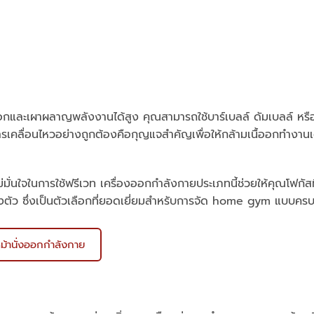
ื้ออกและเผาผลาญพลังงานได้สูง คุณสามารถใช้บาร์เบลล์ ดัมเบลล์ หรื
รเคลื่อนไหวอย่างถูกต้องคือกุญแจสำคัญเพื่อให้กล้ามเนื้ออกทำงานเ
ม่มั่นใจในการใช้ฟรีเวท เครื่องออกกำลังกายประเภทนี้ช่วยให้คุณโฟกัสท
ทรงตัว ซึ่งเป็นตัวเลือกที่ยอดเยี่ยมสำหรับการจัด home gym แบบครบ
ูม้านั่งออกกำลังกาย