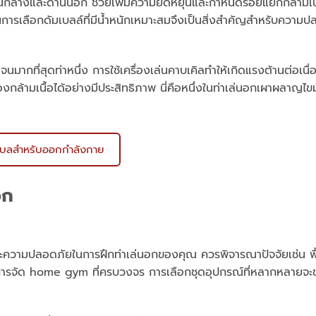
วนกลางและด้านนอก ช่วยเพิ่มความยืดหยุ่นและกำหนดรอยแยกกล้ามเนื้
ั้นการเลือกดัมเบลล์ที่มีน้ำหนักเหมาะสมจึงเป็นสิ่งสำคัญสำหรับความ
เจนมากที่สุดท่าหนึ่ง การใช้เครื่องเล่นคาบเคิลทำให้เกิดแรงต้านต่อเ
ล้ามเนื้อได้อย่างมีประสิทธิภาพ นี่คือหนึ่งในท่าเล่นอกเผาผลาญไขมัน
มเบลสำหรับออกกำลังกาย
อก
ะความปลอดภัยในการฝึกท่าเล่นอกของคุณ ควรพิจารณาปัจจัยเช่น พื้น
จัด home gym ที่ครบวงจร การเลือกชุดอุปกรณ์ที่หลากหลายจะช