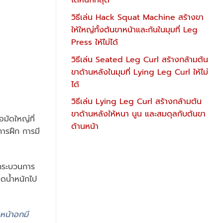
ได้หนักที่สุด
วิธีเล่น Hack Squat Machine สร้างขา
ให้ใหญ่ทั้งต้นขาหน้าและก้นในมุมที่ Leg
Press ให้ไม่ได้
วิธีเล่น Seated Leg Curl สร้างกล้ามต้น
ขาด้านหลังในมุมที่ Lying Leg Curl ให้ไม่
ได้
วิธีเล่น Lying Leg Curl สร้างกล้ามต้น
ขาด้านหลังให้หนา นูน และสมดุลกับต้นขา
อมัดใหญ่ที่
ด้านหน้า
การฝึก การมี
้กระบวนการ
ลดน้ำหนักไป
หน้าอกมี