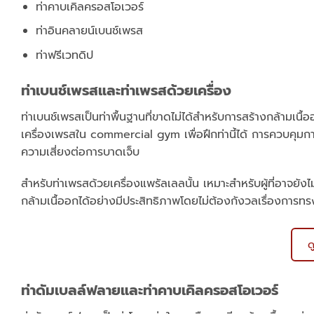
ท่าคาบเคิลครอสโอเวอร์
ท่าอินคลายน์เบนช์เพรส
ท่าฟรีเวทดิป
ท่าเบนช์เพรสและท่าเพรสด้วยเครื่อง
ท่าเบนช์เพรสเป็นท่าพื้นฐานที่ขาดไม่ได้สำหรับการสร้างกล้ามเน
เครื่องเพรสใน commercial gym เพื่อฝึกท่านี้ได้ การควบคุมกา
ความเสี่ยงต่อการบาดเจ็บ
สำหรับท่าเพรสด้วยเครื่องแพรัลเลลนั้น เหมาะสำหรับผู้ที่อาจยังไ
กล้ามเนื้ออกได้อย่างมีประสิทธิภาพโดยไม่ต้องกังวลเรื่องการ
ด
ท่าดัมเบลล์ฟลายและท่าคาบเคิลครอสโอเวอร์