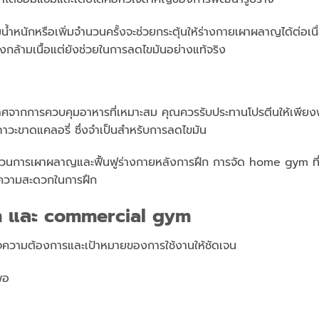
้ำหนักหรือเพิ่มจำนวนครั้งจะช่วยกระตุ้นให้ร่างกายเผาผลาญได้ต่อเนื
้างกล้ามเนื้อแต่ยังช่วยในการลดไขมันอย่างแท้จริง
ราศจากการควบคุมอาหารที่เหมาะสม คุณควรรับประทานโปรตีนให้เพียง
าวะขาดแคลอรี่ ซึ่งจำเป็นสำหรับการลดไขมัน
วนการเผาผลาญและฟื้นฟูร่างกายหลังการฝึก การจัด home gym ที่มีพ
ะมีความสะดวกในการฝึก
ym และ commercial gym
้าใจความต้องการและเป้าหมายของการใช้งานให้ชัดเจน
พอ