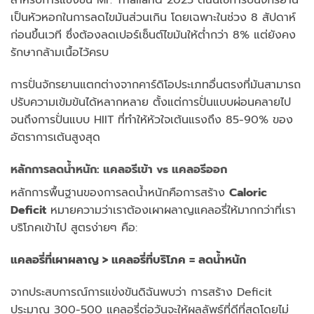
สำหรับการแข่งขัน Mr. Thailand 2025 ดิฉันใช้การปั่นจักรยาน
เป็นหัวหอกในการลดไขมันส่วนเกิน โดยเฉพาะในช่วง 8 สัปดาห์
ก่อนขึ้นเวที ซึ่งต้องลดเปอร์เซ็นต์ไขมันให้ต่ำกว่า 8% แต่ยังคง
รักษากล้ามเนื้อไว้ครบ
การปั่นจักรยานแตกต่างจากคาร์ดิโอประเภทอื่นตรงที่มันสามารถ
ปรับความเข้มข้นได้หลากหลาย ตั้งแต่การปั่นแบบผ่อนคลายไป
จนถึงการปั่นแบบ HIIT ที่ทำให้หัวใจเต้นแรงถึง 85-90% ของ
อัตราการเต้นสูงสุด
หลักการลดน้ำหนัก: แคลอรีเข้า vs แคลอรีออก
หลักการพื้นฐานของการลดน้ำหนักคือการสร้าง
Caloric
Deficit
หมายความว่าเราต้องเผาผลาญแคลอรี่ให้มากกว่าที่เรา
บริโภคเข้าไป สูตรง่ายๆ คือ:
แคลอรี่ที่เผาผลาญ > แคลอรี่ที่บริโภค = ลดน้ำหนัก
จากประสบการณ์การแข่งขันดิฉันพบว่า การสร้าง Deficit
ประมาณ 300-500 แคลอรี่ต่อวันจะให้ผลลัพธ์ที่ดีที่สุดโดยไม่