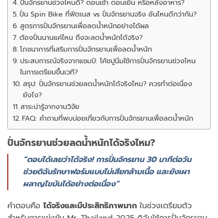
ปั่นจักรยานช่วงไหนดี? ตอนเช้า ตอนเย็น หรือหลังอาหาร?
ปั่น Spin Bike ที่ฟิตเนส vs ปั่นจักรยานจริง อันไหนดีกว่ากัน?
สูตรการปั่นจักรยานเพื่อลดน้ำหนักอย่างได้ผล
ต้องปั่นนานแค่ไหน ถึงจะลดน้ำหนักได้จริง?
โภชนาการที่เสริมการปั่นจักรยานเพื่อลดน้ำหนัก
ประสบการณ์จริงจากแชมป์: โค้ชปูนิ่มใช้การปั่นจักรยานช่วงไหน
ในการเตรียมขึ้นเวที?
สรุป: ปั่นจักรยานช่วยลดน้ำหนักได้จริงไหม? ควรทำต่อเนื่อง
ยังไง?
สาระน่ารู้จากงานวิจัย
FAQ: คำถามที่พบบ่อยเกี่ยวกับการปั่นจักรยานเพื่อลดน้ำหนัก
ปั่นจักรยานช่วยลดน้ำหนักได้จริงไหม?
“ตอบได้เลยว่าได้จริง! การปั่นจักรยาน 30 นาทีต่อวัน
ช่วยดิฉันรักษาฟอร์มแบบไม่เสียกล้ามเนื้อ และยังเผา
ผลาญไขมันได้อย่างต่อเนื่อง”
คำตอบคือ
ได้จริงและมีประสิทธิภาพมาก
ในช่วงเตรียมตัว