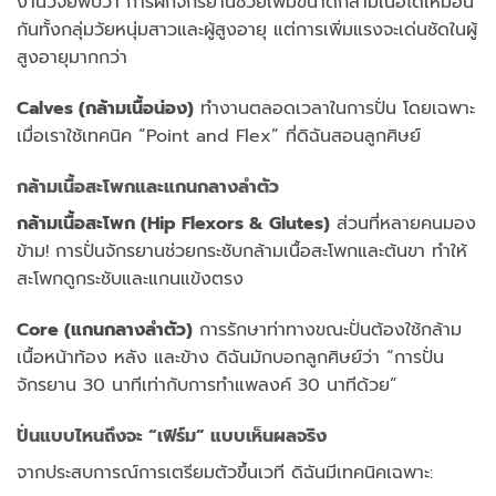
งานวิจัยพบว่า การฝึกจักรยานช่วยเพิ่มขนาดกล้ามเนื้อได้เหมือน
กันทั้งกลุ่มวัยหนุ่มสาวและผู้สูงอายุ แต่การเพิ่มแรงจะเด่นชัดในผู้
สูงอายุมากกว่า
Calves (กล้ามเนื้อน่อง)
ทำงานตลอดเวลาในการปั่น โดยเฉพาะ
เมื่อเราใช้เทคนิค “Point and Flex” ที่ดิฉันสอนลูกศิษย์
กล้ามเนื้อสะโพกและแกนกลางลำตัว
กล้ามเนื้อสะโพก (Hip Flexors & Glutes)
ส่วนที่หลายคนมอง
ข้าม! การปั่นจักรยานช่วยกระชับกล้ามเนื้อสะโพกและต้นขา ทำให้
สะโพกดูกระชับและแกนแข้งตรง
Core (แกนกลางลำตัว)
การรักษาท่าทางขณะปั่นต้องใช้กล้าม
เนื้อหน้าท้อง หลัง และข้าง ดิฉันมักบอกลูกศิษย์ว่า “การปั่น
จักรยาน 30 นาทีเท่ากับการทำแพลงค์ 30 นาทีด้วย”
ปั่นแบบไหนถึงจะ “เฟิร์ม” แบบเห็นผลจริง
จากประสบการณ์การเตรียมตัวขึ้นเวที ดิฉันมีเทคนิคเฉพาะ: