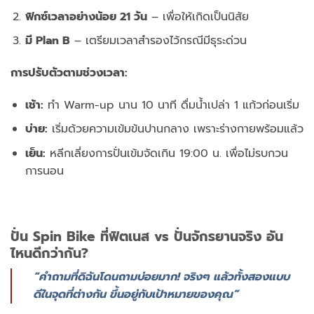
ฟิกซ์เวลาอย่างน้อย 21 วัน
– เพื่อให้เกิดเป็นนิสัย
มี Plan B
– เตรียมเวลาสำรองไว้กรณีมีธุระด่วน
การปรับตัวตามช่วงเวลา:
เช้า:
ทำ Warm-up นาน 10 นาที ดื่มน้ำเปล่า 1 แก้วก่อนเริ่ม
บ่าย:
เริ่มด้วยความเข้มข้นปานกลาง เพราะร่างกายพร้อมแล้ว
เย็น:
หลีกเลี่ยงการปั่นเข้มจัดเกิน 19:00 น. เพื่อไม่รบกวน
การนอน
ปั่น Spin Bike ที่ฟิตเนส vs ปั่นจักรยานจริง อัน
ไหนดีกว่ากัน?
“คำถามที่ดิฉันโดนถามบ่อยมาก! จริงๆ แล้วทั้งสองแบบ
ดีในจุดที่ต่างกัน ขึ้นอยู่กับเป้าหมายของคุณ”