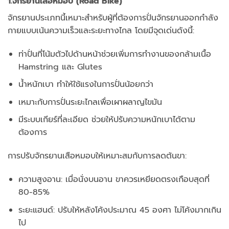
1.จักรยานเสือหมอบ (Road Bike)
จักรยานประเภทนี้เหมาะสำหรับผู้ที่ต้องการปั่นจักรยานออกกำลัง
กายแบบเน้นความเร็วและระยะทางไกล โดยมีจุดเด่นดังนี้:
ท่าปั่นที่โน้มตัวไปด้านหน้าช่วยเพิ่มการทำงานของกล้ามเนื้อ
Hamstring และ Glutes
น้ำหนักเบา ทำให้ใช้แรงในการปั่นน้อยกว่า
เหมาะกับการปั่นระยะไกลเพื่อเผาผลาญไขมัน
มีระบบเกียร์ที่ละเอียด ช่วยให้ปรับความหนักเบาได้ตาม
ต้องการ
การปรับจักรยานเสือหมอบให้เหมาะสมกับการลดต้นขา:
ความสูงอาน: เมื่อนั่งบนอาน ขาควรเหยียดตรงเกือบสุดที่
80-85%
ระยะแฮนด์: ปรับให้หลังโค้งประมาณ 45 องศา ไม่โค้งมากเกิน
ไป