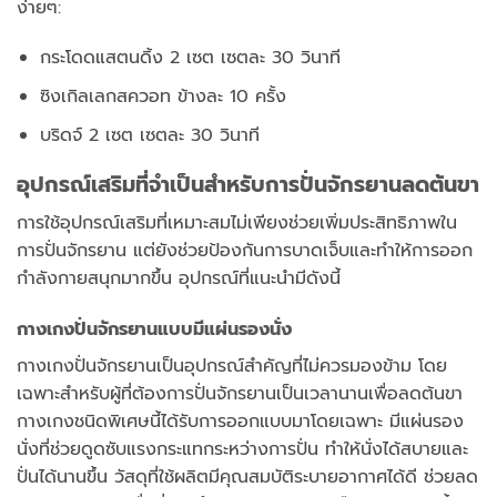
ง่ายๆ:
กระโดดแสตนดิ้ง 2 เซต เซตละ 30 วินาที
ซิงเกิลเลกสควอท ข้างละ 10 ครั้ง
บริดจ์ 2 เซต เซตละ 30 วินาที
อุปกรณ์เสริมที่จำเป็นสำหรับการปั่นจักรยานลดต้นขา
การใช้อุปกรณ์เสริมที่เหมาะสมไม่เพียงช่วยเพิ่มประสิทธิภาพใน
การปั่นจักรยาน แต่ยังช่วยป้องกันการบาดเจ็บและทำให้การออก
กำลังกายสนุกมากขึ้น อุปกรณ์ที่แนะนำมีดังนี้
กางเกงปั่นจักรยานแบบมีแผ่นรองนั่ง
กางเกงปั่นจักรยานเป็นอุปกรณ์สำคัญที่ไม่ควรมองข้าม โดย
เฉพาะสำหรับผู้ที่ต้องการปั่นจักรยานเป็นเวลานานเพื่อลดต้นขา
กางเกงชนิดพิเศษนี้ได้รับการออกแบบมาโดยเฉพาะ มีแผ่นรอง
นั่งที่ช่วยดูดซับแรงกระแทกระหว่างการปั่น ทำให้นั่งได้สบายและ
ปั่นได้นานขึ้น วัสดุที่ใช้ผลิตมีคุณสมบัติระบายอากาศได้ดี ช่วยลด