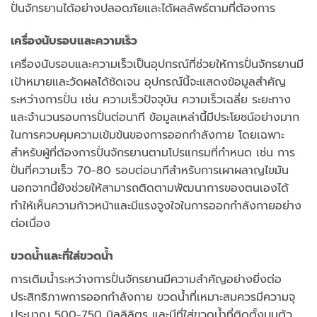
ปั่นจักรยานได้อย่างปลอดภัยและได้ผลลัพธ์ตามที่ต้องการ
เครื่องนับรอบและความเร็ว
เครื่องนับรอบและความเร็วเป็นอุปกรณ์ที่ช่วยให้การปั่นจักรยานมี
เป้าหมายและวัดผลได้ชัดเจน อุปกรณ์นี้จะแสดงข้อมูลสำคัญ
ระหว่างการปั่น เช่น ความเร็วปัจจุบัน ความเร็วเฉลี่ย ระยะทาง
และจำนวนรอบการปั่นต่อนาที ข้อมูลเหล่านี้มีประโยชน์อย่างมาก
ในการควบคุมความเข้มข้นของการออกกำลังกาย โดยเฉพาะ
สำหรับผู้ที่ต้องการปั่นจักรยานตามโปรแกรมที่กำหนด เช่น การ
ปั่นที่ความเร็ว 70-80 รอบต่อนาทีสำหรับการเผาผลาญไขมัน
นอกจากนี้ยังช่วยให้สามารถติดตามพัฒนาการของตนเองได้
ทำให้เห็นความก้าวหน้าและมีแรงจูงใจในการออกกำลังกายอย่าง
ต่อเนื่อง
ขวดน้ำและที่ใส่ขวดน้ำ
การเติมน้ำระหว่างการปั่นจักรยานมีความสำคัญอย่างยิ่งต่อ
ประสิทธิภาพการออกกำลังกาย ขวดน้ำที่เหมาะสมควรมีความจุ
ประมาณ 500-750 มิลลิลิตร และมีที่ใส่ขวดน้ำที่ติดตั้งบนตัว