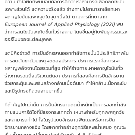
ความเข้าใจผิดที่พบบ่อยคือการคิดว่าเราสามารถเลือกลดไขมัน
เฉพาะส่วนได้ แต่ความจริงแล้ว ร่างกายไม่สามารถเลือกเผา
ผลาญไขมันเฉพาะจุดใดจุดหนึ่งได้ ตามการศึกษาจาก
European Journal of Applied Physiology (2021)
พบ
ว่าการลดไขมันจะเกิดขึ้นทั่วร่างกาย โดยขึ้นอยู่กับพันธุกรรมและ
ฮอร์โมนของแต่ละบุคคล
แต่นี่คือข่าวดี การปั่นจักรยานออกกำลังกายนั้นมีประสิทธิภาพใน
การลดต้นขาด้วยเหตุผลสองประการ ประการแรกคือการเผา
ผลาญพลังงานโดยรวมที่สูง ทำให้ร่างกายเผาผลาญไขมันทั่ว
ร่างกายรวมถึงบริเวณต้นขา ประการที่สองคือการปั่นจักรยาน
ช่วยกระตุ้นและเสริมสร้างกล้ามเนื้อต้นขา ทำให้กล้ามเนื้อกระชับ
และมีรูปทรงที่สวยงามมากขึ้น
ที่สำคัญไปกว่านั้น การปั่นจักรยานลดน้ำหนักเป็นการออกกำลัง
กายแบบคาร์ดิโอที่มีแรงกระแทกต่ำ เหมาะสำหรับทุกเพศทุกวัย
และสามารถทำได้ทั้งในรูปแบบจักรยานฟิตเนสหรือการปั่น
จักรยานกลางแจ้ง โดยหากทำอย่างถูกวิธีและสม่ำเสมอ คุณจะ
เริ่มเห็นผลการเปลี่ยนแปลงได้ภายใน 4-6 สัปดาห์