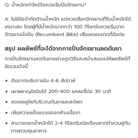
Q: น้ำหนักเท่าไหร่จึงควรเริ่มปั่นจักรยาน?
A: ไม่มีข้อจำกัดด้านน้ำหนัก แต่ควรเลือกจักรยานที่รับน้ำหนักได้
เหมาะสม โดยผู้ที่มีน้ำหนักมากกว่า 100 กิโลกรัมควรเริ่มจาก
จักรยานนั่งปั่น (Recumbent Bike) เพื่อลดแรงกดที่ข้อต่อ
สรุป ผลลัพธ์ที่จะได้จากการปั่นจักรยานลดต้นขา
การปั่นจักรยานลดต้นขาอย่างถูกวิธีและสม่ำเสมอจะให้ผลลัพธ์ที่
ชัดเจนดังนี้
ต้นขากระชับภายใน 4-6 สัปดาห์
เผาผลาญไขมันได้ 200-400 แคลอรี่ต่อ 30 นาที
ลดเซลลูไลท์บริเวณต้นขาและสะโพก
เพิ่มความแข็งแรงของกล้ามเนื้อขา
สามารถลดน้ำหนักได้ 2-4 กิโลกรัมต่อเดือนหากทำควบคู่กับ
การควบคุมอาหาร