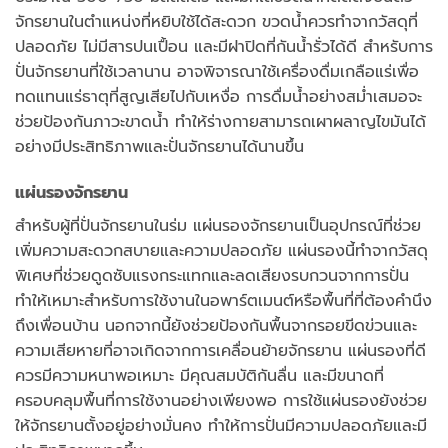
จักรยานในตำแหน่งที่หยิบใช้ได้สะดวก ขวดน้ำควรทำจากวัสดุที่
ปลอดภัย ไม่มีสารปนเปื้อน และมีฝาปิดที่กันน้ำรั่วได้ดี สำหรับการ
ปั่นจักรยานที่ใช้เวลานาน อาจพิจารณาใช้เครื่องดื่มเกลือแร่เพื่อ
ทดแทนแร่ธาตุที่สูญเสียไปกับเหงื่อ การดื่มน้ำอย่างสม่ำเสมอจะ
ช่วยป้องกันภาวะขาดน้ำ ทำให้ร่างกายสามารถเผาผลาญไขมันได้
อย่างมีประสิทธิภาพและปั่นจักรยานได้นานขึ้น
แผ่นรองจักรยาน
สำหรับผู้ที่ปั่นจักรยานในร่ม แผ่นรองจักรยานเป็นอุปกรณ์ที่ช่วย
เพิ่มความสะดวกสบายและความปลอดภัย แผ่นรองนี้ทำจากวัสดุ
พิเศษที่ช่วยดูดซับแรงกระแทกและลดเสียงรบกวนจากการปั่น
ทำให้เหมาะสำหรับการใช้งานในอพาร์ตเมนต์หรือพื้นที่ที่ต้องคำนึง
ถึงเพื่อนบ้าน นอกจากนี้ยังช่วยป้องกันพื้นจากรอยขีดข่วนและ
ความเสียหายที่อาจเกิดจากการเคลื่อนย้ายจักรยาน แผ่นรองที่ดี
ควรมีความหนาพอเหมาะ มีคุณสมบัติกันลื่น และมีขนาดที่
ครอบคลุมพื้นที่การใช้งานอย่างเพียงพอ การใช้แผ่นรองยังช่วย
ให้จักรยานตั้งอยู่อย่างมั่นคง ทำให้การปั่นมีความปลอดภัยและมี