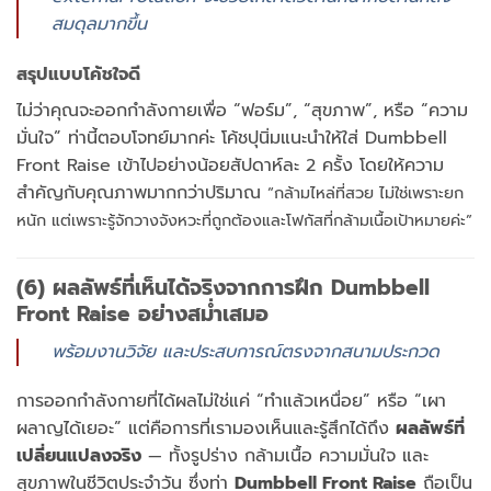
สมดุลมากขึ้น
สรุปแบบโค้ชใจดี
ไม่ว่าคุณจะออกกำลังกายเพื่อ “ฟอร์ม”, “สุขภาพ”, หรือ “ความ
มั่นใจ” ท่านี้ตอบโจทย์มากค่ะ โค้ชปุนิ่มแนะนำให้ใส่ Dumbbell
Front Raise เข้าไปอย่างน้อยสัปดาห์ละ 2 ครั้ง โดยให้ความ
สำคัญกับคุณภาพมากกว่าปริมาณ
“กล้ามไหล่ที่สวย ไม่ใช่เพราะยก
หนัก แต่เพราะรู้จักวางจังหวะที่ถูกต้องและโฟกัสที่กล้ามเนื้อเป้าหมายค่ะ”
(6) ผลลัพธ์ที่เห็นได้จริงจากการฝึก Dumbbell
Front Raise อย่างสม่ำเสมอ
พร้อมงานวิจัย และประสบการณ์ตรงจากสนามประกวด
การออกกำลังกายที่ได้ผลไม่ใช่แค่ “ทำแล้วเหนื่อย” หรือ “เผา
ผลาญได้เยอะ” แต่คือการที่เรามองเห็นและรู้สึกได้ถึง
ผลลัพธ์ที่
เปลี่ยนแปลงจริง
— ทั้งรูปร่าง กล้ามเนื้อ ความมั่นใจ และ
สุขภาพในชีวิตประจำวัน ซึ่งท่า
Dumbbell Front Raise
ถือเป็น