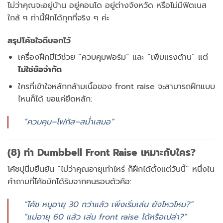
ไม่ว่าคุณจะอยู่บ้าน อยู่คอนโด อยู่ต่างจังหวัด หรือไม่มีฟิตเนส
ใกล้ ๆ ท่านี้ฝึกได้ทุกที่จริง ๆ ค่ะ
สรุปโค้ชใจดีบอกไว้
เครื่องฝึกมีไว้ช่วย “ควบคุมฟอร์ม” และ “เพิ่มแรงต้าน” แต่
ไม่ใช่ข้อจำกัด
ใครที่เข้าใจหลักกล้ามเนื้อของ front raise จะสามารถฝึกแบบ
ไหนก็ได้ ขอแค่ยึดหลัก:
“ควบคุม–โฟกัส–สม่ำเสมอ”
(8) ท่า Dumbbell Front Raise เหมาะกับใคร?
โค้ชปุนิ่มยืนยัน “ไม่ว่าคุณอายุเท่าไหร่ ก็ฝึกได้ตั้งแต่วันนี้” หนึ่งใน
คำถามที่โค้ชมักได้รับจากคนรอบตัวคือ:
“โค้ช หนูอายุ 30 กว่าแล้ว เพิ่งเริ่มเล่น ยังไหวไหม?”
“แม่อายุ 60 แล้ว เล่น front raise ได้หรือเปล่า?”