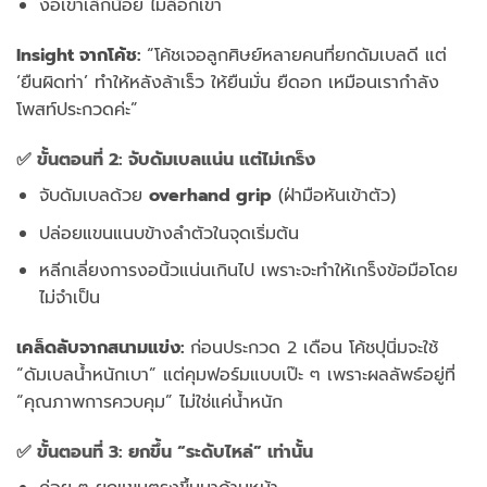
งอเข่าเล็กน้อย ไม่ล็อกเข่า
Insight จากโค้ช:
“โค้ชเจอลูกศิษย์หลายคนที่ยกดัมเบลดี แต่
‘ยืนผิดท่า’ ทำให้หลังล้าเร็ว ให้ยืนมั่น ยืดอก เหมือนเรากำลัง
โพสท์ประกวดค่ะ”
✅ ขั้นตอนที่ 2: จับดัมเบลแน่น แต่ไม่เกร็ง
จับดัมเบลด้วย
overhand grip
(ฝ่ามือหันเข้าตัว)
ปล่อยแขนแนบข้างลำตัวในจุดเริ่มต้น
หลีกเลี่ยงการงอนิ้วแน่นเกินไป เพราะจะทำให้เกร็งข้อมือโดย
ไม่จำเป็น
เคล็ดลับจากสนามแข่ง:
ก่อนประกวด 2 เดือน โค้ชปุนิ่มจะใช้
“ดัมเบลน้ำหนักเบา” แต่คุมฟอร์มแบบเป๊ะ ๆ เพราะผลลัพธ์อยู่ที่
“คุณภาพการควบคุม” ไม่ใช่แค่น้ำหนัก
✅ ขั้นตอนที่ 3: ยกขึ้น “ระดับไหล่” เท่านั้น