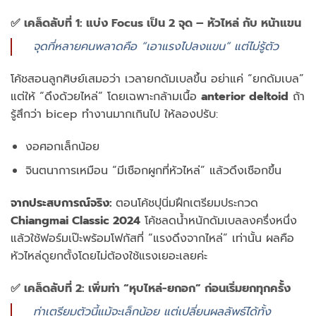
✅ เคล็ดลับที่ 1: แบ่ง Focus เป็น 2 จุด – หัวไหล่ กับ หน้าแขน
จุดที่หลายคนพลาดคือ “เอาแรงไปลงแขน” แต่ไม่รู้ตัว
โค้ชสอนลูกศิษย์เสมอว่า เวลายกดัมเบลขึ้น อย่าแค่ “ยกดัมเบล”
แต่ให้ “ดึงด้วยไหล่” โดยเฉพาะกล้ามเนื้อ
anterior deltoid
ถ้า
รู้สึกว่า bicep ทำงานมากเกินไป ให้ลองปรับ:
งอศอกเล็กน้อย
จินตนาการเหมือน “มีเชือกผูกที่หัวไหล่” แล้วดึงเชือกขึ้น
จากประสบการณ์จริง:
ตอนโค้ชปุนิ่มฝึกเตรียมประกวด
Chiangmai Classic 2024
โค้ชลดน้ำหนักดัมเบลลงครึ่งหนึ่ง
แล้วใช้ฟอร์มเป๊ะพร้อมโฟกัสที่ “แรงดึงจากไหล่” เท่านั้น ผลคือ
หัวไหล่ดูยกตั้งโดยไม่ต้องใช้แรงเยอะเลยค่ะ
✅ เคล็ดลับที่ 2: เพิ่มท่า “หุบไหล่-ยกอก” ก่อนเริ่มยกทุกครั้ง
ท่าเตรียมตัวนี้แม้จะเล็กน้อย แต่เปลี่ยนผลลัพธ์ได้ทั้ง