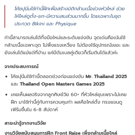
โค้ชปุนิ่มใช้ท่านี้ฝึกเพื่อสร้างมิติกล้ามเนื้อช่วงหัวไหล่ ช่วย
ให้ไหล่ดูตั้ง-ยก-มีความสมส่วนมากขึ้น โดยเฉพาะในชุด
ประกวด Bikini และ Physique
ท่านี้สามารถเล่นได้ทั้งมือใหม่และระดับแข่งขัน จุดเด่นคือเน้นใช้
กล้ามเนื้อเฉพาะจุด ไม่พึ่งแรงเหวี่ยง ไม่ต้องใช้อุปกรณ์เยอะ และ
ยังเล่นได้แม้แต่ที่บ้าน แค่มีดัมเบลคู่เดียวก็เริ่มต้นได้แล้วค่ะ
จากประสบการณ์
โค้ชปุนิ่มใช้ท่านี้ตลอดช่วงก่อนแข่งขัน
Mr. Thailand 2025
และ
Thailand Open Masters Games 2025
เคยเห็นผลจริงจากลูกศิษย์วัย 60+ ที่หัวไหล่ยุบเพราะไม่เคย
ฝึก มาใช้ท่านี้คู่กับการควบคุมท่า ผลคือไหล่ตั้ง ทรงแขนดู
เฟิร์มขึ้นใน 6-8 สัปดาห์
สาระน่ารู้จากงานวิจัย
งานวิจัยสนับสนุนการฝึก Front Raise เพื่อกล้ามเนื้อไหล่