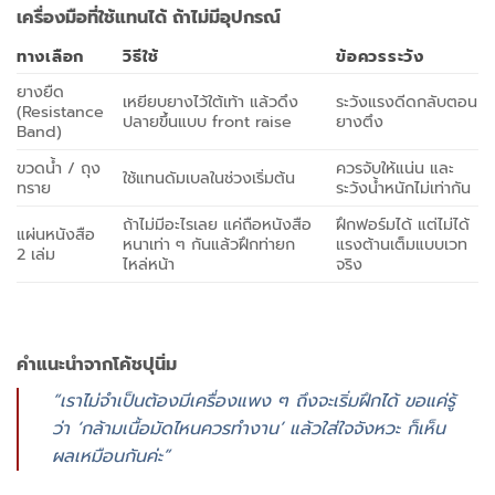
เครื่องมือที่ใช้แทนได้ ถ้าไม่มีอุปกรณ์
ทางเลือก
วิธีใช้
ข้อควรระวัง
ยางยืด
เหยียบยางไว้ใต้เท้า แล้วดึง
ระวังแรงดีดกลับตอน
(Resistance
ปลายขึ้นแบบ front raise
ยางตึง
Band)
ขวดน้ำ / ถุง
ควรจับให้แน่น และ
ใช้แทนดัมเบลในช่วงเริ่มต้น
ทราย
ระวังน้ำหนักไม่เท่ากัน
ถ้าไม่มีอะไรเลย แค่ถือหนังสือ
ฝึกฟอร์มได้ แต่ไม่ได้
แผ่นหนังสือ
หนาเท่า ๆ กันแล้วฝึกท่ายก
แรงต้านเต็มแบบเวท
2 เล่ม
ไหล่หน้า
จริง
คำแนะนำจากโค้ชปุนิ่ม
“เราไม่จำเป็นต้องมีเครื่องแพง ๆ ถึงจะเริ่มฝึกได้ ขอแค่รู้
ว่า ‘กล้ามเนื้อมัดไหนควรทำงาน’ แล้วใส่ใจจังหวะ ก็เห็น
ผลเหมือนกันค่ะ”