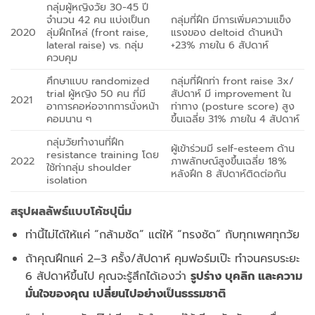
กลุ่มผู้หญิงวัย 30-45 ปี
จำนวน 42 คน แบ่งเป็นก
กลุ่มที่ฝึก มีการเพิ่มความแข็ง
2020
ลุ่มฝึกไหล่ (front raise,
แรงของ deltoid ด้านหน้า
lateral raise) vs. กลุ่ม
+23% ภายใน 6 สัปดาห์
ควบคุม
ศึกษาแบบ randomized
กลุ่มที่ฝึกท่า front raise 3x/
trial ผู้หญิง 50 คน ที่มี
สัปดาห์ มี improvement ใน
2021
อาการคอห่อจากการนั่งหน้า
ท่าทาง (posture score) สูง
คอมนาน ๆ
ขึ้นเฉลี่ย 31% ภายใน 4 สัปดาห์
กลุ่มวัยทำงานที่ฝึก
ผู้เข้าร่วมมี self-esteem ด้าน
resistance training โดย
2022
ภาพลักษณ์สูงขึ้นเฉลี่ย 18%
ใช้ท่ากลุ่ม shoulder
หลังฝึก 8 สัปดาห์ติดต่อกัน
isolation
สรุปผลลัพธ์แบบโค้ชปุนิ่ม
ท่านี้ไม่ได้ให้แค่ “กล้ามชัด” แต่ให้ “ทรงชัด” กับทุกเพศทุกวัย
ถ้าคุณฝึกแค่ 2–3 ครั้ง/สัปดาห์ คุมฟอร์มเป๊ะ ทำจนครบระยะ
6 สัปดาห์ขึ้นไป คุณจะรู้สึกได้เองว่า
รูปร่าง บุคลิก และความ
มั่นใจของคุณ เปลี่ยนไปอย่างเป็นธรรมชาติ