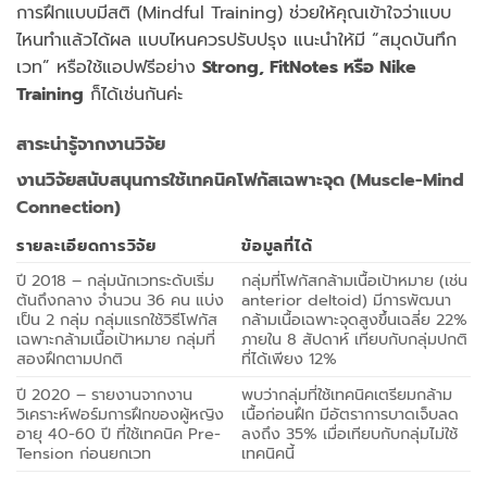
การฝึกแบบมีสติ (Mindful Training) ช่วยให้คุณเข้าใจว่าแบบ
ไหนทำแล้วได้ผล แบบไหนควรปรับปรุง แนะนำให้มี “สมุดบันทึก
เวท” หรือใช้แอปฟรีอย่าง
Strong, FitNotes หรือ Nike
Training
ก็ได้เช่นกันค่ะ
สาระน่ารู้จากงานวิจัย
งานวิจัยสนับสนุนการใช้เทคนิคโฟกัสเฉพาะจุด (Muscle-Mind
Connection)
รายละเอียดการวิจัย
ข้อมูลที่ได้
ปี 2018 – กลุ่มนักเวทระดับเริ่ม
กลุ่มที่โฟกัสกล้ามเนื้อเป้าหมาย (เช่น
ต้นถึงกลาง จำนวน 36 คน แบ่ง
anterior deltoid) มีการพัฒนา
เป็น 2 กลุ่ม กลุ่มแรกใช้วิธีโฟกัส
กล้ามเนื้อเฉพาะจุดสูงขึ้นเฉลี่ย 22%
เฉพาะกล้ามเนื้อเป้าหมาย กลุ่มที่
ภายใน 8 สัปดาห์ เทียบกับกลุ่มปกติ
สองฝึกตามปกติ
ที่ได้เพียง 12%
ปี 2020 – รายงานจากงาน
พบว่ากลุ่มที่ใช้เทคนิคเตรียมกล้าม
วิเคราะห์ฟอร์มการฝึกของผู้หญิง
เนื้อก่อนฝึก มีอัตราการบาดเจ็บลด
อายุ 40-60 ปี ที่ใช้เทคนิค Pre-
ลงถึง 35% เมื่อเทียบกับกลุ่มไม่ใช้
Tension ก่อนยกเวท
เทคนิคนี้