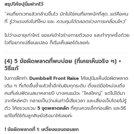
สรุปโค้ชปุนิ่มฝากไว้
“คนที่ยกเวทแล้วกล้ามขึ้นไว มักไม่ใช่คนที่ยกหนักที่สุด…แต่คือคน
ที่
รู้ว่าแรงส่งไปที่ไหน
และ
ควบคุมได้ตลอดช่วงการเคลื่อนไหว
”
ไม่ว่าจะอายุเท่าไหร่ ขอแค่เข้าใจร่างกายตัวเอง และทำทุกครั้งด้วย
ใจที่อยากเปลี่ยนแปลง ก็เริ่มเห็นผลได้เลยค่ะ
(4) 5 ข้อผิดพลาดที่พบบ่อย (ที่เคยเห็นจริง ๆ) +
วิธีแก้
ในการฝึกท่า
Dumbbell Front Raise
โค้ชปุนิ่มเห็นข้อผิดพลาด
เดิม ๆ ที่เกิดขึ้นซ้ำแล้วซ้ำอีกในยิมทุกระดับ ตั้งแต่มือใหม่จนถึง
คนที่เล่นฟิตเนสมาหลายปี บางคนแม้จะ “ไหล่ใหญ่” แต่ไม่ได้มา
จากไหล่หน้า กลายเป็นว่าเล่นท่านี้เสียเวลา และเสี่ยงเจ็บโดยไม่รู้
ตัว โค้ชรวบรวม
5 จุดพลาดหลัก
ที่คุณควรเช็กก่อนฝึก และวิธี
แก้ไขที่ใช้กับลูกศิษย์จริงมาให้เลยค่ะ
❗ ข้อผิดพลาดที่ 1: เหวี่ยงแขนตอนยก