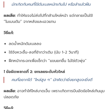
มักเกิดกับคนที่ใช้ดัมเบลหนักเกินไป หรือล้าแล้วฝืน
ผลเสีย:
ทำให้แรงไม่ส่งไปที่กล้ามไหล่หน้า แต่กลายเป็นใช้
“โมเมนตัม” จากหลังและเอวแทน
วิธีแก้:
ลดน้ำหนักดัมเบลลง
ใช้จังหวะขึ้น-ลงที่ช้ากว่าเดิม (นับ 1-2 วินาที)
ฝึกหน้ากระจกเพื่อเช็กว่า “แขนยกขึ้น ไม่ใช่ตัวพุ่ง”
❗ ข้อผิดพลาดที่ 2: ยกเลยระดับหัวไหล่
คนที่อยากได้ “ไหล่สูง ๆ” มักคิดว่ายิ่งยกสูงจะยิ่งดี
ผลเสีย:
อาจทำให้ไหล่บาดเจ็บ เพราะเกิดการบีบอัดข้อไหล่เกินมุม
ปลอดภัย
วิธีแก้: