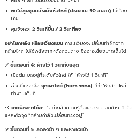
ค่อย ๆ ยกแขนตรงขึ้นมาด้านหน้า
ยกได้สูงสุดแค่ระดับหัวไหล่ (ประมาณ 90 องศา)
ไม่ต้อง
เกิน
คุมจังหวะ
2 วินาทีขึ้น / 2 วินาทีลง
อย่าโยกหลัง หรือเหวี่ยงแขน
การเหวี่ยงจะเปลี่ยนท่าฝึกจาก
กล้ามไหล่ ไปใช้พลังจากหลังส่วนล่าง ซึ่งอาจเสี่ยงบาดเจ็บได้
✅ ขั้นตอนที่ 4: ค้างไว้ 1 วินาทีบนสุด
เมื่อดัมเบลอยู่ที่ระดับหัวไหล่ ให้ “ค้างไว้ 1 วินาที”
ช่วงนี้แหละคือ
จุดเผาไหม้ (burn zone)
ที่ทำให้กล้ามไหล่
ทำงานเต็มที่
🎯
เทคนิคจากโค้ช:
“อย่ากลัวความรู้สึกแสบ ๆ ตอนค้างไว้ นั่น
แหละคือจุดที่กล้ามกำลังเปลี่ยนทรงอยู่”
✅ ขั้นตอนที่ 5: ลดลงช้า ๆ และหายใจเข้า