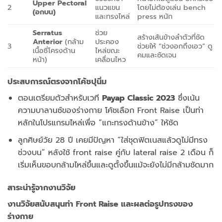
Upper Pectoral
2
แนวแขน
โดยไม่ต้องเล่น bench
(อกบน)
และทรงไหล่
press หนัก
Serratus
ช่วย
สร้างเส้นข้างลำตัวที่ชัด
Anterior
(กล้าม
ประคอง
3
ช่วยให้ “ช่วงอกถึงเอว” ดู
เนื้อซี่โครงด้าน
ไหล่ขณะ
คมและชัดเจน
หน้า)
เคลื่อนไหว
ประสบการณ์ตรงจากโค้ชปุนิ่ม
ตอนเตรียมตัวสำหรับเวที
Payap Classic 2023
ซึ่งเน้น
ความบาลานซ์ของร่างกาย โค้ชเลือก Front Raise เป็นท่า
หลักในโปรแกรมไหล่เพื่อ “แกะทรงด้านข้าง” ให้ชัด
ลูกศิษย์วัย 28 ปี เคยมีปัญหา “ใส่ชุดฟิตเนสแล้วดูไม่มีทรง
ช่วงบน” หลังใช้ front raise คู่กับ lateral raise 2 เดือน ก็
เริ่มเห็นขอบกล้ามไหล่ขึ้นและดูตั้งขึ้นแม้จะยังไม่มีกล้ามชัดมาก
สาระน่ารู้จากงานวิจัย
งานวิจัยสนับสนุนท่า Front Raise และผลต่อรูปทรงของ
ร่างกาย