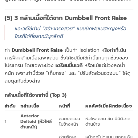
(5) 3 กล้ามเนื้อที่ได้จาก Dumbbell Front Raise
และวิธีใช้ท่านี้ “สร้างทรงสวย” แบบนักฟิตเนสหญิงหรือ
ใครก็ได้ที่อยากมีบุคลิกดี
ท่า
Dumbbell Front Raise
เป็นท่า Isolation หรือท่าที่เน้น
การฝึกกล้ามเนื้อเฉพาะส่วน ซึ่งโค้ชปุนิ่มใช้ท่านี้แทบทุกช่วงของ
โปรแกรม โดยเฉพาะช่วง
เตรียมขึ้นเวที
หรือแม้แต่ช่วงลดน้ำ
หนัก เพราะท่านี้ช่วย “เก็บทรง” และ “ปรับสัดส่วนช่วงบน” ให้ดู
สมดุลกับช่วงล่าง
กล้ามเนื้อที่ได้จากท่านี้ (Top 3)
ลำดับ
กล้ามเนื้อ
หน้าที่
ผลลัพธ์เมื่อฝึกต่อเนื่อง
Anterior
ช่วยยกแขน
หัวไหล่กลม ชัด มีมิติจาก
1
Deltoid (หัวไหล่
ไปข้างหน้า
ด้านข้าง
ด้านหน้า)
ช่วยรักษา
หน้าอกไม่ดูแบน ยกกระชับ