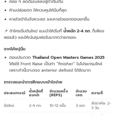
ค่อย ๆ ลดดัมเบลลงสู่ท่าเริ่มต้น
ห้ามปล่อยตก ให้ควบคุมให้นิ่มที่สุด
หายใจเข้าในจังหวะลด และหายใจออกตอนยกขึ้น
📌 ถ้าใครเริ่มต้นใหม่ แนะนำให้เริ่มที่
น้ำหนัก 2-4 กก.
ก็เพียง
พอแล้ว และให้เน้นคุมฟอร์มมากกว่ายกเยอะ
จากโค้ชปุนิ่ม
ตอนประกวด
Thailand Open Masters Games 2025
โค้ชใช้ Front Raise เป็นท่า “finisher” ในโปรแกรมไหล่
เพราะท่านี้เจาะตรง anterior deltoid ได้ชัดมาก
ตารางแนะนำการฝึกแบบเข้าใจง่าย
น้ำหนักที่
จำนวนครั้ง
จำนวน
ประสบการณ์
ความถี่
แนะนำ
(REPS)
เซต
สัปดาห์ละ 2-
มือใหม่
2-4 กก.
10-12 ครั้ง
3 เซต
3 วัน