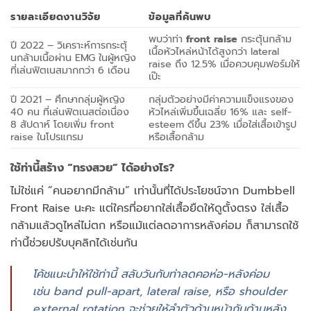
รายละเอียดงานวิจัย
ข้อมูลที่ค้นพบ
พบว่าท่า
front raise
กระตุ้นกล้าม
ปี 2022 – วิเคราะห์การกระตุ้
เนื้อหัวไหล่หน้าได้สูงกว่า lateral
นกล้ามเนื้อผ่าน EMG ในผู้หญิง
raise ถึง 12.5% เมื่อควบคุมฟอร์มให้
ที่เล่นฟิตเนสมากกว่า 6 เดือน
เป๊ะ
ปี 2021 – ศึกษากลุ่มผู้หญิง
กลุ่มตัวอย่างมีค่าความแข็งแรงของ
40 คน ที่เล่นฟิตเนสต่อเนื่อง
หัวไหล่เพิ่มขึ้นเฉลี่ย 16% และ self-
8 สัปดาห์ โดยเพิ่ม front
esteem ดีขึ้น 23% เมื่อใส่เสื้อเข้ารูป
raise ในโปรแกรม
หรือเสื้อกล้าม
ใช้ท่านี้สร้าง “ทรงสวย” ได้อย่างไร?
ไม่ใช่แค่ “คนอยากมีกล้าม” เท่านั้นที่ได้ประโยชน์จาก Dumbbell
Front Raise นะคะ แต่ใครที่อยากใส่เสื้อยืดให้ดูตั้งตรง ใส่เสื้อ
กล้ามแล้วดูไหล่ไม่ตก หรือแม้แต่ลดอาการหลังค่อม ก็สามารถใช้
ท่านี้ช่วยปรับบุคลิกได้เช่นกัน
โค้ชแนะนำให้ใช้ท่านี้ สลับวันกับท่าลดคอห่อ-หลังค่อม
เช่น band pull-apart, lateral raise, หรือ shoulder
external rotation จะช่วยให้ลำตัวด้านหน้ากับด้านหลัง