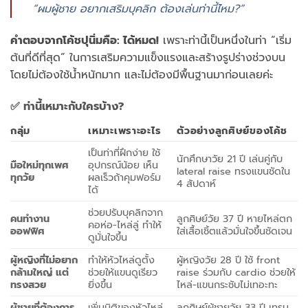
“ผมผู้ชาย อยากเสริมบุคลิก ต้องเล่นท่านี้ไหม?”
คำตอบจากโค้ชปุนิ่มคือ: ได้หมด!
เพราะท่านี้เป็นหนึ่งในท่า “เริ่ม
ต้นที่ดีที่สุด” ในการเสริมความแข็งแรงและสร้างรูปร่างช่วงบน
โดยไม่ต้องใช้น้ำหนักมาก และไม่ต้องมีพื้นฐานมาก่อนเลยค่ะ
✅ ท่านี้เหมาะกับใครบ้าง?
กลุ่ม
เหมาะเพราะอะไร
ตัวอย่างลูกศิษย์ของโค้ช
เป็นท่าที่ฝึกง่าย ใช้
นักศึกษาวัย 21 ปี เล่นคู่กับ
มือใหม่ทุกเพศ
อุปกรณ์น้อย เห็น
lateral raise ทรงแขนชัดใน
ทุกวัย
ผลเร็วถ้าคุมฟอร์ม
4 สัปดาห์
ได้
ช่วยปรับบุคลิกจาก
คนทำงาน
ลูกศิษย์วัย 37 ปี หายไหล่ตก
คอห่อ-ไหล่ลู่ ทำให้
ออฟฟิศ
ใส่เสื้อเชิ้ตแล้วมั่นใจขึ้นชัดเจน
ดูมั่นใจขึ้น
ผู้หญิงที่ไม่อยาก
ทำให้หัวไหล่ดูตั้ง
ผู้หญิงวัย 28 ปี ใช้ front
กล้ามใหญ่ แต่
ช่วยให้แขนดูเรียว
raise ร่วมกับ cardio ช่วยให้
ทรงสวย
ยิ่งขึ้น
ไหล่-แขนกระชับไม่เทอะทะ
ผู้ชายที่ต้องการ
เพิ่มมิติของหัวไหล่
ลูกศิษย์ผู้ชายวัย 33 ปี เทรน