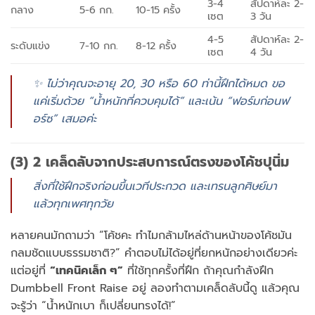
3-4
สัปดาห์ละ 2-
กลาง
5-6 กก.
10-15 ครั้ง
เซต
3 วัน
4-5
สัปดาห์ละ 2-
ระดับแข่ง
7-10 กก.
8-12 ครั้ง
เซต
4 วัน
✨ ไม่ว่าคุณจะอายุ 20, 30 หรือ 60 ท่านี้ฝึกได้หมด ขอ
แค่เริ่มด้วย “น้ำหนักที่ควบคุมได้” และเน้น “ฟอร์มก่อนฟ
อร์ซ” เสมอค่ะ
(3) 2 เคล็ดลับจากประสบการณ์ตรงของโค้ชปุนิ่ม
สิ่งที่ใช้ฝึกจริงก่อนขึ้นเวทีประกวด และเทรนลูกศิษย์มา
แล้วทุกเพศทุกวัย
หลายคนมักถามว่า “โค้ชคะ ทำไมกล้ามไหล่ด้านหน้าของโค้ชมัน
กลมชัดแบบธรรมชาติ?” คำตอบไม่ได้อยู่ที่ยกหนักอย่างเดียวค่ะ
แต่อยู่ที่
“เทคนิคเล็ก ๆ”
ที่ใช้ทุกครั้งที่ฝึก ถ้าคุณกำลังฝึก
Dumbbell Front Raise อยู่ ลองทำตามเคล็ดลับนี้ดู แล้วคุณ
จะรู้ว่า “น้ำหนักเบา ก็เปลี่ยนทรงได้!”