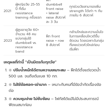
ฝึก
ผู้หญิงวัย 25-55
dumbbell
ทุกช่วงวัยสามารถเพิ่ม
ปี ที่เริ่ม
front raise
2021
strength ได้เท่า ๆ กัน
resistance
+ lateral
ภายใน 6 สัปดาห์
training ครั้งแรก
raise สัปดาห์
ละ 3 วัน
ผู้สูงอายุวัย 60+
กล้ามไหล่และความมั่นใจ
จำนวน 48 คน
ฝึก front
ในการเคลื่อนไหวดีขึ้น
แบ่งกลุ่มใช้
2023
raise + row
ชัดเจน โดยเฉพาะในกลุ่ม
dumbbell vs.
8 สัปดาห์
ที่เคยปวดหัวไหล่ก่อน
resistance
เริ่มฝึก
band
เหตุผลที่ท่านี้ “เป็นมิตรกับทุกวัย”
❇️
ปรับน้ำหนักได้ตามความเหมาะสม
– ฝึกได้ตั้งแต่ขวดน้ำ
500 มล. จนถึงดัมเบล 10 กก.
❇️
ไม่ใช้ข้อศอก-เข่ามาก
– เหมาะกับคนที่มีข้อจำกัดเรื่องข้อ
ต่อ
❇️
ควบคุมง่าย ไม่ซับซ้อน
– โฟกัสได้แม้ไม่มีประสบการณ์
ฟิตเนสมาก่อน