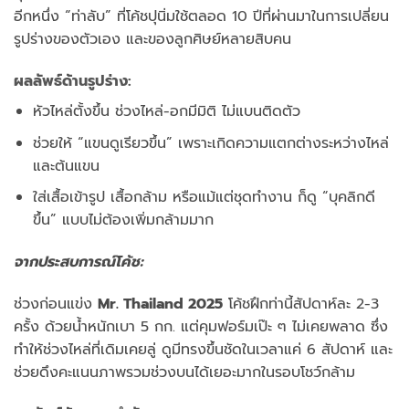
อีกหนึ่ง “ท่าลับ” ที่โค้ชปุนิ่มใช้ตลอด 10 ปีที่ผ่านมาในการเปลี่ยน
รูปร่างของตัวเอง และของลูกศิษย์หลายสิบคน
ผลลัพธ์ด้านรูปร่าง:
หัวไหล่ตั้งขึ้น ช่วงไหล่-อกมีมิติ ไม่แบนติดตัว
ช่วยให้ “แขนดูเรียวขึ้น” เพราะเกิดความแตกต่างระหว่างไหล่
และต้นแขน
ใส่เสื้อเข้ารูป เสื้อกล้าม หรือแม้แต่ชุดทำงาน ก็ดู “บุคลิกดี
ขึ้น” แบบไม่ต้องเพิ่มกล้ามมาก
จากประสบการณ์โค้ช:
ช่วงก่อนแข่ง
Mr. Thailand 2025
โค้ชฝึกท่านี้สัปดาห์ละ 2-3
ครั้ง ด้วยน้ำหนักเบา 5 กก. แต่คุมฟอร์มเป๊ะ ๆ ไม่เคยพลาด ซึ่ง
ทำให้ช่วงไหล่ที่เดิมเคยลู่ ดูมีทรงขึ้นชัดในเวลาแค่ 6 สัปดาห์ และ
ช่วยดึงคะแนนภาพรวมช่วงบนได้เยอะมากในรอบโชว์กล้าม