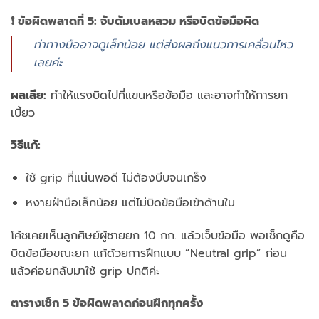
❗ ข้อผิดพลาดที่ 5: จับดัมเบลหลวม หรือบิดข้อมือผิด
ท่าทางมืออาจดูเล็กน้อย แต่ส่งผลถึงแนวการเคลื่อนไหว
เลยค่ะ
ผลเสีย:
ทำให้แรงบิดไปที่แขนหรือข้อมือ และอาจทำให้การยก
เบี้ยว
วิธีแก้:
ใช้ grip ที่แน่นพอดี ไม่ต้องบีบจนเกร็ง
หงายฝ่ามือเล็กน้อย แต่ไม่บิดข้อมือเข้าด้านใน
โค้ชเคยเห็นลูกศิษย์ผู้ชายยก 10 กก. แล้วเจ็บข้อมือ พอเช็กดูคือ
บิดข้อมือขณะยก แก้ด้วยการฝึกแบบ “Neutral grip” ก่อน
แล้วค่อยกลับมาใช้ grip ปกติค่ะ
ตารางเช็ก 5 ข้อผิดพลาดก่อนฝึกทุกครั้ง