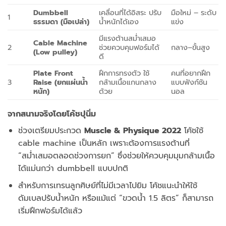
Dumbbell
เคลื่อนที่ได้อิสระ ปรับ
มือใหม่ – ระดับ
1
ธรรมดา (มือเปล่า)
น้ำหนักได้เอง
แข่ง
มีแรงต้านสม่ำเสมอ
Cable Machine
2
ช่วยควบคุมฟอร์มได้
กลาง–ขั้นสูง
(Low pulley)
ดี
Plate Front
ฝึกการทรงตัว ใช้
คนที่อยากฝึก
3
Raise (ยกแผ่นน้ำ
กล้ามเนื้อแกนกลาง
แบบฟังก์ชัน
หนัก)
ด้วย
นอล
จากสนามจริงโดยโค้ชปุนิ่ม
ช่วงเตรียมประกวด
Muscle & Physique 2022
โค้ชใช้
cable machine เป็นหลัก เพราะต้องการแรงต้านที่
“สม่ำเสมอตลอดช่วงการยก” ซึ่งช่วยให้ควบคุมมุมกล้ามเนื้อ
ได้แม่นกว่า dumbbell แบบปกติ
สำหรับการเทรนลูกศิษย์ที่ไม่มีเวลาไปยิม โค้ชแนะนำให้ใช้
ดัมเบลปรับน้ำหนัก หรือแม้แต่ “ขวดน้ำ 1.5 ลิตร” ก็สามารถ
เริ่มฝึกฟอร์มได้แล้ว