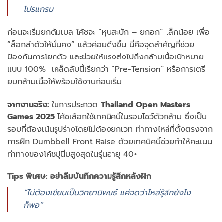
โปรแกรม
ก่อนจะเริ่มยกดัมเบล โค้ชจะ “หุบสะบัก – ยกอก” เล็กน้อย เพื่อ
“ล็อกลำตัวให้มั่นคง” แล้วค่อยดึงขึ้น นี่คือจุดสำคัญที่ช่วย
ป้องกันการโยกตัว และช่วยให้แรงส่งไปถึงกล้ามเนื้อเป้าหมาย
แบบ 100% เคล็ดลับนี้เรียกว่า “Pre-Tension” หรือการเตรี
ยมกล้ามเนื้อให้พร้อมใช้งานก่อนเริ่ม
จากงานจริง:
ในการประกวด
Thailand Open Masters
Games 2025
โค้ชเลือกใช้เทคนิคนี้ในรอบโชว์ตัวกล้าม ซึ่งเป็น
รอบที่ต้องเน้นรูปร่างโดยไม่ต้องยกเวท ท่าทางไหล่ที่ตั้งตรงจาก
การฝึก Dumbbell Front Raise ด้วยเทคนิคนี้ช่วยทำให้คะแนน
ท่าทางของโค้ชปุนิ่มสูงสุดในรุ่นอายุ 40+
Tips พิเศษ: อย่าลืมบันทึกความรู้สึกหลังฝึก
“ไม่ต้องเขียนเป็นวิทยานิพนธ์ แค่จดว่าไหล่รู้สึกยังไง
ก็พอ”