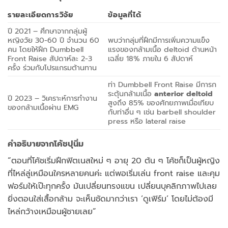
รายละเอียดการวิจัย
ข้อมูลที่ได้
ปี 2021 – ศึกษาจากกลุ่มผู้
หญิงวัย 30-60 ปี จำนวน 60
พบว่ากลุ่มที่ฝึกมีการเพิ่มความแข็ง
คน โดยให้ฝึก Dumbbell
แรงของกล้ามเนื้อ deltoid ด้านหน้า
Front Raise สัปดาห์ละ 2-3
เฉลี่ย 18% ภายใน 6 สัปดาห์
ครั้ง ร่วมกับโปรแกรมต้านทาน
ท่า Dumbbell Front Raise มีการก
ระตุ้นกล้ามเนื้อ
anterior deltoid
ปี 2023 – วิเคราะห์การทำงาน
สูงถึง 85% ของศักยภาพเมื่อเทียบ
ของกล้ามเนื้อผ่าน EMG
กับท่าอื่น ๆ เช่น barbell shoulder
press หรือ lateral raise
คำอธิบายจากโค้ชปุนิ่ม
“ตอนที่โค้ชเริ่มฝึกฟิตเนสใหม่ ๆ อายุ 20 ต้น ๆ โค้ชก็เป็นผู้หญิง
ที่ไหล่ลู่เหมือนใครหลายคนค่ะ แต่พอเริ่มเล่น front raise และคุม
ฟอร์มให้เป๊ะทุกครั้ง มันเปลี่ยนทรงแขน เปลี่ยนบุคลิกภาพไปเลย
ยิ่งตอนใส่เสื้อกล้าม จะเห็นชัดมากว่าเรา ‘ดูเฟิร์ม’ โดยไม่ต้องมี
ไหล่กว้างเหมือนผู้ชายเลย”