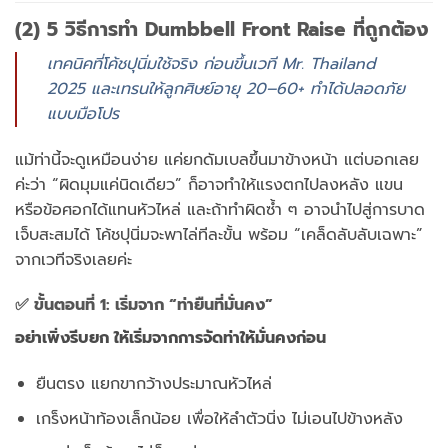
(2) 5 วิธีการทำ Dumbbell Front Raise ที่ถูกต้อง
เทคนิคที่โค้ชปุนิ่มใช้จริง ก่อนขึ้นเวที Mr. Thailand
2025 และเทรนให้ลูกศิษย์อายุ 20–60+ ทำได้ปลอดภัย
แบบมือโปร
แม้ท่านี้จะดูเหมือนง่าย แค่ยกดัมเบลขึ้นมาข้างหน้า แต่บอกเลย
ค่ะว่า “ผิดมุมแค่นิดเดียว” ก็อาจทำให้แรงตกไปลงหลัง แขน
หรือข้อศอกได้แทนหัวไหล่ และถ้าทำผิดซ้ำ ๆ อาจนำไปสู่การบาด
เจ็บสะสมได้ โค้ชปุนิ่มจะพาไล่ทีละขั้น พร้อม “เคล็ดลับลับเฉพาะ”
จากเวทีจริงเลยค่ะ
✅ ขั้นตอนที่ 1: เริ่มจาก “ท่ายืนที่มั่นคง”
อย่าเพิ่งรีบยก ให้เริ่มจากการจัดท่าให้มั่นคงก่อน
ยืนตรง แยกขากว้างประมาณหัวไหล่
เกร็งหน้าท้องเล็กน้อย เพื่อให้ลำตัวนิ่ง ไม่เอนไปข้างหลัง