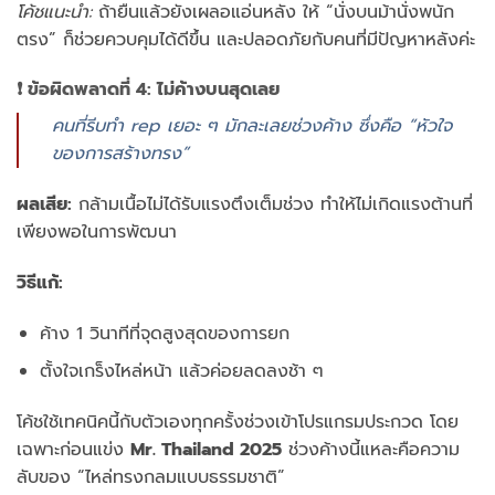
โค้ชแนะนำ:
ถ้ายืนแล้วยังเผลอแอ่นหลัง ให้ “นั่งบนม้านั่งพนัก
ตรง” ก็ช่วยควบคุมได้ดีขึ้น และปลอดภัยกับคนที่มีปัญหาหลังค่ะ
❗ ข้อผิดพลาดที่ 4: ไม่ค้างบนสุดเลย
คนที่รีบทำ rep เยอะ ๆ มักละเลยช่วงค้าง ซึ่งคือ “หัวใจ
ของการสร้างทรง”
ผลเสีย:
กล้ามเนื้อไม่ได้รับแรงตึงเต็มช่วง ทำให้ไม่เกิดแรงต้านที่
เพียงพอในการพัฒนา
วิธีแก้:
ค้าง 1 วินาทีที่จุดสูงสุดของการยก
ตั้งใจเกร็งไหล่หน้า แล้วค่อยลดลงช้า ๆ
โค้ชใช้เทคนิคนี้กับตัวเองทุกครั้งช่วงเข้าโปรแกรมประกวด โดย
เฉพาะก่อนแข่ง
Mr. Thailand 2025
ช่วงค้างนี้แหละคือความ
ลับของ “ไหล่ทรงกลมแบบธรรมชาติ”