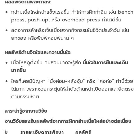
ผลลัพธ์ด้านพละกำลัง:
กล้ามเนื้อไหล่หน้าแข็งแรงขึ้น ทำให้การฝึกท่าอื่น เช่น bench
press, push-up, หรือ overhead press ทำได้ดีขึ้น
ลดอาการล้าหรือเจ็บเมื่อยจากกิจกรรมในชีวิตประจำวัน เช่น
ยกของ หรือพิมพ์คอมพ์นาน ๆ
ผลลัพธ์ด้านจิตใจและความมั่นใจ:
เมื่อไหล่ดูตั้งขึ้น คนส่วนมากจะรู้สึก
มั่นใจในการยืนและเดิน
มากขึ้น
ใครที่เคยมีปัญหา “นั่งค่อม-หลังงุ้ม” หรือ “คอห่อ” ท่านี้ช่วย
ได้มาก เพราะช่วยกระตุ้นให้ลำตัวด้านหน้าเปิดออกและยืดตรง
ตามธรรมชาติ
สาระน่ารู้จากงานวิจัย
งานวิจัยรองรับผลลัพธ์จากการฝึกกล้ามเนื้อไหล่อย่างต่อเนื่อง
ปี
รายละเอียดการศึกษา
ผลลัพธ์