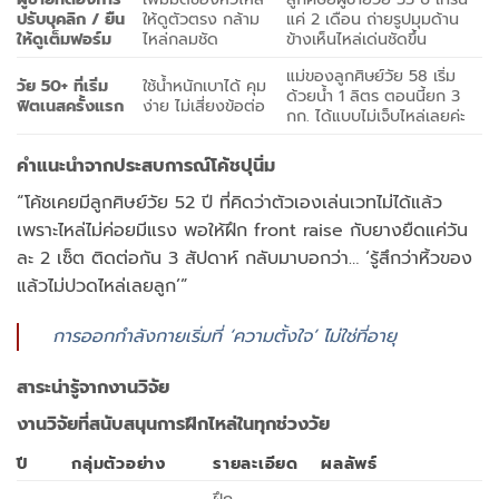
ปรับบุคลิก / ยืน
ให้ดูตัวตรง กล้าม
แค่ 2 เดือน ถ่ายรูปมุมด้าน
ให้ดูเต็มฟอร์ม
ไหล่กลมชัด
ข้างเห็นไหล่เด่นชัดขึ้น
แม่ของลูกศิษย์วัย 58 เริ่ม
วัย 50+ ที่เริ่ม
ใช้น้ำหนักเบาได้ คุม
ด้วยน้ำ 1 ลิตร ตอนนี้ยก 3
ฟิตเนสครั้งแรก
ง่าย ไม่เสี่ยงข้อต่อ
กก. ได้แบบไม่เจ็บไหล่เลยค่ะ
คำแนะนำจากประสบการณ์โค้ชปุนิ่ม
“โค้ชเคยมีลูกศิษย์วัย 52 ปี ที่คิดว่าตัวเองเล่นเวทไม่ได้แล้ว
เพราะไหล่ไม่ค่อยมีแรง พอให้ฝึก front raise กับยางยืดแค่วัน
ละ 2 เซ็ต ติดต่อกัน 3 สัปดาห์ กลับมาบอกว่า… ‘รู้สึกว่าหิ้วของ
แล้วไม่ปวดไหล่เลยลูก’”
การออกกำลังกายเริ่มที่ ‘ความตั้งใจ’ ไม่ใช่ที่อายุ
สาระน่ารู้จากงานวิจัย
งานวิจัยที่สนับสนุนการฝึกไหล่ในทุกช่วงวัย
ปี
กลุ่มตัวอย่าง
รายละเอียด
ผลลัพธ์