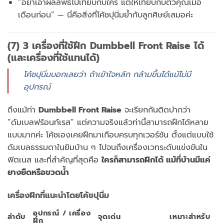
“อย่าเอาผลลัพธ์ไปเทียบกับใคร แต่ให้เทียบกับตัวคุณเมื่อ
เดือนก่อน” — นี่คือสิ่งที่โค้ชปุนิ่มย้ำกับลูกศิษย์เสมอค่ะ
(7) 3 เครื่องที่ใช้ฝึก Dumbbell Front Raise ได้
(และเครื่องที่ใช้แทนได้)
โค้ชปุนิ่มบอกเลยว่า ถ้าเข้าใจหลัก กล้ามขึ้นได้แม้ไม่มี
อุปกรณ์
ถึงแม้ท่า
Dumbbell Front Raise
จะเรียกกันติดปากว่า
“ดัมเบลฟร้อนท์เรส” แต่ความจริงแล้วท่านี้สามารถฝึกได้หลาย
แบบมากค่ะ โค้ชเองเคยฝึกมาเกือบครบทุกเวอร์ชัน ตั้งแต่แบบใช้
ดัมเบลธรรมดาในยิมบ้าน ๆ ไปจนถึงเครื่องเวทระดับแข่งขันใน
ฟิตเนส และที่สำคัญที่สุดคือ
ใครก็สามารถฝึกได้ แม้ที่บ้านมีแค่
ยางยืดหรือขวดน้ำ
เครื่องฝึกที่แนะนำโดยโค้ชปุนิ่ม
อุปกรณ์ / เครื่อง
ลำดับ
จุดเด่น
เหมาะสำหรับ
ฝึก