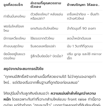
คำถามที่คุณควรถาม
จุดที่ควรเช็ก
ถ้าพบปัญหา ให้ลอง…
ตัวเอง
ตัวเอียงไหม? หลังแอ่น
เกร็งหน้าท้อง – ยืนเท้า
ท่ายืนมั่นคงไหม
หรือเปล่า?
กว้างหัวไหล่
ฟอร์มไหล่โอเค
ยกเกินระดับไหล่ไหม
จำกัดมุมที่ 90 องศา
ไหม
มีการเหวี่ยงไหม
ใช้แรงจากตัวไหม
ลดน้ำหนักดัมเบล
ค้างบนสุดไหม
รีบลดลงหรือเปล่า
นับ 1 วินาทีที่จุดบน
ข้อมืออยู่ในแนว
ปรับ grip และใช้ mirror
รู้สึกเจ็บข้อมือ? บิดมือ?
ตรงไหม
เช็ก
สรุปจากประสบการณ์โค้ช
“ทุกคนมีสิทธิ์สร้างกล้ามเนื้อที่สวยงามได้ ไม่ว่าคุณจะอายุเท่า
ไหร่… แต่ต้องเริ่มจากพื้นฐานที่ถูกต้องก่อนเสมอ”
โค้ชปุนิ่มย้ำกับลูกศิษย์เสมอว่า
ความแม่นยำสำคัญกว่าความ
หนัก
โดยเฉพาะกับท่าที่เจาะกล้ามไหล่แบบ front raise ท่านี้อาจ
ดูง่าย แต่ถ้าทำถูก “ทรงมาเร็ว” มากกว่าหลายท่าที่ซับซ้อนอีกค่ะ