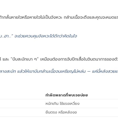
ั้นหายใจหรือหายใจไม่เป็นจังหวะ กล้ามเนื้อจะตึงและคุณจะหมดแรงเ
ึบ…ฮา…” จะช่วยควบคุมจังหวะได้ดีกว่าคิดในใจ
 และ “บีบสะบักเบา ๆ” เหมือนต้องการจับปีกเสื้อในจินตนาการของต
ลางสะบัก แล้วให้เขาบีบกล้ามเนื้อจนเหรียญไม่หล่น — แค่นี้หลังสวยแ
ทำผิดพลาดที่พบเจอบ่อย
หนักเกิน ใช้แรงเหวี่ยง
ยืนตรง หรือหลังงอ