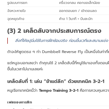
รูปแบบการยก
ครึ่งวงกลม ศอกงอเล็กน้อย
จังหวะหายใจ
ออกตอนยก / เข้าตอนลด
จุดหยุดค้าง
ค้าง 1 วินาที + บีบสะบัก
(3) 2 เคล็ดลับจากประสบการณ์ตรง
สิ่งที่โค้ชปุนิ่มใช้ในการฝึกซ้อมจริง ก่อนขึ้นเวทีและสนามแข่ง
ถ้าจะให้พูดตรง ๆ ท่า Dumbbell Reverse Fly เป็นหนึ่งในท่าที่หลา
แต่หนูจะบอกเลยว่า ถ้าคุณใช้ 2 เคล็ดลับนี้ที่หนูใช้มาเองทั้งตอนฝ
ขึ้นในเวลาไม่นานเลยค่ะ
เคล็ดลับที่ 1: เล่น “ช้าแต่ลึก” ด้วยเทคนิค 3-2-1
หนูเรียกเทคนิคนี้ว่า
Tempo Training 3-2-1
คือการควบคุมความ
เฟสของการฝึก