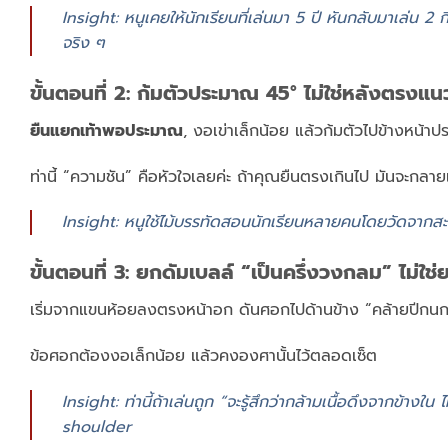
Insight: หนูเคยให้นักเรียนที่เล่นมา 5 ปี หันกลับมาเล่น 2 ก
จริง ๆ
ขั้นตอนที่ 2: ก้มตัวประมาณ 45° ไม่ใช่หลังตรงแนว
ยืนแยกเท้าพอประมาณ
, งอเข่าเล็กน้อย แล้วก้มตัวไปข้างหน
ท่านี้ “ความชัน” คือหัวใจเลยค่ะ ถ้าคุณยืนตรงเกินไป มันจะกลาย
Insight: หนูใช้ไม้บรรทัดสอนนักเรียนหลายคนโดยวัดจากสะโพ
ขั้นตอนที่ 3: ยกดัมเบลล์ “เป็นครึ่งวงกลม” ไม่ใช
เริ่มจากแขนห้อยลงตรงหน้าอก ดันศอกไปด้านข้าง “คล้ายปีกน
ข้อศอกต้องงอเล็กน้อย แล้วคงองศานั้นไว้ตลอดเซ็ต
Insight: ท่านี้ถ้าเล่นถูก “จะรู้สึกว่ากล้ามเนื้อดึงจากข้า
shoulder