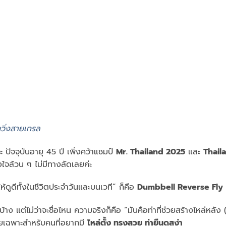
กวิ่งสายเทรล
ะ ปัจจุบันอายุ 45 ปี เพิ่งคว้าแชมป์
Mr. Thailand 2025
และ
Thail
ใจล้วน ๆ ไม่มีทางลัดเลยค่ะ
้ดูดีทั้งในชีวิตประจำวันและบนเวที” ก็คือ
Dumbbell Reverse Fly
้าง แต่ไม่ว่าจะชื่อไหน ความจริงก็คือ “มันคือท่าที่ช่วยสร้างไหล่หลัง 
ยเฉพาะสำหรับคนที่อยากมี
ไหล่ตั้ง ทรงสวย ท่ายืนดูสง่า