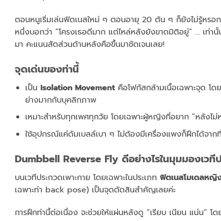
ตอนหนูเริ่มเล่นฟิตเนสใหม่ ๆ ตอนอายุ 20 ต้น ๆ ก็ยังไม่รู้หรอก
หนึ่งบอกว่า “โครงเธอดีมาก แต่ไหล่หลังยังขาดมิติอยู่” … เท่านั้น
มา คะแนนสัดส่วนด้านหลังคือขึ้นมาชัดเจนเลย!
จุดเด่นของท่านี้
เป็น
Isolation Movement
คือโฟกัสกล้ามเนื้อเฉพาะจุด โ
ย่างมากกับบุคลิกภาพ
เหมาะสำหรับทุกเพศทุกวัย โดยเฉพาะผู้หญิงที่อยาก “หลังไม
ใช้อุปกรณ์แค่ดัมเบลล์เบา ๆ ไม่ต้องมีเครื่องแพงก็ฝึกได้จากที
Dumbbell Reverse Fly ดีอย่างไรในมุมมองเวที
บนเวทีประกวดเพาะกาย โดยเฉพาะในประเภท
ฟิตเนสโมเดลหญิ
เฉพาะท่า back pose) เป็นจุดตัดสินสำคัญเลยค่ะ
การฝึกท่านี้ต่อเนื่อง จะช่วยให้แผ่นหลังดู “เรียบ เนียน แน่น” 