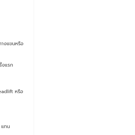
รกางแขนหรือ
รั้งแรก
eadlift หรือ
s แทน