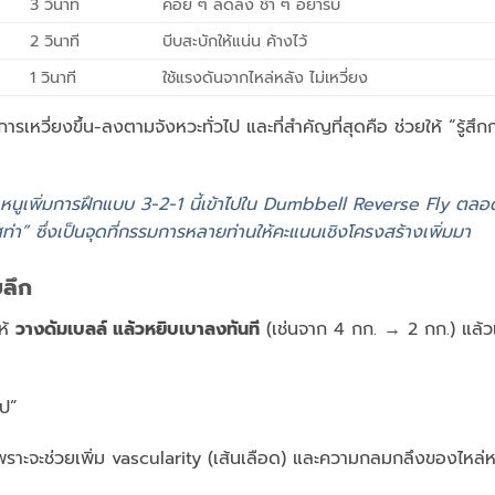
3 วินาที
ค่อย ๆ ลดลง ช้า ๆ อย่ารีบ
2 วินาที
บีบสะบักให้แน่น ค้างไว้
1 วินาที
ใช้แรงดันจากไหล่หลัง ไม่เหวี่ยง
ารเหวี่ยงขึ้น-ลงตามจังหวะทั่วไป และที่สำคัญที่สุดคือ ช่วยให้ “รู้สึกก
 หนูเพิ่มการฝึกแบบ 3-2-1 นี้เข้าไปใน Dumbbell Reverse Fly ตลอ
ท่า” ซึ่งเป็นจุดที่กรรมการหลายท่านให้คะแนนเชิงโครงสร้างเพิ่มมา
ยลึก
ห้
วางดัมเบลล์ แล้วหยิบเบาลงทันที
(เช่นจาก 4 กก. → 2 กก.) แล้วเ
ไป”
 เพราะจะช่วยเพิ่ม vascularity (เส้นเลือด) และความกลมกลึงของไหล่ห