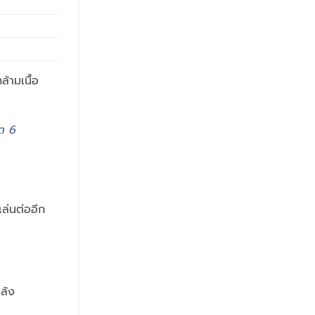
ล้ามเนื้อ
ด 6
ล่นต่ออีก
ลัง