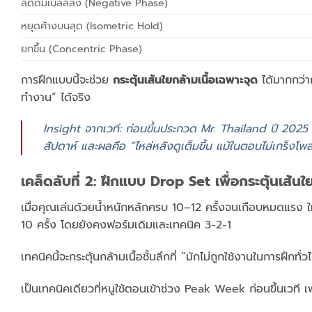
ลดดัมเบลล์ลง (Negative Phase)
หยุดค้างบนสุด (Isometric Hold)
ยกขึ้น (Concentric Phase)
การฝึกแบบนี้จะช่วย
กระตุ้นเส้นใยกล้ามเนื้อเฉพาะจุด
ได้มากกว่าก
ทำงาน” ได้จริง
Insight จากเวที: ก่อนขึ้นประกวด Mr. Thailand ปี 2025
สัปดาห์ และผลคือ “ไหล่หลังดูเต็มขึ้น แม้ในตอนไม่เกร็งโพส
เคล็ดลับที่ 2: ฝึกแบบ Drop Set เพื่อกระตุ้นเส้นใ
เมื่อคุณเล่นด้วยน้ำหนักหลักครบ 10–12 ครั้งจนเกือบหมดแรง ใ
10 ครั้ง โดยยังคงฟอร์มเดิมและเทคนิค 3-2-1
เทคนิคนี้จะกระตุ้นกล้ามเนื้อชั้นลึกที่ “มักไม่ถูกใช้งานในการฝึกทั่ว
เป็นเทคนิคเดียวที่หนูใช้ตอนเข้าช่วง Peak Week ก่อนขึ้นเวที