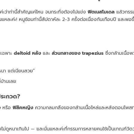
ค่ะว่าท่านี้สำคัญแค่ไหน จนกระทั่งต้องไปแข่ง
ฟิตเนสโมเดล
แล้วกรร
แหละค่ะ! หนูซ้อมท่านี้สัปดาห์ละ 2-3 ครั้งต่อเนื่องกันเกือบปี และพอขึ
ดยเฉพาะ
deltoid หลัง
และ
ส่วนกลางของ trapezius
ซึ่งกล้ามเนื้อพ
่หนา แต่เนียนสวย”
่บ้านเลย
ประกวด?
ง
หรือ
ฟิสิคหญิง
ความกลมกลึงของกล้ามเนื้อไหล่และหลังตอนโพสท่
โดยไม่ดูหนาเกินไป — และนั่นแหละค่ะที่กรรมการหลายคนใช้เป็นเกณฑ์วัด