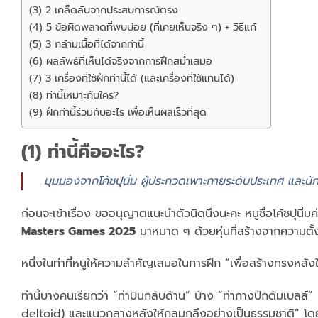
(3) 2 เคล็ดลับจากประสบการณ์ตรง
(4) 5 ข้อผิดพลาดที่พบบ่อย (ที่เคยเห็นจริง ๆ) + วิธีแก้
(5) 3 กล้ามเนื้อที่ได้จากท่านี้
(6) ผลลัพธ์ที่เห็นได้จริงจากการฝึกสม่ำเสมอ
(7) 3 เครื่องที่ใช้ฝึกท่านี้ได้ (และเครื่องที่ใช้แทนได้)
(8) ท่านี้เหมาะกับใคร?
(9) ฝึกท่านี้ร่วมกับอะไร เพื่อเห็นผลเร็วที่สุด
(1) ท่านี้คืออะไร?
มุมมองจากโค้ชปุนิ่ม ผู้ประกวดเพาะกายระดับประเทศ และนั
ก่อนจะเข้าเรื่อง ขออนุญาตแนะนำตัวนิดนึงนะคะ หนูชื่อโค้ชปุนิ่มค่
Masters Games 2025
มาหมาด ๆ ด้วยหุ่นที่สร้างจากความตั้ง
หนึ่งในท่าที่หนูให้ความสำคัญเสมอในการฝึก “เพื่อสร้างทรงหลังให
ท่านี้บางคนเรียกว่า “ท่าบินกลับด้าน” บ้าง “ท่ากางปีกดัมเบลล์” บ
deltoid) และแนวกลางหลังให้กลมกลึงอย่างเป็นธรรมชาติ” โด