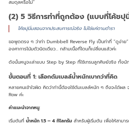
สมดุลหรือไม่”
(2) 5 วิธีการทำที่ถูกต้อง (แบบที่โค้ชปุ
โค้ชปุนิ่มสอนจากประสบการณ์จริง ไม่ใช่แค่ตามตำรา
ขอพูดตรง ๆ ว่าท่า Dumbbell Reverse Fly เป็นท่าที่ “ดูง่าย
องศาการโน้มตัวนิดเดียว… กล้ามเนื้อที่โดนก็เปลี่ยนแล้วค่ะ
ดังนั้นหนูจะเล่าแบบ Step by Step ที่ใช้เทรนลูกศิษย์จริง ทั้งนั
ขั้นตอนที่ 1: เลือกดัมเบลล์น้ำหนักเบากว่าที่คิด
หลายคนเข้าใจผิด คิดว่าท่านี้ต้องใช้ดัมเบลล์หนัก ๆ ถึงจะได้ผล
Row ค่ะ
คำแนะนำจากหนู
:
เริ่มต้นที่
น้ำหนัก 1.5 – 4 กิโลกรัม
สำหรับผู้เริ่มต้น เพื่อให้สา