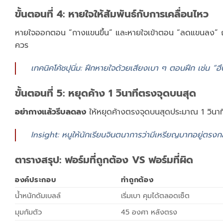
ขั้นตอนที่ 4: หายใจให้สัมพันธ์กับการเคลื่อนไหว
หายใจออกตอน “กางแขนขึ้น” และหายใจเข้าตอน “ลดแขนลง” ถ้ากล
ควร
เทคนิคโค้ชปุนิ่ม: ฝึกหายใจด้วยเสียงเบา ๆ ตอนฝึก เช่น “ฮ
ขั้นตอนที่ 5: หยุดค้าง 1 วินาทีตรงจุดบนสุด
อย่ากางแล้วรีบลดลง
ให้หยุดค้างตรงจุดบนสุดประมาณ 1 วินาที
Insight: หนูให้นักเรียนจินตนาการว่ามีเหรียญบาทอยู่ตรงก
ตารางสรุป: ฟอร์มที่ถูกต้อง VS ฟอร์มที่ผิด
องค์ประกอบ
ทำถูกต้อง
น้ำหนักดัมเบลล์
เริ่มเบา คุมได้ตลอดเซ็ต
มุมก้มตัว
45 องศา หลังตรง