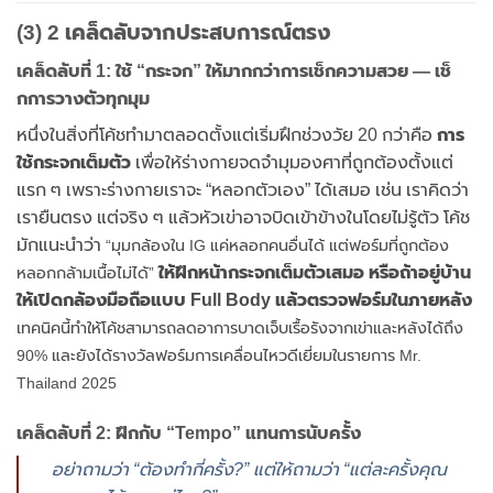
(3) 2 เคล็ดลับจากประสบการณ์ตรง
เคล็ดลับที่ 1: ใช้ “กระจก” ให้มากกว่าการเช็กความสวย — เช็
กการวางตัวทุกมุม
หนึ่งในสิ่งที่โค้ชทำมาตลอดตั้งแต่เริ่มฝึกช่วงวัย 20 กว่าคือ
การ
ใช้กระจกเต็มตัว
เพื่อให้ร่างกายจดจำมุมองศาที่ถูกต้องตั้งแต่
แรก ๆ เพราะร่างกายเราจะ “หลอกตัวเอง” ได้เสมอ เช่น เราคิดว่า
เรายืนตรง แต่จริง ๆ แล้วหัวเข่าอาจบิดเข้าข้างในโดยไม่รู้ตัว โค้ช
มักแนะนำว่า
“มุมกล้องใน IG แค่หลอกคนอื่นได้ แต่ฟอร์มที่ถูกต้อง
ให้ฝึกหน้ากระจกเต็มตัวเสมอ หรือถ้าอยู่บ้าน
หลอกกล้ามเนื้อไม่ได้”
ให้เปิดกล้องมือถือแบบ Full Body แล้วตรวจฟอร์มในภายหลัง
เทคนิคนี้ทำให้โค้ชสามารถลดอาการบาดเจ็บเรื้อรังจากเข่าและหลังได้ถึง
90% และยังได้รางวัลฟอร์มการเคลื่อนไหวดีเยี่ยมในรายการ Mr.
Thailand 2025
เคล็ดลับที่ 2: ฝึกกับ “Tempo” แทนการนับครั้ง
อย่าถามว่า “ต้องทำกี่ครั้ง?” แต่ให้ถามว่า “แต่ละครั้งคุณ