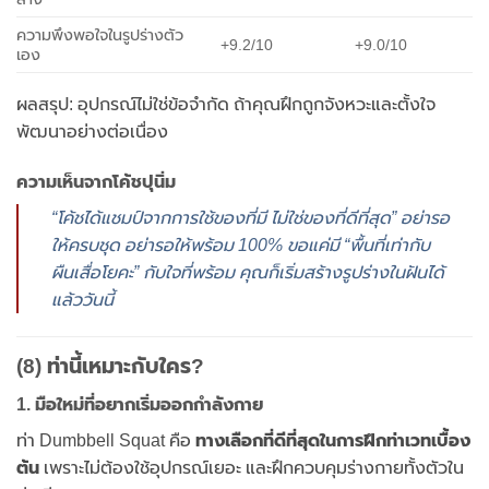
ความพึงพอใจในรูปร่างตัว
+9.2/10
+9.0/10
เอง
ผลสรุป: อุปกรณ์ไม่ใช่ข้อจำกัด ถ้าคุณฝึกถูกจังหวะและตั้งใจ
พัฒนาอย่างต่อเนื่อง
ความเห็นจากโค้ชปุนิ่ม
“โค้ชได้แชมป์จากการใช้ของที่มี ไม่ใช่ของที่ดีที่สุด” อย่ารอ
ให้ครบชุด อย่ารอให้พร้อม 100% ขอแค่มี “พื้นที่เท่ากับ
ผืนเสื่อโยคะ” กับใจที่พร้อม คุณก็เริ่มสร้างรูปร่างในฝันได้
แล้ววันนี้
(8) ท่านี้เหมาะกับใคร?
1. มือใหม่ที่อยากเริ่มออกกำลังกาย
ท่า Dumbbell Squat คือ
ทางเลือกที่ดีที่สุดในการฝึกท่าเวทเบื้อง
ต้น
เพราะไม่ต้องใช้อุปกรณ์เยอะ และฝึกควบคุมร่างกายทั้งตัวใน