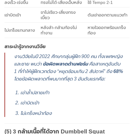
ลงเร็ว-เร่งขึ้น
ทรงไม่ได้-เสี่ยงเจ็บหลัง
ใช้ Tempo 2-1
ขาไม่เรียว-เสี่ยงทรง
เข่าบิดเข้า
ดันเข่าออกตามแนวเท้า
เบี้ยว
หลังล้า-กล้ามท้องไม่
หายใจออกพร้อมเกร็ง
ไม่เกร็งแกนกลาง
ทำงาน
ท้อง
สาระน่ารู้จากงานวิจัย
งานวิจัยในปี 2022 ศึกษากลุ่มผู้ฝึก 900 คน ทั้งเพศหญิง
และชาย พบว่า
ข้อผิดพลาดด้านฟอร์ม
คือสาเหตุอันดับ
1 ที่ทำให้ผู้ฝึกเวทต้อง “หยุดซ้อมเกิน 2 สัปดาห์” ถึง
68%
โดยข้อผิดพลาดที่พบมากที่สุด 3 อันดับแรกคือ:
เข่าล้ำปลายเท้า
เข่าบิดเข้า
ไม่เกร็งหน้าท้อง
(5) 3 กล้ามเนื้อที่ได้จาก Dumbbell Squat