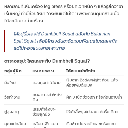
หลายคนที่เล่นเครื่อง leg press หรือยกเวทหนัก ๆ แล้วรู้สึกว่าขา
เริ่มใหญ่ ท่านี้ช่วยให้ขา “กระชับแต่ไม่โต” เพราะควบคุมกล้ามเนื้อ
ได้ละเอียดกว่าเครื่อง
โค้ชปุนิ่มเองใช้ Dumbbell Squat สลับกับ Bulgarian
Split Squat เพื่อให้ทรงต้นขาชัดแบบฟิตเนสโมเดลหญิง
แต่ไม่พองแบบสายเพาะกาย
ตารางสรุป: ใครเหมาะกับ Dumbbell Squat?
กลุ่มผู้ฝึก
เหมาะเพราะ
โค้ชแนะนำยังไง
เริ่มจาก Bodyweight ก่อน แล้ว
มือใหม่
ควบคุมท่าได้ง่าย
ค่อยเพิ่มดัมเบล
ลดอาการล้า/หลัง
วัยทำงาน
ฝึก 3 เซ็ตช่วงเช้า หรือก่อนอาบน้ำ
ตึง
เสริมกำลังขา-
ผู้สูงอายุ
ใช้เก้าอี้พยุง/ย่อลงแค่ครึ่งเดียว
ช่วยลุกนั่ง
คุณแม่หลังค
กลับมาฟิตแบบ
เริ่มช้า เน้นหายใจและเกร็งแกน