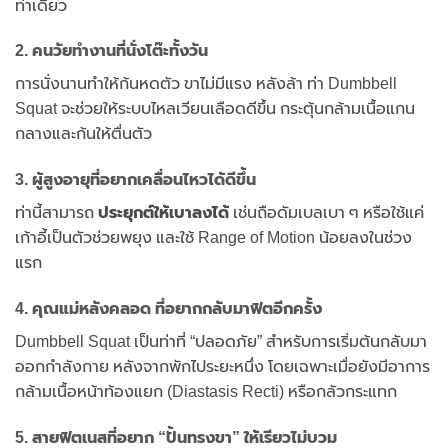
ท่าเดียว
2. คนวัยทำงานที่นั่งโต๊ะทั้งวัน
การนั่งนานทำให้ก้นหดตัว ขาไม่มีแรง หลังล้า ท่า Dumbbell
Squat จะช่วยให้ระบบไหลเวียนเลือดดีขึ้น กระตุ้นกล้ามเนื้อแกน
กลางและก้นให้ตื่นตัว
3. ผู้สูงอายุที่อยากเคลื่อนไหวได้ดีขึ้น
ท่านี้สามารถ
ประยุกต์ให้เบาลงได้
เช่นถือดัมเบลเบา ๆ หรือใช้แค่
เก้าอี้เป็นตัวช่วยพยุง และใช้ Range of Motion น้อยลงในช่วง
แรก
4. คุณแม่หลังคลอด ที่อยากกลับมาฟิตอีกครั้ง
Dumbbell Squat เป็นท่าที่ “ปลอดภัย” สำหรับการเริ่มต้นกลับมา
ออกกำลังกาย หลังจากพักไประยะหนึ่ง โดยเฉพาะเมื่อยังมีอาการ
กล้ามเนื้อหน้าท้องแยก (Diastasis Recti) หรือกลัวกระแทก
5. สายฟิตเนสที่อยาก “ปั้นทรงขา” ให้เรียวไม่บวม