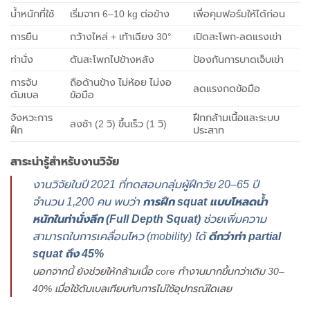
น้ำหนักที่ใช้
เริ่มจาก 6–10 kg ต่อข้าง
เพื่อคุมฟอร์มให้ได้ก่อน
การยืน
กว้างไหล่ + เท้าเฉียง 30°
เปิดสะโพก-ลดแรงเข่า
ท่านั่ง
ดันสะโพกไปข้างหลัง
ป้องกันการบาดเจ็บเข่า
การจับ
ถือด้านข้าง ไม่ห้อย ไม่งอ
ลดแรงกดข้อมือ
ดัมเบล
ข้อมือ
จังหวะการ
ฝึกกล้ามเนื้อและระบบ
ลงช้า (2 วิ) ขึ้นเร็ว (1 วิ)
ฝึก
ประสาท
สาระน่ารู้สำหรับงานวิจัย
งานวิจัยในปี 2021 ที่ทดสอบกลุ่มผู้ฝึกวัย 20–65 ปี
จำนวน 1,200 คน พบว่า
การฝึก squat แบบโหลดน้ำ
หนักในท่านั่งลึก (Full Depth Squat)
ช่วยเพิ่มความ
สามารถในการเคลื่อนไหว (mobility) ได้
ดีกว่าท่า partial
squat ถึง 45%
นอกจากนี้ ยังช่วยให้กล้ามเนื้อ core ทำงานมากขึ้นกว่าเดิม 30–
40% เมื่อใช้ดัมเบลเทียบกับการไม่ใช้อุปกรณ์ใดเลย