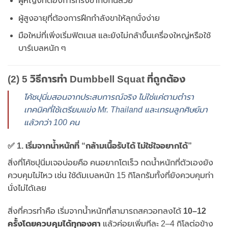
ผู้หญิงที่ต้องการทรงขากับก้นสวย
ผู้สูงอายุที่ต้องการฝึกกำลังขาให้ลุกนั่งง่าย
มือใหม่ที่เพิ่งเริ่มฟิตเนส และยังไม่กล้าขึ้นเครื่องใหญ่หรือใช้
บาร์เบลหนัก ๆ
(2) 5 วิธีการทำ Dumbbell Squat ที่ถูกต้อง
โค้ชปุนิ่มสอนจากประสบการณ์จริง ไม่ใช่แค่ตามตำรา
เทคนิคที่ใช้เตรียมแข่ง Mr. Thailand และเทรนลูกศิษย์มา
แล้วกว่า 100 คน
✅ 1. เริ่มจากน้ำหนักที่ “กล้ามเนื้อรับได้ ไม่ใช่ใจอยากได้”
สิ่งที่โค้ชปุนิ่มเจอบ่อยคือ คนอยากโตเร็ว กดน้ำหนักที่ตัวเองยัง
ควบคุมไม่ไหว เช่น ใช้ดัมเบลหนัก 15 กิโลกรัมทั้งที่ยังควบคุมท่า
นั่งไม่ได้เลย
สิ่งที่ควรทำคือ เริ่มจากน้ำหนักที่สามารถสควอทลงได้
10–12
ครั้งโดยควบคุมได้ทุกองศา
แล้วค่อยเพิ่มทีละ 2–4 กิโลต่อข้าง