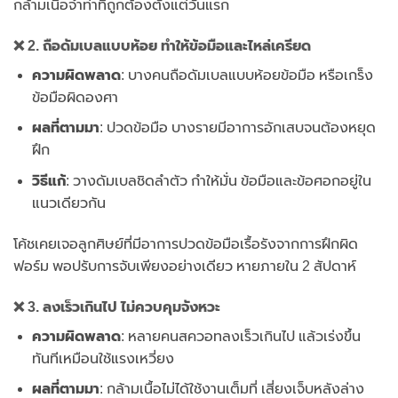
กล้ามเนื้อจำท่าที่ถูกต้องตั้งแต่วันแรก
❌ 2. ถือดัมเบลแบบห้อย ทำให้ข้อมือและไหล่เครียด
ความผิดพลาด
: บางคนถือดัมเบลแบบห้อยข้อมือ หรือเกร็ง
ข้อมือผิดองศา
ผลที่ตามมา
: ปวดข้อมือ บางรายมีอาการอักเสบจนต้องหยุด
ฝึก
วิธีแก้
: วางดัมเบลชิดลำตัว กำให้มั่น ข้อมือและข้อศอกอยู่ใน
แนวเดียวกัน
โค้ชเคยเจอลูกศิษย์ที่มีอาการปวดข้อมือเรื้อรังจากการฝึกผิด
ฟอร์ม พอปรับการจับเพียงอย่างเดียว หายภายใน 2 สัปดาห์
❌ 3. ลงเร็วเกินไป ไม่ควบคุมจังหวะ
ความผิดพลาด
: หลายคนสควอทลงเร็วเกินไป แล้วเร่งขึ้น
ทันทีเหมือนใช้แรงเหวี่ยง
ผลที่ตามมา
: กล้ามเนื้อไม่ได้ใช้งานเต็มที่ เสี่ยงเจ็บหลังล่าง