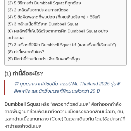
(2) 5 วิธีการทำ Dumbbell Squat ที่ถูกต้อง
(3) 2 เคล็ดลับจากประสบการณ์ตรง
(4) 5 ข้อผิดพลาดที่พบบ่อย (ที่เคยเห็นจริง ๆ) + วิธีแก้
(5) 3 กล้ามเนื้อที่ได้จาก Dumbbell Squat
(6) ผลลัพธ์ที่เห็นได้จริงจากการฝึก Dumbbell Squat อย่าง
สม่ำเสมอ
(7) 3 เครื่องที่ใช้ฝึก Dumbbell Squat ได้ (และเครื่องที่ใช้แทนได้)
(8) ท่านี้เหมาะกับใคร?
(9) ฝึกท่านี้ร่วมกับอะไร เพื่อเห็นผลเร็วที่สุด
(1) ท่านี้คืออะไร?
💬 มุมมองจากโค้ชปุนิ่ม: แชมป์ Mr. Thailand 2025 รุ่นฟิ
สิคหญิง และนักวิ่งเทรลที่ฝึกมาแล้วกว่า 20 ปี
Dumbbell Squat
หรือ “สควอทด้วยดัมเบล” คือท่าออกกำลัง
กายพื้นฐานที่ช่วยพัฒนาทั้งความแข็งแรงของกล้ามเนื้อขา, ก้น,
และกล้ามเนื้อแกนกลาง (Core) ในเวลาเดียวกัน โดยใช้อุปกรณ์ที่
หาง่ายอย่างดัมเบล