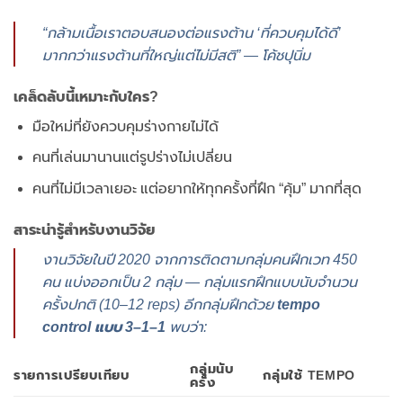
“กล้ามเนื้อเราตอบสนองต่อแรงต้าน ‘ที่ควบคุมได้ดี’
มากกว่าแรงต้านที่ใหญ่แต่ไม่มีสติ” — โค้ชปุนิ่ม
เคล็ดลับนี้เหมาะกับใคร?
มือใหม่ที่ยังควบคุมร่างกายไม่ได้
คนที่เล่นมานานแต่รูปร่างไม่เปลี่ยน
คนที่ไม่มีเวลาเยอะ แต่อยากให้ทุกครั้งที่ฝึก “คุ้ม” มากที่สุด
สาระน่ารู้สำหรับงานวิจัย
งานวิจัยในปี 2020 จากการติดตามกลุ่มคนฝึกเวท 450
คน แบ่งออกเป็น 2 กลุ่ม — กลุ่มแรกฝึกแบบนับจำนวน
ครั้งปกติ (10–12 reps) อีกกลุ่มฝึกด้วย
tempo
control แบบ 3–1–1
พบว่า:
กลุ่มนับ
รายการเปรียบเทียบ
กลุ่มใช้ TEMPO
ครั้ง