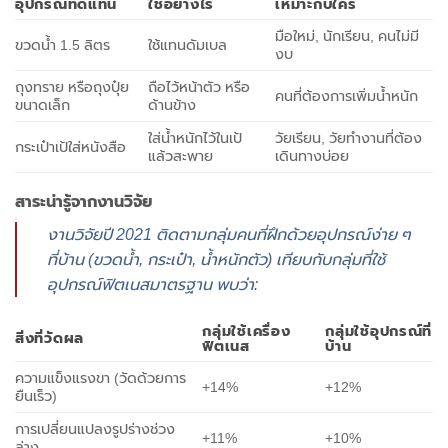
อุปกรณ์ทดแทน
ใช้อย่างไร
เหมาะกับใคร
มือใหม่, นักเรียน, คนไม่มี
ขวดน้ำ 1.5 ลิตร
ใช้แทนดัมเบล
งบ
ถุงทราย หรือถุงปุ๋ย
ถือไว้หน้าตัว หรือ
คนที่ต้องการเพิ่มน้ำหนัก
ขนาดเล็ก
ด้านข้าง
ใส่น้ำหนักไว้ในเป้
วัยเรียน, วัยทำงานที่ต้อง
กระเป๋าเป้ใส่หนังสือ
แล้วสะพาย
เดินทางบ่อย
สาระน่ารู้จากงานวิจัย
งานวิจัยปี 2021 ติดตามกลุ่มคนที่ฝึกด้วยอุปกรณ์ง่าย ๆ
ที่บ้าน (ขวดน้ำ, กระเป๋า, น้ำหนักตัว) เทียบกับกลุ่มที่ใช้
อุปกรณ์ฟิตเนสมาตรฐาน พบว่า:
กลุ่มใช้เครื่อง
กลุ่มใช้อุปกรณ์ที่
สิ่งที่วัดผล
ฟิตเนส
บ้าน
ความแข็งแรงขา (วัดด้วยการ
+14%
+12%
ยืนเร็ว)
การเปลี่ยนแปลงรูปร่างช่วง
+11%
+10%
ล่าง