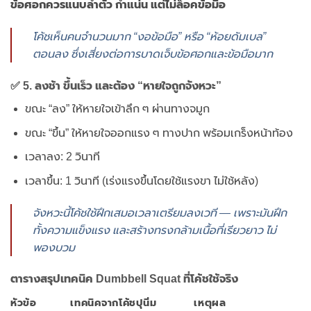
ข้อศอกควรแนบลำตัว กำแน่น แต่ไม่ล็อคข้อมือ
โค้ชเห็นคนจำนวนมาก “งอข้อมือ” หรือ “ห้อยดัมเบล”
ตอนลง ซึ่งเสี่ยงต่อการบาดเจ็บข้อศอกและข้อมือมาก
✅ 5. ลงช้า ขึ้นเร็ว และต้อง “หายใจถูกจังหวะ”
ขณะ “ลง” ให้หายใจเข้าลึก ๆ ผ่านทางจมูก
ขณะ “ขึ้น” ให้หายใจออกแรง ๆ ทางปาก พร้อมเกร็งหน้าท้อง
เวลาลง: 2 วินาที
เวลาขึ้น: 1 วินาที (เร่งแรงขึ้นโดยใช้แรงขา ไม่ใช้หลัง)
จังหวะนี้โค้ชใช้ฝึกเสมอเวลาเตรียมลงเวที — เพราะมันฝึก
ทั้งความแข็งแรง และสร้างทรงกล้ามเนื้อที่เรียวยาว ไม่
พองบวม
ตารางสรุปเทคนิค Dumbbell Squat ที่โค้ชใช้จริง
หัวข้อ
เทคนิคจากโค้ชปุนิ่ม
เหตุผล