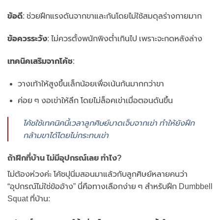
ข้อดี
: ช่วยฝึกแรงดันจากขาและก้นโดยไม่ใช้สมดุลร่างกายมาก
ข้อควรระวัง
: ไม่ควรตั้งพนักพิงต่ำเกินไป เพราะจะกดหลังล่าง
เทคนิคเสริมจากโค้ช
:
วางเท้าให้สูงขึ้นเล็กน้อยเพื่อเน้นก้นมากกว่าขา
ค่อย ๆ งอเข่าให้ลึก โดยไม่ล็อคเข่าเมื่อตอนดันขึ้น
โค้ชใช้เทคนิคนี้เวลาลูกศิษย์บาดเจ็บจากเข่า ทำให้ยังฝึก
กล้ามขาได้โดยไม่กระทบเข่า
ถ้าฝึกที่บ้าน ไม่มีอุปกรณ์เลย ทำไง?
ไม่ต้องห่วงค่ะ โค้ชปุนิ่มสอนมาแล้วกับลูกศิษย์หลายคนว่า
“อุปกรณ์ไม่ใช่ข้ออ้าง” นี่คือทางเลือกง่าย ๆ สำหรับฝึก Dumbbell
Squat ที่บ้าน: