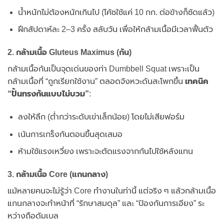
น้ำหนักไม่ต้องหนักเกินไป (โค้ชใช้แค่ 10 กก. ต่อข้างก็ชัดแล้ว)
ฝึกสัปดาห์ละ 2–3 ครั้ง สลับวัน เพื่อให้กล้ามเนื้อมีเวลาฟื้นตัว
2. กล้ามเนื้อ Gluteus Maximus (ก้น)
กล้ามเนื้อก้นเป็นจุดเด่นของท่า Dumbbell Squat เพราะเป็น
กล้ามเนื้อที่ “ถูกเรียกใช้งาน” ตลอดจังหวะดันสะโพกขึ้น
เทคนิค
“ปั้นทรงก้นแบบไม่บวม”
:
ลงให้ลึก (ต่ำกว่าระดับเข่าเล็กน้อย) โดยไม่เสียฟอร์ม
เน้นการเกร็งก้นตอนขึ้นสุดเสมอ
ห้ามใช้แรงเหวี่ยง เพราะจะตัดแรงจากก้นไปใช้หลังแทน
3. กล้ามเนื้อ Core (แกนกลาง)
แม้หลายคนจะไม่รู้ว่า Core ทำงานในท่านี้ แต่จริง ๆ แล้วกล้ามเนื้อ
แกนกลางจะทำหน้าที่ “รักษาสมดุล” และ “ป้องกันการเอียง” ระ
หว่างถือดัมเบล