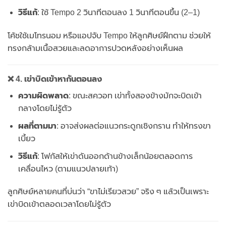
วิธีแก้
: ใช้ Tempo 2 วินาทีตอนลง 1 วินาทีตอนขึ้น (2–1)
โค้ชใช้เมโทรนอม หรือแอปจับ Tempo ให้ลูกศิษย์ฝึกตาม ช่วยให้
ทรงกล้ามเนื้อสวยและลดอาการปวดหลังอย่างเห็นผล
❌ 4. เข่าบิดเข้าหากันตอนลง
ความผิดพลาด
: ขณะสควอท เข่าทั้งสองข้างมักจะบิดเข้า
กลางโดยไม่รู้ตัว
ผลที่ตามมา
: อาจส่งผลต่อแนวกระดูกเชิงกราน ทำให้ทรงขา
เบี้ยว
วิธีแก้
: โฟกัสให้เข่าดันออกด้านข้างเล็กน้อยตลอดการ
เคลื่อนไหว (ตามแนวปลายเท้า)
ลูกศิษย์หลายคนที่บ่นว่า “ขาไม่เรียวสวย” จริง ๆ แล้วเป็นเพราะ
เข่าบิดเข้าตลอดเวลาโดยไม่รู้ตัว