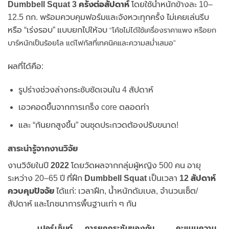
Dumbbell Squat 3 ครั้งต่อสัปดาห์
โดยใช้น้ำหนักข้างละ 10–
12.5 กก. พร้อมควบคุมฟอร์มและจังหวะทุกครั้ง ไม่เคยเล่นรีบ
หรือ “เร่งรอบ” แบบยกไปให้จบ
“โค้ชไม่ได้ใช้เครื่องราคาแพง หรือยก
บาร์หนักเป็นร้อยโล แต่โฟกัสที่เทคนิคและความสม่ำเสมอ”
ผลที่ได้คือ:
รูปร่างช่วงล่างกระชับชัดเจนใน 4 สัปดาห์
เอวคอดขึ้นจากการเกร็ง core ตลอดท่า
และ “ก้นยกสูงขึ้น” จนชุดประกวดต้องปรับขนาด!
สาระน่ารู้จากงานวิจัย
งานวิจัยในปี
2022
โดยวัดผลจากกลุ่มผู้หญิง 500 คน อายุ
ระหว่าง 20–65 ปี ที่ฝึก
Dumbbell Squat
เป็นเวลา
12 สัปดาห์
ควบคุมปัจจัย
ได้แก่: เวลาฝึก, น้ำหนักดัมเบล, จำนวนเซ็ต/
สัปดาห์ และโภชนาการพื้นฐานเท่า ๆ กัน
เปอร์เซ็นต์
การยกกระชับของก้น
คะแนนความ