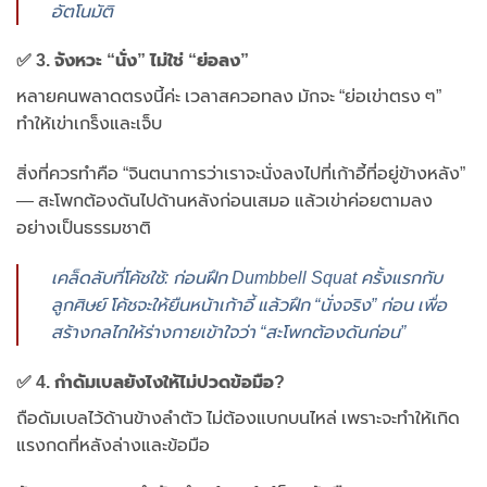
อัตโนมัติ
✅ 3. จังหวะ “นั่ง” ไม่ใช่ “ย่อลง”
หลายคนพลาดตรงนี้ค่ะ เวลาสควอทลง มักจะ “ย่อเข่าตรง ๆ”
ทำให้เข่าเกร็งและเจ็บ
สิ่งที่ควรทำคือ “จินตนาการว่าเราจะนั่งลงไปที่เก้าอี้ที่อยู่ข้างหลัง”
— สะโพกต้องดันไปด้านหลังก่อนเสมอ แล้วเข่าค่อยตามลง
อย่างเป็นธรรมชาติ
เคล็ดลับที่โค้ชใช้: ก่อนฝึก Dumbbell Squat ครั้งแรกกับ
ลูกศิษย์ โค้ชจะให้ยืนหน้าเก้าอี้ แล้วฝึก “นั่งจริง” ก่อน เพื่อ
สร้างกลไกให้ร่างกายเข้าใจว่า “สะโพกต้องดันก่อน”
✅ 4. กำดัมเบลยังไงให้ไม่ปวดข้อมือ?
ถือดัมเบลไว้ด้านข้างลำตัว ไม่ต้องแบกบนไหล่ เพราะจะทำให้เกิด
แรงกดที่หลังล่างและข้อมือ