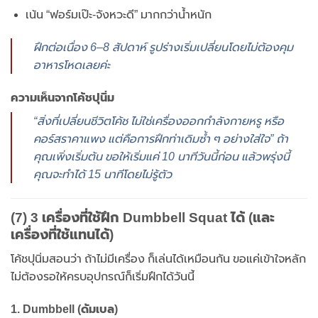
เน้น “ฟอร์มเป๊ะ-จังหวะดี” มากกว่าน้ำหนัก
ฝึกต่อเนื่อง 6–8 สัปดาห์ รูปร่างเริ่มเปลี่ยนโดยไม่ต้องคุม
อาหารโหดเลยค่ะ
ความเห็นจากโค้ชปุนิ่ม
“สิ่งที่เปลี่ยนชีวิตโค้ช ไม่ใช่เครื่องออกกำลังกายหรู หรือ
คอร์สราคาแพง แต่คือการฝึกท่าเดิมซ้ำ ๆ อย่างใส่ใจ” ถ้า
คุณเพิ่งเริ่มต้น ขอให้เริ่มแค่ 10 นาทีวันนี้ก่อน แล้วพรุ่งนี้
คุณจะทำได้ 15 นาทีโดยไม่รู้ตัว
(7) 3 เครื่องที่ใช้ฝึก Dumbbell Squat ได้ (และ
เครื่องที่ใช้แทนได้)
โค้ชปุนิ่มสอนว่า ถ้าไม่มีเครื่อง ก็เล่นได้เหมือนกัน ขอแค่เข้าใจหลัก
ไม่ต้องรอให้ครบอุปกรณ์ก็เริ่มฝึกได้วันนี้
1. Dumbbell (ดัมเบล)