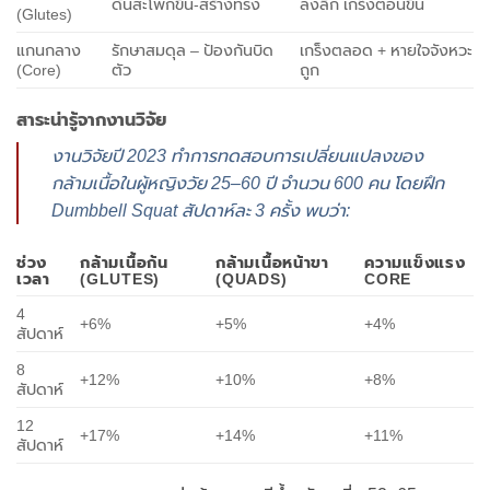
ดันสะโพกขึ้น-สร้างทรง
ลงลึก เกร็งตอนขึ้น
(Glutes)
แกนกลาง
รักษาสมดุล – ป้องกันบิด
เกร็งตลอด + หายใจจังหวะ
(Core)
ตัว
ถูก
สาระน่ารู้จากงานวิจัย
งานวิจัยปี 2023 ทำการทดสอบการเปลี่ยนแปลงของ
กล้ามเนื้อในผู้หญิงวัย 25–60 ปี จำนวน 600 คน โดยฝึก
Dumbbell Squat สัปดาห์ละ 3 ครั้ง พบว่า:
ช่วง
กล้ามเนื้อก้น
กล้ามเนื้อหน้าขา
ความแข็งแรง
เวลา
(GLUTES)
(QUADS)
CORE
4
+6%
+5%
+4%
สัปดาห์
8
+12%
+10%
+8%
สัปดาห์
12
+17%
+14%
+11%
สัปดาห์