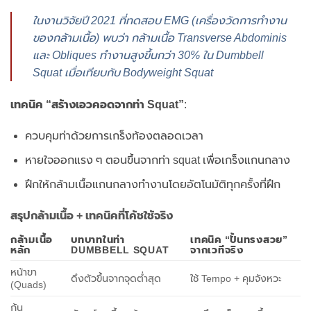
ในงานวิจัยปี 2021 ที่ทดสอบ EMG (เครื่องวัดการทำงาน
ของกล้ามเนื้อ) พบว่า กล้ามเนื้อ Transverse Abdominis
และ Obliques ทำงานสูงขึ้นกว่า 30% ใน Dumbbell
Squat เมื่อเทียบกับ Bodyweight Squat
เทคนิค “สร้างเอวคอดจากท่า Squat”
:
ควบคุมท่าด้วยการเกร็งท้องตลอดเวลา
หายใจออกแรง ๆ ตอนขึ้นจากท่า squat เพื่อเกร็งแกนกลาง
ฝึกให้กล้ามเนื้อแกนกลางทำงานโดยอัตโนมัติทุกครั้งที่ฝึก
สรุปกล้ามเนื้อ + เทคนิคที่โค้ชใช้จริง
กล้ามเนื้อ
บทบาทในท่า
เทคนิค “ปั้นทรงสวย”
หลัก
DUMBBELL SQUAT
จากเวทีจริง
หน้าขา
ดึงตัวขึ้นจากจุดต่ำสุด
ใช้ Tempo + คุมจังหวะ
(Quads)
ก้น