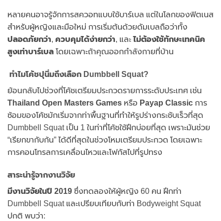
หลายคนอาจรู้จักการสควอทแบบใช้บาร์เบล แต่ในโลกของฟิตเนส
สำหรับผู้หญิงและมือใหม่ การเริ่มต้นด้วยดัมเบลถือว่าทั้ง
ปลอดภัยกว่า
,
ควบคุมได้ง่ายกว่า
, และ
ไม่ต้องใช้ทักษะเทคนิค
สูงเท่าบาร์เบล
โดยเฉพาะถ้าคุณออกกำลังกายที่บ้าน
ทำไมโค้ชปุนิ่มถึงเลือก Dumbbell Squat?
ย้อนกลับไปช่วงที่โค้ชเตรียมประกวดรายการระดับประเทศ เช่น
Thailand Open Masters Games
หรือ
Payap Classic
การ
ซ้อมของโค้ชมักเริ่มจากท่าพื้นฐานที่ทำให้รูปร่างกระชับเร็วที่สุด
Dumbbell Squat เป็น 1 ในท่าที่โค้ชใช้ฝึกบ่อยที่สุด เพราะมันช่วย
“เรียกขากับก้น” ได้ดีที่สุดในช่วงโหมเตรียมประกวด โดยเฉพาะ
การคอนโทรลการเคลื่อนไหวและโฟกัสไปที่รูปทรง
สาระน่ารู้จากงานวิจัย
มีงานวิจัยในปี 2019
ซึ่งทดลองให้ผู้หญิง 60 คน ฝึกท่า
Dumbbell Squat และเปรียบเทียบกับท่า Bodyweight Squat
ปกติ พบว่า: