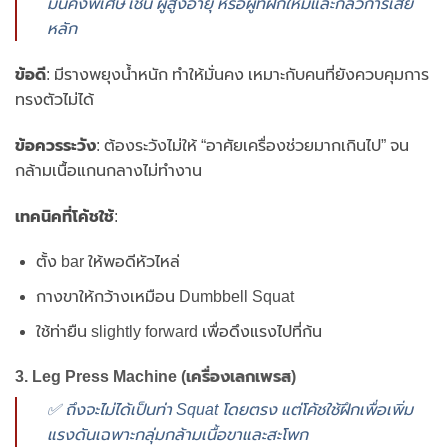
มั่นคงพิเศษ เช่น ผู้สูงอายุ หรือผู้ที่ฝึกใหม่และกลัวการเสีย
หลัก
ข้อดี
: มีรางพยุงน้ำหนัก ทำให้มั่นคง เหมาะกับคนที่ยังควบคุมการ
ทรงตัวไม่ได้
ข้อควรระวัง
: ต้องระวังไม่ให้ “อาศัยเครื่องช่วยมากเกินไป” จน
กล้ามเนื้อแกนกลางไม่ทำงาน
เทคนิคที่โค้ชใช้
:
ตั้ง bar ให้พอดีหัวไหล่
กางขาให้กว้างเหมือน Dumbbell Squat
ใช้ท่ายืน slightly forward เพื่อดึงแรงไปที่ก้น
3. Leg Press Machine (เครื่องเลกเพรส)
✅ ถึงจะไม่ได้เป็นท่า Squat โดยตรง แต่โค้ชใช้ฝึกเพื่อเพิ่ม
แรงดันเฉพาะกลุ่มกล้ามเนื้อขาและสะโพก