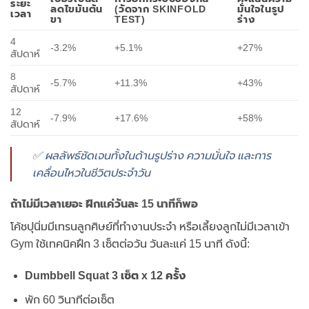
ระยะ
ลดไขมันต้น
(วัดจาก SKINFOLD
มั่นใจในรูป
เวลา
ขา
TEST)
ร่าง
4
-3.2%
+5.1%
+27%
สัปดาห์
8
-5.7%
+11.3%
+43%
สัปดาห์
12
-7.9%
+17.6%
+58%
สัปดาห์
✅ ผลลัพธ์ชัดเจนทั้งในด้านรูปร่าง ความมั่นใจ และการ
เคลื่อนไหวในชีวิตประจำวัน
ถ้าไม่มีเวลาเยอะ ฝึกแค่วันละ 15 นาทีก็พอ
โค้ชปุนิ่มมีเทรนลูกศิษย์ที่ทำงานประจำ หรือเลี้ยงลูกไม่มีเวลาเข้า
Gym ใช้เทคนิคฝึก 3 เซ็ตต่อวัน วันละแค่ 15 นาที ดังนี้:
Dumbbell Squat 3 เซ็ต x 12 ครั้ง
พัก 60 วินาทีต่อเซ็ต