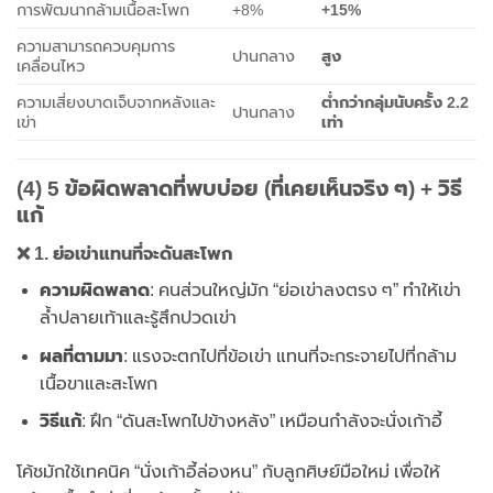
การพัฒนากล้ามเนื้อสะโพก
+8%
+15%
ความสามารถควบคุมการ
ปานกลาง
สูง
เคลื่อนไหว
ความเสี่ยงบาดเจ็บจากหลังและ
ต่ำกว่ากลุ่มนับครั้ง 2.2
ปานกลาง
เข่า
เท่า
(4) 5 ข้อผิดพลาดที่พบบ่อย (ที่เคยเห็นจริง ๆ) + วิธี
แก้
❌ 1. ย่อเข่าแทนที่จะดันสะโพก
ความผิดพลาด
: คนส่วนใหญ่มัก “ย่อเข่าลงตรง ๆ” ทำให้เข่า
ล้ำปลายเท้าและรู้สึกปวดเข่า
ผลที่ตามมา
: แรงจะตกไปที่ข้อเข่า แทนที่จะกระจายไปที่กล้าม
เนื้อขาและสะโพก
วิธีแก้
: ฝึก “ดันสะโพกไปข้างหลัง” เหมือนกำลังจะนั่งเก้าอี้
โค้ชมักใช้เทคนิค “นั่งเก้าอี้ล่องหน” กับลูกศิษย์มือใหม่ เพื่อให้