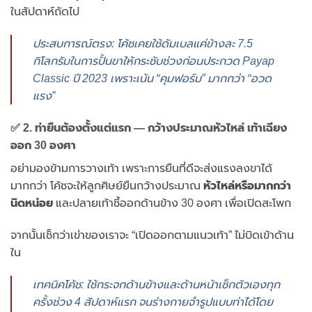
ในสัปดาห์ถัดไป
ประสบการณ์ตรง: โค้ชเคยใช้ดัมเบลแค่ข้างละ 7.5
กิโลกรัมในการปั้นขาให้กระชับช่วงก่อนประกวด Payap
Classic ปี 2023 เพราะเน้น “คุมฟอร์ม” มากกว่า “อวด
แรง”
✅ 2. ท่ายืนต้องตั้งแต่แรก — กว้างประมาณหัวไหล่ เท้าเฉียง
ออก 30 องศา
อย่ามองข้ามการวางเท้า เพราะการยืนที่ดีจะส่งแรงลงขาได้
มากกว่า โค้ชจะให้ลูกศิษย์ยืนกว้างประมาณ
หัวไหล่หรือมากกว่า
นิดหน่อย
และปลายเท้าชี้ออกด้านข้าง 30 องศา เพื่อเปิดสะโพก
จากนั้นเช็กว่าเข่าของเราจะ “เปิดออกตามแนวเท้า” ไม่บิดเข้าด้าน
ใน
เทคนิคโค้ช: ใช้กระจกด้านข้างและด้านหน้าเช็กตัวเองทุก
ครั้งช่วง 4 สัปดาห์แรก จนร่างกายจำรูปแบบท่าได้โดย