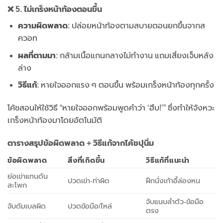
❌ 5. ไม่เกร็งหน้าท้องตอนขึ้น
ความผิดพลาด
: ปล่อยหน้าท้องตามสบายตอนยกขึ้นจากส
ควอท
ผลที่ตามมา
: กล้ามเนื้อแกนกลางไม่ทำงาน แถมเสี่ยงเจ็บหลัง
ล่าง
วิธีแก้
: หายใจออกแรง ๆ ตอนขึ้น พร้อมเกร็งหน้าท้องทุกครั้ง
โค้ชสอนให้ใช้วิธี “หายใจออกพร้อมพูดคำว่า ‘ฮึบ!’” ซึ่งทำให้จังหวะ
เกร็งหน้าท้องมาโดยอัตโนมัติ
ตารางสรุปข้อผิดพลาด + วิธีแก้จากโค้ชปุนิ่ม
ข้อผิดพลาด
สิ่งที่เกิดขึ้น
วิธีแก้ที่แนะนำ
ย่อเข่าแทนดัน
ปวดเข่า-ท่าผิด
ฝึกนั่งเก้าอี้ล่องหน
สะโพก
จับแนบลำตัว-ข้อมือ
จับดัมเบลผิด
ปวดข้อมือ/ไหล่
ตรง