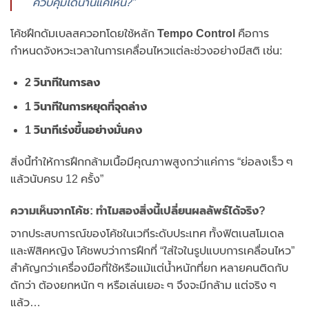
ควบคุมได้นานแค่ไหน?”
โค้ชฝึกดัมเบลสควอทโดยใช้หลัก
Tempo Control
คือการ
กำหนดจังหวะเวลาในการเคลื่อนไหวแต่ละช่วงอย่างมีสติ เช่น:
2 วินาทีในการลง
1 วินาทีในการหยุดที่จุดล่าง
1 วินาทีเร่งขึ้นอย่างมั่นคง
สิ่งนี้ทำให้การฝึกกล้ามเนื้อมีคุณภาพสูงกว่าแค่การ “ย่อลงเร็ว ๆ
แล้วนับครบ 12 ครั้ง”
ความเห็นจากโค้ช: ทำไมสองสิ่งนี้เปลี่ยนผลลัพธ์ได้จริง?
จากประสบการณ์ของโค้ชในเวทีระดับประเทศ ทั้งฟิตเนสโมเดล
และฟิสิคหญิง โค้ชพบว่าการฝึกที่ “ใส่ใจในรูปแบบการเคลื่อนไหว”
สำคัญกว่าเครื่องมือที่ใช้หรือแม้แต่น้ำหนักที่ยก หลายคนติดกับ
ดักว่า ต้องยกหนัก ๆ หรือเล่นเยอะ ๆ จึงจะมีกล้าม แต่จริง ๆ
แล้ว…