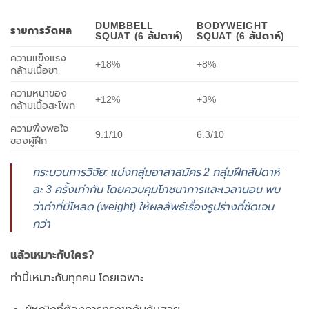
DUMBBELL
BODYWEIGHT
รายการวัดผล
SQUAT (6 สัปดาห์)
SQUAT (6 สัปดาห์)
ความแข็งแรง
+18%
+8%
กล้ามเนื้อขา
ความหนาของ
+12%
+3%
กล้ามเนื้อสะโพก
ความพึงพอใจ
9.1/10
6.3/10
ของผู้ฝึก
กระบวนการวิจัย: แบ่งกลุ่มอาสาสมัคร 2 กลุ่มฝึกสัปดาห์
ละ 3 ครั้งเท่ากัน โดยควบคุมโภชนาการและเวลานอน พบ
ว่าท่าที่มีโหลด (weight) ให้ผลลัพธ์เรื่องรูปร่างที่ชัดเจน
กว่า
แล้วเหมาะกับใคร?
ท่านี้เหมาะกับทุกคน โดยเฉพาะ