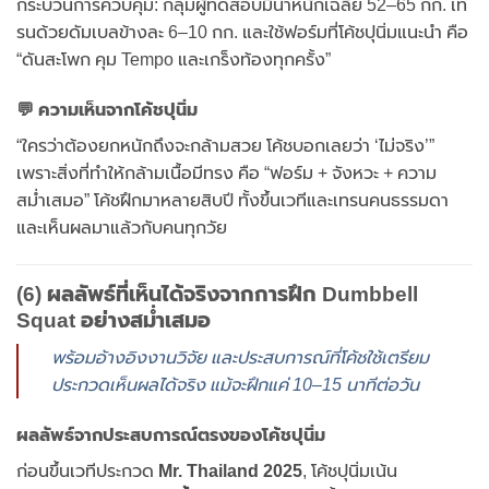
กระบวนการควบคุม: กลุ่มผู้ทดสอบมีน้ำหนักเฉลี่ย 52–65 กก. เท
รนด้วยดัมเบลข้างละ 6–10 กก. และใช้ฟอร์มที่โค้ชปุนิ่มแนะนำ คือ
“ดันสะโพก คุม Tempo และเกร็งท้องทุกครั้ง”
💬 ความเห็นจากโค้ชปุนิ่ม
“ใครว่าต้องยกหนักถึงจะกล้ามสวย โค้ชบอกเลยว่า ‘ไม่จริง’”
เพราะสิ่งที่ทำให้กล้ามเนื้อมีทรง คือ “ฟอร์ม + จังหวะ + ความ
สม่ำเสมอ” โค้ชฝึกมาหลายสิบปี ทั้งขึ้นเวทีและเทรนคนธรรมดา
และเห็นผลมาแล้วกับคนทุกวัย
(6) ผลลัพธ์ที่เห็นได้จริงจากการฝึก Dumbbell
Squat อย่างสม่ำเสมอ
พร้อมอ้างอิงงานวิจัย และประสบการณ์ที่โค้ชใช้เตรียม
ประกวดเห็นผลได้จริง แม้จะฝึกแค่ 10–15 นาทีต่อวัน
ผลลัพธ์จากประสบการณ์ตรงของโค้ชปุนิ่ม
ก่อนขึ้นเวทีประกวด
Mr. Thailand 2025
, โค้ชปุนิ่มเน้น