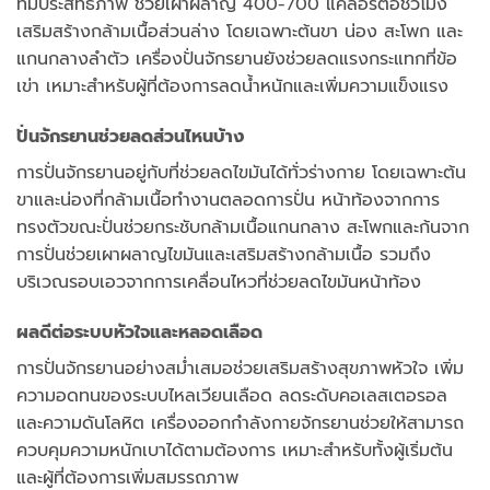
ที่มีประสิทธิภาพ ช่วยเผาผลาญ 400-700 แคลอรี่ต่อชั่วโมง
เสริมสร้างกล้ามเนื้อส่วนล่าง โดยเฉพาะต้นขา น่อง สะโพก และ
แกนกลางลำตัว เครื่องปั่นจักรยานยังช่วยลดแรงกระแทกที่ข้อ
เข่า เหมาะสำหรับผู้ที่ต้องการลดน้ำหนักและเพิ่มความแข็งแรง
ปั่นจักรยานช่วยลดส่วนไหนบ้าง
การปั่นจักรยานอยู่กับที่ช่วยลดไขมันได้ทั่วร่างกาย โดยเฉพาะต้น
ขาและน่องที่กล้ามเนื้อทำงานตลอดการปั่น หน้าท้องจากการ
ทรงตัวขณะปั่นช่วยกระชับกล้ามเนื้อแกนกลาง สะโพกและก้นจาก
การปั่นช่วยเผาผลาญไขมันและเสริมสร้างกล้ามเนื้อ รวมถึง
บริเวณรอบเอวจากการเคลื่อนไหวที่ช่วยลดไขมันหน้าท้อง
ผลดีต่อระบบหัวใจและหลอดเลือด
การปั่นจักรยานอย่างสม่ำเสมอช่วยเสริมสร้างสุขภาพหัวใจ เพิ่ม
ความอดทนของระบบไหลเวียนเลือด ลดระดับคอเลสเตอรอล
และความดันโลหิต เครื่องออกกำลังกายจักรยานช่วยให้สามารถ
ควบคุมความหนักเบาได้ตามต้องการ เหมาะสำหรับทั้งผู้เริ่มต้น
และผู้ที่ต้องการเพิ่มสมรรถภาพ