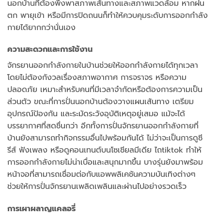
นอกบ้านที่ต้องพึ่งพาสภาพเส้นทางและสภาพแวดล้อม หากฝน
ตก พายุเข้า หรือมีการปิดถนนก็ทำให้ควบคุมระดับการออกกำลัง
กายได้ยากกว่านั่นเอง
ความสะดวกและการใช้งาน
จักรยานออกกำลังกายในบ้านช่วยให้ออกกำลังกายได้ทุกเวลา
โดยไม่ต้องกังวลเรื่องสภาพอากาศ การจราจร หรือความ
ปลอดภัย เหมาะสำหรับคนที่มีเวลาจำกัดหรือต้องการความเป็น
ส่วนตัว ขณะที่การปั่นนอกบ้านต้องวางแผนเส้นทาง เตรียม
อุปกรณ์ป้องกัน และระมัดระวังอุบัติเหตุอยู่เสมอ แม้จะได้
บรรยากาศที่สดชื่นกว่า อีกทั้งการปั่นจักรยานออกกำลังกายที่
บ้านยังสามารถทำกิจกรรมอื่นไปพร้อมกันได้ ไม่ว่าจะเป็นการดูซี
รีส์ ฟังเพลง หรือดูคอนเทนต์บนโซเชียลมีเดีย ไถtiktok ทำให้
การออกกำลังกายไม่น่าเบื่อและสนุกมากขึ้น บางรุ่นยังมาพร้อม
หน้าจอที่สามารถเชื่อมต่อกับแอพพลิเคชันความบันเทิงต่างๆ
ช่วยให้การปั่นจักรยานเพลิดเพลินและผ่านไปอย่างรวดเร็ว
การเผาผลาญแคลอรี่