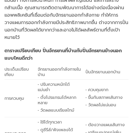
แม่นยำ ทั้งการลดน้ำหนัก การเผาผลาญไขมัน และการสร้าง
กล้ามเนื้อ คุณสามารถติดตามพัฒนาการได้อย่างต่อเนื่องผ่าน
แอพพลิเคชันที่เชื่อมต่อกับจักรยานออกกำลังกาย ทำให้การ
วางแผนการออกกำลังกายมีประสิทธิภาพมากขึ้น ต่างจากการปั่น
นอกบ้านที่วัดผลได้ยากกว่าและอาจไม่ได้ผลลัพธ์ตามที่ตั้งเป้า
หมายไว้
ตารางเปรียบเทียบ ปั่นจักรยานที่บ้านกับปั่นจักรยานข้างนอก
แบบไหนดีกว่า
ประเด็นเปรียบ
จักรยานออกกำลังกายใน
ปั่นจักรยานนอกบ้าน
เทียบ
บ้าน
• ปรับความหนักได้
แม่นยำ
• ควบคุมยาก
• ตั้งโปรแกรมได้หลาก
• ขึ้นกับสภาพเส้นทาง
การควบคุม
หลาย
• วัดผลไม่แน่นอน
• วัดผลแบบเรียลไทม์
• ใช้ได้ทุกเวลา
• ต้องวางแผนเส้นทาง
• ดูซีรีส์/ฟังเพลงได้
• เตรียมอุปกรณ์เพิ่ม