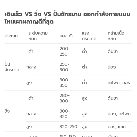
เดินเร็ว VS วิ่ง VS ปั่นจักรยาน ออกกำลังกายแบบ
ไหนเผาผลาญดีที่สุด
ระดับความ
แรง
กล้ามเนื้อ
ประเภท
แคลอรี่
หนัก
กระแทก
หลัก
200-
ต่ำ
ต่ำ
ต้นขา
250
ปั่น
250-
กลาง
ต่ำ
น่อง
จักรยาน
300
300-
สูง
ต่ำ
สะโพก, คอร์
350
280-
ต่ำ
สูง
ต้นขา
300
วิ่ง
300-
กลาง
สูง
น่อง, สะโพก
320
สูง
320-250
สูง
คอร์, แขน
กลาง
150-180
กลาง
ต้นขา