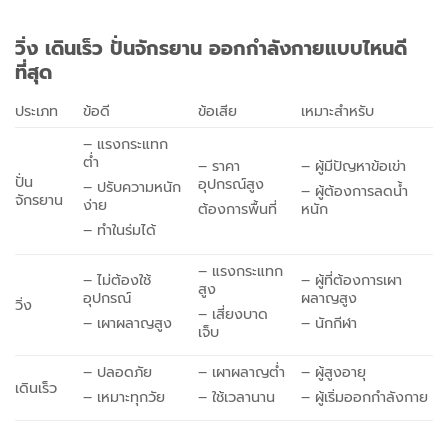
วิ่ง เดินเร็ว ปั่นจักรยาน ออกกำลังกายแบบไหนดี
ที่สุด
ประเภท
ข้อดี
ข้อเสีย
เหมาะสำหรับ
– แรงกระแทก
ต่ำ
– ราคา
– ผู้มีปัญหาข้อเข่า
ปั่น
อุปกรณ์สูง
– ปรับความหนัก
– ผู้ต้องการลดน้ำ
จักรยาน
ง่าย
ต้องการพื้นที่
หนัก
– ทำในร่มได้
– แรงกระแทก
– ไม่ต้องใช้
– ผู้ที่ต้องการเผา
สูง
อุปกรณ์
ผลาญสูง
วิ่ง
– เสี่ยงบาด
– เผาผลาญสูง
– นักกีฬา
เจ็บ
– ปลอดภัย
– เผาผลาญต่ำ
– ผู้สูงอายุ
เดินเร็ว
– เหมาะทุกวัย
– ใช้เวลานาน
– ผู้เริ่มออกกำลังกาย