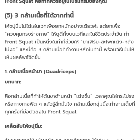
Front Squat คือท่าที่ควรอยู่ในโปรแกรมของคุณ
(5) 3 กล้ามเนื้อที่ได้จากท่านี้
โค้ชปุนิ่มไม่ได้เล่นเวทเพื่อยกหนักอย่างเดียวค่ะ แต่ยกเพื่อ
“ควบคุมทรงร่างกาย” ให้ดูดีทั้งบนเวทีและในชีวิตประจำวัน ท่า
Front Squat เป็นหนึ่งในท่าที่ช่วยให้ “ขาเฟิร์ม-สะโพกเด้ง-หลัง
ไม่งอ” และนี่คือ 3 กล้ามเนื้อที่ทำงานหลักในท่านี้ พร้อมวิธีเน้นให้
เห็นผลลัพธ์ชัดขึ้น
1. กล้ามเนื้อหน้าขา (Quadriceps)
บทบาท:
คือกล้ามเนื้อที่ทำให้ต้นขาด้านหน้า “เด้งขึ้น” เวลาคุณใส่กระโปรง
หรือกางเกงฟิต ๆ แล้วรู้สึกมั่นใจ กล้ามเนื้อกลุ่มนี้จะทำงานเต็มที่
ทุกครั้งที่ย่อตัวลงใน Front Squat
เคล็ดลับโค้ชปุนิ่ม: