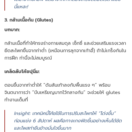
นี้แหละ!
3. กล้ามเนื้อก้น (Glutes)
บทบาท:
กล้ามเนื้อที่ทำให้ทรงร่างกายสมดุล เซ็กซี่ และช่วยเสริมแรงเวลา
ยืดสะโพกขึ้นจากท่าต่ำ (เหมือนการลุกจากเก้าอี้) ถ้าไม่เกร็งก้นใน
การฝึก ท่านี้จะไม่สมบูรณ์
เคล็ดลับโค้ชปุนิ่ม:
ตอนขึ้นจากท่าต่ำให้ “ดันส้นเท้าลงกับพื้นแรง ๆ” พร้อม
จินตนาการว่า “บีบเหรียญบาทไว้กลางก้น” จะช่วยให้ glutes
ทำงานเต็มที่
Insight: เทคนิคนี้โค้ชใช้ในการปรับสะโพกให้ “โด่งขึ้น”
ก่อนแข่ง 6 สัปดาห์ ผลคือกางเกงฟิตขึ้นอย่างเห็นได้ชัด
และโพสท่ายืนข้างมั่นใจขึ้นมาก