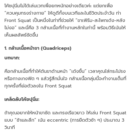
โค้ชปุนิ่มไม่ได้เล่นเวทเพื่อยกหนักอย่างเดียวค่ะ แต่ยกเพื่อ
“ควบคุมทรงร่างกาย” ให้ดูดีทั้งบนเวทีและในชีวิตประจำวัน ท่า
Front Squat เป็นหนึ่งในท่าที่ช่วยให้ “ขาเฟิร์ม-สะโพกเด้ง-หลัง
ไม่งอ” และนี่คือ 3 กล้ามเนื้อที่ทำงานหลักในท่านี้ พร้อมวิธีเน้นให้
เห็นผลลัพธ์ชัดขึ้น
1. กล้ามเนื้อหน้าขา (Quadriceps)
บทบาท:
คือกล้ามเนื้อที่ทำให้ต้นขาด้านหน้า “เด้งขึ้น” เวลาคุณใส่กระโปรง
หรือกางเกงฟิต ๆ แล้วรู้สึกมั่นใจ กล้ามเนื้อกลุ่มนี้จะทำงานเต็มที่
ทุกครั้งที่ย่อตัวลงใน Front Squat
เคล็ดลับโค้ชปุนิ่ม:
ถ้าคุณอยากให้หน้าขาชัด และทรงเรียวยาว ให้เล่น Front Squat
แบบ “ช้าและลึก” เน้น eccentric (การยืดตัวช้า ๆ) ประมาณ 3
วินาที