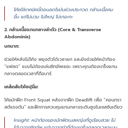
โค้ชใช้เทคนิคนี้ตอนลดไขมันช่วงประกวด กล้ามเนื้อคม
ขึ้น แต่ไม่บวม ไม่ใหญ่ ไม่เทอะทะ
2. กล้ามเนื้อแกนกลางลำตัว (Core & Transverse
Abdominis)
บทบาท:
ช่วยให้หลังไม่โค้ง พยุงตัวได้เวลายก และยังช่วยให้หน้าท้อง
“แฟลต” แบบไม่ต้องเล่นซิทอัพเยอะ เพราะคุณต้องเกร็งแกน
กลางตลอดเวลาที่ถือบาร์
เคล็ดลับโค้ชปุนิ่ม:
โค้ชมักฝึก Front Squat หลังจากฝึก Deadlift เพื่อ “คอนทรา
สต์แรงดัน” และฝึกการควบคุมแกนกลางระดับสูงในเซสชันเดียว
Insight: หน้าท้องของนักฟิตเนสหญิงที่ดูเรียบสวย ไม่
ได้มาจากซิทอัพ แต่มาจากท่าที่ต้องเกร็งตลอดเวลาแบบ