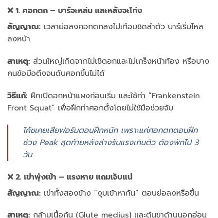
❌ 1. ศอกตก – บาร์จะหล่น และหลังจะโก่ง
สัญญาณ:
เวลาย่อลงศอกตกลงไปเกือบชิดลำตัว บาร์เริ่มไหล
ลงหน้า
สาเหตุ:
ส่วนใหญ่เกิดจากไม่เชิดอกและไม่เกร็งหน้าท้อง หรือบาง
คนข้อมือตึงจนดันศอกขึ้นไม่ได้
วิธีแก้:
ฝึกเปิดอกหน้าแผงก่อนเริ่ม และใช้ท่า “Frankenstein
Front Squat” เพื่อฝึกท่าศอกตั้งโดยไม่ใช้มือช่วยจับ
โค้ชเคยเสียฟอร์มตอนฝึกหนัก เพราะแค่ศอกตกตอนฝึก
ช่วง Peak สุดท้ายหลังล่างรับแรงเกินตัว ต้องพักไป 3
วัน
❌ 2. เข่าพุ่งเข้า – แรงหาย แถมเจ็บแน่
สัญญาณ:
เข่าทั้งสองข้าง “งุบเข้าหากัน” ตอนย่อลงหรือขึ้น
สาเหตุ:
กล้ามเนื้อก้น (Glute medius) และต้นขาด้านนอกอ่อน