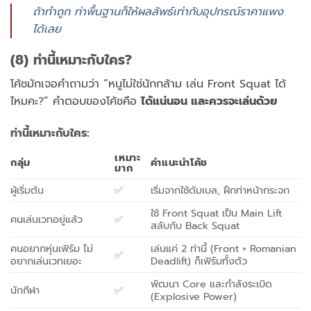
ถ้าทำถูก ท่าพื้นฐานก็ให้ผลลัพธ์เท่ากับอุปกรณ์ราคาแพง
ได้เลย
(8) ท่านี้เหมาะกับใคร?
โค้ชมักเจอคำถามว่า “หนูไม่ใช่นักกล้าม เล่น Front Squat ได้
ไหมคะ?” คำตอบของโค้ชคือ
ได้แน่นอน และควรจะเล่นด้วย
ท่านี้เหมาะกับใคร:
เหมาะ
กลุ่ม
คำแนะนำโค้ช
มาก
ผู้เริ่มต้น
✅
เริ่มจากใช้ดัมเบล, ฝึกท่าหน้ากระจก
ใช้ Front Squat เป็น Main Lift
คนเล่นเวทอยู่แล้ว
✅
สลับกับ Back Squat
คนอยากหุ่นเฟิร์ม ไม่
เล่นแค่ 2 ท่านี้ (Front + Romanian
✅
อยากเล่นเวทเยอะ
Deadlift) ก็เฟิร์มทั้งตัว
พัฒนา Core และกำลังระเบิด
นักกีฬา
✅
(Explosive Power)