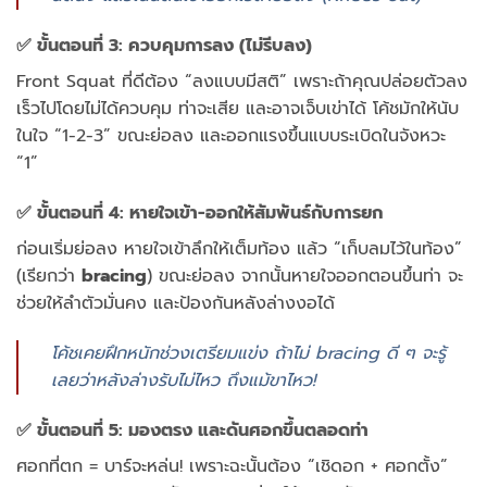
✅ ขั้นตอนที่ 3: ควบคุมการลง (ไม่รีบลง)
Front Squat ที่ดีต้อง “ลงแบบมีสติ” เพราะถ้าคุณปล่อยตัวลง
เร็วไปโดยไม่ได้ควบคุม ท่าจะเสีย และอาจเจ็บเข่าได้ โค้ชมักให้นับ
ในใจ “1-2-3” ขณะย่อลง และออกแรงขึ้นแบบระเบิดในจังหวะ
“1”
✅ ขั้นตอนที่ 4: หายใจเข้า-ออกให้สัมพันธ์กับการยก
ก่อนเริ่มย่อลง หายใจเข้าลึกให้เต็มท้อง แล้ว “เก็บลมไว้ในท้อง”
(เรียกว่า
bracing
) ขณะย่อลง จากนั้นหายใจออกตอนขึ้นท่า จะ
ช่วยให้ลำตัวมั่นคง และป้องกันหลังล่างงอได้
โค้ชเคยฝึกหนักช่วงเตรียมแข่ง ถ้าไม่ bracing ดี ๆ จะรู้
เลยว่าหลังล่างรับไม่ไหว ถึงแม้ขาไหว!
✅ ขั้นตอนที่ 5: มองตรง และดันศอกขึ้นตลอดท่า
ศอกที่ตก = บาร์จะหล่น! เพราะฉะนั้นต้อง “เชิดอก + ศอกตั้ง”