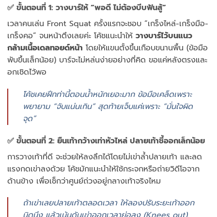
✅ ขั้นตอนที่ 1: วางบาร์ให้ “พอดี ไม่ต้องบีบฟันสู้”
เวลาคนเล่น Front Squat ครั้งแรกจะชอบ “เกร็งไหล่-เกร็งมือ-
เกร็งคอ” จนหน้าตึงเลยค่ะ โค้ชแนะนำให้
วางบาร์ไว้บนแนว
กล้ามเนื้อเดลทอยด์หน้า
โดยให้แขนตั้งขึ้นเกือบขนานพื้น (ข้อมือ
พับขึ้นเล็กน้อย) บาร์จะไม่หล่นง่ายอย่างที่คิด ขอแค่หลังตรงและ
อกเชิดไว้พอ
โค้ชเคยฝึกท่านี้ตอนน้ำหนักเยอะมาก ข้อมือเคล็ดเพราะ
พยายาม “จับแน่นเกิน” สุดท้ายเจ็บแค่เพราะ “มั่นใจผิด
จุด”
✅ ขั้นตอนที่ 2: ยืนเท้ากว้างเท่าหัวไหล่ ปลายเท้าชี้ออกเล็กน้อย
การวางเท้าที่ดี จะช่วยให้ลงลึกได้โดยไม่เข่าล้ำปลายเท้า และลด
แรงกดเข่าลงด้วย โค้ชมักแนะนำให้ใช้กระจกหรือถ่ายวิดีโอจาก
ด้านข้าง เพื่อเช็กว่าศูนย์ถ่วงอยู่กลางเท้าจริงไหม
ถ้าเข่าเลยปลายเท้าตลอดเวลา ให้ลองปรับระยะเท้าออก
นิดนึง แล้วเน้นดันเข่าออกเวลาย่อลง (Knees out)