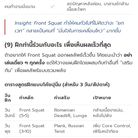
ลดปัญหาหลังค่อม, บาลานซ์กล้าม
คนทำงานนั่งนาน
✅
เนื้อสะโพก
Insight: Front Squat ทำให้คนทั่วไปที่ไม่คิดว่าจะ “ยก
เวท” กลายเป็นคนที่ “มั่นใจในการเคลื่อนไหว” มากขึ้น
(9) ฝึกท่านี้ร่วมกับอะไร เพื่อเห็นผลเร็วที่สุด
ถ้าอยากให้ Front Squat ออกผลลัพธ์เร็วขึ้น โค้ชแนะนำว่า
อย่า
เล่นเดี่ยว ๆ ทุกครั้ง
แต่ให้วางแผนฝึกโดยผสมกับท่าอื่นที่ “เสริม
กัน” เพื่อผลลัพธ์แบบรวมพลัง
ตารางสูตรฝึกแบบโค้ชปุนิ่ม (สำหรับ 3 วัน/สัปดาห์)
วัน
ท่าหลัก
ท่าเสริม
เป้าหมาย
ฝึก
วัน
Front Squat
Romanian
กล้ามเนื้อขาแน่น,
จันทร์
(5×5)
Deadlift, Lunge
หลังไม่พัง
วัน
Front Squat
Plank, Russian
เพิ่ม Core Control,
พุธ
(3×10)
Twist
เฟิร์มหน้าท้อง