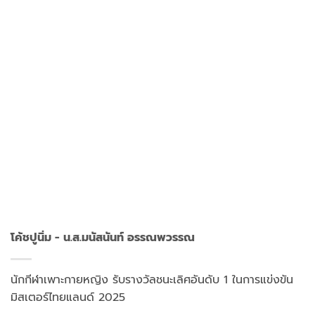
โค้ชปูนิ่ม - น.ส.มนัสนันท์ อรรณพวรรณ
นักกีฬาเพาะกายหญิง รับรางวัลชนะเลิศอันดับ 1 ในการแข่งขัน
มิสเตอร์ไทยแลนด์ 2025