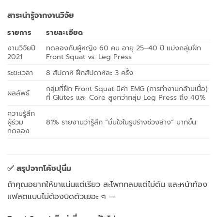
สาระน่ารู้จากงานวิจัย
รายการ
รายละเอียด
งานวิจัยปี
ทดลองกับผู้หญิง 60 คน อายุ 25–40 ปี แบ่งกลุ่มฝึก
2021
Front Squat vs. Leg Press
ระยะเวลา
8 สัปดาห์ ฝึกสัปดาห์ละ 3 ครั้ง
กลุ่มที่ฝึก Front Squat มีค่า EMG (การทำงานกล้ามเนื้อ)
ผลลัพธ์
ที่ Glutes และ Core สูงกว่ากลุ่ม Leg Press ถึง 40%
ความรู้สึก
ผู้ร่วม
81% รายงานว่ารู้สึก “มั่นใจในรูปร่างช่วงล่าง” มากขึ้น
ทดลอง
✅ สรุปจากโค้ชปุนิ่ม
ถ้าคุณอยากให้ขาแน่นแต่เรียว สะโพกกลมแต่ไม่ตัน และหน้าท้อง
แฟลตแบบไม่ต้องบิดตัวเยอะ ๆ —