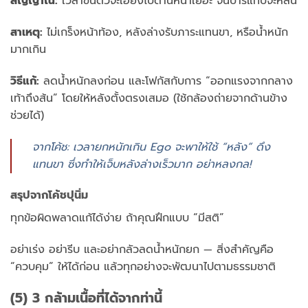
สัญญาณ:
เวลาขึ้นตัวจะเอียงไปด้านหน้าเยอะ จนบาร์แทบจะหล่น
สาเหตุ:
ไม่เกร็งหน้าท้อง, หลังล่างรับภาระแทนขา, หรือน้ำหนัก
มากเกิน
วิธีแก้:
ลดน้ำหนักลงก่อน และโฟกัสกับการ “ออกแรงจากกลาง
เท้าถึงส้น” โดยให้หลังตั้งตรงเสมอ (ใช้กล้องถ่ายจากด้านข้าง
ช่วยได้)
จากโค้ช: เวลายกหนักเกิน Ego จะพาให้ใช้ “หลัง” ดึง
แทนขา ซึ่งทำให้เจ็บหลังล่างเร็วมาก อย่าหลงกล!
สรุปจากโค้ชปุนิ่ม
ทุกข้อผิดพลาดแก้ได้ง่าย ถ้าคุณฝึกแบบ “มีสติ”
อย่าเร่ง อย่ารีบ และอย่ากลัวลดน้ำหนักยก — สิ่งสำคัญคือ
“ควบคุม” ให้ได้ก่อน แล้วทุกอย่างจะพัฒนาไปตามธรรมชาติ
(5) 3 กล้ามเนื้อที่ได้จากท่านี้