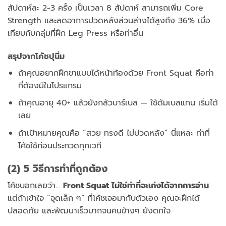
สัปดาห์ละ 2-3 ครั้ง เป็นเวลา 8 สัปดาห์ สามารถเพิ่ม Core
Strength และลดอาการปวดหลังส่วนล่างได้สูงถึง 36% เมื่อ
เทียบกับกลุ่มที่ฝึก Leg Press หรือท่าอื่น
สรุปจากโค้ชปุนิ่ม
ถ้าคุณอยากฝึกขาแบบได้หน้าท้องด้วย Front Squat คือท่า
ที่ต้องมีในโปรแกรม
ถ้าคุณอายุ 40+ แล้วยังกลัวบาร์เบล — ใช้ดัมเบลแทน เริ่มได้
เลย
ถ้าเป้าหมายคุณคือ “สวย ทรงดี ไม่ปวดหลัง” นี่แหละ ท่าที่
โค้ชใช้ก่อนประกวดทุกเวที
(2) 5 วิธีการทำที่ถูกต้อง
โค้ชบอกเลยว่า…
Front Squat ไม่ใช่ท่าที่จะเก่งได้จากการอ่าน
แต่ถ้าเข้าใจ “จุดเล็ก ๆ” ที่โค้ชเจอมากับตัวเอง คุณจะฝึกได้
ปลอดภัย และพัฒนาเร็วมากจนคนข้างๆ ยังตกใจ