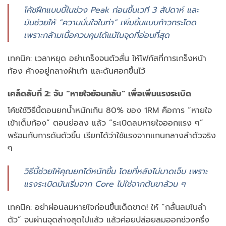
โค้ชฝึกแบบนี้ในช่วง Peak ก่อนขึ้นเวที 3 สัปดาห์ และ
มันช่วยให้ “ความมั่นใจในท่า” เพิ่มขึ้นแบบก้าวกระโดด
เพราะกล้ามเนื้อควบคุมได้แม้ในจุดที่อ่อนที่สุด
เทคนิค: เวลาหยุด อย่าเกร็งจนตัวสั่น ให้โฟกัสที่การเกร็งหน้า
ท้อง ค้างอยู่กลางฝ่าเท้า และดันศอกขึ้นไว้
เคล็ดลับที่ 2: จับ “หายใจย้อนกลับ” เพื่อเพิ่มแรงระเบิด
โค้ชใช้วิธีนี้ตอนยกน้ำหนักเกิน 80% ของ 1RM คือการ “หายใจ
เข้าเต็มท้อง” ตอนย่อลง แล้ว “ระเบิดลมหายใจออกแรง ๆ”
พร้อมกับการดันตัวขึ้น เรียกได้ว่าใช้แรงจากแกนกลางลำตัวจริง
ๆ
วิธีนี้ช่วยให้คุณยกได้หนักขึ้น โดยที่หลังไม่บาดเจ็บ เพราะ
แรงระเบิดมันเริ่มจาก Core ไม่ใช่จากต้นขาล้วน ๆ
เทคนิค: อย่าผ่อนลมหายใจก่อนขึ้นเด็ดขาด! ให้ “กลั้นลมในลำ
ตัว” จนผ่านจุดล่างสุดไปแล้ว แล้วค่อยปล่อยลมออกช่วงครึ่ง