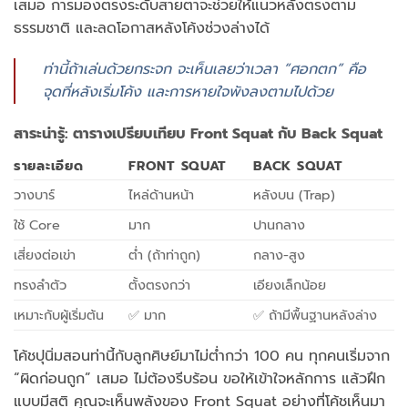
เสมอ การมองตรงระดับสายตาจะช่วยให้แนวหลังตรงตาม
ธรรมชาติ และลดโอกาสหลังโค้งช่วงล่างได้
ท่านี้ถ้าเล่นด้วยกระจก จะเห็นเลยว่าเวลา “ศอกตก” คือ
จุดที่หลังเริ่มโค้ง และการหายใจพังลงตามไปด้วย
สาระน่ารู้: ตารางเปรียบเทียบ Front Squat กับ Back Squat
รายละเอียด
FRONT SQUAT
BACK SQUAT
วางบาร์
ไหล่ด้านหน้า
หลังบน (Trap)
ใช้ Core
มาก
ปานกลาง
เสี่ยงต่อเข่า
ต่ำ (ถ้าท่าถูก)
กลาง-สูง
ทรงลำตัว
ตั้งตรงกว่า
เอียงเล็กน้อย
เหมาะกับผู้เริ่มต้น
✅ มาก
✅ ถ้ามีพื้นฐานหลังล่าง
โค้ชปุนิ่มสอนท่านี้กับลูกศิษย์มาไม่ต่ำกว่า 100 คน ทุกคนเริ่มจาก
“ผิดก่อนถูก” เสมอ ไม่ต้องรีบร้อน ขอให้เข้าใจหลักการ แล้วฝึก
แบบมีสติ คุณจะเห็นพลังของ Front Squat อย่างที่โค้ชเห็นมา