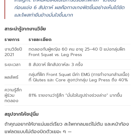
Insight: เทคนิคนี้โค้ชใช้ในการปรับสะโพกให้ “โด่งขึ้น”
ก่อนแข่ง 6 สัปดาห์ ผลคือกางเกงฟิตขึ้นอย่างเห็นได้ชัด
และโพสท่ายืนข้างมั่นใจขึ้นมาก
สาระน่ารู้จากงานวิจัย
รายการ
รายละเอียด
งานวิจัยปี
ทดลองกับผู้หญิง 60 คน อายุ 25–40 ปี แบ่งกลุ่มฝึก
2021
Front Squat vs. Leg Press
ระยะเวลา
8 สัปดาห์ ฝึกสัปดาห์ละ 3 ครั้ง
กลุ่มที่ฝึก Front Squat มีค่า EMG (การทำงานกล้ามเนื้อ)
ผลลัพธ์
ที่ Glutes และ Core สูงกว่ากลุ่ม Leg Press ถึง 40%
ความรู้สึก
ผู้ร่วม
81% รายงานว่ารู้สึก “มั่นใจในรูปร่างช่วงล่าง” มากขึ้น
ทดลอง
สรุปจากโค้ชปุนิ่ม
ถ้าคุณอยากให้ขาแน่นแต่เรียว สะโพกกลมแต่ไม่ตัน และหน้าท้อง
แฟลตแบบไม่ต้องบิดตัวเยอะ ๆ —