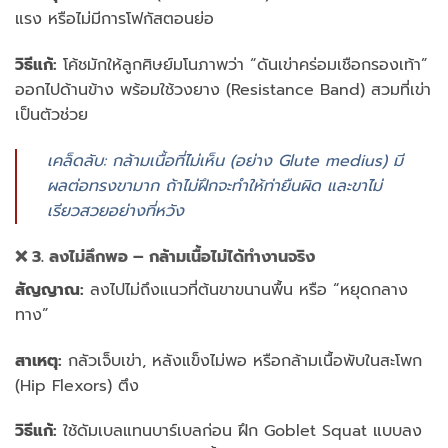
แรง หรือไม่มีการโฟกัสตอนย่อ
วิธีแก้:
โค้ชมักให้ลูกศิษย์มโนภาพว่า “ดันเข่าคร่อมเชือกรองเท้า”
ออกไปด้านข้าง พร้อมใช้วงยาง (Resistance Band) สวมที่เข่า
เป็นตัวช่วย
เคล็ดลับ: กล้ามเนื้อที่ไม่เห็น (อย่าง Glute medius) มี
ผลต่อทรงขามาก ถ้าไม่ฝึกจะทำให้ท่ายืนผิด และขาไม่
เรียวสวยอย่างที่หวัง
❌ 3. ลงไม่ลึกพอ – กล้ามเนื้อไม่ได้ทำงานจริง
สัญญาณ:
ลงไปไม่ถึงแนวที่ต้นขาขนานพื้น หรือ “หยุดกลาง
ทาง”
สาเหตุ:
กลัวเจ็บเข่า, หลังแข็งไม่พอ หรือกล้ามเนื้อพับในสะโพก
(Hip Flexors) ตึง
วิธีแก้:
ใช้ดัมเบลแทนบาร์เบลก่อน ฝึก Goblet Squat แบบลง