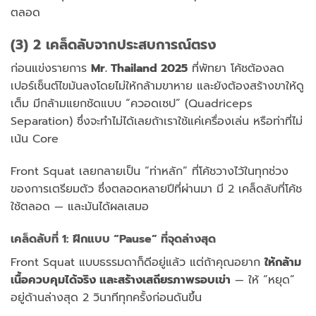
ตลอด
(3) 2 เคล็ดลับจากประสบการณ์ตรง
ก่อนแข่งรายการ
Mr. Thailand 2025
ที่พัทยา โค้ชต้องลด
เปอร์เซ็นต์ไขมันลงโดยไม่ให้กล้ามขาหาย และยังต้องสร้างขาให้ดู
เต็ม มีกล้ามแยกชัดแบบ “ควอดเซป” (Quadriceps
Separation) ซึ่งจะทำไม่ได้เลยถ้าเราใช้แค่เครื่องเล่น หรือท่าที่ไม่
เน้น Core
Front Squat เลยกลายเป็น “ท่าหลัก” ที่โค้ชวางไว้ในทุกช่วง
ของการเตรียมตัว ซึ่งตลอดหลายปีที่ผ่านมา มี 2 เคล็ดลับที่โค้ช
ใช้ตลอด — และมันได้ผลเสมอ
เคล็ดลับที่ 1: ฝึกแบบ “Pause” ที่จุดล่างสุด
Front Squat แบบธรรมดาก็ดีอยู่แล้ว แต่ถ้าคุณอยาก
ให้กล้าม
เนื้อควบคุมได้จริง และสร้างเสถียรภาพรอบเข่า
— ให้ “หยุด”
อยู่ด้านล่างสุด 2 วินาทีทุกครั้งก่อนดันขึ้น