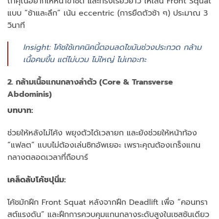
ถ้าคุณอยากให้หน้าขาชัด และทรงเรียวยาว ให้เล่น Front Squat
แบบ “ช้าและลึก” เน้น eccentric (การยืดตัวช้า ๆ) ประมาณ 3
วินาที
Insight: โค้ชใช้เทคนิคนี้ตอนลดไขมันช่วงประกวด กล้าม
เนื้อคมขึ้น แต่ไม่บวม ไม่ใหญ่ ไม่เทอะทะ
2. กล้ามเนื้อแกนกลางลำตัว (Core & Transverse
Abdominis)
บทบาท:
ช่วยให้หลังไม่โค้ง พยุงตัวได้เวลายก และยังช่วยให้หน้าท้อง
“แฟลต” แบบไม่ต้องเล่นซิทอัพเยอะ เพราะคุณต้องเกร็งแกน
กลางตลอดเวลาที่ถือบาร์
เคล็ดลับโค้ชปุนิ่ม:
โค้ชมักฝึก Front Squat หลังจากฝึก Deadlift เพื่อ “คอนทรา
สต์แรงดัน” และฝึกการควบคุมแกนกลางระดับสูงในเซสชันเดียว