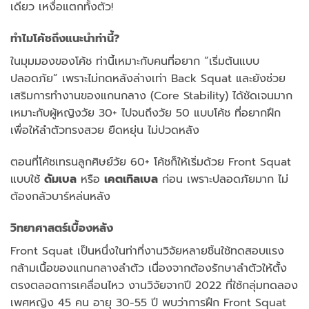
เดียว เหงื่อแตกทั้งตัว!
ทำไมโค้ชถึงแนะนำท่านี้?
ในมุมมองของโค้ช ท่านี้เหมาะกับคนที่อยาก “เริ่มต้นแบบ
ปลอดภัย” เพราะไม่กดหลังล่างเท่า Back Squat และยังช่วย
เสริมการทำงานของแกนกลาง (Core Stability) ได้ชัดเจนมาก
เหมาะกับผู้หญิงวัย 30+ ไปจนถึงวัย 50 แบบโค้ช ที่อยากฝึก
เพื่อให้ลำตัวทรงสวย ยืดหยุ่น ไม่ปวดหลัง
ตอนที่โค้ชเทรนลูกศิษย์วัย 60+ โค้ชก็ให้เริ่มด้วย Front Squat
แบบใช้
ดัมเบล
หรือ
เคตเทิลเบล
ก่อน เพราะปลอดภัยมาก ไม่
ต้องกลัวบาร์หล่นหลัง
วิทยาศาสตร์เบื้องหลัง
Front Squat เป็นหนึ่งในท่าที่งานวิจัยหลายชิ้นใช้ทดสอบแรง
กล้ามเนื้อของแกนกลางลำตัว เนื่องจากต้องรักษาลำตัวให้ตั้ง
ตรงตลอดการเคลื่อนไหว งานวิจัยจากปี 2022 ที่ใช้กลุ่มทดลอง
เพศหญิง 45 คน อายุ 30-55 ปี พบว่าการฝึก Front Squat