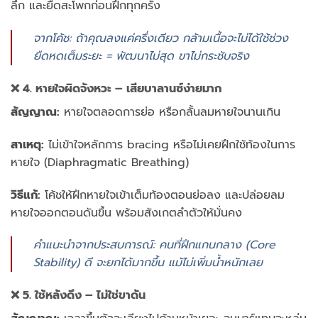
ลึก และยืดสะโพกก่อนฝึกทุกครั้ง
จากโค้ช: ถ้าคุณลงแค่ครึ่งเดียว กล้ามเนื้อจะไม่ได้ใช้ช่วง
ยืดหดเต็มระยะ = พัฒนาไม่สุด ขาไม่กระชับจริง
❌ 4. หายใจผิดจังหวะ – เสียบาลานซ์ง่ายมาก
สัญญาณ:
หายใจตลอดการย่อ หรือกลั้นลมหายใจนานเกิน
สาเหตุ:
ไม่เข้าใจหลักการ bracing หรือไม่เคยฝึกใช้ท้องในการ
หายใจ (Diaphragmatic Breathing)
วิธีแก้:
โค้ชให้ฝึกหายใจเข้าเต็มท้องตอนย่อลง และปล่อยลม
หายใจออกตอนดันขึ้น พร้อมสังเกตลำตัวให้มั่นคง
คำแนะนำจากประสบการณ์: คนที่ฝึกแกนกลาง (Core
Stability) ดี จะยกได้มากขึ้น แม้ไม่เพิ่มน้ำหนักเลย
❌ 5. ใช้หลังดึง – ไม่ใช่ขาดัน