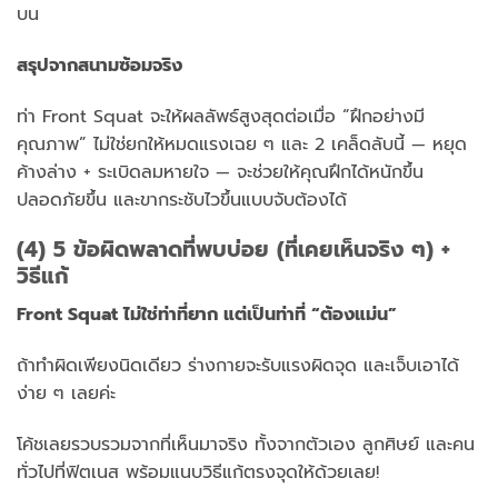
บน
สรุปจากสนามซ้อมจริง
ท่า Front Squat จะให้ผลลัพธ์สูงสุดต่อเมื่อ “ฝึกอย่างมี
คุณภาพ” ไม่ใช่ยกให้หมดแรงเฉย ๆ และ 2 เคล็ดลับนี้ — หยุด
ค้างล่าง + ระเบิดลมหายใจ — จะช่วยให้คุณฝึกได้หนักขึ้น
ปลอดภัยขึ้น และขากระชับไวขึ้นแบบจับต้องได้
(4) 5 ข้อผิดพลาดที่พบบ่อย (ที่เคยเห็นจริง ๆ) +
วิธีแก้
Front Squat ไม่ใช่ท่าที่ยาก แต่เป็นท่าที่ “ต้องแม่น”
ถ้าทำผิดเพียงนิดเดียว ร่างกายจะรับแรงผิดจุด และเจ็บเอาได้
ง่าย ๆ เลยค่ะ
โค้ชเลยรวบรวมจากที่เห็นมาจริง ทั้งจากตัวเอง ลูกศิษย์ และคน
ทั่วไปที่ฟิตเนส พร้อมแนบวิธีแก้ตรงจุดให้ด้วยเลย!