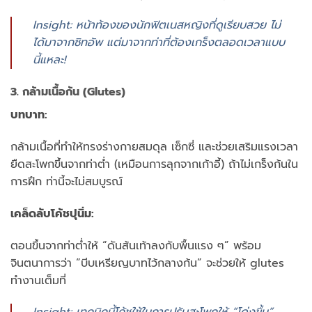
Insight: หน้าท้องของนักฟิตเนสหญิงที่ดูเรียบสวย ไม่
ได้มาจากซิทอัพ แต่มาจากท่าที่ต้องเกร็งตลอดเวลาแบบ
นี้แหละ!
3. กล้ามเนื้อก้น (Glutes)
บทบาท:
กล้ามเนื้อที่ทำให้ทรงร่างกายสมดุล เซ็กซี่ และช่วยเสริมแรงเวลา
ยืดสะโพกขึ้นจากท่าต่ำ (เหมือนการลุกจากเก้าอี้) ถ้าไม่เกร็งก้นใน
การฝึก ท่านี้จะไม่สมบูรณ์
เคล็ดลับโค้ชปุนิ่ม:
ตอนขึ้นจากท่าต่ำให้ “ดันส้นเท้าลงกับพื้นแรง ๆ” พร้อม
จินตนาการว่า “บีบเหรียญบาทไว้กลางก้น” จะช่วยให้ glutes
ทำงานเต็มที่