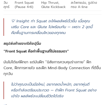
วัน
Front Squat
Hip Thrust,
สะโพกแน่น, รูปร่าง
ศุกร์
(Pause 4×6)
Glute Kickback
ทรง A-line
💡 Insight: ท่า Squat จะให้ผลลัพธ์เร็วขึ้น เมื่อคุณ
เสริม Core และ Glute ไปพร้อมกัน — เพราะ 2 จุดนี้
คือพื้นฐานการเคลื่อนไหวของทุกคน
สรุปส่งท้ายจากโค้ชปุนิ่ม
“Front Squat คือท่าพื้นฐานที่ไม่ธรรมดา”
มันไม่ได้แค่ฝึกขา แต่มันฝึก “นิสัยการควบคุมร่างกาย” ฝึก
Core, ฝึกการหายใจ และฝึก Mind-Body Connection ที่ดีขึ้น
ทุกวัน
ไม่ว่าคุณจะเป็นมือใหม่, อยากลดน้ำหนัก, อยากหุ่นดี
หรือกำลังเตรียมประกวด — ถ้าฝึก Front Squat อย่าง
เข้าใจ ผลลัพธ์จะเปลี่ยนชีวิตได้จริง