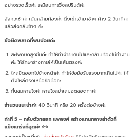
อย่างรวดเร็วค่ะ เหมือนการวิ่งสปรินต์ค่ะ
จังหวะช้าค่ะ เน้นกล้ามท้องค่ะ ดึงเข่าเข้ามาช้าๆ ค้าง 2 วินาทีค่ะ
แล้วส่งกลับช้าๆ ค่ะ
ข้อผิดพลาดที่พบบ่อยค่ะ
สะโพกยกสูงขึ้นค่ะ ทำให้ท่าง่ายเกินไปและกล้ามท้องไม่ทำงาน
ค่ะ ให้รักษาร่างกายให้เป็นเส้นตรงค่ะ
ไหล่ยืดออกไปข้างหน้าค่ะ ทำให้ข้อมือรับแรงมากเกินไปค่ะ ให้
ตั้งไหล่ตรงเหนือข้อมือค่ะ
กั้นลมหายใจค่ะ หายใจสม่ำเสมอตลอดท่าค่ะ
จำนวนแนะนำค่ะ
40 วินาที หรือ 20 ครั้งต่อข้างค่ะ
ท่าที่ 5 – กลับตัวกลอก แพลงค์ สร้างแกนกลางลำตัวที่
แข็งแกร่งที่สุดค่ะ ⭐⭐
แพลงค์เป็นหนึ่งใน
ท่าเล่นหน้าท้อง
ที่มีประสิทธิภาพสูง เพราะ