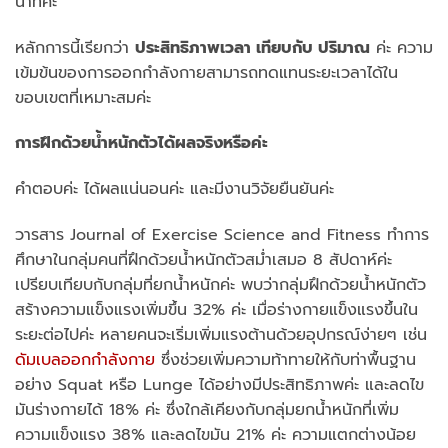
นาทีค่ะ
หลักการนี้เรียกว่า
ประสิทธิภาพเวลา เทียบกับ ปริมาณ
ค่ะ ความ
เข้มข้นของการออกกำลังกายสามารถทดแทนระยะเวลาได้ใน
ขอบเขตที่เหมาะสมค่ะ
การฝึกด้วยน้ำหนักตัวได้ผลจริงหรือค่ะ
คำตอบค่ะ ได้ผลแน่นอนค่ะ และมีงานวิจัยยืนยันค่ะ
วารสาร Journal of Exercise Science and Fitness ทำการ
ศึกษาในกลุ่มคนที่ฝึกด้วยน้ำหนักตัวสม่ำเสมอ 8 สัปดาห์ค่ะ
เปรียบเทียบกับกลุ่มที่ยกน้ำหนักค่ะ พบว่ากลุ่มฝึกด้วยน้ำหนักตัว
สร้างความแข็งแรงเพิ่มขึ้น 32% ค่ะ เมื่อร่างกายแข็งแรงขึ้นใน
ระยะต่อไปค่ะ หลายคนจะเริ่มเพิ่มแรงต้านด้วยอุปกรณ์ง่ายๆ เช่น
ดัมเบลออกกำลังกาย
ซึ่งช่วยเพิ่มความท้าทายให้กับท่าพื้นฐาน
อย่าง Squat หรือ Lunge ได้อย่างมีประสิทธิภาพค่ะ และลดไข
มันร่างกายได้ 18% ค่ะ ซึ่งใกล้เคียงกับกลุ่มยกน้ำหนักที่เพิ่ม
ความแข็งแรง 38% และลดไขมัน 21% ค่ะ ความแตกต่างน้อย