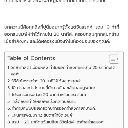
ความแข็งแรงและเผาผลาญไขมันได้ดีแม้ไม่มีอุปกรณ์ค่ะ
บทความนี้คือทุกสิ่งที่ปุนิ่มอยากรู้ตั้งแต่วันแรกค่ะ รวม 10 ท่าที่
ออกแบบมาให้ทำได้ภายใน 20 นาทีค่ะ ครอบคลุมทุกกลุ่มกล้าม
เนื้อสำคัญค่ะ และได้ผลจริงแม้จะทำในห้องนอนของคุณค่ะ
Table of Contents
วิทยาศาสตร์เบื้องหลัง ทำไมออกกำลังกายที่บ้าน 20 นาทีถึงได้
ผลค่ะ
วิธีจัดโครงสร้าง 20 นาทีให้ได้ผลสูงสุดค่ะ
10 ท่าออกกำลังกายที่บ้าน ฉบับละเอียดสมบูรณ์ค่ะ
โปรแกรมครบถ้วน 20 นาทีสำหรับทุกระดับค่ะ
เคล็ดลับที่ทำให้ผลลัพธ์เร็วกว่าคนอื่นค่ะ
คำถามที่พบบ่อยเกี่ยวกับการออกกำลังกายที่บ้านค่ะ
แผนการพัฒนา 12 สัปดาห์ที่ชัดเจนค่ะ
สรุป – 20 นาทีต่อวันเปลี่ยนชีวิตได้ค่ะ ถ้าทำสม่ำเสมอค่ะ