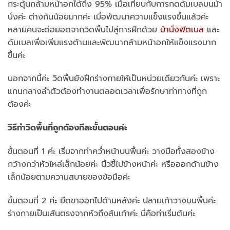
กระตุ้นกล้ามหน้าอกได้ถึง 95% เมื่อเทียบกับการกดดัมเบลบนม้า
นั่งค่ะ ต่างกันน้อยมากค่ะ
เมื่อพัฒนาความแข็งแรงขึ้นแล้วค่ะ
หลายคนจะต่อยอดจากวิดพื้นไปสู่การฝึกด้วย
ม้านั่งฟิตเนส
และ
ดัมเบลเพื่อเพิ่มแรงต้านและพัฒนากล้ามหน้าอกให้แข็งแรงมาก
ขึ้นค่ะ
นอกจากนี้ค่ะ วิดพื้นยังฝึกร่างกายให้เป็นหน่วยเดียวกันค่ะ เพราะ
แกนกลางลำตัวต้องทำงานตลอดเวลาเพื่อรักษาท่าทางที่ถูก
ต้องค่ะ
วิธีทำวิดพื้นที่ถูกต้องทีละขั้นตอนค่ะ
ขั้นตอนที่ 1 ค่ะ เริ่มจากท่าคว่ำหน้าบนพื้นค่ะ วางมือทั้งสองข้าง
กว้างกว่าหัวไหล่เล็กน้อยค่ะ นิ้วชี้ไปข้างหน้าค่ะ หรือออกด้านข้าง
เล็กน้อยตามความสบายของข้อมือค่ะ
ขั้นตอนที่ 2 ค่ะ ยืดขาออกไปด้านหลังค่ะ ปลายเท้าวางบนพื้นค่ะ
ร่างกายเป็นเส้นตรงจากหัวถึงส้นเท้าค่ะ นี่คือท่าเริ่มต้นค่ะ