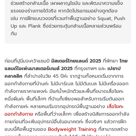
ช่วยสร้างกล้ามเนื้อ เผาผลาญไขมัน และพัฒนาความแข็ง
แรงของร่างกายได้จริง หากจัดโปรแกรมอย่างถูกต้อง
เช่น การฝึกแบบวงจรที่รวมท่าพื้นฐานอย่าง Squat, Push
Up และ Plank ซึ่งช่วยกระตุ้นกล้ามเนื้อหลายส่วนพร้อม
กัน
ก่อนที่ปุนิ่มจะคว้าแชมป์
มิสเตอร์ไทยแลนด์ 2025
ที่พัทยา
ไทย
แลนด์โอเพ่นมาสเตอร์เกมส์ 2025
ที่กรุงเทพฯ และ
เปยาป
คลาสสิค
ที่ลำปางในวัย 45 ปีค่ะ รากฐานทั้งหมดเริ่มจากการ
ออกกำลังกายที่บ้านค่ะ ไม่มีบาร์เบล ไม่มีดัมเบล ไม่มีเครื่องออก
กำลังกายราคาแพงค่ะ มีแค่น้ำหนักตัวและพื้นที่ขนาดเสื่อโยคะ
หนึ่งผืนค่ะ พื้นที่เล็กๆ ที่บ้านก็เพียงพอสำหรับการเริ่มต้นออก
กำลังกายค่ะ หลายคนเริ่มจากอุปกรณ์พื้นฐานอย่าง
เสื่อโยคะ
ออกกำลังกาย
หรือพื้นที่ว่างเล็กๆ เพื่อสร้างนิสัยการออกกำลัง
กายก่อนที่จะเพิ่มอุปกรณ์อื่นในอนาคตค่ะ ซึ่งจริงๆ แล้วการฝึก
แบบนี้คือพื้นฐานของ
Bodyweight Training
ที่สามารถสร้าง