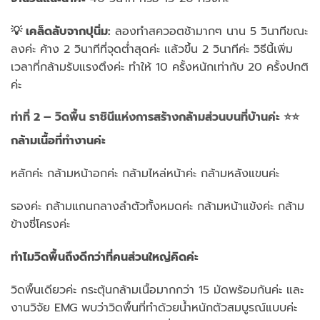
💡 เคล็ดลับจากปุนิ่ม:
ลองทำสควอตช้ามากๆ นาน 5 วินาทีขณะ
ลงค่ะ ค้าง 2 วินาทีที่จุดต่ำสุดค่ะ แล้วขึ้น 2 วินาทีค่ะ วิธีนี้เพิ่ม
เวลาที่กล้ามรับแรงตึงค่ะ ทำให้ 10 ครั้งหนักเท่ากับ 20 ครั้งปกติ
ค่ะ
ท่าที่ 2 – วิดพื้น ราชินีแห่งการสร้างกล้ามส่วนบนที่บ้านค่ะ ⭐⭐
กล้ามเนื้อที่ทำงานค่ะ
หลักค่ะ กล้ามหน้าอกค่ะ กล้ามไหล่หน้าค่ะ กล้ามหลังแขนค่ะ
รองค่ะ กล้ามแกนกลางลำตัวทั้งหมดค่ะ กล้ามหน้าแข้งค่ะ กล้าม
ข้างซี่โครงค่ะ
ทำไมวิดพื้นถึงดีกว่าที่คนส่วนใหญ่คิดค่ะ
วิดพื้นเดียวค่ะ กระตุ้นกล้ามเนื้อมากกว่า 15 มัดพร้อมกันค่ะ และ
งานวิจัย EMG พบว่าวิดพื้นที่ทำด้วยน้ำหนักตัวสมบูรณ์แบบค่ะ