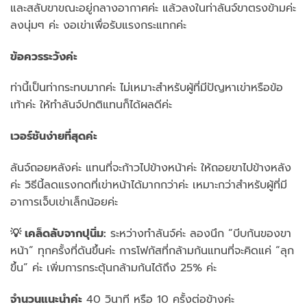
และสลับขาขณะอยู่กลางอากาศค่ะ แล้วลงในท่าลันจ์ขาตรงข้ามค่ะ
ลงนุ่มๆ ค่ะ งอเข่าเพื่อรับแรงกระแทกค่ะ
ข้อควรระวังค่ะ
ท่านี้เป็นท่ากระทบมากค่ะ ไม่เหมาะสำหรับผู้ที่มีปัญหาเข่าหรือข้อ
เท้าค่ะ ให้ทำลันจ์ปกติแทนก็ได้ผลดีค่ะ
เวอร์ชันง่ายที่สุดค่ะ
ลันจ์ถอยหลังค่ะ แทนที่จะก้าวไปข้างหน้าค่ะ ให้ถอยขาไปข้างหลัง
ค่ะ วิธีนี้ลดแรงกดที่เข่าหน้าได้มากกว่าค่ะ เหมาะกว่าสำหรับผู้ที่มี
อาการเจ็บเข่าเล็กน้อยค่ะ
💡 เคล็ดลับจากปุนิ่ม:
ระหว่างทำลันจ์ค่ะ ลองนึก “บีบก้นของขา
หน้า” ทุกครั้งที่ดันขึ้นค่ะ การโฟกัสที่กล้ามก้นแทนที่จะคิดแค่ “ลุก
ขึ้น” ค่ะ เพิ่มการกระตุ้นกล้ามก้นได้ถึง 25% ค่ะ
จำนวนแนะนำค่ะ
40 วินาที หรือ 10 ครั้งต่อข้างค่ะ