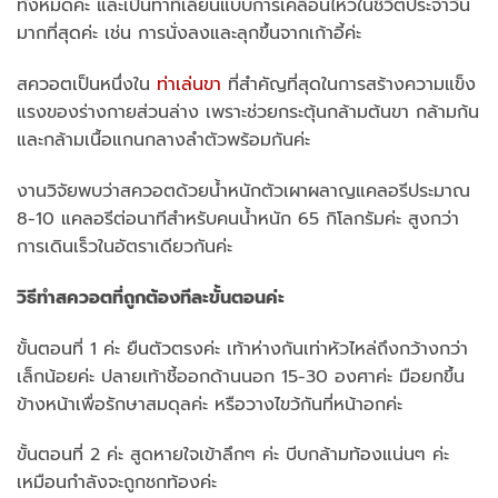
ทั้งหมดค่ะ และเป็นท่าที่เลียนแบบการเคลื่อนไหวในชีวิตประจำวัน
มากที่สุดค่ะ เช่น การนั่งลงและลุกขึ้นจากเก้าอี้ค่ะ
สควอตเป็นหนึ่งใน
ท่าเล่นขา
ที่สำคัญที่สุดในการสร้างความแข็ง
แรงของร่างกายส่วนล่าง เพราะช่วยกระตุ้นกล้ามต้นขา กล้ามก้น
และกล้ามเนื้อแกนกลางลำตัวพร้อมกันค่ะ
งานวิจัยพบว่าสควอตด้วยน้ำหนักตัวเผาผลาญแคลอรีประมาณ
8-10 แคลอรีต่อนาทีสำหรับคนน้ำหนัก 65 กิโลกรัมค่ะ สูงกว่า
การเดินเร็วในอัตราเดียวกันค่ะ
วิธีทำสควอตที่ถูกต้องทีละขั้นตอนค่ะ
ขั้นตอนที่ 1 ค่ะ ยืนตัวตรงค่ะ เท้าห่างกันเท่าหัวไหล่ถึงกว้างกว่า
เล็กน้อยค่ะ ปลายเท้าชี้ออกด้านนอก 15-30 องศาค่ะ มือยกขึ้น
ข้างหน้าเพื่อรักษาสมดุลค่ะ หรือวางไขว้กันที่หน้าอกค่ะ
ขั้นตอนที่ 2 ค่ะ สูดหายใจเข้าลึกๆ ค่ะ บีบกล้ามท้องแน่นๆ ค่ะ
เหมือนกำลังจะถูกชกท้องค่ะ