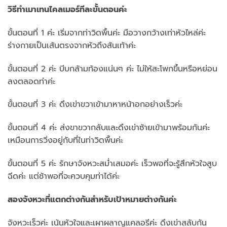
วิธีทำเมาเทนไคลเมอร์ทีละขั้นตอนค่ะ
ขั้นตอนที่ 1 ค่ะ เริ่มจากท่าวิดพื้นค่ะ มือวางกว้างเท่าหัวไหล่ค่ะ
ร่างกายเป็นเส้นตรงจากหัวถึงส้นเท้าค่ะ
ขั้นตอนที่ 2 ค่ะ บีบกล้ามท้องแน่นๆ ค่ะ ไม่ให้สะโพกขึ้นหรือหย่อน
ลงตลอดท่าค่ะ
ขั้นตอนที่ 3 ค่ะ ดึงเข่าขวาเข้ามาหาหน้าอกอย่างเร็วค่ะ
ขั้นตอนที่ 4 ค่ะ ส่งขาขวากลับและดึงเข่าซ้ายเข้ามาพร้อมกันค่ะ
เหมือนการวิ่งอยู่กับที่ในท่าวิดพื้นค่ะ
ขั้นตอนที่ 5 ค่ะ รักษาจังหวะสม่ำเสมอค่ะ เร็วพอที่จะรู้สึกหัวใจสูบ
ฉีดค่ะ แต่ช้าพอที่จะควบคุมท่าได้ค่ะ
สองจังหวะที่แตกต่างกันสำหรับเป้าหมายต่างกันค่ะ
จังหวะเร็วค่ะ เน้นหัวใจและเผาผลาญแคลอรีค่ะ ดึงเข่าสลับกัน