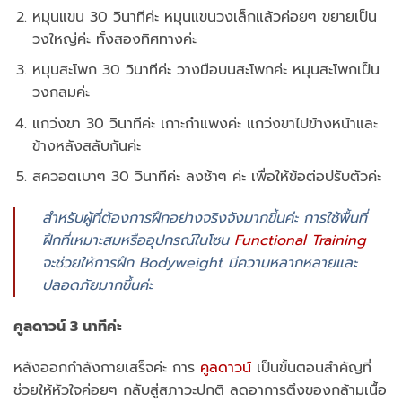
หมุนแขน 30 วินาทีค่ะ หมุนแขนวงเล็กแล้วค่อยๆ ขยายเป็น
วงใหญ่ค่ะ ทั้งสองทิศทางค่ะ
หมุนสะโพก 30 วินาทีค่ะ วางมือบนสะโพกค่ะ หมุนสะโพกเป็น
วงกลมค่ะ
แกว่งขา 30 วินาทีค่ะ เกาะกำแพงค่ะ แกว่งขาไปข้างหน้าและ
ข้างหลังสลับกันค่ะ
สควอตเบาๆ 30 วินาทีค่ะ ลงช้าๆ ค่ะ เพื่อให้ข้อต่อปรับตัวค่ะ
สำหรับผู้ที่ต้องการฝึกอย่างจริงจังมากขึ้นค่ะ การใช้พื้นที่
ฝึกที่เหมาะสมหรืออุปกรณ์ในโซน
Functional Training
จะช่วยให้การฝึก Bodyweight มีความหลากหลายและ
ปลอดภัยมากขึ้นค่ะ
คูลดาวน์ 3 นาทีค่ะ
หลังออกกำลังกายเสร็จค่ะ การ
คูลดาวน์
เป็นขั้นตอนสำคัญที่
ช่วยให้หัวใจค่อยๆ กลับสู่สภาวะปกติ ลดอาการตึงของกล้ามเนื้อ