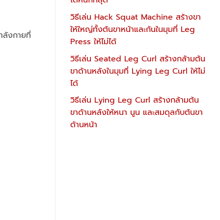
ได้หนักที่สุด
วิธีเล่น Hack Squat Machine สร้างขา
ให้ใหญ่ทั้งต้นขาหน้าและก้นในมุมที่ Leg
กำลังกายที่
Press ให้ไม่ได้
วิธีเล่น Seated Leg Curl สร้างกล้ามต้น
ขาด้านหลังในมุมที่ Lying Leg Curl ให้ไม่
ได้
วิธีเล่น Lying Leg Curl สร้างกล้ามต้น
ขาด้านหลังให้หนา นูน และสมดุลกับต้นขา
ด้านหน้า