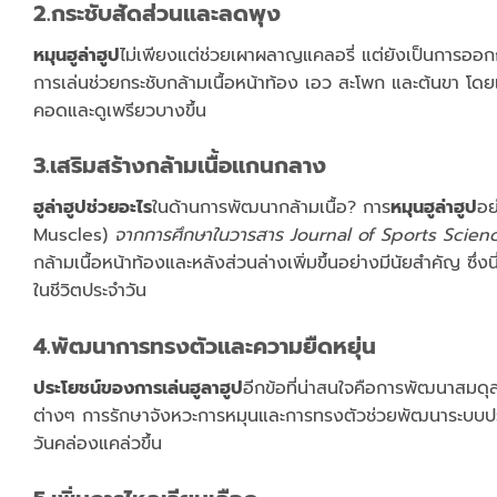
2.กระชับสัดส่วนและลดพุง
หมุนฮูล่าฮูป
ไม่เพียงแต่ช่วยเผาผลาญแคลอรี่ แต่ยังเป็นการออ
การเล่นช่วยกระชับกล้ามเนื้อหน้าท้อง เอว สะโพก และต้นขา โดยเฉพ
คอดและดูเพรียวบางขึ้น
3.เสริมสร้างกล้ามเนื้อแกนกลาง
ฮูล่าฮูปช่วยอะไร
ในด้านการพัฒนากล้ามเนื้อ? การ
หมุนฮูล่าฮูป
อย
Muscles)
จากการศึกษาในวารสาร Journal of Sports Scie
กล้ามเนื้อหน้าท้องและหลังส่วนล่างเพิ่มขึ้นอย่างมีนัยสำคัญ 
ในชีวิตประจำวัน
4.พัฒนาการทรงตัวและความยืดหยุ่น
ประโยชน์ของการเล่นฮูลาฮูป
อีกข้อที่น่าสนใจคือการพัฒนาสมดุ
ต่างๆ การรักษาจังหวะการหมุนและการทรงตัวช่วยพัฒนาระบบประส
วันคล่องแคล่วขึ้น