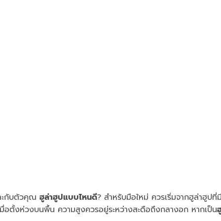
วงที่ร่างกายอุ่นเครื่องแล้ว เช่น หลังเดินเบาๆ 5-10 นาที
นักกายภา
ูป
ในท่าที่ถูกต้องจะช่วยลดการบาดเจ็บและเพิ่มประสิทธิภาพการออกก
สมอ
นสูงจะช่วยให้เผาผลาญได้มากขึ้น เช่น การเดินไปด้านหน้า-หลังขณะหมุ
ลดน้ำหนัก
ได้ผลดียิ่งขึ้น และยังช่วยเพิ่มความสนุกในการออกกำลังกา