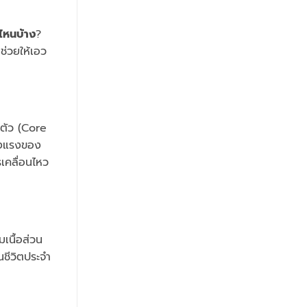
นไหนบ้าง
?
่ช่วยให้เอว
ำตัว (Core
็งแรงของ
รเคลื่อนไหว
เนื้อส่วน
นชีวิตประจำ