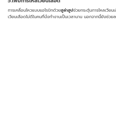
5.เพิ่มการไหลเวียนเลือด
การเคลื่อนไหวแบบแอโรบิกด้วย
ฮูล่าฮูป
ช่วยกระตุ้นการไหลเวียนเ
เวียนเลือดไม่ดีในคนที่นั่งทำงานเป็นเวลานาน นอกจากนี้ยังช่ว
วิธีเล่นฮูล่าฮูปให้ได้ผลดีที่สุด
1.วิธีเลือกฮูล่าฮูปให้เหมาะกับตัวเอง
ก่อนจะเริ่ม
เล่นฮูลาฮูป
สิ่งสำคัญที่สุดคือการเลือกอุปกรณ์ให้เห
ประมาณ 1-1.5 กิโลกรัม และมีเส้นผ่านศูนย์กลางที่พอเหมาะ โดย
กิโล
หรือมากกว่า อาจจะหนักเกินไปสำหรับผู้เริ่มต้น
2.ท่าพื้นฐานสำหรับมือใหม่
วิธีเล่นฮูลาฮูป
ที่ถูกต้องเริ่มจากการยืนในท่าที่มั่นคง แยกเท้
น้อยให้ด้านหน้าต่ำกว่าด้านหลัง ก่อน
หมุนฮูล่าฮูป
ให้เริ่มด้วยกา