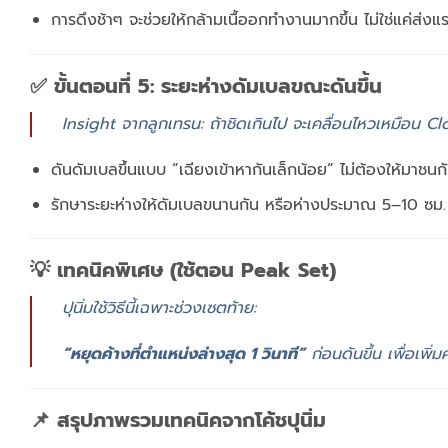
การดึงช้าๆ จะช่วยให้กล้ามเนื้ออกทำงานมากขึ้น ไม่ใช่แค่ส่ง
✅ ขั้นตอนที่ 5: ระยะห่างดัมเบลขณะดันขึ้น
Insight จากลูกเทรน: ถ้าชิดเกินไป จะเคลื่อนไหวเหมือน C
ดันดัมเบลขึ้นแบบ “เฉียงเข้าหากันเล็กน้อย” ไม่ต้องให้มาชนก
รักษาระยะห่างให้ดัมเบลขนานกัน หรือห่างประมาณ 5–10 ซม.
💡 เทคนิคพิเศษ (ใช้ตอน Peak Set)
ปุนิ่มใช้วิธีนี้เฉพาะช่วงเซตท้าย:
“หยุดค้างที่ตำแหน่งล่างสุด 1 วินาที”
ก่อนดันขึ้น เพื่อเพิ
📌 สรุปภาพรวมเทคนิคจากโค้ชปุนิ่ม