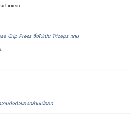
แรงด้วยแขน
lose Grip Press ซึ่งไปเน้น Triceps แทน
ัน
่มความตึงตัวของกล้ามเนื้ออก