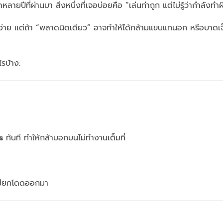
ปีที่ผ่านมา สิ่งหนึ่งที่เจอบ่อยคือ “เล่นท่าถูก แต่ไม่รู้ว่ากำลังทำผ
นง่าย แต่ถ้า “พลาดนิดเดียว” อาจทำให้ได้กล้ามแขนแทนอก หรือบาดเจ็
ไรบ้าง:
s
ทันที ทำให้กล้ามอกบนไม่ทำงานเต็มที่
่ไม่ยกโดดออกมา