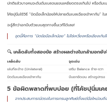
ปกติแล้วบางคนจะดันดัมเบลจนแขนเหยียดตรงเกินไป หรือดัม
โค้ชปุนิ่มใช้วิธี “บิดมือเล็กน้อยให้ปลายดัมเบลเฉียงเข้าหากัน” ใ
จะรู้สึกว่าอกบีบตัวแบบสุดทางขึ้นเวทีได้เลย!
จุดนี้คือการ “บิดข้อมือเล็กน้อย” ไม่ใช่เหวี่ยงหรือเอียงเกิน
🔍 เคล็ดลับทั้งสองข้อ สร้างผลต่างในกล้ามอกยัง
เคล็ดลับ
จุดเด่น
เล่นทีละข้าง (Unilateral)
เสริม Balance ซ้าย-ขวา
บิดดัมเบลเฉียงเข้าหากัน
บีบอกชัดเจน สร้างรูปทรง
5 ข้อผิดพลาดที่พบบ่อย (ที่โค้ชปุนิ่มเคยเ
จากประสบการณ์ตรงในการเทรนลูกศิษย์ตั้งแต่มือใหม่จนถึงเ