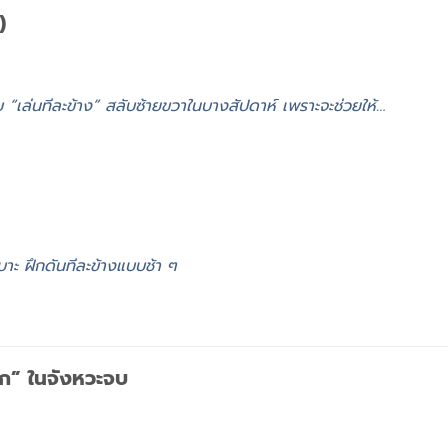
)
แบบ “เล่นทีละข้าง” สลับซ้ายขวาในบางสัปดาห์ เพราะจะช่วยให้…
าะ ฝึกดันทีละข้างแบบช้า ๆ
าอก” ในจังหวะจบ