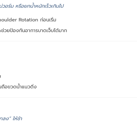
่วอร์ม หรือยกน้ำหนักเร็วเกินไป
oulder Rotation ก่อนเริ่ม
จะช่วยป้องกันอาการบาดเจ็บได้มาก
บ
นถือขวดน้ำแนวดิ่ง
ลง” ให้ช้า