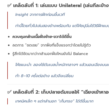
✅ เคล็ดลับที่ 1: เล่นแบบ Unilateral (เล่นทีละข้าง
Insight จากการฝึกก่อนขึ้นเวที
ท่านี้โดยทั่วไปเล่นสองข้างพร้อมกัน แต่โค้ชปุนิ่มใช้วิธีฝึก
ควบคุมกล้ามเนื้อฝั่งซ้าย-ขวาได้ดีขึ้น
ลดการ “ชดเชย” จากฝั่งที่แข็งแรงกว่าโดยไม่รู้ตัว
รู้สึกได้ชัดมากว่ากล้ามอกฝั่งไหนยังไม่ Balance
โค้ชแนะนำ: ลองใช้ดัมเบลน้ำหนักกลางๆ แล้วนอนเฉียงบนเบ
ทำ 8–10 ครั้งต่อข้าง แล้วจึงเปลี่ยน
✅ เคล็ดลับที่ 2: เก็บปลายดัมเบลให้ “เฉียงเข้าห
เทคนิคเล็ก ๆ แต่กล้ามอก “เก็บทรง” ได้ดีขึ้นมาก