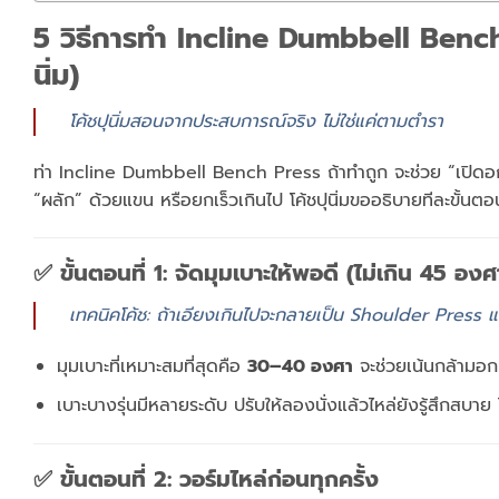
5 วิธีการทำ Incline Dumbbell Bench
นิ่ม)
โค้ชปุนิ่มสอนจากประสบการณ์จริง ไม่ใช่แค่ตามตำรา
ท่า Incline Dumbbell Bench Press ถ้าทำถูก จะช่วย “เปิดอก
“ผลัก” ด้วยแขน หรือยกเร็วเกินไป โค้ชปุนิ่มขออธิบายทีละขั้นต
✅ ขั้นตอนที่ 1: จัดมุมเบาะให้พอดี (ไม่เกิน 45 องศ
เทคนิคโค้ช: ถ้าเอียงเกินไปจะกลายเป็น Shoulder Press 
มุมเบาะที่เหมาะสมที่สุดคือ
30–40 องศา
จะช่วยเน้นกล้ามอก
เบาะบางรุ่นมีหลายระดับ ปรับให้ลองนั่งแล้วไหล่ยังรู้สึกสบาย 
✅ ขั้นตอนที่ 2: วอร์มไหล่ก่อนทุกครั้ง