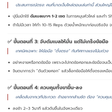
ประสบการณ์ตรง: คนที่บาดเจ็บไหล่ตอนเล่นท่านี้ ส่วนใหญ่ไม
ปุนิ่มมักใช้
ดัมเบลเบาๆ 1-2 เซต
ในการหมุนหัวไหล่ และทำ Sh
ถ้าไม่มีเวลา ให้ทำ 10-15 Reps ด้วยน้ำหนักเบาก่อนจริงจัง 
✅ ขั้นตอนที่ 3: จับดัมเบลให้มั่น แต่ไม่เกร็งข้อมือ
เทคนิคเฉพาะ: ให้ข้อมือ “ตั้งตรง” กับทิศทางแรงโน้มถ่วง
อย่าหงายหรือกดข้อมือ เพราะจะไปกดข้อศอกและข้อมือจนเจ็
จินตนาการว่า “ดันด้วยศอก” แล้วล็อกข้อมือให้ตั้งตรงเหมือ
✅ ขั้นตอนที่ 4: ควบคุมทั้งขาขึ้น-ลง
เคล็ดลับจากเวทีประกวด: ถ้าอยากกล้ามชัด ต้อง “ควบคุมขา
ลงช้า 2–3 วินาที แล้วดันขึ้นในจังหวะเดียว