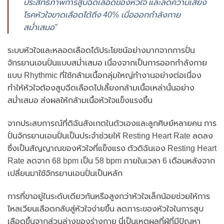
ประสิทธิภาพการสูบฉีดเลือดของหัวใจ และลดความเสี่ยง
โรคหัวใจขาดเลือดได้ถึง 40% เมื่อออกกำลังกาย
สม่ำเสมอ”
ระบบหัวใจและหลอดเลือดได้ประโยชน์อย่างมากจากการปั่น
จักรยานเอนปั่นแบบสม่ำเสมอ เนื่องจากเป็นการออกกำลังกาย
แบบ Rhythmic ที่ใช้กล้ามเนื้อกลุ่มใหญ่ทำงานอย่างต่อเนื่อง
ทำให้หัวใจต้องสูบฉีดเลือดไปเลี้ยงกล้ามเนื้อเหล่านั้นอย่าง
สม่ำเสมอ ส่งผลให้กล้ามเนื้อหัวใจแข็งแรงขึ้น
จากประสบการณ์ที่ดิฉันสังเกตในตัวเองและลูกศิษย์หลายคน การ
ปั่นจักรยานเอนปั่นเป็นประจำช่วยให้ Resting Heart Rate ลดลง
ซึ่งเป็นสัญญาณของหัวใจที่แข็งแรง ตัวดิฉันเอง Resting Heart
Rate ลดจาก 68 bpm เป็น 58 bpm ภายในเวลา 6 เดือนหลังจาก
เปลี่ยนมาใช้จักรยานเอนปั่นเป็นหลัก
การที่ขาอยู่ในระดับเดียวกันหรือสูงกว่าหัวใจเล็กน้อยช่วยให้การ
ไหลเวียนเลือดกลับสู่หัวใจง่ายขึ้น ลดภาระของหัวใจในการสูบ
เลือดขึ้นจากส่วนล่างของร่างกาย นี่เป็นเหตุผลที่ผู้ที่มีปัญหา