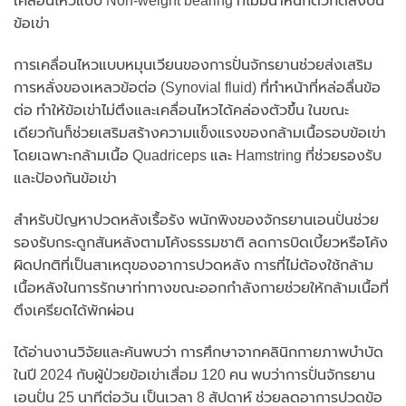
เคลื่อนไหวแบบ Non-weight bearing ที่ไม่มีน้ำหนักตัวกดลงบน
ข้อเข่า
การเคลื่อนไหวแบบหมุนเวียนของการปั่นจักรยานช่วยส่งเสริม
การหลั่งของเหลวข้อต่อ (Synovial fluid) ที่ทำหน้าที่หล่อลื่นข้อ
ต่อ ทำให้ข้อเข่าไม่ตึงและเคลื่อนไหวได้คล่องตัวขึ้น ในขณะ
เดียวกันก็ช่วยเสริมสร้างความแข็งแรงของกล้ามเนื้อรอบข้อเข่า
โดยเฉพาะกล้ามเนื้อ Quadriceps และ Hamstring ที่ช่วยรองรับ
และป้องกันข้อเข่า
สำหรับปัญหาปวดหลังเรื้อรัง พนักพิงของจักรยานเอนปั่นช่วย
รองรับกระดูกสันหลังตามโค้งธรรมชาติ ลดการบิดเบี้ยวหรือโค้ง
ผิดปกติที่เป็นสาเหตุของอาการปวดหลัง การที่ไม่ต้องใช้กล้าม
เนื้อหลังในการรักษาท่าทางขณะออกกำลังกายช่วยให้กล้ามเนื้อที่
ตึงเครียดได้พักผ่อน
ได้อ่านงานวิจัยและค้นพบว่า การศึกษาจากคลินิกกายภาพบำบัด
ในปี 2024 กับผู้ป่วยข้อเข่าเสื่อม 120 คน พบว่าการปั่นจักรยาน
เอนปั่น 25 นาทีต่อวัน เป็นเวลา 8 สัปดาห์ ช่วยลดอาการปวดข้อ