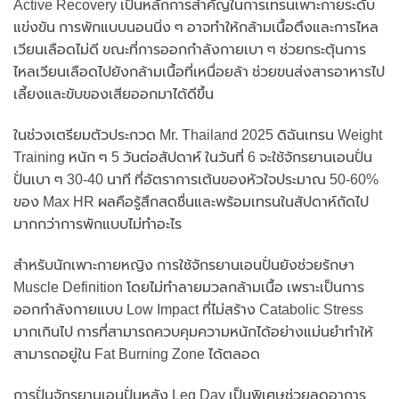
Active Recovery เป็นหลักการสำคัญในการเทรนเพาะกายระดับ
แข่งขัน การพักแบบนอนนิ่ง ๆ อาจทำให้กล้ามเนื้อตึงและการไหล
เวียนเลือดไม่ดี ขณะที่การออกกำลังกายเบา ๆ ช่วยกระตุ้นการ
ไหลเวียนเลือดไปยังกล้ามเนื้อที่เหนื่อยล้า ช่วยขนส่งสารอาหารไป
เลี้ยงและขับของเสียออกมาได้ดีขึ้น
ในช่วงเตรียมตัวประกวด Mr. Thailand 2025 ดิฉันเทรน Weight
Training หนัก ๆ 5 วันต่อสัปดาห์ ในวันที่ 6 จะใช้จักรยานเอนปั่น
ปั่นเบา ๆ 30-40 นาที ที่อัตราการเต้นของหัวใจประมาณ 50-60%
ของ Max HR ผลคือรู้สึกสดชื่นและพร้อมเทรนในสัปดาห์ถัดไป
มากกว่าการพักแบบไม่ทำอะไร
สำหรับนักเพาะกายหญิง การใช้จักรยานเอนปั่นยังช่วยรักษา
Muscle Definition โดยไม่ทำลายมวลกล้ามเนื้อ เพราะเป็นการ
ออกกำลังกายแบบ Low Impact ที่ไม่สร้าง Catabolic Stress
มากเกินไป การที่สามารถควบคุมความหนักได้อย่างแม่นยำทำให้
สามารถอยู่ใน Fat Burning Zone ได้ตลอด
การปั่นจักรยานเอนปั่นหลัง Leg Day เป็นพิเศษช่วยลดอาการ