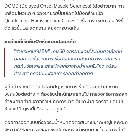
DOMS (Delayed Onset Muscle Soreness) ได้อย่างมาก การ
เคลื่อนไหวเบา ๆ ของขาช่วยปั๊มเลือดไปยังกล้ามเนื้อ
Quadriceps, Hamstring และ Glutes ที่เพิ่งเทรนหนัก ช่วยให้ฟื้น
ตัวเร็วขึ้นและลดความเสี่ยงการบาดเจ็บ
คนอ้วนที่เริ่มต้นฟิตหุ่นแบบปลอดภัย
“สำหรับคนที่มี BMI เกิน 30 จักรยานเอนปั่นเป็นตัวเลือกที่
ปลอดภัยที่สุดในการเริ่มต้นออกกำลังกาย เพราะลดแรง
กดทับข้อเข่าและข้อสะโพกที่อาจรับน้ำหนักไม่ไหว พร้อม
ช่วยสร้างความมั่นใจในการออกกำลังกาย”
ผู้ที่มีน้ำหนักเกินมักประสบปัญหาในการเริ่มต้นออกกำลังกาย
เพราะข้อต่อต่าง ๆ ต้องรับน้ำหนักมากเกินไป การวิ่งหรือการออก
กำลังกายท่ายืนอาจทำให้เกิดการบาดเจ็บได้ง่าย จักรยานเอนปั่น
ช่วยแก้ปัญหานี้ได้อย่างสมบูรณ์
ด้วยการออกแบบที่รองรับน้ำหนักตัวด้วยเบาะขนาดใหญ่และพนัก
พิง ทำให้ข้อเข่าและข้อสะโพกไม่ต้องรับน้ำหนักตัวเต็ม ๆ การที่เท้า