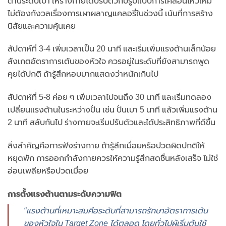
ต้านระดับเบา ให้ร่างกายได้ปรับตัวกับรูปแบบการเคลื่อนไหวใหม่
ไม่ต้องกังวลเรื่องการเผาผลาญแคลอรี่ในช่วงนี้ เน้นที่การสร้าง
นิสัยและความคุ้นเคย
สัปดาห์ที่ 3-4 เพิ่มเวลาเป็น 20 นาที และเริ่มเพิ่มแรงต้านเล็กน้อย
สังเกตอัตราการเต้นของหัวใจ ควรอยู่ในระดับที่ยังสามารถพูด
คุยได้ปกติ ถ้ารู้สึกหอบมากแสดงว่าหนักเกินไป
สัปดาห์ที่ 5-8 ค่อย ๆ เพิ่มเวลาไปจนถึง 30 นาที และเริ่มทดลอง
เปลี่ยนแรงต้านในระหว่างปั่น เช่น ปั่นเบา 5 นาที แล้วเพิ่มแรงต้าน
2 นาที สลับกันไป ร่างกายจะเริ่มปรับตัวและได้ประสิทธิภาพที่ดีขึ้น
สิ่งสำคัญคือการฟังร่างกาย ถ้ารู้สึกเมื่อยหรือปวดผิดปกติให้
หยุดพัก การออกกำลังกายควรให้ความรู้สึกสดชื่นหลังเสร็จ ไม่ใช่
อ่อนเพลียหรือปวดเมื่อย
การตั้งแรงต้านตามระดับความฟิต
“แรงต้านที่เหมาะสมคือระดับที่สามารถรักษาอัตราการเต้น
ของหัวใจใน Target Zone ได้ตลอด โดยทั่วไปผู้เริ่มต้นใช้