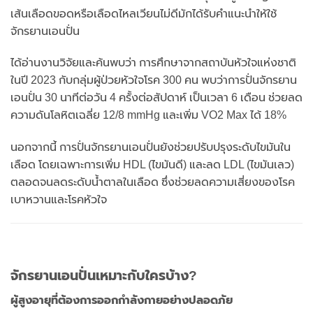
เส้นเลือดขอดหรือเลือดไหลเวียนไม่ดีมักได้รับคำแนะนำให้ใช้
จักรยานเอนปั่น
ได้อ่านงานวิจัยและค้นพบว่า การศึกษาจากสถาบันหัวใจแห่งชาติ
ในปี 2023 กับกลุ่มผู้ป่วยหัวใจโรค 300 คน พบว่าการปั่นจักรยาน
เอนปั่น 30 นาทีต่อวัน 4 ครั้งต่อสัปดาห์ เป็นเวลา 6 เดือน ช่วยลด
ความดันโลหิตเฉลี่ย 12/8 mmHg และเพิ่ม VO2 Max ได้ 18%
นอกจากนี้ การปั่นจักรยานเอนปั่นยังช่วยปรับปรุงระดับไขมันใน
เลือด โดยเฉพาะการเพิ่ม HDL (ไขมันดี) และลด LDL (ไขมันเลว)
ตลอดจนลดระดับน้ำตาลในเลือด ซึ่งช่วยลดความเสี่ยงของโรค
เบาหวานและโรคหัวใจ
จักรยานเอนปั่นเหมาะกับใครบ้าง?
ผู้สูงอายุที่ต้องการออกกำลังกายอย่างปลอดภัย