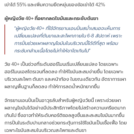
เข่าได้ 55% และเพิ่มความยืดหยุ่นของข้อเข่าได้ 42%
ผู้หญิงวัย 40+ ที่อยากลดไขมันและกระชับต้นขา
“ผู้หญิงวัย 40+ ที่ใช้จักรยานเอนปั่นสม่ำเสมอจะเห็นการ
เปลี่ยนแปลงที่ต้นขาและสะโพกภายใน 6-8 สัปดาห์ เพราะ
การปั่นช่วยเผาผลาญไขมันในบริเวณนี้ได้ดีที่สุด พร้อม
กระชับกล้ามเนื้อโดยไม่ทำให้ขาโตเกินไป”
วัย 40+ เป็นช่วงที่ระดับฮอร์โมนเริ่มเปลี่ยนแปลง โดยเฉพาะ
ฮอร์โมนเอสโตรเจนที่ลดลง ทำให้ไขมันสะสมง่ายขึ้น โดยเฉพาะ
บริเวณสะโพก ต้นขา และหน้าท้อง ในขณะเดียวกัน อัตราการเผา
ผลาญพื้นฐานก็ลดลง ทำให้การลดน้ำหนักยากขึ้น
จักรยานเอนปั่นเป็นอาวุธลับสำหรับผู้หญิงวัยนี้ เพราะช่วยเผา
ผลาญไขมันได้อย่างมีประสิทธิภาพโดยไม่สร้างความเครียดมาก
เกินไป ซึ่งอาจทำให้ระดับคอร์ติซอลสูงขึ้นและสะสมไขมันมากขึ้น
การปั่นในระดับปานกลางช่วยกระตุ้นการใช้ไขมันเป็นเชื้อเฟื้อ โดย
เฉพาะไขมันสะสมในบริเวณสะโพกและต้นขา